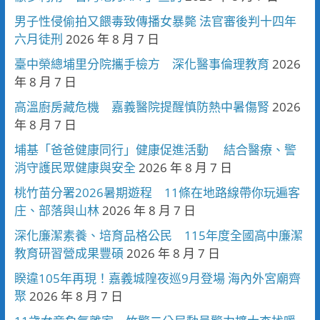
男子性侵偷拍又餵毒致傳播女暴斃 法官審後判十四年
六月徒刑
2026 年 8 月 7 日
臺中榮總埔里分院攜手檢方 深化醫事倫理教育
2026
年 8 月 7 日
高溫廚房藏危機 嘉義醫院提醒慎防熱中暑傷腎
2026
年 8 月 7 日
埔基「爸爸健康同行」健康促進活動 結合醫療、警
消守護民眾健康與安全
2026 年 8 月 7 日
桃竹苗分署2026暑期遊程 11條在地路線帶你玩遍客
庄、部落與山林
2026 年 8 月 7 日
深化廉潔素養、培育品格公民 115年度全國高中廉潔
教育研習營成果豐碩
2026 年 8 月 7 日
睽違105年再現！嘉義城隍夜巡9月登場 海內外宮廟齊
聚
2026 年 8 月 7 日