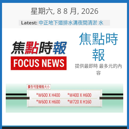
Skip
星期六, 8 8 月, 2026
to
content
Latest:
中正地下道排水溝夜間清淤 水
利局:請用路人減速慢行
焦點時
台中市技職教育再攀高峰！ 全
國技能競賽勇奪23面獎牌
日本花藝大師梅垣稔抵台交流
報
「花見日和」展現台日花藝文化
魅力 8月8日精彩展演登場
彰化縣長參選人魏平政彰化造
提供最即時 最多元的內
勢 喊福利超越六都承接王惠美
容
施政再升級
救護量能再升級！彰化聯合捐贈
4輛高規格救護車 首配全自動
電動擔架床