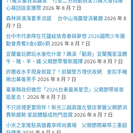
11歲女童負氣離家 竹警二分局動員警力擴大查找暖
心尋回返家團聚
2026 年 8 月 7 日
森林與濱海夏季涼感 台中山海露營消暑趣
2026 年 8
月 7 日
台中市代表隊在花蓮綻放青春與夢想 2026國際少年運
動會勇奪8金6銀6銅
2026 年 8 月 7 日
宜蘭童玩節玩水後吃什麼？礁溪「動涮」宜蘭獨家溫體
牛、豬、羊、雞 父親節聚餐新選擇
2026 年 8 月 7 日
詐團收水手現身就栽了！前鎮警方埋伏收網 查扣手機
揪出幕後黑手
2026 年 8 月 7 日
臺東縣政府邀您「2026台東最美星空」父親節帶爸爸
追星去！
2026 年 8 月 7 日
不只送禮更要陪伴！新光三越高雄左營店掌握父親節消
費新趨勢 家庭體驗成熱門首選
2026 年 8 月 7 日
小米之家進駐高雄義享時尚廣場 父親節開幕祭三重超
狂優惠
2026 年 8 月 6 日