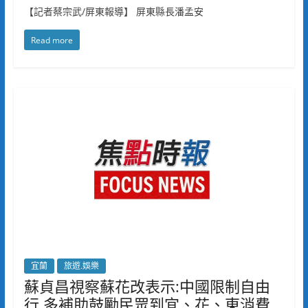
【記者蔡宗武/屏東報導】 屏東縣長潘孟安
Read more
宜蘭
旅遊.娛樂
蘇貞昌視察蘇花改表示:中國限制自由
行 多補助鼓勵民眾到宜、花、東消費