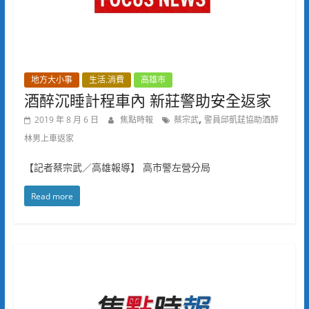
地方大小事
生活.消費
高雄市
酒醉沉睡計程車內 新莊警助安全返家
,
2019 年 8 月 6 日
焦點時報
蔡宗武
警員邱凱莛協助酒醉
林男上車返家
【記者蔡宗武／高雄報導】 高市警左營分局
Read more