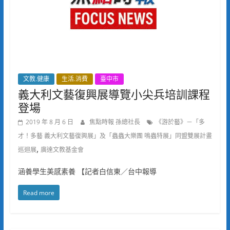
文教.健康
生活.消費
臺中市
義大利文藝復興展導覽小尖兵培訓課程
登場
2019 年 8 月 6 日
焦點時報 孫總社長
《游於藝》－「多
才！多藝 義大利文藝復興展」及「蟲蟲大樂團 鳴蟲特展」同盟雙展計畫
,
巡迴展
廣達文教基金會
涵養學生美感素養 【記者白信東／台中報導
Read more