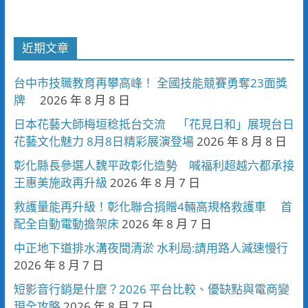
近期文章
台中市技職教育再攀高峰！ 全國技能競賽勇奪23面獎
牌
2026 年 8 月 8 日
日本花藝大師梅垣稔抵台交流 「花見日和」展現台日
花藝文化魅力 8月8日精彩展演登場
2026 年 8 月 8 日
彰化縣長參選人魏平政彰化造勢 喊福利超越六都承接
王惠美施政再升級
2026 年 8 月 7 日
救護量能再升級！彰化聯合捐贈4輛高規格救護車 首
配全自動電動擔架床
2026 年 8 月 7 日
中正地下道排水溝夜間清淤 水利局:請用路人減速慢行
2026 年 8 月 7 日
短影音行銷是什麼？2026 平台比較、優缺點與電商變
現全攻略
2026 年 8 月 7 日