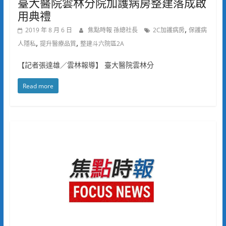
臺大醫院雲林分院加護病房整建落成啟
用典禮
,
2019 年 8 月 6 日
焦點時報 孫總社長
2C加護病房
保護病
,
,
人隱私
提升醫療品質
整建斗六院區2A
【記者張達雄／雲林報導】 臺大醫院雲林分
Read more