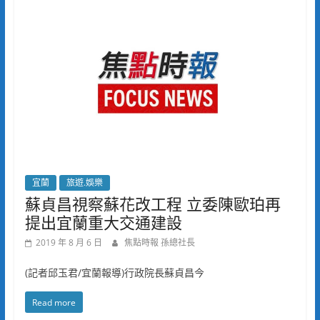
宜蘭
旅遊.娛樂
蘇貞昌視察蘇花改工程 立委陳歐珀再
提出宜蘭重大交通建設
2019 年 8 月 6 日
焦點時報 孫總社長
(記者邱玉君/宜蘭報導)行政院長蘇貞昌今
Read more