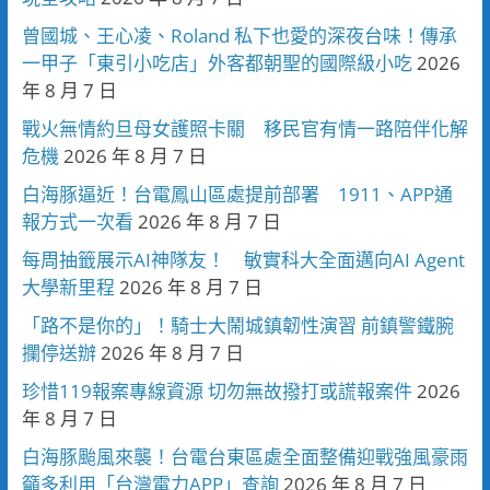
曾國城、王心凌、Roland 私下也愛的深夜台味！傳承
一甲子「東引小吃店」外客都朝聖的國際級小吃
2026
年 8 月 7 日
戰火無情約旦母女護照卡關 移民官有情一路陪伴化解
危機
2026 年 8 月 7 日
白海豚逼近！台電鳳山區處提前部署 1911、APP通
報方式一次看
2026 年 8 月 7 日
每周抽籤展示AI神隊友！ 敏實科大全面邁向AI Agent
大學新里程
2026 年 8 月 7 日
「路不是你的」！騎士大鬧城鎮韌性演習 前鎮警鐵腕
攔停送辦
2026 年 8 月 7 日
珍惜119報案專線資源 切勿無故撥打或謊報案件
2026
年 8 月 7 日
白海豚颱風來襲！台電台東區處全面整備迎戰強風豪雨
籲多利用「台灣電力APP」查詢
2026 年 8 月 7 日