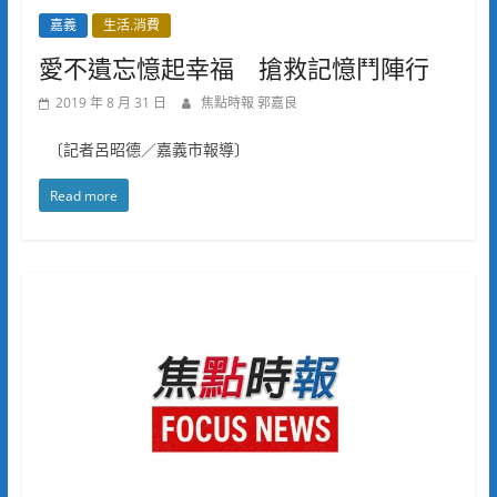
嘉義
生活.消費
愛不遺忘憶起幸福 搶救記憶鬥陣行
2019 年 8 月 31 日
焦點時報 郭嘉良
〔記者呂昭德／嘉義市報導〕
Read more