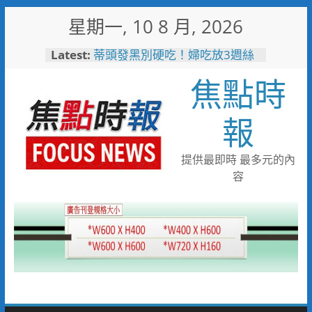
Skip
星期一, 10 8 月, 2026
to
高雄大學赴北海道交流亮眼 法
content
Latest:
學生日語發表獲日方師生肯定
蒂頭發黑別硬吃！婦吃放3週絲
焦點時
瓜 全身癢到爆紅疹
從「能用」走向「敢用」！坤侑
報
科技 ╳ 中央大學，深耕「自主
式 AI」治理
旗津風箏節連假湧入逾18萬人
提供最即時 最多元的內
觀光局:帶動地方經濟強勢成長
佳里鄉親有福了！佳里興郵局搬
容
新家 開幕辦郵儲壽險還能抽紅
包