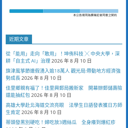
近期文章
從「能用」走向「敢用」！坤侑科技 ╳ 中央大學，深
耕「自主式 AI」治理
2026 年 8 月 10 日
旗津風箏節連假湧入逾18萬人 觀光局:帶動地方經濟強
勢成長
2026 年 8 月 10 日
佳里鄉親有福了！佳里興郵局搬新家 開幕辦郵儲壽險
還能抽紅包
2026 年 8 月 10 日
高雄大學赴北海道交流亮眼 法學生日語發表獲日方師
生肯定
2026 年 8 月 10 日
蒂頭發黑別硬吃！婦吃放3週絲瓜 全身癢到爆紅疹