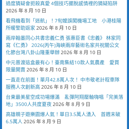
過度猜疑會扼殺真愛 4個技巧擺脫感情裡的猜疑陷阱
2026 年 8 月 10 日
看飛機看到「迷航」！7旬嬤誤闖機場工地 小港桂陽
所暖警助返家
2026 年 8 月 10 日
兩岸翰墨同心共書忠義仁勇 張惠臣書《忠義》 林家同
寫《仁勇》 2026(丙午)海峽兩岸藝術名家共祝關公文
化節台灣八卦山隆重舉辦
2026 年 8 月 10 日
中元普渡這盒最有心！臺南集結10款人氣農產 愛買
限量開賣
2026 年 8 月 10 日
一直走在前面！單月42.8萬人次！ 中市敬老計程車隊
服務人次創新高
2026 年 8 月 10 日
台東最美星空成功場爆滿 亂彈阿翔壓軸嗨唱「完美落
地」3500人共度夏夜
2026 年 8 月 9 日
高雄親子遊樂園爆人氣！單日3.5萬人湧入 首週末破
6.5萬人
2026 年 8 月 9 日