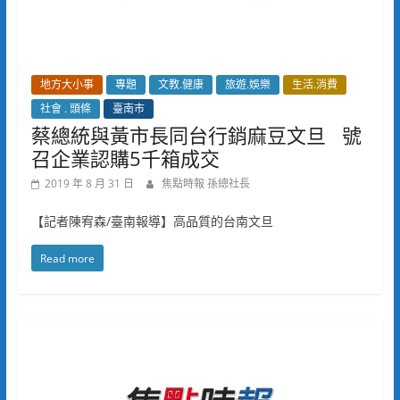
地方大小事
專題
文教.健康
旅遊.娛樂
生活.消費
社會 . 頭條
臺南市
蔡總統與黃市長同台行銷麻豆文旦 號
召企業認購5千箱成交
2019 年 8 月 31 日
焦點時報 孫總社長
【記者陳宥森/臺南報導】高品質的台南文旦
Read more