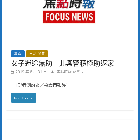
嘉義
生活.消費
女子迷途無助 北興警積極助返家
2019 年 8 月 31 日
焦點時報 郭嘉良
〔記者劉蔚龍／嘉義市報導〕
Read more