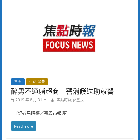
嘉義
生活.消費
醉男不適躺超商 警消護送助就醫
2019 年 8 月 31 日
焦點時報 郭嘉良
〔記者呂昭德／嘉義市報導〕
Read more