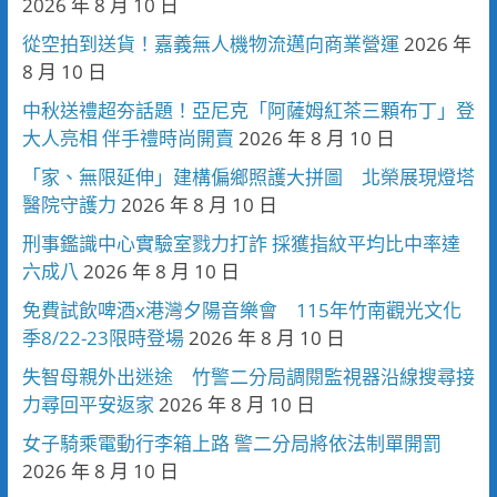
2026 年 8 月 10 日
從空拍到送貨！嘉義無人機物流邁向商業營運
2026 年
8 月 10 日
中秋送禮超夯話題！亞尼克「阿薩姆紅茶三顆布丁」登
大人亮相 伴手禮時尚開賣
2026 年 8 月 10 日
「家、無限延伸」建構偏鄉照護大拼圖 北榮展現燈塔
醫院守護力
2026 年 8 月 10 日
刑事鑑識中心實驗室戮力打詐 採獲指紋平均比中率達
六成八
2026 年 8 月 10 日
免費試飲啤酒x港灣夕陽音樂會 115年竹南觀光文化
季8/22-23限時登場
2026 年 8 月 10 日
失智母親外出迷途 竹警二分局調閱監視器沿線搜尋接
力尋回平安返家
2026 年 8 月 10 日
女子騎乘電動行李箱上路 警二分局將依法制單開罰
2026 年 8 月 10 日