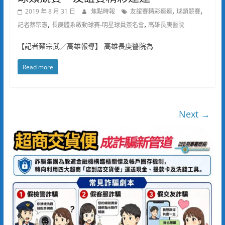
,
,
2019 年 8 月 31 日
焦點時報
友誼賽精彩連連
球類競賽
,
,
記者蔡宗憲
長庚體系啟動球賽-明星球員簽名會
高雄長庚醫院
【記者蔡宗武／高雄報導】 高雄長庚醫院為
Read more
Next →