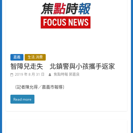
嘉義
生活.消費
智障兒走失 北鎮警與小孩攜手返家
2019 年 8 月 31 日
焦點時報 郭嘉良
〔記者陳允得／嘉義市報導〕
Read more