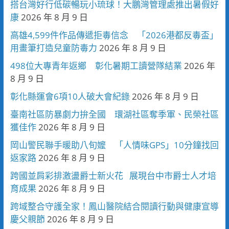
搭台灣好行低碳暢玩小琉球！大鵬灣管理處推出暑假好
康
2026 年 8 月 9 日
高雄4,599件作品傳遞拒毒信念 「2026港都反毒盃」
用畫筆打造兒童防毒力
2026 年 8 月 9 日
498位大專青年返鄉 彰化暑期工讀營隊結業
2026 年
8 月 9 日
彰化縣運會6項10人破大會紀錄
2026 年 8 月 9 日
臺南社區防暴劇力拚全國 環湖社區奪季軍、民榮社區
獲佳作
2026 年 8 月 9 日
岡山警民聯手暖助八旬嬤 「人情味GPS」10分鐘找回
返家路
2026 年 8 月 9 日
跨國並肩彩排激盪爵士新火花 展現台中市爵士人才培
育成果
2026 年 8 月 9 日
跨域整合守護全家！鳳山醫院結合閱讀行動與健康宣導
慶父親節
2026 年 8 月 9 日