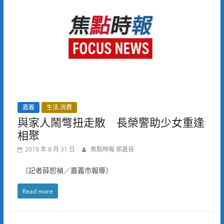
嘉義
生活.消費
與家人鬧彆扭走散 長榮警助少女重逢
相聚
2019 年 8 月 31 日
焦點時報 郭嘉良
〔記者薛恕禎／嘉義市報導〕
Read more