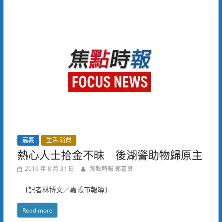
嘉義
生活.消費
熱心人士拾金不昧 後湖警助物歸原主
2019 年 8 月 31 日
焦點時報 郭嘉良
〔記者林博文／嘉義市報導〕
Read more