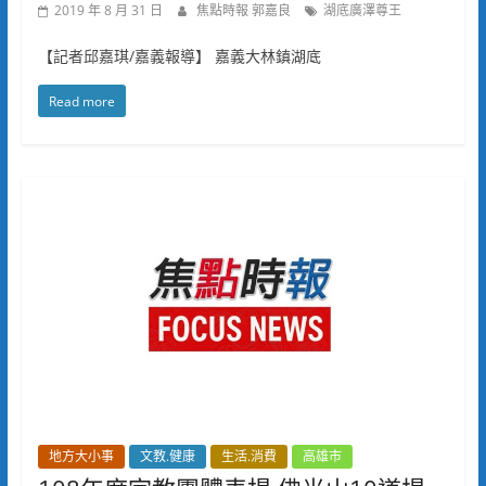
2019 年 8 月 31 日
焦點時報 郭嘉良
湖底廣澤尊王
【記者邱嘉琪/嘉義報導】 嘉義大林鎮湖底
Read more
地方大小事
文教.健康
生活.消費
高雄市