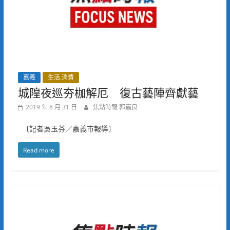
嘉義
生活.消費
城隍夜巡夯枷解厄 復古藝陣齊獻藝
2019 年 8 月 31 日
焦點時報 郭嘉良
〔記者吳玉芬／嘉義市報導〕
Read more