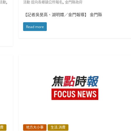
,
,
活動
活動 逕向各鄉鎮公所報名
金門縣政府
【記者吳旻高、湖明嬛／金門報導】 金門縣
Read more
消費
地方大小事
生活.消費