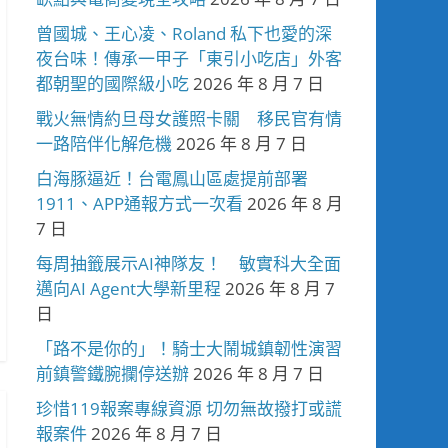
曾國城、王心凌、Roland 私下也愛的深
夜台味！傳承一甲子「東引小吃店」外客
都朝聖的國際級小吃
2026 年 8 月 7 日
戰火無情約旦母女護照卡關 移民官有情
一路陪伴化解危機
2026 年 8 月 7 日
白海豚逼近！台電鳳山區處提前部署
1911、APP通報方式一次看
2026 年 8 月
7 日
每周抽籤展示AI神隊友！ 敏實科大全面
邁向AI Agent大學新里程
2026 年 8 月 7
日
「路不是你的」！騎士大鬧城鎮韌性演習
前鎮警鐵腕攔停送辦
2026 年 8 月 7 日
珍惜119報案專線資源 切勿無故撥打或謊
報案件
2026 年 8 月 7 日