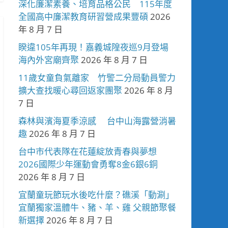
深化廉潔素養、培育品格公民 115年度
全國高中廉潔教育研習營成果豐碩
2026
年 8 月 7 日
睽違105年再現！嘉義城隍夜巡9月登場
海內外宮廟齊聚
2026 年 8 月 7 日
11歲女童負氣離家 竹警二分局動員警力
擴大查找暖心尋回返家團聚
2026 年 8 月
7 日
森林與濱海夏季涼感 台中山海露營消暑
趣
2026 年 8 月 7 日
台中市代表隊在花蓮綻放青春與夢想
2026國際少年運動會勇奪8金6銀6銅
2026 年 8 月 7 日
宜蘭童玩節玩水後吃什麼？礁溪「動涮」
宜蘭獨家溫體牛、豬、羊、雞 父親節聚餐
新選擇
2026 年 8 月 7 日