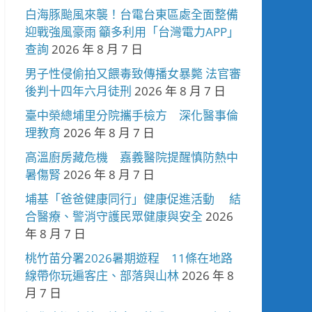
白海豚颱風來襲！台電台東區處全面整備
迎戰強風豪雨 籲多利用「台灣電力APP」
查詢
2026 年 8 月 7 日
男子性侵偷拍又餵毒致傳播女暴斃 法官審
後判十四年六月徒刑
2026 年 8 月 7 日
臺中榮總埔里分院攜手檢方 深化醫事倫
理教育
2026 年 8 月 7 日
高溫廚房藏危機 嘉義醫院提醒慎防熱中
暑傷腎
2026 年 8 月 7 日
埔基「爸爸健康同行」健康促進活動 結
合醫療、警消守護民眾健康與安全
2026
年 8 月 7 日
桃竹苗分署2026暑期遊程 11條在地路
線帶你玩遍客庄、部落與山林
2026 年 8
月 7 日