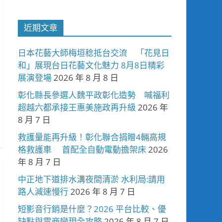
近期文章
日本花藝大師梅垣稔抵台交流 「花見日
和」展現台日花藝文化魅力 8月8日精彩
展演登場
2026 年 8 月 8 日
彰化縣長參選人魏平政彰化造勢 喊福利
超越六都承接王惠美施政再升級
2026 年
8 月 7 日
救護量能再升級！彰化聯合捐贈4輛高規
格救護車 首配全自動電動擔架床
2026
年 8 月 7 日
中正地下道排水溝夜間清淤 水利局:請用
路人減速慢行
2026 年 8 月 7 日
短影音行銷是什麼？2026 平台比較、優
缺點與電商變現全攻略
2026 年 8 月 7 日