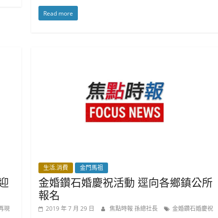
Read more
生活.消費
金門馬祖
迎
金婚鑽石婚慶祝活動 逕向各鄉鎮公所
報名
華再現
2019 年 7 月 29 日
焦點時報 孫總社長
金婚鑽石婚慶祝