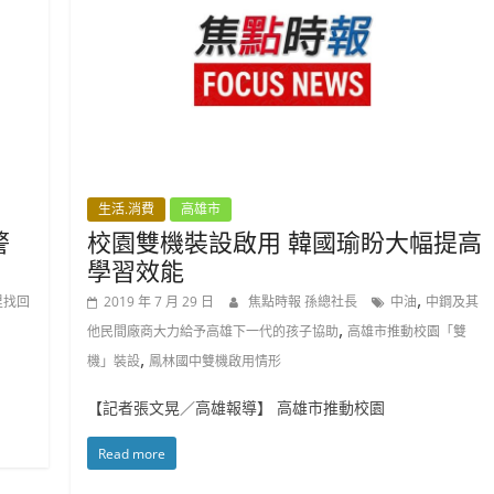
生活.消費
高雄市
警
校園雙機裝設啟用 韓國瑜盼大幅提高
學習效能
,
里找回
2019 年 7 月 29 日
焦點時報 孫總社長
中油
中鋼及其
,
他民間廠商大力給予高雄下一代的孩子協助
高雄市推動校園「雙
,
機」裝設
鳳林國中雙機啟用情形
【記者張文晃／高雄報導】 高雄市推動校園
Read more