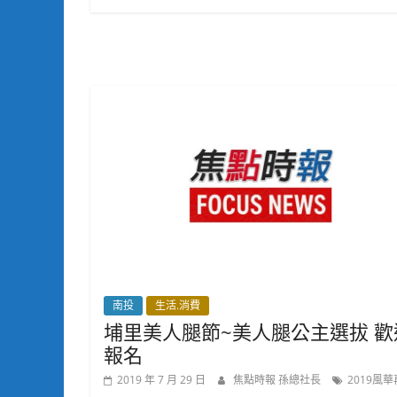
南投
生活.消費
埔里美人腿節~美人腿公主選拔 歡
報名
2019 年 7 月 29 日
焦點時報 孫總社長
2019風