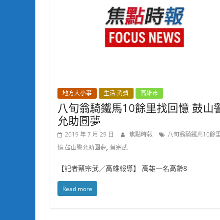
地方大小事
生活.消費
高雄市
八旬翁騎鐵馬10餘里找回憶 鼓山
允助圓夢
2019 年 7 月 29 日
焦點時報
八旬翁騎鐵馬10餘
,
憶 鼓山警允助圓夢
蔡宗武
【記者蔡宗武／高雄報導】 高雄一名高齡8
Read more