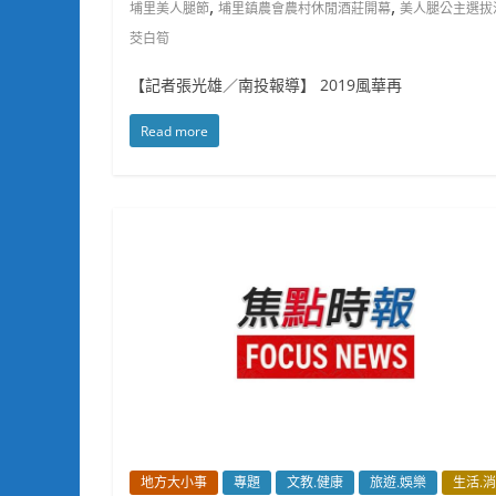
,
,
埔里美人腿節
埔里鎮農會農村休閒酒莊開幕
美人腿公主選拔
茭白筍
【記者張光雄／南投報導】 2019風華再
Read more
地方大小事
專題
文教.健康
旅遊.娛樂
生活.