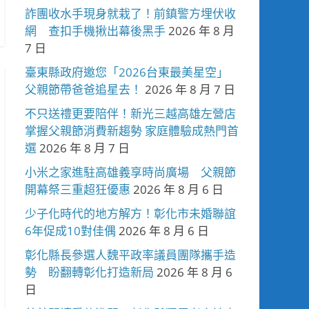
詐團收水手現身就栽了！前鎮警方埋伏收
網 查扣手機揪出幕後黑手
2026 年 8 月
7 日
臺東縣政府邀您「2026台東最美星空」
父親節帶爸爸追星去！
2026 年 8 月 7 日
不只送禮更要陪伴！新光三越高雄左營店
掌握父親節消費新趨勢 家庭體驗成熱門首
選
2026 年 8 月 7 日
小米之家進駐高雄義享時尚廣場 父親節
開幕祭三重超狂優惠
2026 年 8 月 6 日
少子化時代的地方解方！彰化市未婚聯誼
6年促成10對佳偶
2026 年 8 月 6 日
彰化縣長參選人魏平政率議員團隊攜手造
勢 盼翻轉彰化打造新局
2026 年 8 月 6
日