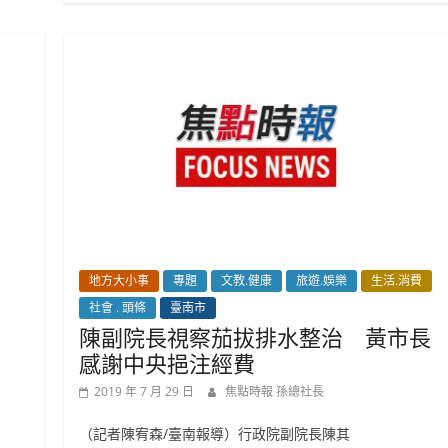
地方大小事
專題
文教.健康
旅遊.娛樂
生活.消費
社會 . 頭條
臺南市
陳副院長視察茄拔排水整治 黃市長
感謝中央挹注經費
2019 年 7 月 29 日
焦點時報 孫總社長
（記者陳宥森/臺南報導）行政院副院長陳其