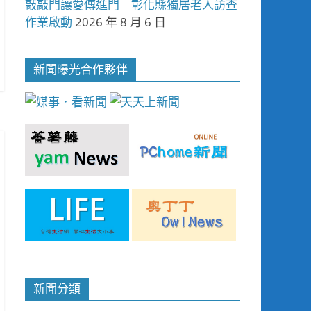
敲敲門讓愛傳進門 彰化縣獨居老人訪查
作業啟動
2026 年 8 月 6 日
新聞曝光合作夥伴
新聞分類