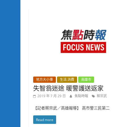
地方大小事
生活.消費
高雄市
失智翁迷途 暖警護送返家
2019 年 7 月 29 日
焦點時報
蔡宗武
【記者蔡宗武／高雄報導】 高市警三民第二
Read more