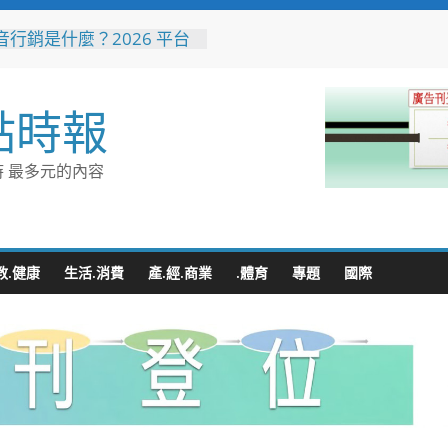
音行銷是什麼？2026 平台
、優缺點與電商變現全攻略
花藝大師梅垣稔抵台交流
見日和」展現台日花藝文化
點時報
 8月8日精彩展演登場
縣長參選人魏平政彰化造
喊福利超越六都承接王惠美
 最多元的內容
再升級
量能再升級！彰化聯合捐贈
高規格救護車 首配全自動
擔架床
地下道排水溝夜間清淤 水
教.健康
生活.消費
產.經.商業
.體育
專題
國際
:請用路人減速慢行