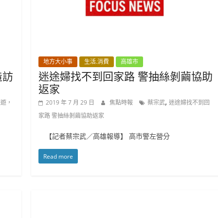
地方大小事
生活.消費
高雄市
造訪
迷途婦找不到回家路 警抽絲剝繭協助
返家
,
雄遊，
2019 年 7 月 29 日
焦點時報
蔡宗武
迷途婦找不到回
家路 警抽絲剝繭協助返家
【記者蔡宗武／高雄報導】 高市警左營分
Read more