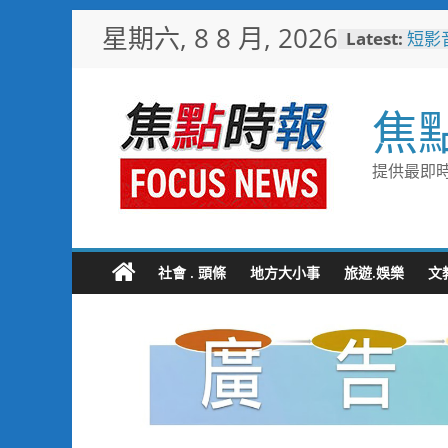
Skip
星期六, 8 8 月, 2026
Latest:
短影
to
比較
content
日本
「花
焦
魅力
彰化
勢 
提供最即時
施政
救護
4輛
電動
中正
社會 . 頭條
地方大小事
旅遊.娛樂
文
利局