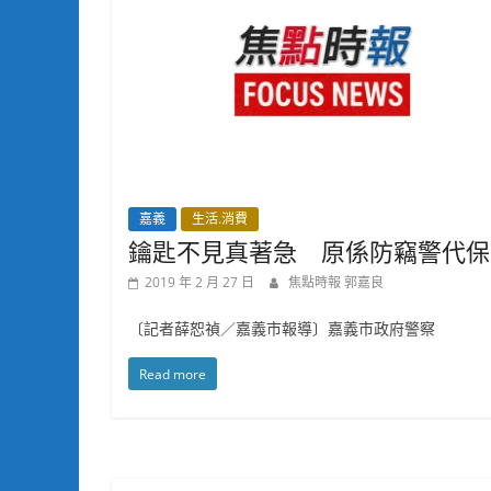
嘉義
生活.消費
鑰匙不見真著急 原係防竊警代保
2019 年 2 月 27 日
焦點時報 郭嘉良
〔記者薛恕禎／嘉義市報導〕嘉義市政府警察
Read more