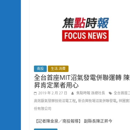
南投
生活.消費
全台首座MIT沼氣發電併聯運轉 
昇肯定業者用心
2019 年 2 月 27 日
焦點時報 孫總社長
全台首座
,
,
高效厭氣發酵技術沼電工程
新合興牧場沼氣併聯發電
祥圃實
份有限公司
【記者陳金泉／南投報導】 副縣長陳正昇今