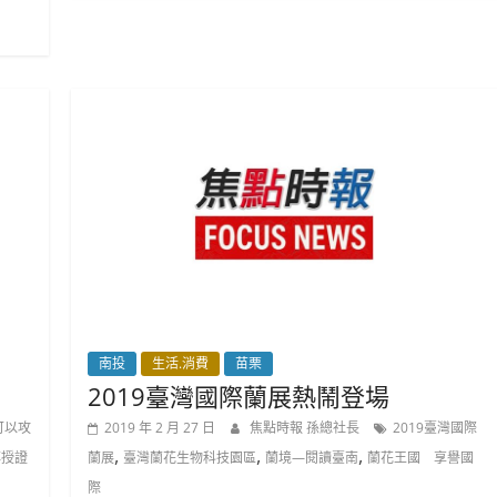
南投
生活.消費
苗栗
2019臺灣國際蘭展熱鬧登場
可以攻
2019 年 2 月 27 日
焦點時報 孫總社長
2019臺灣國際
,
,
,
傅授證
蘭展
臺灣蘭花生物科技園區
蘭境—閱讀臺南
蘭花王國 享譽國
際