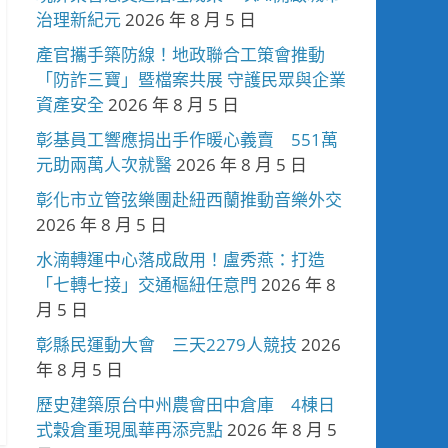
治理新紀元
2026 年 8 月 5 日
產官攜手築防線！地政聯合工策會推動
「防詐三寶」暨檔案共展 守護民眾與企業
資產安全
2026 年 8 月 5 日
彰基員工響應捐出手作暖心義賣 551萬
元助兩萬人次就醫
2026 年 8 月 5 日
彰化市立管弦樂團赴紐西蘭推動音樂外交
2026 年 8 月 5 日
水湳轉運中心落成啟用！盧秀燕：打造
「七轉七接」交通樞紐任意門
2026 年 8
月 5 日
彰縣民運動大會 三天2279人競技
2026
年 8 月 5 日
歷史建築原台中州農會田中倉庫 4棟日
式穀倉重現風華再添亮點
2026 年 8 月 5