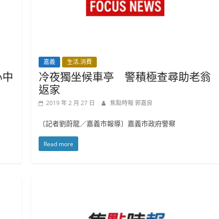
嘉義
生活.消費
心中
冷夜獨坐候車亭 警積極查尋助老翁
返家
2019 年 2 月 27 日
焦點時報 郭嘉良
〔記者劉蔚龍／嘉義市報導〕嘉義市政府警察
Read more