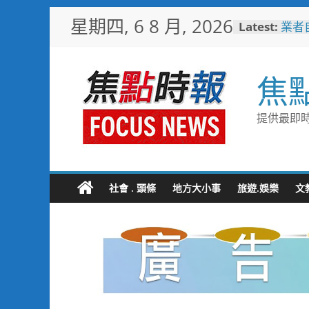
Skip
星期四, 6 8 月, 2026
Latest:
業者
to
嘉義
content
機制
嘉市
焦
解鎖
耐心
聚 
提供最即時
子返
助產
暨節
登場
黃偉
社會 . 頭條
地方大小事
旅遊.娛樂
文
十九
凝聚