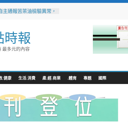
自主通報苦茶油檢驗異常，
縣衛生局迅速啟動查核回收
10隻大白熊萌登場 帶你
點時報
城市新玩法
勸導卸心防、同理溝通助團
竹警二分局協助滯留在外男
 最多元的內容
家
業提升永續競爭力 低碳化
能診斷方案說明會8/18花蓮
哲推動下營都市新發展 第
教.健康
生活.消費
產.經.商業
.體育
專題
國際
期公設解編市地重劃說明會
地方共識