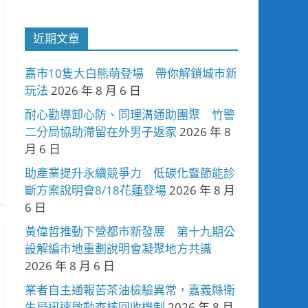
近期文章
嘉市10隻大白熊萌登場 帶你解鎖城市新
玩法
2026 年 8 月 6 日
耐心勸導卸心防、同理溝通助團聚 竹警
二分局協助滯留在外男子返家
2026 年 8
月 6 日
助產業提升永續競爭力 低碳化暨節能診
斷方案說明會8/18花蓮登場
2026 年 8 月
6 日
黃偉哲推動下營都市新發展 第十九期公
設解編市地重劃說明會凝聚地方共識
2026 年 8 月 6 日
業者自主通報苦茶油檢驗異常，嘉義縣衛
生局迅速啟動查核回收機制
2026 年 8 月