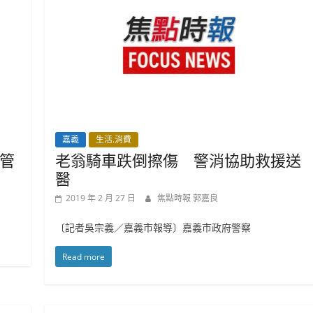
嘉義
生活.消費
管
老翁騎車跌倒擦傷 警消協助救援送
醫
2019 年 2 月 27 日
焦點時報 郭嘉良
〔記者吳宗義／嘉義市報導〕嘉義市政府警察
Read more