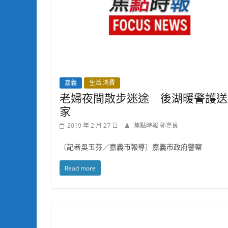
嘉義
生活.消費
老婦夜間散步迷途 後湖暖警護送
家
2019 年 2 月 27 日
焦點時報 郭嘉良
〔記者吳玉芬／嘉義市報導〕嘉義市政府警察
Read more