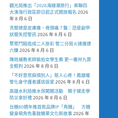
觀光局推出「2026海線潮旅行」串聯四
大濱海行政區即日起正式開放報名
2026
年 8 月 6 日
洗腎總是皮膚癢、骨頭痛？醫：恐是副甲
狀腺失控警訊
2026 年 8 月 6 日
聚眾鬥毆造成二人掛彩 警二分局火速連逮
六嫌
2026 年 8 月 6 日
陳姓補教老師偷拍女學生案 更一審卅九罪
全輕判
2026 年 8 月 6 日
「不好意思麻煩別人」惹人心疼！鳳雄暖
警化身守護者護送返家
2026 年 8 月 6 日
高雄水利局推水保闖關活動 親子健走學
防災拿好禮
2026 年 8 月 6 日
台糖80週年推首款品牌IP「角糖」 方糖
變身萌角色重啟糖業文化新故事
2026 年