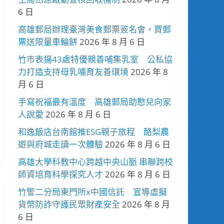
6 日
高雄郵局辦理臺灣美食郵票簽名會，買郵
票送限量車輪餅
2026 年 8 月 6 日
竹市表揚43處特優親善哺集乳室 公私協
力打造支持母乳哺育友善環境
2026 年 8
月 6 日
手寫祝福最有溫度 高雄郵局助憨兒向家
人說愛
2026 年 8 月 6 日
和逸飯店台南館推ESG親子旅程 酪梨農
遊與府城走讀一次體驗
2026 年 8 月 6 日
高雄大學科教中心跨越中央山脈 串聯跨校
師資培育科學探究人才
2026 年 8 月 6 日
竹警二分局東門所x中國信託 宣導虛擬
貨幣防詐守護民眾財產安全
2026 年 8 月
6 日