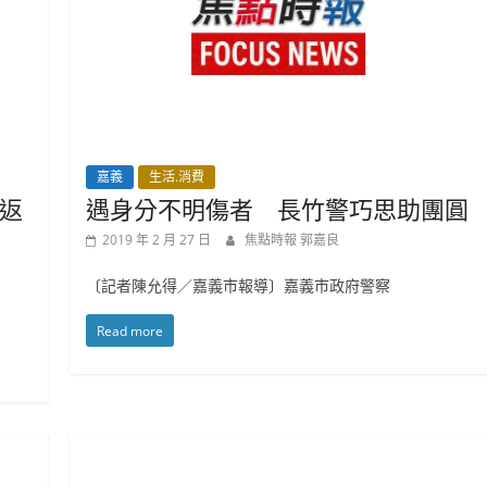
嘉義
生活.消費
返
遇身分不明傷者 長竹警巧思助團圓
2019 年 2 月 27 日
焦點時報 郭嘉良
〔記者陳允得／嘉義市報導〕嘉義市政府警察
Read more