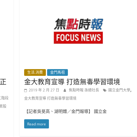
生活.消費
金門馬祖
陳正
金大教育宣導 打造無毒學習環境
,
2019 年 2 月 27 日
焦點時報 孫總社長
國立金門大學
二階段
金大教育宣導 打造無毒學習環境
業股
【記者吳旻高、湖明嬛／金門報導】 國立金
Read more