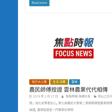
Read more
地方大小事
生活.消費
雲林
農民師傅授證 雲林農業代代相傳
2019 年 2 月 27 日
焦點時報 孫總社長
他山之石
,
錯」強化初學者信心
第九屆農民大學第二學期開課暨農業師
,
典禮
農業經營是一門專業的學問