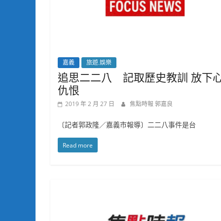
嘉義
旅遊.娛樂
追思二二八 記取歷史教訓 放下
仇恨
2019 年 2 月 27 日
焦點時報 郭嘉良
〔記者郭政隆／嘉義市報導〕二二八事件是台
Read more