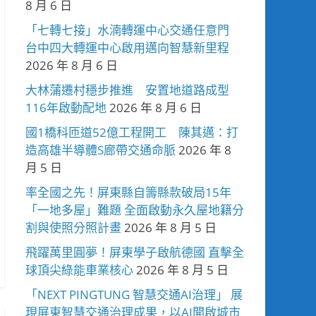
8 月 6 日
「七轉七接」水湳轉運中心交通任意門
台中四大轉運中心啟用邁向智慧新里程
2026 年 8 月 6 日
大林蒲遷村穩步推進 安置地道路成型
116年啟動配地
2026 年 8 月 6 日
國1橋科匝道52億工程開工 陳其邁：打
造高雄半導體S廊帶交通命脈
2026 年 8
月 5 日
率全國之先！屏東縣自籌縣款破局15年
「一地多屋」難題 全面啟動永久屋地籍分
割與使照分照計畫
2026 年 8 月 5 日
飛躍萬里圓夢！屏東學子啟航德國 直擊全
球頂尖綠能車業核心
2026 年 8 月 5 日
「NEXT PINGTUNG 智慧交通AI治理」 展
現屏東智慧交通治理成果，以AI開啟城市