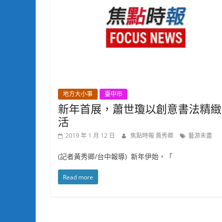
地方大小事
臺中市
新年首展，蕭世瓊以創意書法精緻
活
2019 年 1 月 12 日
焦點時報 黃秀卿
藝游未盡
(記者黃秀卿/台中報導) 新年伊始，「
Read more