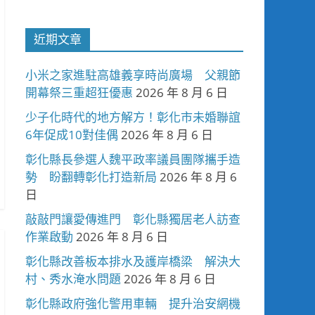
近期文章
小米之家進駐高雄義享時尚廣場 父親節
開幕祭三重超狂優惠
2026 年 8 月 6 日
少子化時代的地方解方！彰化市未婚聯誼
6年促成10對佳偶
2026 年 8 月 6 日
彰化縣長參選人魏平政率議員團隊攜手造
勢 盼翻轉彰化打造新局
2026 年 8 月 6
日
敲敲門讓愛傳進門 彰化縣獨居老人訪查
作業啟動
2026 年 8 月 6 日
彰化縣改善板本排水及護岸橋梁 解決大
村、秀水淹水問題
2026 年 8 月 6 日
彰化縣政府強化警用車輛 提升治安網機