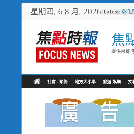
Skip
星期四, 6 8 月, 2026
Latest:
彰化
to
梁 
content
小米
場 
焦
少子
未婚
彰化
提供最即時
隊攜
局
敲敲
老人
社會 . 頭條
地方大小事
旅遊.娛樂
文