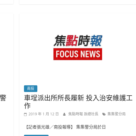
南投
警
車埕派出所所長履新 投入治安維護工
作
2019 年 1 月 12 日
焦點時報 孫總社長
集集警分局
【記者張光雄／南投報導】 集集警分局於日