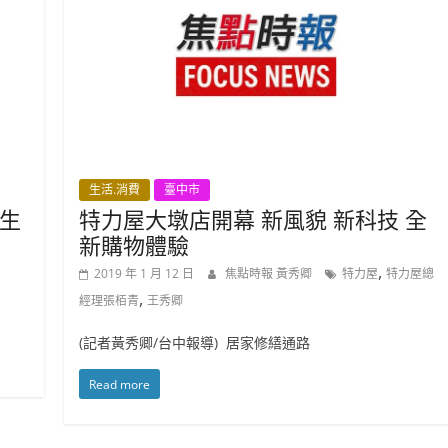
生活.消費
臺中市
生
特力屋大墩店開幕 新風貌 新科技 全
新購物體驗
,
2019 年 1 月 12 日
焦點時報 黃秀卿
特力屋
特力屋總
,
經理張栢青
王秀卿
(記者黃秀卿/台中報導) 居家修繕通路
Read more