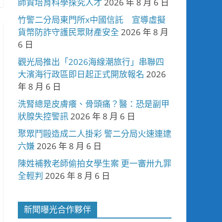
師資培育科學探究人才
2026 年 8 月 6 日
竹警二分局東門所x中國信託 宣導虛擬
貨幣防詐守護民眾財產安全
2026 年 8 月
6 日
觀光局推出「2026海線潮旅行」串聯四
大濱海行政區即日起正式開放報名
2026
年 8 月 6 日
洗腎總是皮膚癢、骨頭痛？醫：恐是副甲
狀腺失控警訊
2026 年 8 月 6 日
聚眾鬥毆造成二人掛彩 警二分局火速連逮
六嫌
2026 年 8 月 6 日
陳姓補教老師偷拍女學生案 更一審卅九罪
全輕判
2026 年 8 月 6 日
新聞曝光合作夥伴