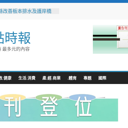
縣改善板本排水及護岸橋
解決大村、秀水淹水問題
之家進駐高雄義享時尚廣
父親節開幕祭三重超狂優惠
點時報
化時代的地方解方！彰化市
聯誼6年促成10對佳偶
縣長參選人魏平政率議員團
 最多元的內容
手造勢 盼翻轉彰化打造新
門讓愛傳進門 彰化縣獨居
訪查作業啟動
教.健康
生活.消費
產.經.商業
.體育
專題
國際