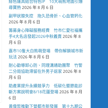
綠色運具結合特色IP 10大萌熊地圖引爆
尋寶熱
2026 年 8 月 6 日
副甲狀腺失控 拖久恐骨折、心血管鈣化
2026 年 8 月 6 日
籌募身心障礙服務經費 竹市仁愛社福攜
手4大名店發起2026中秋義賣
2026 年 8
月 6 日
嘉市10隻大白熊萌登場 帶你解鎖城市新
玩法
2026 年 8 月 6 日
耐心勸導卸心防、同理溝通助團聚 竹警
二分局協助滯留在外男子返家
2026 年 8
月 6 日
助產業提升永續競爭力 低碳化暨節能診
斷方案說明會8/18花蓮登場
2026 年 8 月
6 日
黃偉哲推動下營都市新發展 第十九期公