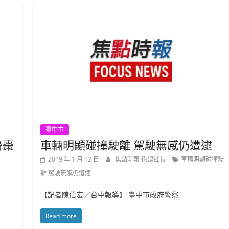
臺中市
警棗
車輛明顯碰撞駛離 駕駛無感仍遭逮
2019 年 1 月 12 日
焦點時報 孫總社長
車輛明顯碰撞駛
離 駕駛無感仍遭逮
【記者陳信宏／台中報導】 臺中市政府警察
Read more