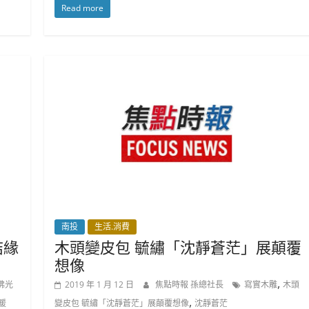
Read more
南投
生活.消費
結緣
木頭變皮包 毓繡「沈靜蒼茫」展顛覆
想像
,
佛光
2019 年 1 月 12 日
焦點時報 孫總社長
寫實木雕
木頭
,
暖
變皮包 毓繡「沈靜蒼茫」展顛覆想像
沈靜蒼茫