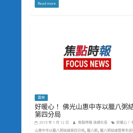
Read more
雲林
好暖心！ 佛光山惠中寺以臘八粥
第四分局
2019 年 1 月 12 日
焦點時報 孫總社長
好暖心！ 
,
,
山惠中寺以臘八粥結緣第四分局
臘八節
臘八粥結緣暨寒冬送