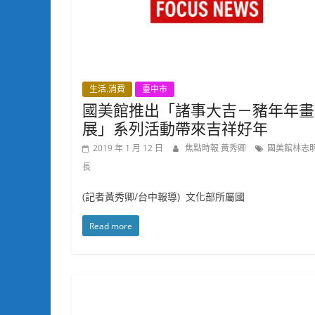
生活.消費
臺中市
國美館推出「諸事大吉－豬年年畫
展」系列活動帶來吉祥好年
2019 年 1 月 12 日
焦點時報 黃秀卿
國美館林志
長
(記者黃秀卿/台中報導) 文化部所屬國
Read more