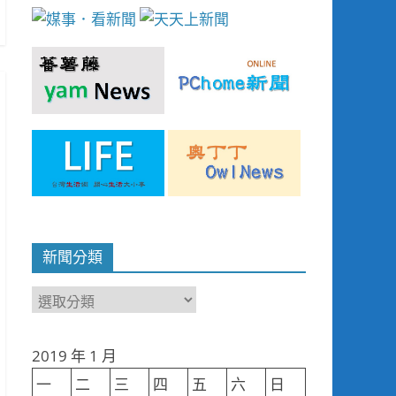
新聞分類
新
聞
分
2019 年 1 月
類
一
二
三
四
五
六
日