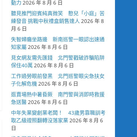
動力
2026 年 8 月 6 日
聽見推門迎賓純真微笑 憨兒「小庭」苦
練發音 挑戰中秋禮盒銷售達人
2026 年 8
月 6 日
失智婦癱坐路邊 新南巡警一眼認出速通
知家屬
2026 年 8 月 6 日
見女網友需先匯錢 北門警戳破詐騙陷阱
保住40萬
2026 年 8 月 6 日
工作過勞眼前發黑 北門巡警眼尖急扶女
子化解危機
2026 年 8 月 6 日
逛賣場熱中暑昏厥 南門警與消即時救援
急送醫
2026 年 8 月 6 日
中年失業變創業老闆！ 43歲男靠職訓考
取乙級證照翻轉沒落家業
2026 年 8 月 6
日