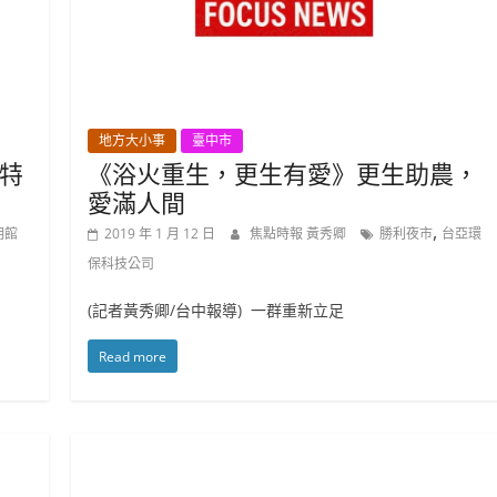
地方大小事
臺中市
特
《浴火重生，更生有愛》更生助農，
愛滿人間
,
明館
2019 年 1 月 12 日
焦點時報 黃秀卿
勝利夜市
台亞環
保科技公司
(記者黃秀卿/台中報導) 一群重新立足
Read more