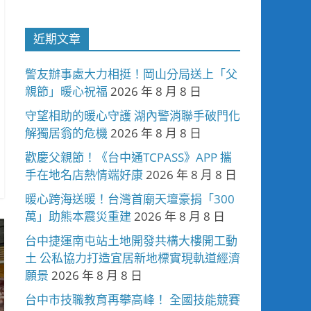
近期文章
警友辦事處大力相挺！岡山分局送上「父
親節」暖心祝福
2026 年 8 月 8 日
守望相助的暖心守護 湖內警消聯手破門化
解獨居翁的危機
2026 年 8 月 8 日
歡慶父親節！《台中通TCPASS》APP 攜
手在地名店熱情端好康
2026 年 8 月 8 日
暖心跨海送暖！台灣首廟天壇豪捐「300
萬」助熊本震災重建
2026 年 8 月 8 日
台中捷運南屯站土地開發共構大樓開工動
土 公私協力打造宜居新地標實現軌道經濟
願景
2026 年 8 月 8 日
台中市技職教育再攀高峰！ 全國技能競賽