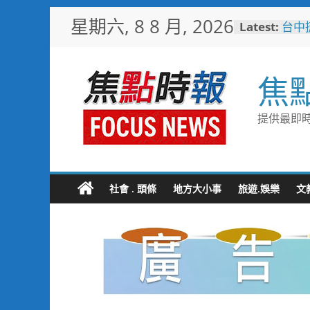
Skip
星期六, 8 8 月, 2026
Latest:
台中
to
樓開
content
新地
警友
焦
送上
守望
聯手
提供最即時
歡慶
TCP
情端
暖心
捐「
社會 . 頭條
地方大小事
旅遊.娛樂
文