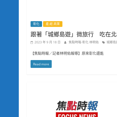
彰化
產.經.商業
跟著「城鄉島遊」微旅行 吃在北
2023 年 9 月 18 日
焦點時報-彰化 林明佑
城鄉島
【焦點時報／記者林明佑報導】原來彰化還能
Read more