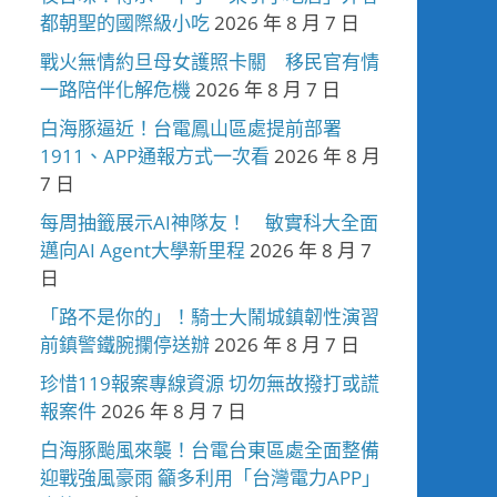
都朝聖的國際級小吃
2026 年 8 月 7 日
戰火無情約旦母女護照卡關 移民官有情
一路陪伴化解危機
2026 年 8 月 7 日
白海豚逼近！台電鳳山區處提前部署
1911、APP通報方式一次看
2026 年 8 月
7 日
每周抽籤展示AI神隊友！ 敏實科大全面
邁向AI Agent大學新里程
2026 年 8 月 7
日
「路不是你的」！騎士大鬧城鎮韌性演習
前鎮警鐵腕攔停送辦
2026 年 8 月 7 日
珍惜119報案專線資源 切勿無故撥打或謊
報案件
2026 年 8 月 7 日
白海豚颱風來襲！台電台東區處全面整備
迎戰強風豪雨 籲多利用「台灣電力APP」