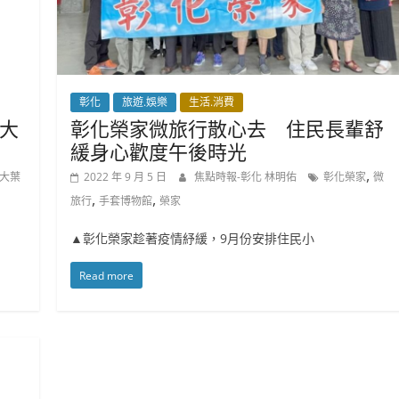
彰化
旅遊.娛樂
生活.消費
大
彰化榮家微旅行散心去 住民長輩舒
緩身心歡度午後時光
,
大葉
2022 年 9 月 5 日
焦點時報-彰化 林明佑
彰化榮家
微
,
,
旅行
手套博物館
榮家
▲彰化榮家趁著疫情紓緩，9月份安排住民小
Read more