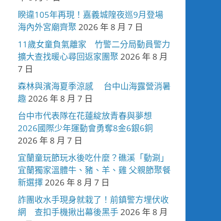
睽違105年再現！嘉義城隍夜巡9月登場
海內外宮廟齊聚
2026 年 8 月 7 日
11歲女童負氣離家 竹警二分局動員警力
擴大查找暖心尋回返家團聚
2026 年 8 月
7 日
森林與濱海夏季涼感 台中山海露營消暑
趣
2026 年 8 月 7 日
台中市代表隊在花蓮綻放青春與夢想
2026國際少年運動會勇奪8金6銀6銅
2026 年 8 月 7 日
宜蘭童玩節玩水後吃什麼？礁溪「動涮」
宜蘭獨家溫體牛、豬、羊、雞 父親節聚餐
新選擇
2026 年 8 月 7 日
詐團收水手現身就栽了！前鎮警方埋伏收
網 查扣手機揪出幕後黑手
2026 年 8 月