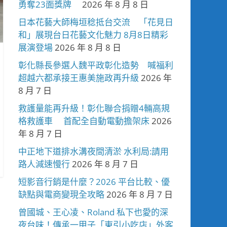
勇奪23面獎牌
2026 年 8 月 8 日
日本花藝大師梅垣稔抵台交流 「花見日
和」展現台日花藝文化魅力 8月8日精彩
展演登場
2026 年 8 月 8 日
彰化縣長參選人魏平政彰化造勢 喊福利
超越六都承接王惠美施政再升級
2026 年
8 月 7 日
救護量能再升級！彰化聯合捐贈4輛高規
格救護車 首配全自動電動擔架床
2026
年 8 月 7 日
中正地下道排水溝夜間清淤 水利局:請用
路人減速慢行
2026 年 8 月 7 日
短影音行銷是什麼？2026 平台比較、優
缺點與電商變現全攻略
2026 年 8 月 7 日
曾國城、王心凌、Roland 私下也愛的深
夜台味！傳承一甲子「東引小吃店」外客