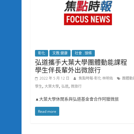
彰化
文教.健康
社會 . 頭條
弘道攜手大葉大學團體動能課程 
學生伴長輩外出微旅行
2022 年 5 月 12 日
焦點時報-彰化 林明佑
團體動
,
,
,
學生
大葉大學
弘道
微旅行
▲大葉大學休閒系與弘道基金會合作阿嬤微旅
Read more