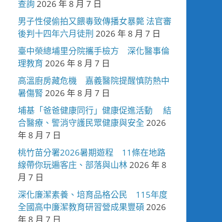
查詢
2026 年 8 月 7 日
男子性侵偷拍又餵毒致傳播女暴斃 法官審
後判十四年六月徒刑
2026 年 8 月 7 日
臺中榮總埔里分院攜手檢方 深化醫事倫
理教育
2026 年 8 月 7 日
高溫廚房藏危機 嘉義醫院提醒慎防熱中
暑傷腎
2026 年 8 月 7 日
埔基「爸爸健康同行」健康促進活動 結
合醫療、警消守護民眾健康與安全
2026
年 8 月 7 日
桃竹苗分署2026暑期遊程 11條在地路
線帶你玩遍客庄、部落與山林
2026 年 8
月 7 日
深化廉潔素養、培育品格公民 115年度
全國高中廉潔教育研習營成果豐碩
2026
年 8 月 7 日