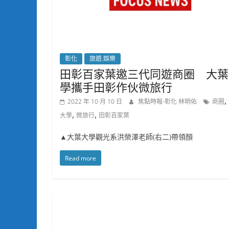
彰化
旅遊.娛樂
田彰百家葉邀三代同遊商圈 大葉
學攜手田彰作伙微旅行
,
2022 年 10 月 10 日
焦點時報-彰化 林明佑
商圈
,
,
大學
微旅行
田彰百家葉
▲大葉大學觀光系洪榮澤老師(右二)帶領顏
Read more