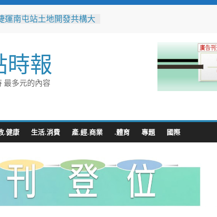
捷運南屯站土地開發共構大
工動土 公私協力打造宜居
標實現軌道經濟願景
辦事處大力相挺！岡山分局
點時報
「父親節」暖心祝福
相助的暖心守護 湖內警消
破門化解獨居翁的危機
 最多元的內容
父親節！《台中通
ASS》APP 攜手在地名店熱
好康
跨海送暖！台灣首廟天壇豪
300萬」助熊本震災重建
教.健康
生活.消費
產.經.商業
.體育
專題
國際