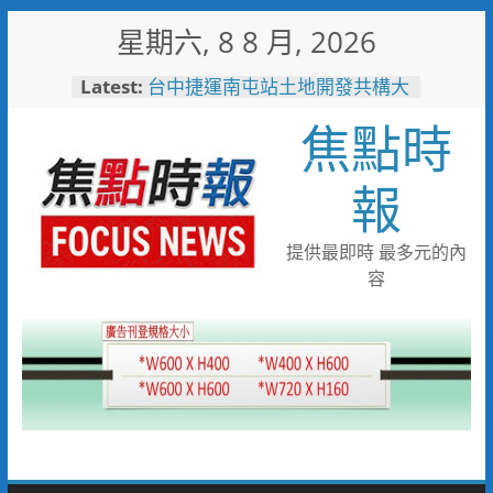
Skip
星期六, 8 8 月, 2026
to
content
Latest:
台中捷運南屯站土地開發共構大
樓開工動土 公私協力打造宜居
焦點時
新地標實現軌道經濟願景
警友辦事處大力相挺！岡山分局
送上「父親節」暖心祝福
報
守望相助的暖心守護 湖內警消
聯手破門化解獨居翁的危機
歡慶父親節！《台中通
提供最即時 最多元的內
TCPASS》APP 攜手在地名店熱
容
情端好康
暖心跨海送暖！台灣首廟天壇豪
捐「300萬」助熊本震災重建