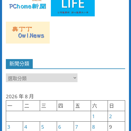
新聞分類
新
聞
分
2026 年 8 月
類
一
二
三
四
五
六
日
1
2
3
4
5
6
7
8
9