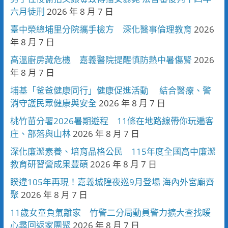
六月徒刑
2026 年 8 月 7 日
臺中榮總埔里分院攜手檢方 深化醫事倫理教育
2026
年 8 月 7 日
高溫廚房藏危機 嘉義醫院提醒慎防熱中暑傷腎
2026
年 8 月 7 日
埔基「爸爸健康同行」健康促進活動 結合醫療、警
消守護民眾健康與安全
2026 年 8 月 7 日
桃竹苗分署2026暑期遊程 11條在地路線帶你玩遍客
庄、部落與山林
2026 年 8 月 7 日
深化廉潔素養、培育品格公民 115年度全國高中廉潔
教育研習營成果豐碩
2026 年 8 月 7 日
睽違105年再現！嘉義城隍夜巡9月登場 海內外宮廟齊
聚
2026 年 8 月 7 日
11歲女童負氣離家 竹警二分局動員警力擴大查找暖
心尋回返家團聚
2026 年 8 月 7 日