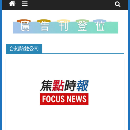
台船防蝕公司