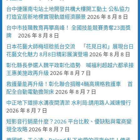
台中捷運南屯站土地開發共構大樓開工動土 公私協力
打造宜居新地標實現軌道經濟願景
2026 年 8 月 8 日
台中市技職教育再攀高峰！ 全國技能競賽勇奪23面獎
牌
2026 年 8 月 8 日
日本花藝大師梅垣稔抵台交流 「花見日和」展現台日
花藝文化魅力 8月8日精彩展演登場
2026 年 8 月 8 日
彰化縣長參選人魏平政彰化造勢 喊福利超越六都承接
王惠美施政再升級
2026 年 8 月 7 日
救護量能再升級！彰化聯合捐贈4輛高規格救護車 首
配全自動電動擔架床
2026 年 8 月 7 日
中正地下道排水溝夜間清淤 水利局:請用路人減速慢行
2026 年 8 月 7 日
短影音行銷是什麼？2026 平台比較、優缺點與電商變
現全攻略
2026 年 8 月 7 日