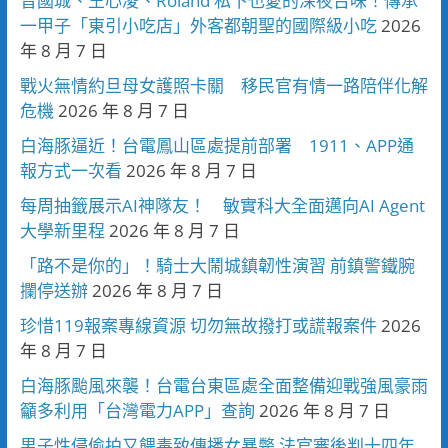
曾國城、王心凌、Roland 私下也愛的深夜台味！傳承
一甲子「東引小吃店」外客都朝聖的國際級小吃
2026
年 8 月 7 日
戰火無情約旦母女護照卡關 移民官有情一路陪伴化解
危機
2026 年 8 月 7 日
白海豚逼近！台電鳳山區處提前部署 1911、APP通
報方式一次看
2026 年 8 月 7 日
每周抽籤展示AI神隊友！ 敏實科大全面邁向AI Agent
大學新里程
2026 年 8 月 7 日
「路不是你的」！騎士大鬧城鎮韌性演習 前鎮警鐵腕
攔停送辦
2026 年 8 月 7 日
珍惜119報案專線資源 切勿無故撥打或謊報案件
2026
年 8 月 7 日
白海豚颱風來襲！台電台東區處全面整備迎戰強風豪雨
籲多利用「台灣電力APP」查詢
2026 年 8 月 7 日
男子性侵偷拍又餵毒致傳播女暴斃 法官審後判十四年