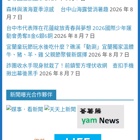
森林與濱海夏季涼感 台中山海露營消暑趣
2026 年 8
月 7 日
台中市代表隊在花蓮綻放青春與夢想 2026國際少年運
動會勇奪8金6銀6銅
2026 年 8 月 7 日
宜蘭童玩節玩水後吃什麼？礁溪「動涮」宜蘭獨家溫體
牛、豬、羊、雞 父親節聚餐新選擇
2026 年 8 月 7 日
詐團收水手現身就栽了！前鎮警方埋伏收網 查扣手機
揪出幕後黑手
2026 年 8 月 7 日
新聞曝光合作夥伴