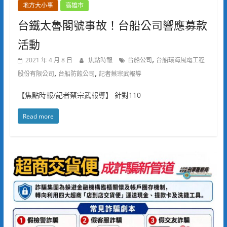
地方大小事
高雄市
台鐵太魯閣號事故！台船公司響應募款
活動
,
2021 年 4 月 8 日
焦點時報
台船公司
台船環海風電工程
,
,
股份有限公司
台船防蝕公司
記者蔡宗武報導
【焦點時報/記者蔡宗武報導】 針對110
Read more