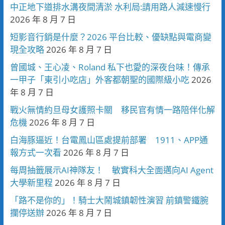
中正地下道排水溝夜間清淤 水利局:請用路人減速慢行
2026 年 8 月 7 日
短影音行銷是什麼？2026 平台比較、優缺點與電商變
現全攻略
2026 年 8 月 7 日
曾國城、王心凌、Roland 私下也愛的深夜台味！傳承
一甲子「東引小吃店」外客都朝聖的國際級小吃
2026
年 8 月 7 日
戰火無情約旦母女護照卡關 移民官有情一路陪伴化解
危機
2026 年 8 月 7 日
白海豚逼近！台電鳳山區處提前部署 1911、APP通
報方式一次看
2026 年 8 月 7 日
每周抽籤展示AI神隊友！ 敏實科大全面邁向AI Agent
大學新里程
2026 年 8 月 7 日
「路不是你的」！騎士大鬧城鎮韌性演習 前鎮警鐵腕
攔停送辦
2026 年 8 月 7 日