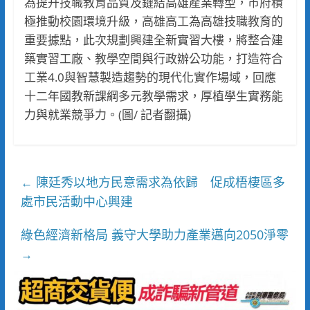
為提升技職教育品質及鏈結高雄產業轉型，市府積
極推動校園環境升級，高雄高工為高雄技職教育的
重要據點，此次規劃興建全新實習大樓，將整合建
築實習工廠、教學空間與行政辦公功能，打造符合
工業4.0與智慧製造趨勢的現代化實作場域，回應
十二年國教新課綱多元教學需求，厚植學生實務能
力與就業競爭力。(圖/ 記者翻攝)
陳廷秀以地方民意需求為依歸 促成梧棲區多
←
處市民活動中心興建
綠色經濟新格局 義守大學助力產業邁向2050淨零
→