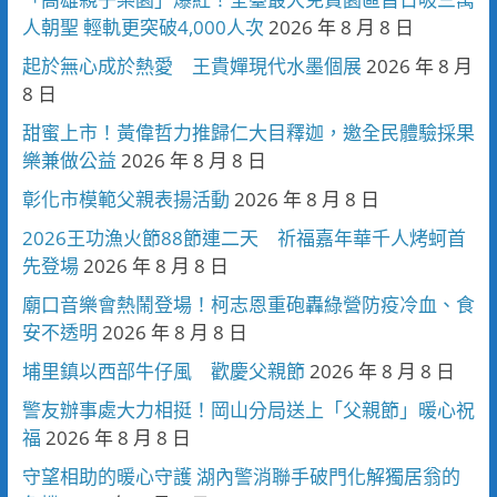
人朝聖 輕軌更突破4,000人次
2026 年 8 月 8 日
起於無心成於熱愛 王貴嬋現代水墨個展
2026 年 8 月
8 日
甜蜜上市！黃偉哲力推歸仁大目釋迦，邀全民體驗採果
樂兼做公益
2026 年 8 月 8 日
彰化市模範父親表揚活動
2026 年 8 月 8 日
2026王功漁火節88節連二天 祈福嘉年華千人烤蚵首
先登場
2026 年 8 月 8 日
廟口音樂會熱鬧登場！柯志恩重砲轟綠營防疫冷血、食
安不透明
2026 年 8 月 8 日
埔里鎮以西部牛仔風 歡慶父親節
2026 年 8 月 8 日
警友辦事處大力相挺！岡山分局送上「父親節」暖心祝
福
2026 年 8 月 8 日
守望相助的暖心守護 湖內警消聯手破門化解獨居翁的