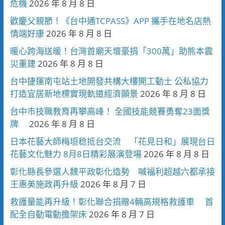
危機
2026 年 8 月 8 日
歡慶父親節！《台中通TCPASS》APP 攜手在地名店熱
情端好康
2026 年 8 月 8 日
暖心跨海送暖！台灣首廟天壇豪捐「300萬」助熊本震
災重建
2026 年 8 月 8 日
台中捷運南屯站土地開發共構大樓開工動土 公私協力
打造宜居新地標實現軌道經濟願景
2026 年 8 月 8 日
台中市技職教育再攀高峰！ 全國技能競賽勇奪23面獎
牌
2026 年 8 月 8 日
日本花藝大師梅垣稔抵台交流 「花見日和」展現台日
花藝文化魅力 8月8日精彩展演登場
2026 年 8 月 8 日
彰化縣長參選人魏平政彰化造勢 喊福利超越六都承接
王惠美施政再升級
2026 年 8 月 7 日
救護量能再升級！彰化聯合捐贈4輛高規格救護車 首
配全自動電動擔架床
2026 年 8 月 7 日