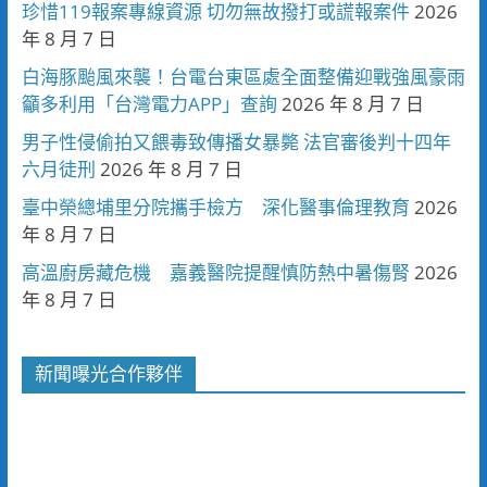
珍惜119報案專線資源 切勿無故撥打或謊報案件
2026
年 8 月 7 日
白海豚颱風來襲！台電台東區處全面整備迎戰強風豪雨
籲多利用「台灣電力APP」查詢
2026 年 8 月 7 日
男子性侵偷拍又餵毒致傳播女暴斃 法官審後判十四年
六月徒刑
2026 年 8 月 7 日
臺中榮總埔里分院攜手檢方 深化醫事倫理教育
2026
年 8 月 7 日
高溫廚房藏危機 嘉義醫院提醒慎防熱中暑傷腎
2026
年 8 月 7 日
新聞曝光合作夥伴