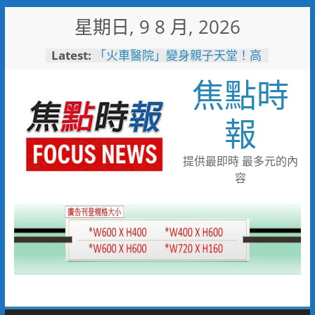
Skip
星期日, 9 8 月, 2026
to
content
Latest:
「火車醫院」變身親子天堂！高
雄親子遊樂園開幕首日人潮爆棚
焦點時
「高雄親子樂園」爆紅！全臺最
大免費園區首日吸三萬人朝聖
輕軌更突破4,000人次
報
起於無心成於熱愛 王貴嬋現代
水墨個展
甜蜜上市！黃偉哲力推歸仁大目
提供最即時 最多元的內
釋迦，邀全民體驗採果樂兼做公
容
益
臺鐵高雄機廠變身全台最大免費
樂園 陳其邁:保存百年產業記
憶！