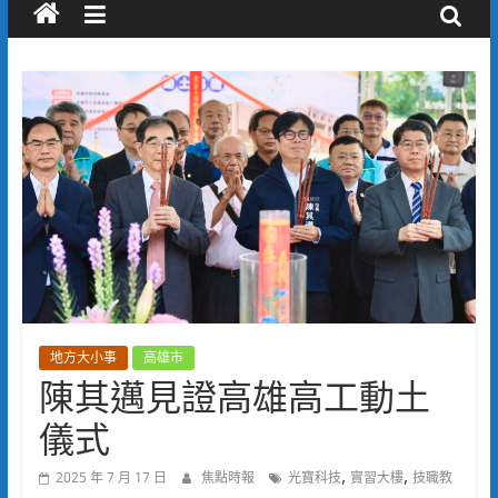
地方大小事
高雄市
陳其邁見證高雄高工動土
儀式
,
,
2025 年 7 月 17 日
焦點時報
光寶科技
實習大樓
技職教