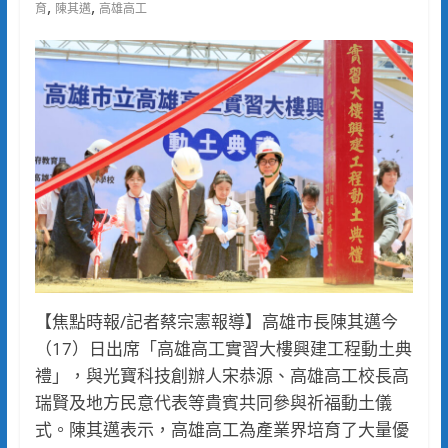
,
,
育
陳其邁
高雄高工
【焦點時報/記者蔡宗憲報導】高雄市長陳其邁今
（17）日出席「高雄高工實習大樓興建工程動土典
禮」，與光寶科技創辦人宋恭源、高雄高工校長高
瑞賢及地方民意代表等貴賓共同參與祈福動土儀
式。陳其邁表示，高雄高工為產業界培育了大量優