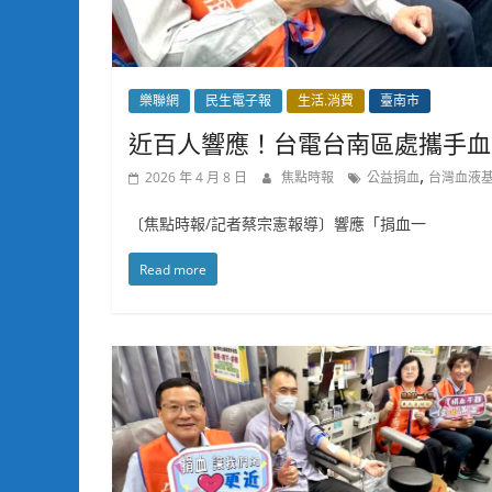
樂聯網
民生電子報
生活.消費
臺南市
近百人響應！台電台南區處攜手血
,
2026 年 4 月 8 日
焦點時報
公益捐血
台灣血液
〔焦點時報/記者蔡宗憲報導〕響應「捐血一
Read more