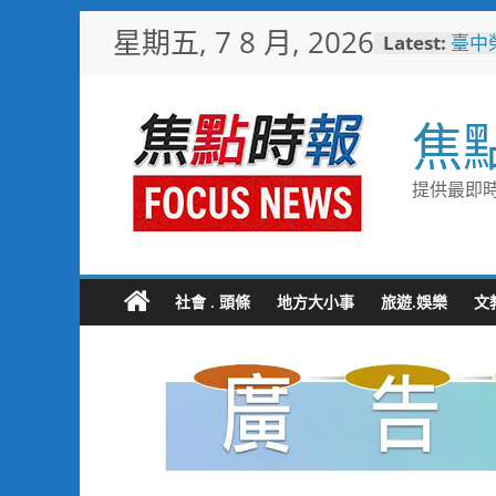
Skip
星期五, 7 8 月, 2026
Latest:
臺中
to
化醫
content
「路
韌性
焦
珍惜
撥打
白海
提供最即時
全面
用「
男子
斃 
社會 . 頭條
地方大小事
旅遊.娛樂
文