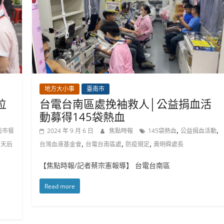
地方大小事
臺南市
位
台電台南區處挽袖救人│公益捐血活
動募得145袋熱血
,
,
南市餐
2024 年 9 月 6 日
焦點時報
145袋熱血
公益捐血活動
,
,
,
門天后
台灣血液基金會
台電台南區處
防疫規定
黃明舜處長
【焦點時報/記者蔡宗憲報導】 台電台南區
Read more