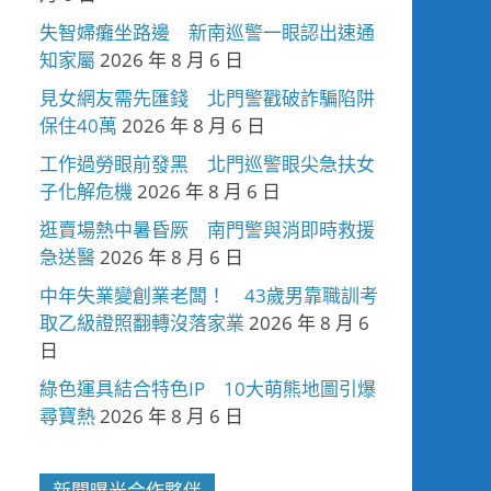
失智婦癱坐路邊 新南巡警一眼認出速通
知家屬
2026 年 8 月 6 日
見女網友需先匯錢 北門警戳破詐騙陷阱
保住40萬
2026 年 8 月 6 日
工作過勞眼前發黑 北門巡警眼尖急扶女
子化解危機
2026 年 8 月 6 日
逛賣場熱中暑昏厥 南門警與消即時救援
急送醫
2026 年 8 月 6 日
中年失業變創業老闆！ 43歲男靠職訓考
取乙級證照翻轉沒落家業
2026 年 8 月 6
日
綠色運具結合特色IP 10大萌熊地圖引爆
尋寶熱
2026 年 8 月 6 日
新聞曝光合作夥伴