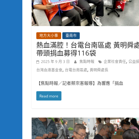
地方大小事
臺南市
熱血滿腔！台電台南區處 黃明舜
帶頭捐血募得116袋
,
2025 年 9 月 3 日
焦點時報
企業社會責任
公益
,
,
台灣血液基金會
台電台南區處
黃明舜處長
【焦點時報／記者蔡宗憲報導】為響應「捐血
Read more