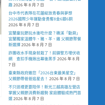
趣
2026 年 8 月 7 日
台中市代表隊在花蓮綻放青春與夢想
2026國際少年運動會勇奪8金6銀6銅
2026 年 8 月 7 日
宜蘭童玩節玩水後吃什麼？礁溪「動涮」
宜蘭獨家溫體牛、豬、羊、雞 父親節聚餐
新選擇
2026 年 8 月 7 日
詐團收水手現身就栽了！前鎮警方埋伏收
網 查扣手機揪出幕後黑手
2026 年 8 月
7 日
臺東縣政府邀您「2026台東最美星空」
父親節帶爸爸追星去！
2026 年 8 月 7 日
不只送禮更要陪伴！新光三越高雄左營店
掌握父親節消費新趨勢 家庭體驗成熱門首
選
2026 年 8 月 7 日