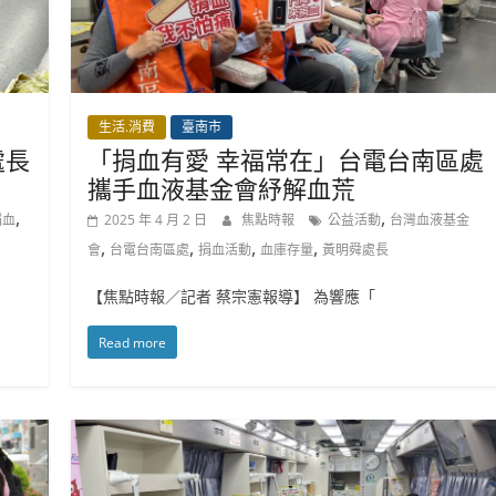
生活.消費
臺南市
處長
「捐血有愛 幸福常在」台電台南區處
攜手血液基金會紓解血荒
,
,
捐血
2025 年 4 月 2 日
焦點時報
公益活動
台灣血液基金
,
,
,
,
會
台電台南區處
捐血活動
血庫存量
黃明舜處長
【焦點時報／記者 蔡宗憲報導】 為響應「
Read more