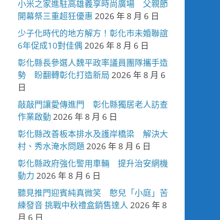
小米之家進駐高雄義享時尚廣場 父親節
開幕祭三重超狂優惠
2026 年 8 月 6 日
少子化時代的地方解方！彰化市未婚聯誼
6年促成10對佳偶
2026 年 8 月 6 日
彰化縣長參選人魏平政率議員團隊攜手造
勢 盼翻轉彰化打造新局
2026 年 8 月 6
日
敲敲門讓愛傳進門 彰化縣獨居老人訪查
作業啟動
2026 年 8 月 6 日
彰化縣改善板本排水及護岸橋梁 解決大
村、秀水淹水問題
2026 年 8 月 6 日
彰化縣政府強化警用車輛 提升治安網機
動力
2026 年 8 月 6 日
聽見推門迎賓純真微笑 憨兒「小庭」苦
練發音 挑戰中秋禮盒銷售達人
2026 年 8
月 6 日