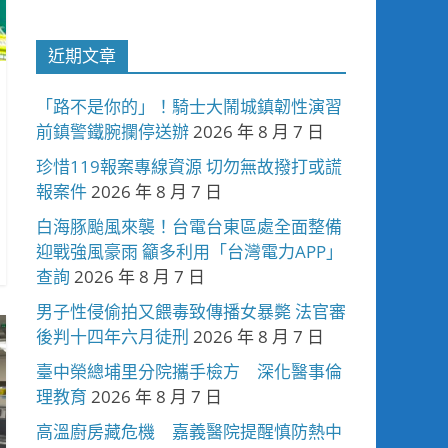
近期文章
「路不是你的」！騎士大鬧城鎮韌性演習
前鎮警鐵腕攔停送辦
2026 年 8 月 7 日
珍惜119報案專線資源 切勿無故撥打或謊
報案件
2026 年 8 月 7 日
白海豚颱風來襲！台電台東區處全面整備
迎戰強風豪雨 籲多利用「台灣電力APP」
查詢
2026 年 8 月 7 日
男子性侵偷拍又餵毒致傳播女暴斃 法官審
後判十四年六月徒刑
2026 年 8 月 7 日
臺中榮總埔里分院攜手檢方 深化醫事倫
理教育
2026 年 8 月 7 日
高溫廚房藏危機 嘉義醫院提醒慎防熱中