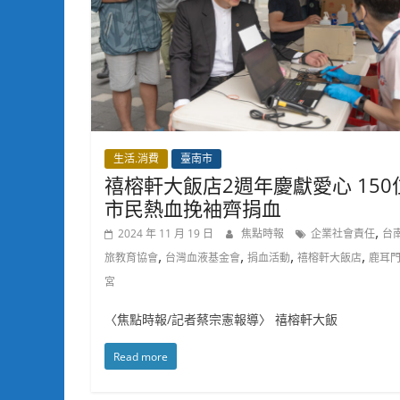
生活.消費
臺南市
禧榕軒大飯店2週年慶獻愛心 150
市民熱血挽袖齊捐血
,
2024 年 11 月 19 日
焦點時報
企業社會責任
台
,
,
,
,
旅教育協會
台灣血液基金會
捐血活動
禧榕軒大飯店
鹿耳
宮
〈焦點時報/記者蔡宗憲報導〉 禧榕軒大飯
Read more