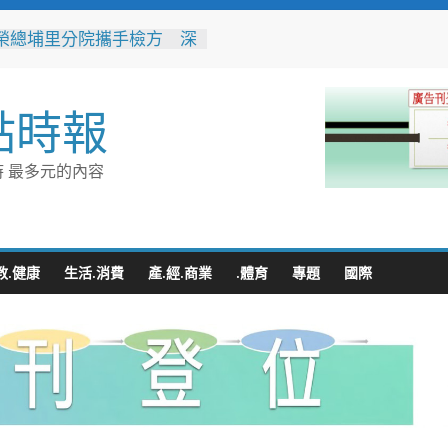
榮總埔里分院攜手檢方 深
事倫理教育
不是你的」！騎士大鬧城鎮
演習 前鎮警鐵腕攔停送辦
點時報
119報案專線資源 切勿無故
或謊報案件
豚颱風來襲！台電台東區處
 最多元的內容
整備迎戰強風豪雨 籲多利
台灣電力APP」查詢
性侵偷拍又餵毒致傳播女暴
法官審後判十四年六月徒刑
教.健康
生活.消費
產.經.商業
.體育
專題
國際