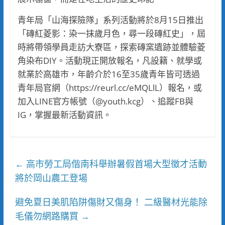
青年局「山海探險隊」系列活動將於8月15日推出
「磚紅菱影：染一抹歲月色，尋一段磚紅史」，屆
時將帶領學員走訪大寮區，探索磚窯遺跡並體驗菱
角染布DIY。活動現正開放報名，凡設籍、就學或
就業於高雄市，年齡介於16至35歲青年皆可透過
青年局官網（https://reurl.cc/eMQLlL）報名，或
加入LINE官方帳號（@youth.kcg）、追蹤FB與
IG，掌握最新活動資訊。
高市勞工局偕南科舉辦暑假首場大型徵才活動
←
將於岡山農工登場
避免夏日美肌陷阱傷財又傷身！ 二級醫材光能除
毛儀勿網路購買
→