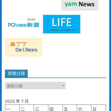
新聞分類
新
聞
分
2025 年 7 月
類
一
二
三
四
五
六
日