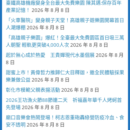
臺鐵高雄機廠變身全台最大免費樂園 陳其邁:保存百年
產業記憶！
2026 年 8 月 8 日
「火車醫院」變身親子天堂！高雄親子遊樂園開幕首日
人潮爆棚
2026 年 8 月 8 日
「高雄親子樂園」爆紅！全臺最大免費園區首日吸三萬
人朝聖 輕軌更突破4,000人次
2026 年 8 月 8 日
起於無心成於熱愛 王貴嬋現代水墨個展
2026 年 8 月
8 日
甜蜜上市！黃偉哲力推歸仁大目釋迦，邀全民體驗採果
樂兼做公益
2026 年 8 月 8 日
彰化市模範父親表揚活動
2026 年 8 月 8 日
2026王功漁火節88節連二天 祈福嘉年華千人烤蚵首
先登場
2026 年 8 月 8 日
廟口音樂會熱鬧登場！柯志恩重砲轟綠營防疫冷血、食
安不透明
2026 年 8 月 8 日