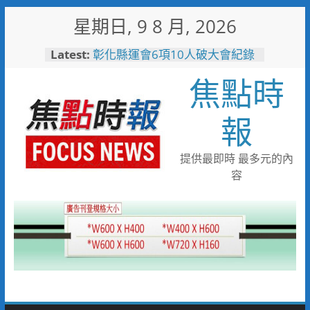
Skip
星期日, 9 8 月, 2026
to
content
Latest:
彰化縣運會6項10人破大會紀錄
高雄親子遊樂園爆人氣！單日
焦點時
3.5萬人湧入 首週末破6.5萬人
搭台灣好行低碳暢玩小琉球！大
鵬灣管理處推出暑假好康
報
高雄4,599件作品傳遞拒毒信
念 「2026港都反毒盃」用畫
筆打造兒童防毒力
提供最即時 最多元的內
498位大專青年返鄉 彰化暑期
容
工讀營隊結業