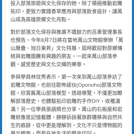
投入部落旅遊與文化保存的她，除了積極推動岩雕
拓印，更致力實踐香草應用與部落飲食設計，讓萬
山成為高雄原鄉文化亮點。
對於部落文化保存與推廣不遺餘力的呂惠萱理事長
也預告，今年8月7日將在當地萬山文物館舉辦「萬
山層疊、旭日東昇」文化特展，屆時歡迎對原鄉傳
統與岩雕圖騰有興趣的朋友，一起來萬山部落參
觀，感受歷史與文化交織的樂章。
參與學員林玟秀表示，第一次來到萬山部落參訪了
岩雕文物館，也前往歐佈諾伙(Oponoho)部落文物
館，欣賞舊萬山部落模型。透過導覽，不僅更加瞭
解部落歷史，也體驗拓印岩雕的手作DIY，收穫滿
滿！另一位學員張語嫣也分享，萬山的石板屋和岩
雕就像是記憶載體，靜靜訴說著族群遷移與自然共
生的痕跡，從中更能理解到，文化不只是博物館的
展示櫥窗，而是在地生活的歷史印記。