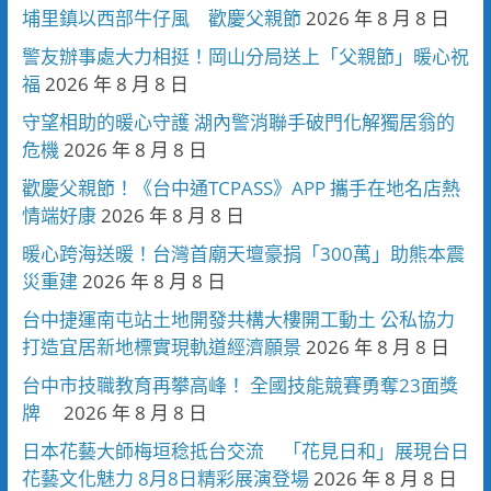
埔里鎮以西部牛仔風 歡慶父親節
2026 年 8 月 8 日
警友辦事處大力相挺！岡山分局送上「父親節」暖心祝
福
2026 年 8 月 8 日
守望相助的暖心守護 湖內警消聯手破門化解獨居翁的
危機
2026 年 8 月 8 日
歡慶父親節！《台中通TCPASS》APP 攜手在地名店熱
情端好康
2026 年 8 月 8 日
暖心跨海送暖！台灣首廟天壇豪捐「300萬」助熊本震
災重建
2026 年 8 月 8 日
台中捷運南屯站土地開發共構大樓開工動土 公私協力
打造宜居新地標實現軌道經濟願景
2026 年 8 月 8 日
台中市技職教育再攀高峰！ 全國技能競賽勇奪23面獎
牌
2026 年 8 月 8 日
日本花藝大師梅垣稔抵台交流 「花見日和」展現台日
花藝文化魅力 8月8日精彩展演登場
2026 年 8 月 8 日