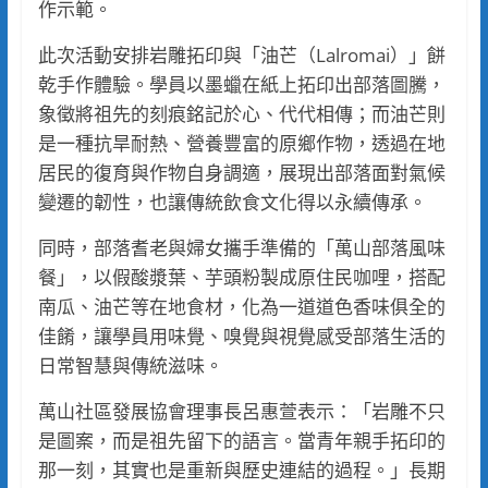
作示範。
此次活動安排岩雕拓印與「油芒（Lalromai）」餅
乾手作體驗。學員以墨蠟在紙上拓印出部落圖騰，
象徵將祖先的刻痕銘記於心、代代相傳；而油芒則
是一種抗旱耐熱、營養豐富的原鄉作物，透過在地
居民的復育與作物自身調適，展現出部落面對氣候
變遷的韌性，也讓傳統飲食文化得以永續傳承。
同時，部落耆老與婦女攜手準備的「萬山部落風味
餐」，以假酸漿葉、芋頭粉製成原住民咖哩，搭配
南瓜、油芒等在地食材，化為一道道色香味俱全的
佳餚，讓學員用味覺、嗅覺與視覺感受部落生活的
日常智慧與傳統滋味。
萬山社區發展協會理事長呂惠萱表示：「岩雕不只
是圖案，而是祖先留下的語言。當青年親手拓印的
那一刻，其實也是重新與歷史連結的過程。」長期