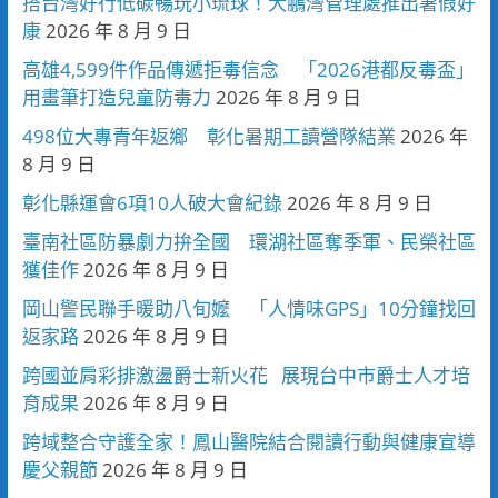
搭台灣好行低碳暢玩小琉球！大鵬灣管理處推出暑假好
康
2026 年 8 月 9 日
高雄4,599件作品傳遞拒毒信念 「2026港都反毒盃」
用畫筆打造兒童防毒力
2026 年 8 月 9 日
498位大專青年返鄉 彰化暑期工讀營隊結業
2026 年
8 月 9 日
彰化縣運會6項10人破大會紀錄
2026 年 8 月 9 日
臺南社區防暴劇力拚全國 環湖社區奪季軍、民榮社區
獲佳作
2026 年 8 月 9 日
岡山警民聯手暖助八旬嬤 「人情味GPS」10分鐘找回
返家路
2026 年 8 月 9 日
跨國並肩彩排激盪爵士新火花 展現台中市爵士人才培
育成果
2026 年 8 月 9 日
跨域整合守護全家！鳳山醫院結合閱讀行動與健康宣導
慶父親節
2026 年 8 月 9 日