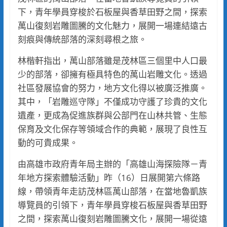
下，青年學員穿梭於石板屋與香草田野之間，探索
萬山復刻岩雕圖騰的文化魅力，展開一場連結遠古
刻痕與傳統部落的深刻尋根之旅。
林楷軒指出，萬山部落雖是茂林區三個里中人口最
少的部落，卻擁有極具特色的萬山岩雕文化。透過
社區發展協會的努力，地方文化得以被廣泛推廣。
其中，「岩雕巡守隊」不僅成功守護了珍貴的文化
遺產，更成為促進族群與公部門在山林共管、生態
保育及文化保存等領域合作的典範，展現了良性互
動的可貴成果。
由高雄市政府青年局主辦的「高雄山海探險隊－青
年地方探索體驗活動」昨（16）日展開第六條路
線，帶領青年走訪茂林區萬山部落，在當地魯凱族
導覽員的引領下，青年學員穿梭石板屋與香草田野
之間，探索萬山復刻岩雕圖騰文化，展開一場從遠