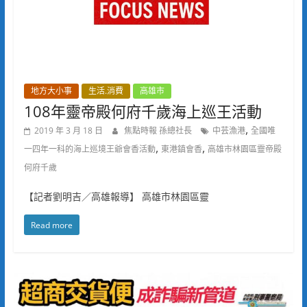
地方大小事
生活.消費
高雄市
108年靈帝殿何府千歲海上巡王活動
,
2019 年 3 月 18 日
焦點時報 孫總社長
中芸漁港
全國唯
,
,
一四年一科的海上巡境王爺會香活動
東港鎮會香
高雄市林園區靈帝殿
何府千歲
【記者劉明吉／高雄報導】 高雄市林園區靈
Read more