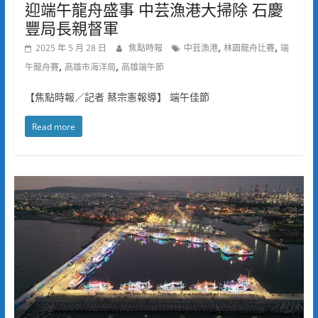
迎端午龍舟盛事 中芸漁港大掃除 石慶
豐局長親督軍
,
,
2025 年 5 月 28 日
焦點時報
中芸漁港
林園龍舟比賽
端
,
,
午龍舟賽
高雄市海洋局
高雄端午節
【焦點時報／記者 蔡宗憲報導】 端午佳節
Read more