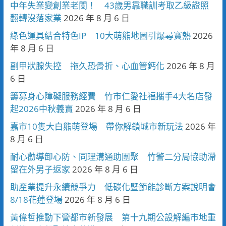
中年失業變創業老闆！ 43歲男靠職訓考取乙級證照
翻轉沒落家業
2026 年 8 月 6 日
綠色運具結合特色IP 10大萌熊地圖引爆尋寶熱
2026
年 8 月 6 日
副甲狀腺失控 拖久恐骨折、心血管鈣化
2026 年 8 月
6 日
籌募身心障礙服務經費 竹市仁愛社福攜手4大名店發
起2026中秋義賣
2026 年 8 月 6 日
嘉市10隻大白熊萌登場 帶你解鎖城市新玩法
2026 年
8 月 6 日
耐心勸導卸心防、同理溝通助團聚 竹警二分局協助滯
留在外男子返家
2026 年 8 月 6 日
助產業提升永續競爭力 低碳化暨節能診斷方案說明會
8/18花蓮登場
2026 年 8 月 6 日
黃偉哲推動下營都市新發展 第十九期公設解編市地重