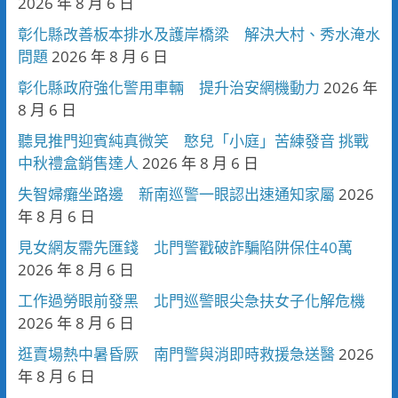
2026 年 8 月 6 日
彰化縣改善板本排水及護岸橋梁 解決大村、秀水淹水
問題
2026 年 8 月 6 日
彰化縣政府強化警用車輛 提升治安網機動力
2026 年
8 月 6 日
聽見推門迎賓純真微笑 憨兒「小庭」苦練發音 挑戰
中秋禮盒銷售達人
2026 年 8 月 6 日
失智婦癱坐路邊 新南巡警一眼認出速通知家屬
2026
年 8 月 6 日
見女網友需先匯錢 北門警戳破詐騙陷阱保住40萬
2026 年 8 月 6 日
工作過勞眼前發黑 北門巡警眼尖急扶女子化解危機
2026 年 8 月 6 日
逛賣場熱中暑昏厥 南門警與消即時救援急送醫
2026
年 8 月 6 日