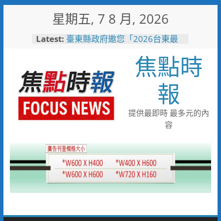
Skip
星期五, 7 8 月, 2026
to
詐團收水手現身就栽了！前鎮警
content
Latest:
方埋伏收網 查扣手機揪出幕後
黑手
焦點時
臺東縣政府邀您「2026台東最
美星空」父親節帶爸爸追星去！
森林與濱海夏季涼感 台中山
報
海露營消暑趣
台中市代表隊在花蓮綻放青春與
夢想 2026國際少年運動會勇奪
提供最即時 最多元的內
8金6銀6銅
容
宜蘭童玩節玩水後吃什麼？礁溪
「動涮」宜蘭獨家溫體牛、豬、
羊、雞 父親節聚餐新選擇