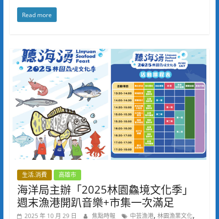
Read more
生活.消費
高雄市
海洋局主辦「2025林園鱻境文化季」
週末漁港開趴音樂+市集一次滿足
,
,
2025 年 10 月 29 日
焦點時報
中芸漁港
林園漁業文化