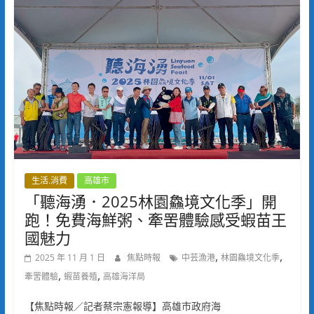
生活.消費
高雄市
「聽海湧．2025林園鱻境文化季」開
跑！免費海鮮粥、牽罟體驗感受蝦苗王
國魅力
,
,
2025 年 11 月 1 日
焦點時報
中芸漁港
林園鱻境文化季
,
,
牽罟體驗
蝦苗養殖
高雄海洋局
【焦點時報／記者蔡宗憲報導】高雄市政府海