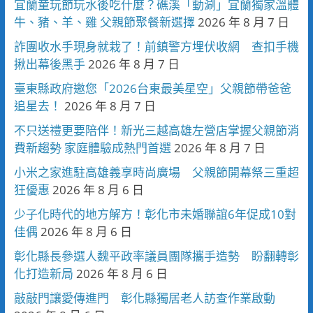
宜蘭童玩節玩水後吃什麼？礁溪「動涮」宜蘭獨家溫體
牛、豬、羊、雞 父親節聚餐新選擇
2026 年 8 月 7 日
詐團收水手現身就栽了！前鎮警方埋伏收網 查扣手機
揪出幕後黑手
2026 年 8 月 7 日
臺東縣政府邀您「2026台東最美星空」父親節帶爸爸
追星去！
2026 年 8 月 7 日
不只送禮更要陪伴！新光三越高雄左營店掌握父親節消
費新趨勢 家庭體驗成熱門首選
2026 年 8 月 7 日
小米之家進駐高雄義享時尚廣場 父親節開幕祭三重超
狂優惠
2026 年 8 月 6 日
少子化時代的地方解方！彰化市未婚聯誼6年促成10對
佳偶
2026 年 8 月 6 日
彰化縣長參選人魏平政率議員團隊攜手造勢 盼翻轉彰
化打造新局
2026 年 8 月 6 日
敲敲門讓愛傳進門 彰化縣獨居老人訪查作業啟動