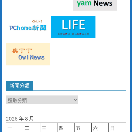
新聞分類
新
聞
分
2026 年 8 月
類
一
二
三
四
五
六
日