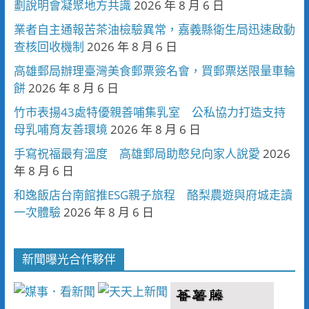
劃說明會凝聚地方共識
2026 年 8 月 6 日
業者自主通報苦茶油檢驗異常，嘉義縣衛生局迅速啟動
查核回收機制
2026 年 8 月 6 日
高雄郵局辦理臺灣美食郵票簽名會，買郵票送限量車輪
餅
2026 年 8 月 6 日
竹市表揚43處特優親善哺集乳室 公私協力打造支持
母乳哺育友善環境
2026 年 8 月 6 日
手寫祝福最有溫度 高雄郵局助憨兒向家人說愛
2026
年 8 月 6 日
和逸飯店台南館推ESG親子旅程 酪梨農遊與府城走讀
一次體驗
2026 年 8 月 6 日
新聞曝光合作夥伴