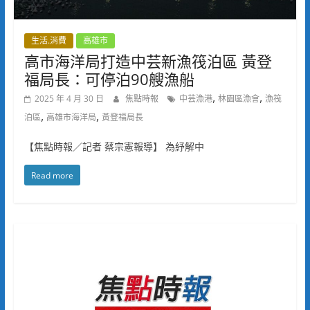
生活.消費
高雄市
高市海洋局打造中芸新漁筏泊區 黃登
福局長：可停泊90艘漁船
,
,
2025 年 4 月 30 日
焦點時報
中芸漁港
林園區漁會
漁筏
,
,
泊區
高雄市海洋局
黃登福局長
【焦點時報／記者 蔡宗憲報導】 為紓解中
Read more