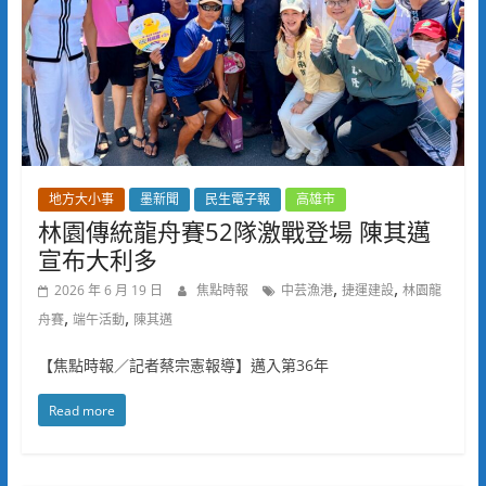
地方大小事
墨新聞
民生電子報
高雄市
林園傳統龍舟賽52隊激戰登場 陳其邁
宣布大利多
,
,
2026 年 6 月 19 日
焦點時報
中芸漁港
捷運建設
林園龍
,
,
舟賽
端午活動
陳其邁
【焦點時報／記者蔡宗憲報導】邁入第36年
Read more