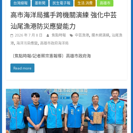
台灣線報
墨新聞
民生電子報
生活.消費
高雄市
高市海洋局攜手跨機關演練 強化中芸
汕尾漁港防災應變能力
,
,
2026 年 7 月 8 日
焦點時報
中芸漁港
攔木網演練
汕尾漁
,
,
港
海洋污染應變
高雄市政府海洋局
〔焦點時報/記者蔡宗憲報導〕高雄市政府海
Read more