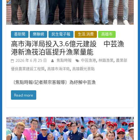
墨新聞
樂聯網
民生電子報
生活.消費
高雄市
高市海洋局投入3.6億元建設 中芸漁
港新漁筏泊區提升漁業量能
,
,
2026 年 6 月 25 日
焦點時報
中芸漁港
林園漁業
農業部
,
,
優良農業建設工程獎
高雄市海洋局
高雄觀光景點
〔焦點時報/記者蔡宗憲報導〕為紓解中芸漁
Read more