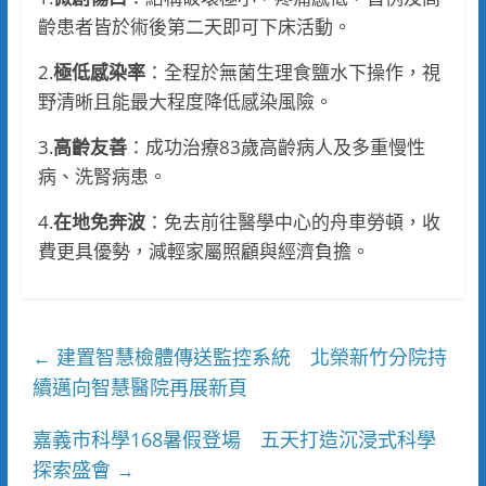
齡患者皆於術後第二天即可下床活動。
2.
極低感染率
：全程於無菌生理食鹽水下操作，視
野清晰且能最大程度降低感染風險。
3.
高齡友善
：成功治療83歲高齡病人及多重慢性
病、洗腎病患。
4.
在地免奔波
：免去前往醫學中心的舟車勞頓，收
費更具優勢，減輕家屬照顧與經濟負擔。
建置智慧檢體傳送監控系統 北榮新竹分院持
←
續邁向智慧醫院再展新頁
嘉義市科學168暑假登場 五天打造沉浸式科學
探索盛會
→