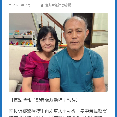
2026 年 7 月 8 日
焦點時報社 張彥勳
【焦點時報／記者張彥勳埔里報導】
南投偏鄉醫療技術再創重大里程碑！臺中榮民總醫