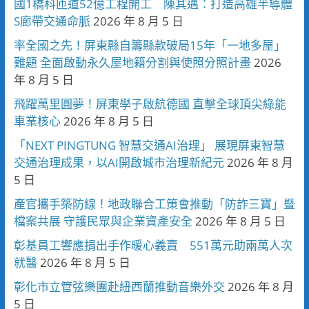
國1橋科匝道52億工程開工 陳其邁：打造高雄半導體
S廊帶交通命脈
2026 年 8 月 5 日
率全國之先！屏東縣自籌縣款破局15年「一地多屋」
難題 全面啟動永久屋地籍分割與使照分照計畫
2026
年 8 月 5 日
飛躍萬里圓夢！屏東學子啟航德國 直擊全球頂尖綠能
車業核心
2026 年 8 月 5 日
「NEXT PINGTUNG 智慧交通AI治理」 展現屏東智慧
交通治理成果，以AI開啟城市治理新紀元
2026 年 8 月
5 日
產官攜手築防線！地政聯合工策會推動「防詐三寶」暨
檔案共展 守護民眾與企業資產安全
2026 年 8 月 5 日
彰基員工響應捐出手作暖心義賣 551萬元助兩萬人次
就醫
2026 年 8 月 5 日
彰化市立管弦樂團赴紐西蘭推動音樂外交
2026 年 8 月
5 日