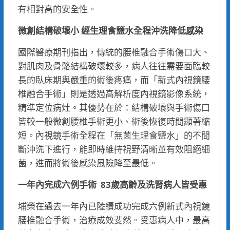
有相對高的安全性。
微創結構破壞小
經生理食鹽水全程沖洗降低感染
國際醫療期刊指出，傳統的腰椎融合手術傷口大、
對肌肉及骨骼結構破壞較多，病人往往需要面臨較
長的臥床期與嚴重的術後疼痛，而「新式內視鏡腰
椎融合手術」則是透過高解析度內視鏡影像系統，
精準定位病灶。其優勢在於：結構破壞與手術傷口
皆較一般微創腰椎手術更小、術後恢復時間顯著縮
短。內視鏡手術全程在「無菌生理食鹽水」的不間
斷沖洗下進行，能即時維持視野清晰並有效阻絕細
菌，進而將術後感染風險降至最低。
一年內完成六例手術
83
歲高齡及洗腎病人皆受惠
埔榮在過去一年內已陸續成功完成六例新式內視鏡
腰椎融合手術，治療成效斐然。受惠病人中，最高