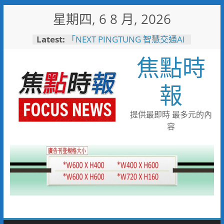
Skip
星期四, 6 8 月, 2026
to
content
Latest:
「NEXT PINGTUNG 智慧交通AI
治理」 展現屏東智慧交通治理
焦點時
成果，以AI開啟城市治理新紀元
大林蒲遷村穩步推進 安置地道
路成型116年啟動配地
報
國1橋科匝道52億工程開工 陳
其邁：打造高雄半導體S廊帶交
通命脈
提供最即時 最多元的內
率全國之先！屏東縣自籌縣款破
容
局15年「一地多屋」難題 全面
啟動永久屋地籍分割與使照分照
計畫
飛躍萬里圓夢！屏東學子啟航德
國 直擊全球頂尖綠能車業核心