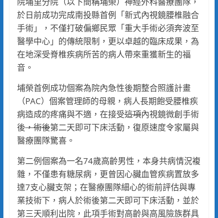
院埔里分院（以下簡稱埔榮）神經外科醫療團隊，
於日前成功完成南投縣首例「新式內視鏡腰椎融合
手術」，不僅打破偏鄉民眾「重大手術必須奔波至
醫學中心」的傳統限制，更以卓越的臨床成果，為
在地深受脊椎疾病所苦的病人帶來重獲新生的福
音。
埔榮首例成功個案為院內急性後期整合照護計畫
（PAC）個案管理師的母親，病人長期飽受腰椎疾
病造成的疼痛與不適，在接受
這項
內視鏡微創手術
後
，術後
第二天即可下床活動，復原速度令家屬與
醫療團隊驚喜。
第二例個案為一名74歲高齡男性，本身共病情況複
雜，不僅患有糖尿病，更曾因心臟血管疾病置放多
達7支心臟支架；在醫療團隊細心的術前評估與專
業技術下，病人於術後第二天即可下床活動，並於
第三天順利出院，此項手術對高齡與高風險族群具