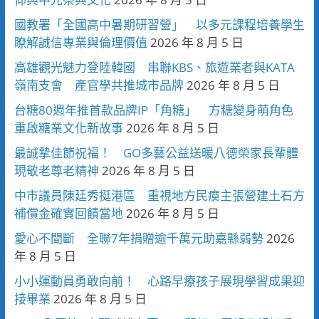
國教署「全國高中暑期研習營」 以多元課程培養學生
瞭解誠信專業與倫理價值
2026 年 8 月 5 日
高雄觀光魅力登陸韓國 串聯KBS、旅遊業者與KATA
嶺南支會 產官學共推城市品牌
2026 年 8 月 5 日
台糖80週年推首款品牌IP「角糖」 方糖變身萌角色
重啟糖業文化新故事
2026 年 8 月 5 日
最誠摯佳節祝福！ GO多藝公益送暖八德榮家長輩體
現敬老尊老精神
2026 年 8 月 5 日
中市議員陳廷秀挺港區 重視地方民瘼主張營建土石方
補償金確實回饋當地
2026 年 8 月 5 日
愛心不間斷 全聯7年捐贈逾千萬元助嘉縣弱勢
2026
年 8 月 5 日
小小運動員勇敢向前！ 心路早療孩子展現學習成果迎
接畢業
2026 年 8 月 5 日