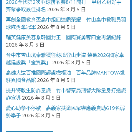
2026全國第2次羽球排名賽8/11開打 甲組乙組好手
齊聚爭取最佳排名
2026 年 8 月 5 日
再創全國教育盃高中組四連霸榮耀 竹山高中教職員羽
球隊勇奪冠軍
2026 年 8 月 5 日
輔英健康美容系韓國封王 國際賽勇奪四金再創紀錄
2026 年 8 月 5 日
台中市雪山坑泰雅獵徑秘境登山步道 榮獲2026國家卓
越建設獎「金質獎」
2026 年 8 月 5 日
高雄大遠百推國際認證橄欖油 百年品牌MANTOVA進
駐異國食品館
2026 年 8 月 5 日
提升特教生防詐意識 竹市警察局刑警大隊量身打造識
詐宣導
2026 年 8 月 5 日
愛心助學不停歇 嘉義家扶邀民眾響應義賣助619名弱
勢學子
2026 年 8 月 5 日