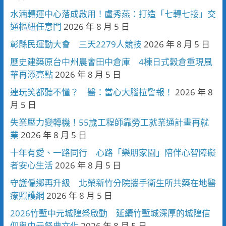
水湳轉運中心落成啟用！盧秀燕：打造「七轉七接」交
通樞紐任意門
2026 年 8 月 5 日
彰縣民運動大會 三天2279人競技
2026 年 8 月 5 日
歷史建築原台中州農會田中倉庫 4棟日式穀倉重現風
華再添亮點
2026 年 8 月 5 日
連玩笑都聽不懂？ 醫：當心大腦拉警報！
2026 年 8
月 5 日
失業壓力變轉機！55歲工程師靠勞工就業通計畫再就
業
2026 年 8 月 5 日
十年有愛、一路同行 心路「樂朋家園」陪伴心智障礙
者安心生活
2026 年 8 月 5 日
守護偏鄉再升級 北榮新竹分院攜手衛生所共築在地醫
療照護網
2026 年 8 月 5 日
2026竹塹中元城隍祭啟動 延續竹塹城深厚的城隍信
仰與中元祭典文化
2026 年 8 月 5 日