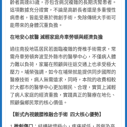
齡者高達83歲，亦包含病況複雜的長期洗腎患者。
這項數據充分證實，不論是高齡長者還是多重慢性
病患者，皆能受惠於微創手術，免除傳統大手術可
能帶來的身體沉重負擔。
在地安心就醫
減輕家庭舟車勞頓與經濟負擔
過往南投地區居民若面臨複雜的脊椎手術需求，常
需舟車勞頓奔波至外縣市的醫學中心，不僅病人體
力難以負荷，家屬在照顧與往返交通上也承受極大
壓力。埔榮強調，如今在埔榮就能提供同步國際的
醫療技術，病人無需遠求，同時，本院的收費相較
於大都市的醫學中心更加親民、合理，實質上減輕
了病人家庭的經濟重擔，實踐真正的醫療在地化、
照顧偏鄉民眾的核心價值。
【新式內視鏡腰椎融合手術
四大核心優勢】
1.
微創傷口
：結構破壞極小，疼痛感低，首例及高