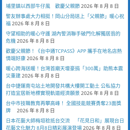
埔里鎮以西部牛仔風 歡慶父親節
2026 年 8 月 8 日
警友辦事處大力相挺！岡山分局送上「父親節」暖心祝
福
2026 年 8 月 8 日
守望相助的暖心守護 湖內警消聯手破門化解獨居翁的
危機
2026 年 8 月 8 日
歡慶父親節！《台中通TCPASS》APP 攜手在地名店熱
情端好康
2026 年 8 月 8 日
暖心跨海送暖！台灣首廟天壇豪捐「300萬」助熊本震
災重建
2026 年 8 月 8 日
台中捷運南屯站土地開發共構大樓開工動土 公私協力
打造宜居新地標實現軌道經濟願景
2026 年 8 月 8 日
台中市技職教育再攀高峰！ 全國技能競賽勇奪23面獎
牌
2026 年 8 月 8 日
日本花藝大師梅垣稔抵台交流 「花見日和」展現台日
花藝文化魅力 8月8日精彩展演登場
2026 年 8 月 8 日