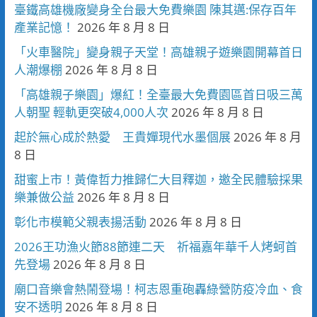
臺鐵高雄機廠變身全台最大免費樂園 陳其邁:保存百年
產業記憶！
2026 年 8 月 8 日
「火車醫院」變身親子天堂！高雄親子遊樂園開幕首日
人潮爆棚
2026 年 8 月 8 日
「高雄親子樂園」爆紅！全臺最大免費園區首日吸三萬
人朝聖 輕軌更突破4,000人次
2026 年 8 月 8 日
起於無心成於熱愛 王貴嬋現代水墨個展
2026 年 8 月
8 日
甜蜜上市！黃偉哲力推歸仁大目釋迦，邀全民體驗採果
樂兼做公益
2026 年 8 月 8 日
彰化市模範父親表揚活動
2026 年 8 月 8 日
2026王功漁火節88節連二天 祈福嘉年華千人烤蚵首
先登場
2026 年 8 月 8 日
廟口音樂會熱鬧登場！柯志恩重砲轟綠營防疫冷血、食
安不透明
2026 年 8 月 8 日