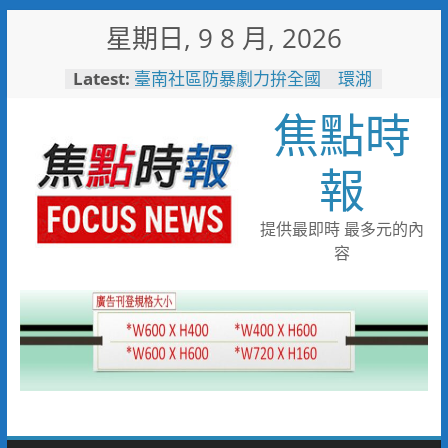
Skip
星期日, 9 8 月, 2026
to
content
Latest:
臺南社區防暴劇力拚全國 環湖
社區奪季軍、民榮社區獲佳作
焦點時
搭台灣好行低碳暢玩小琉球！大
鵬灣管理處推出暑假好康
高雄4,599件作品傳遞拒毒信
報
念 「2026港都反毒盃」用畫
筆打造兒童防毒力
498位大專青年返鄉 彰化暑期
提供最即時 最多元的內
工讀營隊結業
容
彰化縣運會6項10人破大會紀錄