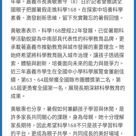
年華。嘉義市長黃敏惠今（8）日於記者會邀請全
國親子把握暑假走進科學168，在探索中培養科學
素養、激發創新思維，留下充實難忘的暑假回憶。
黃敏惠表示，科學168歷經22年發展，已從暑期科
學活動蛻變為中南部具代表性的科學教育品牌，更
承載著嘉義市推動教育與城市發展的重要理念。她
始終希望將科學教育融入城市治理，讓孩子透過探
索、體驗與創新，培養面向未來的能力與競爭力。
近三年嘉義市學生在全國中小學科學展覽會屢創佳
績，第63、64屆榮獲全國縣市團體獎第二名，第
65屆更勇奪全國第一名，展現長期深耕科學教育的
成果。
黃敏惠也分享，暑假如何兼顧孩子學習與休閒，是
許多家長共同關心的課題。身為母親，她十分理解
家長期待，因此希望科學168不只是孩子學習科學
的平台，更成為親子共學、共同成長的美好場域，