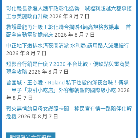
彰化縣長參選人魏平政彰化造勢 喊福利超越六都承接
王惠美施政再升級
2026 年 8 月 7 日
救護量能再升級！彰化聯合捐贈4輛高規格救護車 首
配全自動電動擔架床
2026 年 8 月 7 日
中正地下道排水溝夜間清淤 水利局:請用路人減速慢行
2026 年 8 月 7 日
短影音行銷是什麼？2026 平台比較、優缺點與電商變
現全攻略
2026 年 8 月 7 日
曾國城、王心凌、Roland 私下也愛的深夜台味！傳承
一甲子「東引小吃店」外客都朝聖的國際級小吃
2026
年 8 月 7 日
戰火無情約旦母女護照卡關 移民官有情一路陪伴化解
危機
2026 年 8 月 7 日
新聞曝光合作夥伴