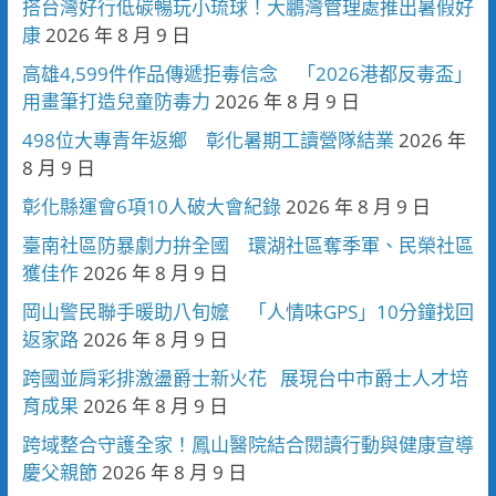
搭台灣好行低碳暢玩小琉球！大鵬灣管理處推出暑假好
康
2026 年 8 月 9 日
高雄4,599件作品傳遞拒毒信念 「2026港都反毒盃」
用畫筆打造兒童防毒力
2026 年 8 月 9 日
498位大專青年返鄉 彰化暑期工讀營隊結業
2026 年
8 月 9 日
彰化縣運會6項10人破大會紀錄
2026 年 8 月 9 日
臺南社區防暴劇力拚全國 環湖社區奪季軍、民榮社區
獲佳作
2026 年 8 月 9 日
岡山警民聯手暖助八旬嬤 「人情味GPS」10分鐘找回
返家路
2026 年 8 月 9 日
跨國並肩彩排激盪爵士新火花 展現台中市爵士人才培
育成果
2026 年 8 月 9 日
跨域整合守護全家！鳳山醫院結合閱讀行動與健康宣導
慶父親節
2026 年 8 月 9 日