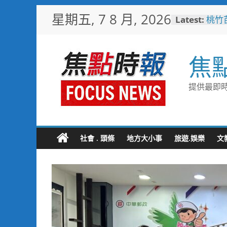
Skip
星期五, 7 8 月, 2026
Latest:
桃竹
to
條在
content
與山
男子
焦
斃 
臺中
化醫
提供最即時
高溫
慎防
埔基
活動
眾健
社會 . 頭條
地方大小事
旅遊.娛樂
文