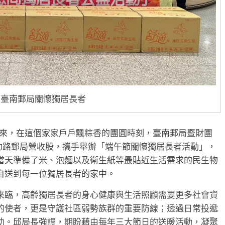
度臺南郵局關懷獨居長者
到來，在這個家家戶戶飄粽香的團圓時刻，臺南郵局暨財團
功路郵局營收股，攜手舉辦「端午節關懷獨居長者活動」，
當天準備了米、泡麵以及衛生紙等最貼近生活需求的民生物
自送到每一位獨居長者的家中。
來臨，高齡獨居長者的身心健康與生活照顧需要更多社會資
的使者，更是守護社區弱勢族群的重要防線；透過日常投遞
助。邱局長強調，期盼藉由每年三大節日的送暖活動，凝聚