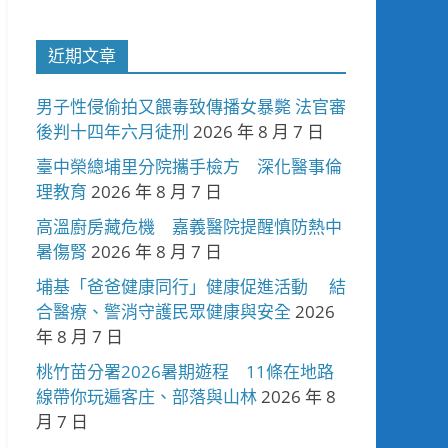
近期文章
男子性侵偷拍又餵毒致傳播女暴斃 法官審
後判十四年六月徒刑
2026 年 8 月 7 日
臺中榮總埔里分院攜手檢方 深化醫事倫
理教育
2026 年 8 月 7 日
高溫廚房藏危機 嘉義醫院提醒慎防熱中
暑傷腎
2026 年 8 月 7 日
埔基「爸爸健康同行」健康促進活動 結
合醫療、警消守護民眾健康與安全
2026
年 8 月 7 日
桃竹苗分署2026暑期遊程 11條在地路
線帶你玩遍客庄、部落與山林
2026 年 8
月 7 日