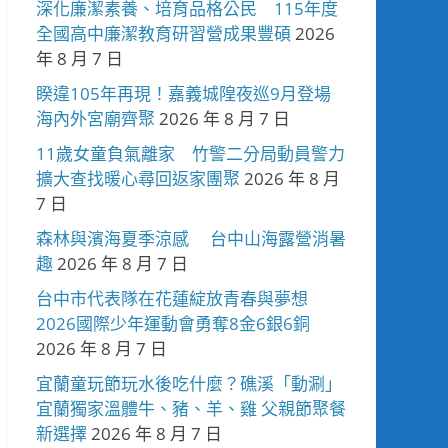
深化廉潔素養、培育品格公民 115年度
全國高中廉潔教育研習營成果豐碩
2026
年 8 月 7 日
睽違105年再現！嘉義城隍夜巡9月登場
海內外宮廟齊聚
2026 年 8 月 7 日
11歲女童負氣離家 竹警二分局動員警力
擴大查找暖心尋回返家團聚
2026 年 8 月
7 日
森林與濱海夏季涼感 台中山海露營消暑
趣
2026 年 8 月 7 日
台中市代表隊在花蓮綻放青春與夢想
2026國際少年運動會勇奪8金6銀6銅
2026 年 8 月 7 日
宜蘭童玩節玩水後吃什麼？礁溪「動涮」
宜蘭獨家溫體牛、豬、羊、雞 父親節聚餐
新選擇
2026 年 8 月 7 日