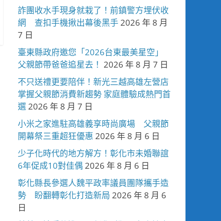
詐團收水手現身就栽了！前鎮警方埋伏收
網 查扣手機揪出幕後黑手
2026 年 8 月
7 日
臺東縣政府邀您「2026台東最美星空」
父親節帶爸爸追星去！
2026 年 8 月 7 日
不只送禮更要陪伴！新光三越高雄左營店
掌握父親節消費新趨勢 家庭體驗成熱門首
選
2026 年 8 月 7 日
小米之家進駐高雄義享時尚廣場 父親節
開幕祭三重超狂優惠
2026 年 8 月 6 日
少子化時代的地方解方！彰化市未婚聯誼
6年促成10對佳偶
2026 年 8 月 6 日
彰化縣長參選人魏平政率議員團隊攜手造
勢 盼翻轉彰化打造新局
2026 年 8 月 6
日