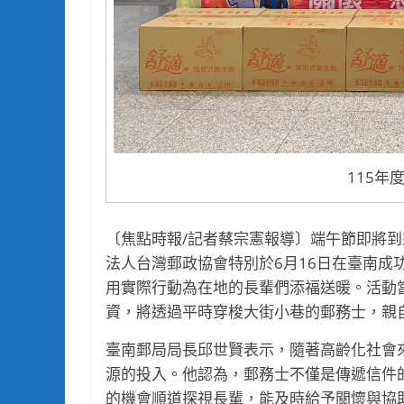
115年
〔焦點時報/記者蔡宗憲報導〕端午節即將
法人台灣郵政協會特別於6月16日在臺南成
用實際行動為在地的長輩們添福送暖。活動
資，將透過平時穿梭大街小巷的郵務士，親
臺南郵局局長邱世賢表示，隨著高齡化社會
源的投入。他認為，郵務士不僅是傳遞信件
的機會順道探視長輩，能及時給予關懷與協