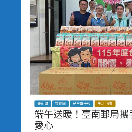
墨新聞
樂聯網
民生電子報
生活.消費
端午送暖！臺南郵局攜
愛心