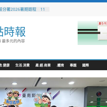
苗分署2026暑期遊程 11
地路線帶你玩遍客庄、部落
林
性侵偷拍又餵毒致傳播女暴
點時報
法官審後判十四年六月徒刑
榮總埔里分院攜手檢方 深
事倫理教育
 最多元的內容
廚房藏危機 嘉義醫院提醒
熱中暑傷腎
「爸爸健康同行」健康促進
 結合醫療、警消守護民
康與安全
教.健康
生活.消費
產.經.商業
.體育
專題
國際