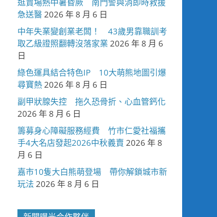
逛賣場熱中暑昏厥 南門警與消即時救援
急送醫
2026 年 8 月 6 日
中年失業變創業老闆！ 43歲男靠職訓考
取乙級證照翻轉沒落家業
2026 年 8 月 6
日
綠色運具結合特色IP 10大萌熊地圖引爆
尋寶熱
2026 年 8 月 6 日
副甲狀腺失控 拖久恐骨折、心血管鈣化
2026 年 8 月 6 日
籌募身心障礙服務經費 竹市仁愛社福攜
手4大名店發起2026中秋義賣
2026 年 8
月 6 日
嘉市10隻大白熊萌登場 帶你解鎖城市新
玩法
2026 年 8 月 6 日
新聞曝光合作夥伴