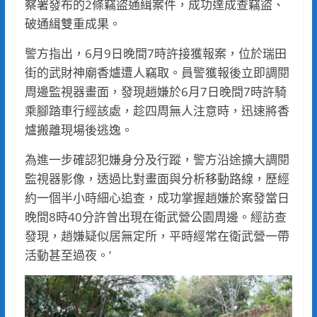
察署發布的2條竊盜通緝案件，成功達成查竊盜、
破通緝雙重成果。
警方指出，6月9日晚間7時許接獲報案，位於瑞田
街的武財神廟香爐遭人竊取。員警獲報後立即調閱
周邊監視器畫面，發現趙嫌於6月7日晚間7時許騎
乘腳踏車行經該處，趁四周無人注意時，迅速將香
爐搬離現場後逃逸。
為進一步確認犯嫌身分及行蹤，警方沿途擴大調閱
監視器影像，透過比對畫面與分析移動路線，歷經
約一個半小時細心追查，成功掌握趙嫌於案發當日
晚間8時40分許曾出現在衛武營公園周邊。經訪查
發現，趙嫌疑似居無定所，平時經常在衛武營一帶
活動甚至過夜。’