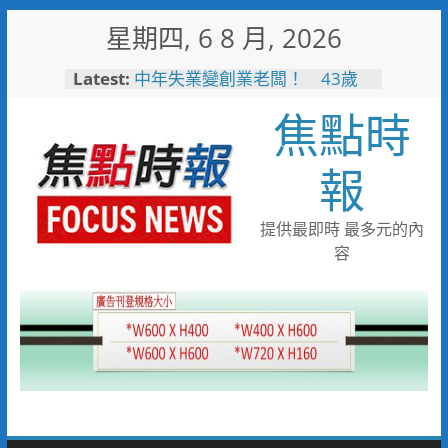
Skip
星期四, 6 8 月, 2026
to
content
Latest:
中年失業變創業老闆！ 43歲
男靠職訓考取乙級證照翻轉沒落
焦點時
家業
失智婦癱坐路邊 新南邏警一眼
認出速通知家屬
報
見女網友需先匯錢 北門警戳破
詐騙陷阱保住40萬
工作過勞眼前發黑 北門巡警眼
提供最即時 最多元的內
尖急扶女子化解危機
容
逛賣場熱中暑昏厥 南門警與消
即時救援急送醫