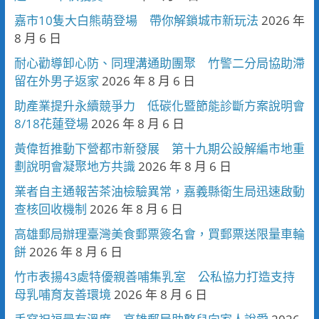
嘉市10隻大白熊萌登場 帶你解鎖城市新玩法
2026 年
8 月 6 日
耐心勸導卸心防、同理溝通助團聚 竹警二分局協助滯
留在外男子返家
2026 年 8 月 6 日
助產業提升永續競爭力 低碳化暨節能診斷方案說明會
8/18花蓮登場
2026 年 8 月 6 日
黃偉哲推動下營都市新發展 第十九期公設解編市地重
劃說明會凝聚地方共識
2026 年 8 月 6 日
業者自主通報苦茶油檢驗異常，嘉義縣衛生局迅速啟動
查核回收機制
2026 年 8 月 6 日
高雄郵局辦理臺灣美食郵票簽名會，買郵票送限量車輪
餅
2026 年 8 月 6 日
竹市表揚43處特優親善哺集乳室 公私協力打造支持
母乳哺育友善環境
2026 年 8 月 6 日