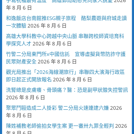
手寫祝福最有溫度 高雄郵局助憨兒向家人說愛
2026
年 8 月 6 日
和逸飯店台南館推ESG親子旅程 酪梨農遊與府城走讀
一次體驗
2026 年 8 月 6 日
高雄大學科教中心跨越中央山脈 串聯跨校師資培育科
學探究人才
2026 年 8 月 6 日
竹警二分局東門所x中國信託 宣導虛擬貨幣防詐守護
民眾財產安全
2026 年 8 月 6 日
觀光局推出「2026海線潮旅行」串聯四大濱海行政區
即日起正式開放報名
2026 年 8 月 6 日
洗腎總是皮膚癢、骨頭痛？醫：恐是副甲狀腺失控警訊
2026 年 8 月 6 日
聚眾鬥毆造成二人掛彩 警二分局火速連逮六嫌
2026
年 8 月 6 日
陳姓補教老師偷拍女學生案 更一審卅九罪全輕判
2026
年 8 月 6 日