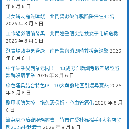
年 8 月 6 日
見女網友需先匯錢 北門警戳破詐騙陷阱保住40萬
2026 年 8 月 6 日
工作過勞眼前發黑 北門巡警眼尖急扶女子化解危機
2026 年 8 月 6 日
逛賣場熱中暑昏厥 南門警與消即時救援急送醫
2026
年 8 月 6 日
中年失業變創業老闆！ 43歲男靠職訓考取乙級證照
翻轉沒落家業
2026 年 8 月 6 日
綠色運具結合特色IP 10大萌熊地圖引爆尋寶熱
2026
年 8 月 6 日
副甲狀腺失控 拖久恐骨折、心血管鈣化
2026 年 8 月
6 日
籌募身心障礙服務經費 竹市仁愛社福攜手4大名店發
起2026中秋義賣
2026 年 8 月 6 日