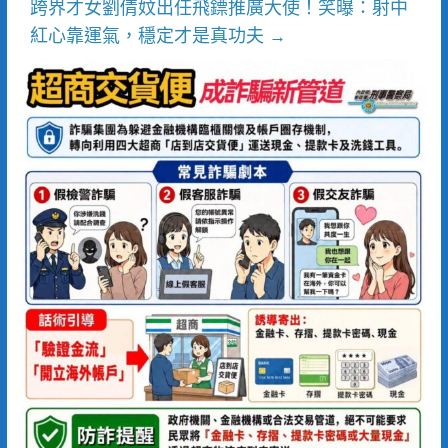
跨界才女劉倩妏出任飛鏢推廣大使！笑曝：射中
紅心靠運氣，穩定才是真功夫
→