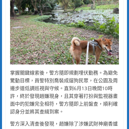
掌握關鍵線索後，警方隨即規劃埋伏勤務。為避免
驚動目標，員警特別喬裝成遛狗民眾，在公園及周
邊步道低調巡視與守候。直到6月13日晚間10時
許，終於發現趙嫌現身，且其穿著打扮與監視器畫
面中的犯嫌完全相符，警方隨即上前盤查，順利確
認身分並將其查緝到案。
警方深入清查後發現，趙嫌除了涉嫌武財神廟香爐