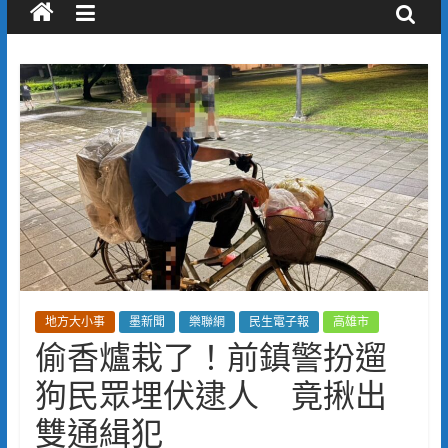
地方大小事
墨新聞
樂聯網
民生電子報
高雄市
偷香爐栽了！前鎮警扮遛
狗民眾埋伏逮人 竟揪出
雙通緝犯