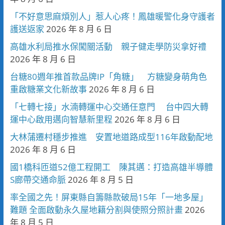
「不好意思麻煩別人」惹人心疼！鳳雄暖警化身守護者
護送返家
2026 年 8 月 6 日
高雄水利局推水保闖關活動 親子健走學防災拿好禮
2026 年 8 月 6 日
台糖80週年推首款品牌IP「角糖」 方糖變身萌角色
重啟糖業文化新故事
2026 年 8 月 6 日
「七轉七接」水湳轉運中心交通任意門 台中四大轉
運中心啟用邁向智慧新里程
2026 年 8 月 6 日
大林蒲遷村穩步推進 安置地道路成型116年啟動配地
2026 年 8 月 6 日
國1橋科匝道52億工程開工 陳其邁：打造高雄半導體
S廊帶交通命脈
2026 年 8 月 5 日
率全國之先！屏東縣自籌縣款破局15年「一地多屋」
難題 全面啟動永久屋地籍分割與使照分照計畫
2026
年 8 月 5 日