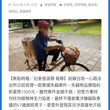
,
,
,
2026 年 6 月 16 日
焦點時報
前鎮警
武財神廟
竊盜案
,
通緝犯
香爐竊案
【焦點時報／記者張淑慧 報導】前鎮分局一心路派
出所日前受理一起香爐失竊案件，失竊物品價值約
新臺幣1000元。雖然案件金額不高，但警方秉持
勿枉勿縱精神全力追查，最終不僅查獲涉嫌竊取香
爐的57歲趙姓男子，更意外發現其另涉高雄地方檢