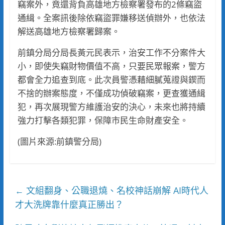
竊案外，竟還背負高雄地方檢察署發布的2條竊盜
通緝。全案訊後除依竊盜罪嫌移送偵辦外，也依法
解送高雄地方檢察署歸案。
前鎮分局分局長黃元民表示，治安工作不分案件大
小，即使失竊財物價值不高，只要民眾報案，警方
都會全力追查到底。此次員警憑藉細膩蒐證與鍥而
不捨的辦案態度，不僅成功偵破竊案，更查獲通緝
犯，再次展現警方維護治安的決心，未來也將持續
強力打擊各類犯罪，保障市民生命財產安全。
(圖片來源:前鎮警分局)
文組翻身、公職退燒、名校神話崩解 AI時代人
←
才大洗牌靠什麼真正勝出？