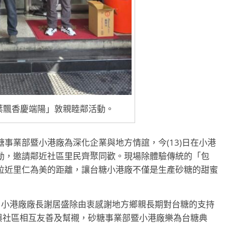
葉飄香慶端陽」敦親睦鄰活動。
事業部暨小港廠為深化企業與地方情誼，今(13)日在小港
動，邀請鄰近社區里民齊聚同歡。現場除體驗傳統的「包
拉近里仁為美的距離，讓台糖小港廠不僅是生產砂糖的甜蜜
，小港廠廠長謝居盛除由衷感謝地方鄉親長期對台糖的支持
與社區相互友善及幫襯，砂糖事業部暨小港廠樂為台糖典