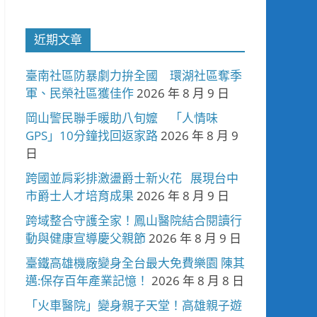
近期文章
臺南社區防暴劇力拚全國 環湖社區奪季
軍、民榮社區獲佳作
2026 年 8 月 9 日
岡山警民聯手暖助八旬嬤 「人情味
GPS」10分鐘找回返家路
2026 年 8 月 9
日
跨國並肩彩排激盪爵士新火花 展現台中
市爵士人才培育成果
2026 年 8 月 9 日
跨域整合守護全家！鳳山醫院結合閱讀行
動與健康宣導慶父親節
2026 年 8 月 9 日
臺鐵高雄機廠變身全台最大免費樂園 陳其
邁:保存百年產業記憶！
2026 年 8 月 8 日
「火車醫院」變身親子天堂！高雄親子遊