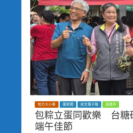
地方大小事
墨新聞
民生電子報
高雄市
包粽立蛋同歡樂 台糖
端午佳節