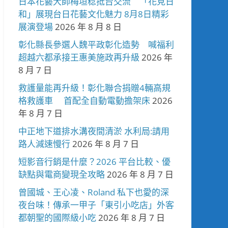
日本花藝大師梅垣稔抵台交流 「花見日
和」展現台日花藝文化魅力 8月8日精彩
展演登場
2026 年 8 月 8 日
彰化縣長參選人魏平政彰化造勢 喊福利
超越六都承接王惠美施政再升級
2026 年
8 月 7 日
救護量能再升級！彰化聯合捐贈4輛高規
格救護車 首配全自動電動擔架床
2026
年 8 月 7 日
中正地下道排水溝夜間清淤 水利局:請用
路人減速慢行
2026 年 8 月 7 日
短影音行銷是什麼？2026 平台比較、優
缺點與電商變現全攻略
2026 年 8 月 7 日
曾國城、王心凌、Roland 私下也愛的深
夜台味！傳承一甲子「東引小吃店」外客
都朝聖的國際級小吃
2026 年 8 月 7 日