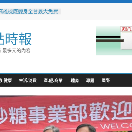
高雄機廠變身全台最大免費
 陳其邁:保存百年產業記
社區防暴劇力拚全國 環湖
點時報
奪季軍、民榮社區獲佳作
警民聯手暖助八旬嬤 「人
GPS」10分鐘找回返家路
 最多元的內容
並肩彩排激盪爵士新火花
台中市爵士人才培育成果
整合守護全家！鳳山醫院結
讀行動與健康宣導慶父親節
教.健康
生活.消費
產.經.商業
.體育
專題
國際