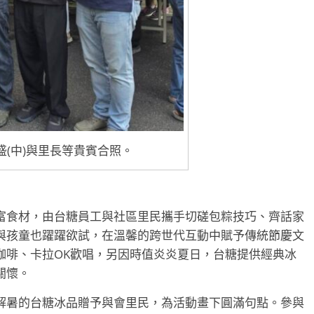
盛(中)與里長等貴賓合照。
富食材，由台糖員工與社區里民攜手切磋包粽技巧、齊話家
與孩童也躍躍欲試，在溫馨的跨世代互動中賦予傳統節慶文
咖啡、卡拉OK歡唱，另因時值炎炎夏日，台糖提供經典冰
關懷。
解暑的台糖冰品贈予與會里民，為活動畫下圓滿句點。參與