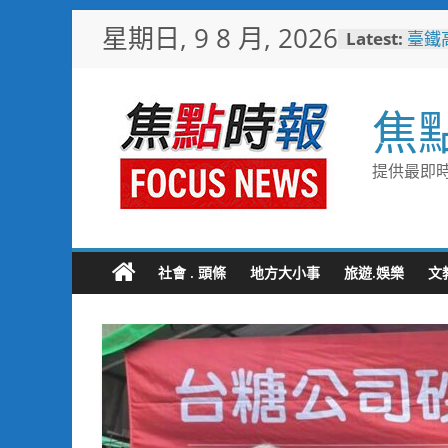
Skip
星期日, 9 8 月, 2026
Latest:
臺鐵
to
樂園
content
憶！
臺南
焦
社區
岡山
情味
提供最即時
跨國
展現
跨域
合閱
社會 . 頭條
地方大小事
旅遊.娛樂
文