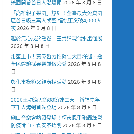
樂園開幕首日人潮爆棚
2026 年 8 月 8 日
「高雄親子樂園」爆紅！全臺最大免費園
區首日吸三萬人朝聖 輕軌更突破4,000人
次
2026 年 8 月 8 日
起於無心成於熱愛 王貴嬋現代水墨個展
2026 年 8 月 8 日
甜蜜上市！黃偉哲力推歸仁大目釋迦，邀
全民體驗採果樂兼做公益
2026 年 8 月 8
日
彰化市模範父親表揚活動
2026 年 8 月 8
日
2026王功漁火節88節連二天 祈福嘉年
華千人烤蚵首先登場
2026 年 8 月 8 日
廟口音樂會熱鬧登場！柯志恩重砲轟綠營
防疫冷血、食安不透明
2026 年 8 月 8 日