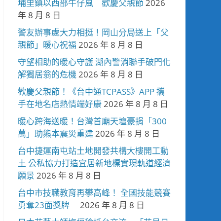
埔里鎮以西部牛仔風 歡慶父親節
2026
年 8 月 8 日
警友辦事處大力相挺！岡山分局送上「父
親節」暖心祝福
2026 年 8 月 8 日
守望相助的暖心守護 湖內警消聯手破門化
解獨居翁的危機
2026 年 8 月 8 日
歡慶父親節！《台中通TCPASS》APP 攜
手在地名店熱情端好康
2026 年 8 月 8 日
暖心跨海送暖！台灣首廟天壇豪捐「300
萬」助熊本震災重建
2026 年 8 月 8 日
台中捷運南屯站土地開發共構大樓開工動
土 公私協力打造宜居新地標實現軌道經濟
願景
2026 年 8 月 8 日
台中市技職教育再攀高峰！ 全國技能競賽
勇奪23面獎牌
2026 年 8 月 8 日