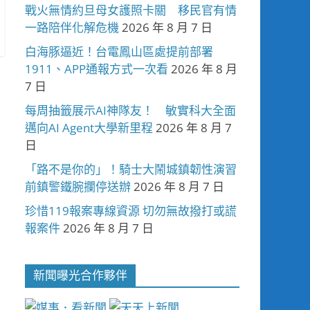
戰火無情約旦母女護照卡關 移民官有情
一路陪伴化解危機
2026 年 8 月 7 日
白海豚逼近！台電鳳山區處提前部署
1911、APP通報方式一次看
2026 年 8 月
7 日
每周抽籤展示AI神隊友！ 敏實科大全面
邁向AI Agent大學新里程
2026 年 8 月 7
日
「路不是你的」！騎士大鬧城鎮韌性演習
前鎮警鐵腕攔停送辦
2026 年 8 月 7 日
珍惜119報案專線資源 切勿無故撥打或謊
報案件
2026 年 8 月 7 日
新聞曝光合作夥伴