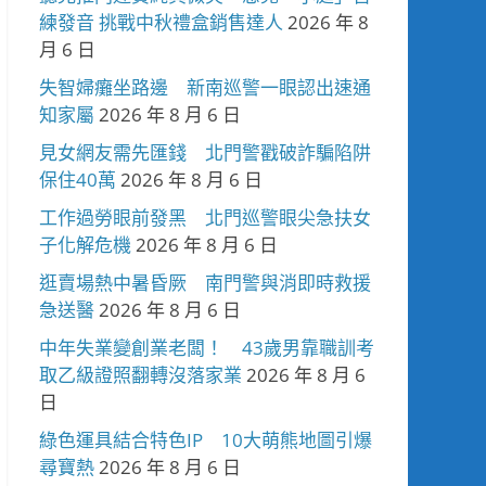
練發音 挑戰中秋禮盒銷售達人
2026 年 8
月 6 日
失智婦癱坐路邊 新南巡警一眼認出速通
知家屬
2026 年 8 月 6 日
見女網友需先匯錢 北門警戳破詐騙陷阱
保住40萬
2026 年 8 月 6 日
工作過勞眼前發黑 北門巡警眼尖急扶女
子化解危機
2026 年 8 月 6 日
逛賣場熱中暑昏厥 南門警與消即時救援
急送醫
2026 年 8 月 6 日
中年失業變創業老闆！ 43歲男靠職訓考
取乙級證照翻轉沒落家業
2026 年 8 月 6
日
綠色運具結合特色IP 10大萌熊地圖引爆
尋寶熱
2026 年 8 月 6 日