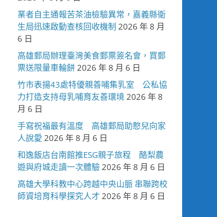
業者自主通報苦茶油檢驗異常，嘉義縣衛
生局迅速啟動查核回收機制
2026 年 8 月
6 日
高雄郵局辦理臺灣美食郵票簽名會，買郵
票送限量車輪餅
2026 年 8 月 6 日
竹市表揚43處特優親善哺集乳室 公私協
力打造支持母乳哺育友善環境
2026 年 8
月 6 日
手寫祝福最有溫度 高雄郵局助憨兒向家
人說愛
2026 年 8 月 6 日
和逸飯店台南館推ESG親子旅程 酪梨農
遊與府城走讀一次體驗
2026 年 8 月 6 日
高雄大學科教中心跨越中央山脈 串聯跨校
師資培育科學探究人才
2026 年 8 月 6 日