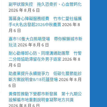
副甲狀腺失控 拖久恐骨折、心血管鈣化
2026 年 8 月 6 日
籌募身心障礙服務經費 竹市仁愛社福攜
手4大名店發起2026中秋義賣
2026 年 8
月 6 日
嘉市10隻大白熊萌登場 帶你解鎖城市新
玩法
2026 年 8 月 6 日
耐心勸導卸心防、同理溝通助團聚 竹警
二分局協助滯留在外男子返家
2026 年 8
月 6 日
助產業提升永續競爭力 低碳化暨節能診
斷方案說明會8/18花蓮登場
2026 年 8 月
6 日
黃偉哲推動下營都市新發展 第十九期公
設解編市地重劃說明會凝聚地方共識
2026 年 8 月 6 日