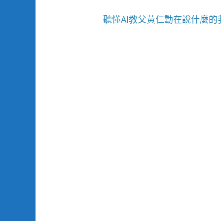
聽懂AI教父黃仁勳在說什麼