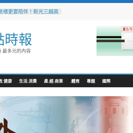
送禮更要陪伴！新光三越高
營店掌握父親節消費新趨勢
體驗成熱門首選
市代表隊在花蓮綻放青春與
點時報
 2026國際少年運動會勇奪
銀6銅
童玩節玩水後吃什麼？礁溪
 最多元的內容
涮」宜蘭獨家溫體牛、豬、
雞 父親節聚餐新選擇
收水手現身就栽了！前鎮警
伏收網 查扣手機揪出幕後
教.健康
生活.消費
產.經.商業
.體育
專題
國際
縣政府邀您「2026台東最
空」父親節帶爸爸追星去！