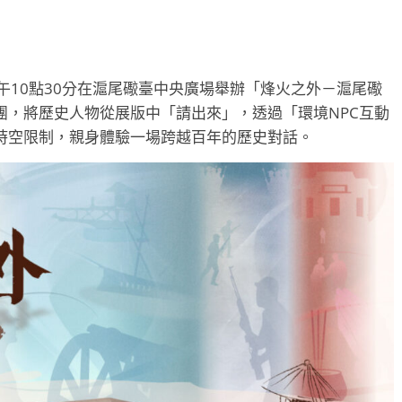
午10點30分在滬尾礮臺中央廣場舉辦「烽火之外－滬尾礮
團，將歷史人物從展版中「請出來」，透過「環境NPC互動
時空限制，親身體驗一場跨越百年的歷史對話。