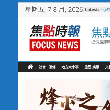
Skip
星期五, 7 8 月, 2026
Latest:
不只
to
雄左
content
家庭
台中
焦
夢想
8金6
宜蘭
提供最即時
「動
羊、
詐團
方埋
黑手
社會 . 頭條
地方大小事
旅遊.娛樂
文
臺東
美星