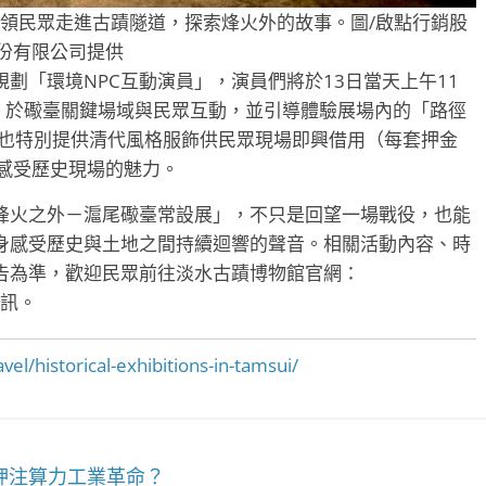
領民眾走進古蹟隧道，探索烽火外的故事。圖/啟點行銷股
份有限公司提供
劃「環境NPC互動演員」，演員們將於13日當天上午11
，於礮臺關鍵場域與民眾互動，並引導體驗展場內的「路徑
場也特別提供清代風格服飾供民眾現場即興借用（每套押金
感受歷史現場的魅力。
烽火之外－滬尾礮臺常設展」，不只是回望一場戰役，也能
身感受歷史與土地之間持續迴響的聲音。相關活動內容、時
告為準，歡迎民眾前往淡水古蹟博物館官網：
訊。
el/historical-exhibitions-in-tamsui/
押注算力工業革命？