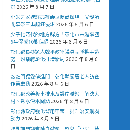
選
2026 年 8 月 7 日
小米之家進駐高雄義享時尚廣場 父親節
開幕祭三重超狂優惠
2026 年 8 月 6 日
少子化時代的地方解方！彰化市未婚聯誼
6年促成10對佳偶
2026 年 8 月 6 日
彰化縣長參選人魏平政率議員團隊攜手造
勢 盼翻轉彰化打造新局
2026 年 8 月 6
日
敲敲門讓愛傳進門 彰化縣獨居老人訪查
作業啟動
2026 年 8 月 6 日
彰化縣改善板本排水及護岸橋梁 解決大
村、秀水淹水問題
2026 年 8 月 6 日
彰化縣政府強化警用車輛 提升治安網機
動力
2026 年 8 月 6 日
聽見推門迎賓純真微笑 憨兒「小庭」苦