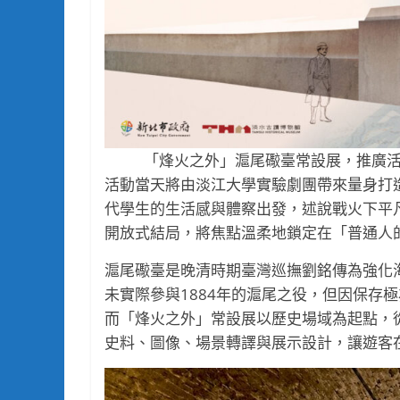
「烽火之外」滬尾礮臺常設展，推廣活
活動當天將由淡江大學實驗劇團帶來量身打
代學生的生活感與體察出發，述說戰火下平
開放式結局，將焦點溫柔地鎖定在「普通人
滬尾礮臺是晚清時期臺灣巡撫劉銘傳為強化
未實際參與1884年的滬尾之役，但因保存
而「烽火之外」常設展以歷史場域為起點，
史料、圖像、場景轉譯與展示設計，讓遊客