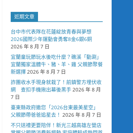
近期文章
台中市代表隊在花蓮綻放青春與夢想
2026國際少年運動會勇奪8金6銀6銅
2026 年 8 月 7 日
宜蘭童玩節玩水後吃什麼？礁溪「動涮」
宜蘭獨家溫體牛、豬、羊、雞 父親節聚餐
新選擇
2026 年 8 月 7 日
詐團收水手現身就栽了！前鎮警方埋伏收
網 查扣手機揪出幕後黑手
2026 年 8 月
7 日
臺東縣政府邀您「2026台東最美星空」
父親節帶爸爸追星去！
2026 年 8 月 7 日
不只送禮更要陪伴！新光三越高雄左營店
掌握父親節消費新趨勢 家庭體驗成熱門首