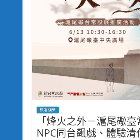
旅遊.娛樂
「烽火之外－滬尾礮臺常
NPC同台飆戲、體驗清