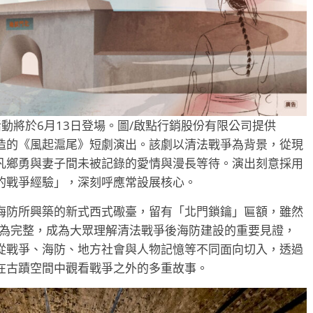
動將於6月13日登場。圖/啟點行銷股份有限公司提供
造的《風起滬尾》短劇演出。該劇以清法戰爭為背景，從現
凡鄉勇與妻子間未被記錄的愛情與漫長等待。演出刻意採用
的戰爭經驗」，深刻呼應常設展核心。
海防所興築的新式西式礮臺，留有「北門鎖鑰」匾額，雖然
極為完整，成為大眾理解清法戰爭後海防建設的重要見證，
從戰爭、海防、地方社會與人物記憶等不同面向切入，透過
在古蹟空間中觀看戰爭之外的多重故事。