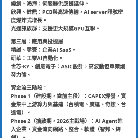
緯創、鴻海：伺服器供應鏈延伸。
欣興、健鼎：PCB與高速傳輸，AI server訊號密
度爆炸式增長。
光通訊族群：支援更大規模GPU互聯。
第三層：應用與投機層
精誠、零壹：企業AI SaaS。
研華：工業AI自動化。
世芯-KY、創意電子：ASIC設計，高波動但單案爆
發力強。
資金流三階段：
Phase 1（建設期，當前主段）：CAPEX爆發，資
金集中上游算力與基建（台積電、廣達、奇鋐、台
達電）。
Phase 2（擴散期，2026主戰場）：AI Agent進
入企業，資金流向網路、整合、軟體（智邦、緯
創）。