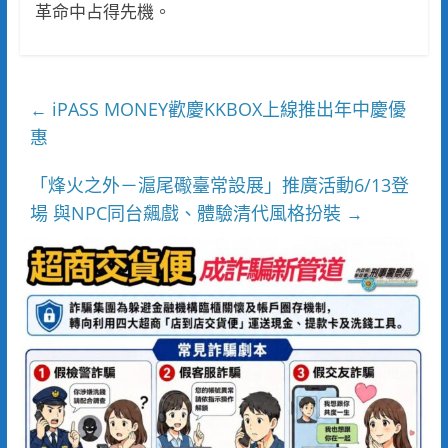
革命中占得先機。
iPASS MONEY歡慶KKBOX上線推出年中慶優
←
惠
「烽火之外－滬尾礮臺常設展」推廣活動6/13登
場 與NPC同台飆戲、體驗清代風格扮裝
→