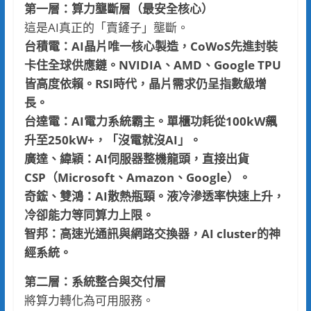
第一層：算力壟斷層（最安全核心）
這是AI真正的「賣鏟子」壟斷。
台積電：AI晶片唯一核心製造，CoWoS先進封裝
卡住全球供應鏈。NVIDIA、AMD、Google TPU
皆高度依賴。RSI時代，晶片需求仍呈指數級增
長。
台達電：AI電力系統霸主。單櫃功耗從100kW飆
升至250kW+，「沒電就沒AI」。
廣達、緯穎：AI伺服器整機龍頭，直接出貨
CSP（Microsoft、Amazon、Google）。
奇鋐、雙鴻：AI散熱瓶頸。液冷滲透率快速上升，
冷卻能力等同算力上限。
智邦：高速光通訊與網路交換器，AI cluster的神
經系統。
第二層：系統整合與交付層
將算力轉化為可用服務。