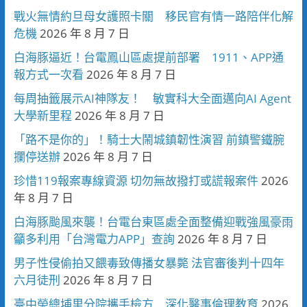
戰火無情約旦母女護照卡關 移民官有情一路陪伴化解
危機
2026 年 8 月 7 日
白海豚逼近！台電鳳山區處提前部署 1911、APP通
報方式一次看
2026 年 8 月 7 日
每周抽籤展示AI神隊友！ 敏實科大全面邁向AI Agent
大學新里程
2026 年 8 月 7 日
「路不是你的」！騎士大鬧城鎮韌性演習 前鎮警鐵腕
攔停送辦
2026 年 8 月 7 日
珍惜119報案專線資源 切勿無故撥打或謊報案件
2026
年 8 月 7 日
白海豚颱風來襲！台電台東區處全面整備迎戰強風豪雨
籲多利用「台灣電力APP」查詢
2026 年 8 月 7 日
男子性侵偷拍又餵毒致傳播女暴斃 法官審後判十四年
六月徒刑
2026 年 8 月 7 日
臺中榮總埔里分院攜手檢方 深化醫事倫理教育
2026