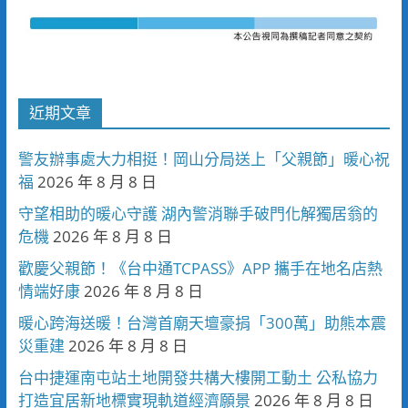
近期文章
警友辦事處大力相挺！岡山分局送上「父親節」暖心祝
福
2026 年 8 月 8 日
守望相助的暖心守護 湖內警消聯手破門化解獨居翁的
危機
2026 年 8 月 8 日
歡慶父親節！《台中通TCPASS》APP 攜手在地名店熱
情端好康
2026 年 8 月 8 日
暖心跨海送暖！台灣首廟天壇豪捐「300萬」助熊本震
災重建
2026 年 8 月 8 日
台中捷運南屯站土地開發共構大樓開工動土 公私協力
打造宜居新地標實現軌道經濟願景
2026 年 8 月 8 日