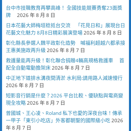
台中市技職教育再攀高峰！ 全國技能競賽勇奪23面獎
牌
2026 年 8 月 8 日
日本花藝大師梅垣稔抵台交流 「花見日和」展現台日
花藝文化魅力 8月8日精彩展演登場
2026 年 8 月 8 日
彰化縣長參選人魏平政彰化造勢 喊福利超越六都承接
王惠美施政再升級
2026 年 8 月 7 日
救護量能再升級！彰化聯合捐贈4輛高規格救護車 首
配全自動電動擔架床
2026 年 8 月 7 日
中正地下道排水溝夜間清淤 水利局:請用路人減速慢行
2026 年 8 月 7 日
短影音行銷是什麼？2026 平台比較、優缺點與電商變
現全攻略
2026 年 8 月 7 日
曾國城、王心凌、Roland 私下也愛的深夜台味！傳承
一甲子「東引小吃店」外客都朝聖的國際級小吃
2026
年 8 月 7 日