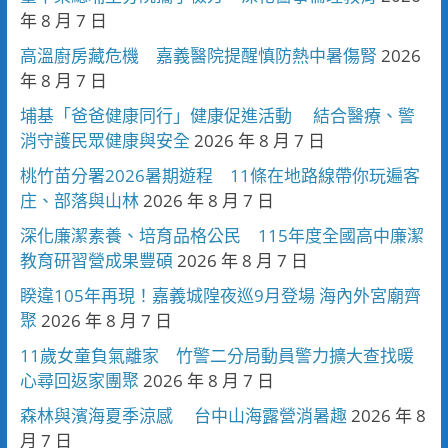
年 8 月 7 日
高溫廚房藏危機 嘉義醫院提醒慎防熱中暑傷腎
2026
年 8 月 7 日
埔基「爸爸健康同行」健康促進活動 結合醫療、警
消守護民眾健康與安全
2026 年 8 月 7 日
桃竹苗分署2026暑期遊程 11條在地路線帶你玩遍客
庄、部落與山林
2026 年 8 月 7 日
深化廉潔素養、培育品格公民 115年度全國高中廉潔
教育研習營成果豐碩
2026 年 8 月 7 日
睽違105年再現！嘉義城隍夜巡9月登場 海內外宮廟齊
聚
2026 年 8 月 7 日
11歲女童負氣離家 竹警二分局動員警力擴大查找暖
心尋回返家團聚
2026 年 8 月 7 日
森林與濱海夏季涼感 台中山海露營消暑趣
2026 年 8
月 7 日