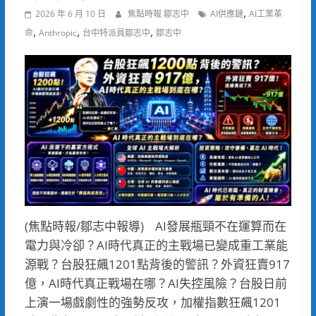
,
2026 年 6 月 10 日
焦點時報 鄒志中
AI供應鏈
AI工業革
,
,
,
命
Anthropic
台中特派員鄒志中
鄒志中
(焦點時報/鄒志中報導) AI發展瓶頸不在運算而在
電力與冷卻？AI時代真正的主戰場已變成重工業能
源戰？台股狂飆1201點背後的警訊？外資狂賣917
億，AI時代真正戰場在哪？AI失控風險？台股日前
上演一場戲劇性的強勢反攻，加權指數狂飆1201