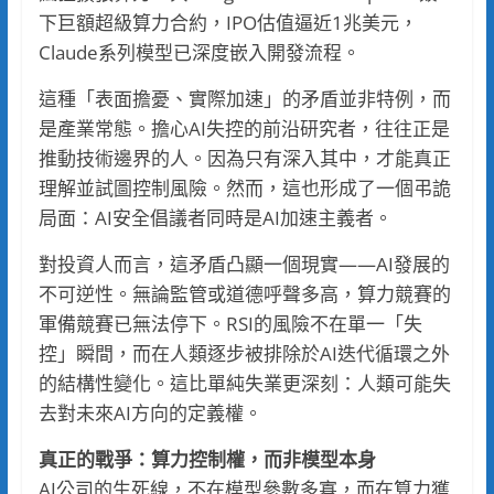
下巨額超級算力合約，IPO估值逼近1兆美元，
Claude系列模型已深度嵌入開發流程。
這種「表面擔憂、實際加速」的矛盾並非特例，而
是產業常態。擔心AI失控的前沿研究者，往往正是
推動技術邊界的人。因為只有深入其中，才能真正
理解並試圖控制風險。然而，這也形成了一個弔詭
局面：AI安全倡議者同時是AI加速主義者。
對投資人而言，這矛盾凸顯一個現實——AI發展的
不可逆性。無論監管或道德呼聲多高，算力競賽的
軍備競賽已無法停下。RSI的風險不在單一「失
控」瞬間，而在人類逐步被排除於AI迭代循環之外
的結構性變化。這比單純失業更深刻：人類可能失
去對未來AI方向的定義權。
真正的戰爭：算力控制權，而非模型本身
AI公司的生死線，不在模型參數多寡，而在算力獲