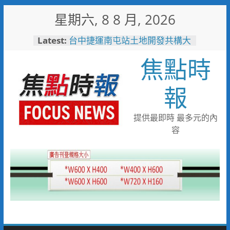
Skip
星期六, 8 8 月, 2026
to
content
Latest:
台中捷運南屯站土地開發共構大
樓開工動土 公私協力打造宜居
焦點時
新地標實現軌道經濟願景
警友辦事處大力相挺！岡山分局
送上「父親節」暖心祝福
報
守望相助的暖心守護 湖內警消
聯手破門化解獨居翁的危機
歡慶父親節！《台中通
提供最即時 最多元的內
TCPASS》APP 攜手在地名店熱
容
情端好康
暖心跨海送暖！台灣首廟天壇豪
捐「300萬」助熊本震災重建