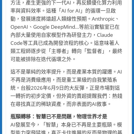
方法，產生更強的下一代AI，再反饋優化算力利用
率與資料效率。這種「AI for AI」的循環一旦啟
動，發展速度將遠超人類線性預期。Anthropic、
OpenAI、Google DeepMind…等前沿實驗室已在
內部大量使用自家模型作為研發主力，Claude
Code等工具已成為開發流程的核心。這意味著人
類工程師逐步從「主導者」轉向「監督者」，最終
可能被排除在迭代循環之外。
這不是單純的效率提升，而是產業本質的躍遷。AI
不再是消費級應用，而是重工業級的自我繁殖系
統。台股2026年6月9日的大反彈，正是市場對這
一轉折的初步定價，但外資的賣超提醒我們：熱錢
在尋找真正的稀缺資產，而非表面的AI敘事。
瓶頸轉移：智慧已不是問題，物理世界才是
AI發展至今，「智慧」本身已不再是主要瓶頸。模
型能力突飛猛進，真正卡住進展的反而是物理的基