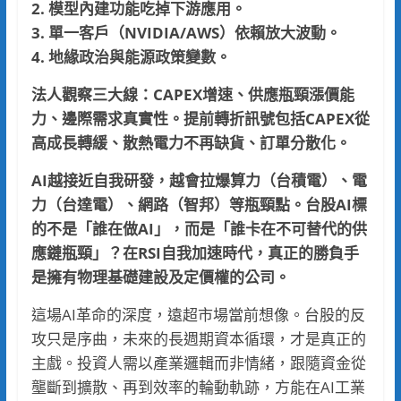
2. 模型內建功能吃掉下游應用。
3. 單一客戶（NVIDIA/AWS）依賴放大波動。
4. 地緣政治與能源政策變數。
法人觀察三大線：CAPEX增速、供應瓶頸漲價能
力、邊際需求真實性。提前轉折訊號包括CAPEX從
高成長轉緩、散熱電力不再缺貨、訂單分散化。
AI越接近自我研發，越會拉爆算力（台積電）、電
力（台達電）、網路（智邦）等瓶頸點。台股AI標
的不是「誰在做AI」，而是「誰卡在不可替代的供
應鏈瓶頸」？在RSI自我加速時代，真正的勝負手
是擁有物理基礎建設及定價權的公司。
這場AI革命的深度，遠超市場當前想像。台股的反
攻只是序曲，未來的長週期資本循環，才是真正的
主戲。投資人需以產業邏輯而非情緒，跟隨資金從
壟斷到擴散、再到效率的輪動軌跡，方能在AI工業