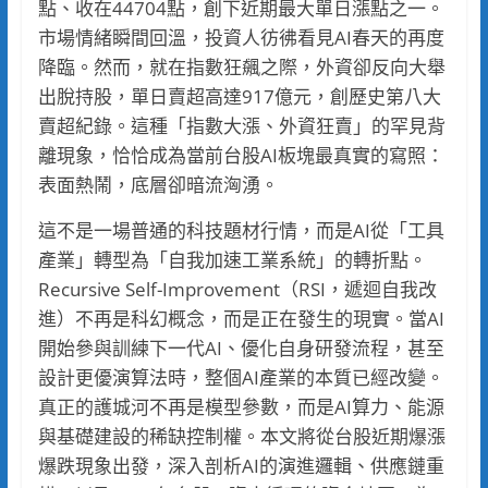
點、收在44704點，創下近期最大單日漲點之一。
市場情緒瞬間回溫，投資人彷彿看見AI春天的再度
降臨。然而，就在指數狂飆之際，外資卻反向大舉
出脫持股，單日賣超高達917億元，創歷史第八大
賣超紀錄。這種「指數大漲、外資狂賣」的罕見背
離現象，恰恰成為當前台股AI板塊最真實的寫照：
表面熱鬧，底層卻暗流洶湧。
這不是一場普通的科技題材行情，而是AI從「工具
產業」轉型為「自我加速工業系統」的轉折點。
Recursive Self-Improvement（RSI，遞迴自我改
進）不再是科幻概念，而是正在發生的現實。當AI
開始參與訓練下一代AI、優化自身研發流程，甚至
設計更優演算法時，整個AI產業的本質已經改變。
真正的護城河不再是模型參數，而是AI算力、能源
與基礎建設的稀缺控制權。本文將從台股近期爆漲
爆跌現象出發，深入剖析AI的演進邏輯、供應鏈重