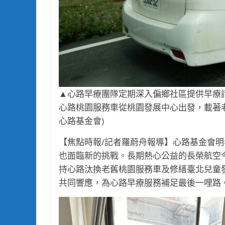
▲心路早療團隊定期深入偏鄉社區提供早療
心路桃園服務車從桃園發展中心出發，載著
心路基金會)
【焦點時報/記者羅蔚舟報導】心路基金會明
也面臨新的挑戰。長期熱心公益的長榮航空今
持心路汰換老舊桃園服務車及修繕臺北兒童
共同響應，為心路早療服務補足最後一哩路