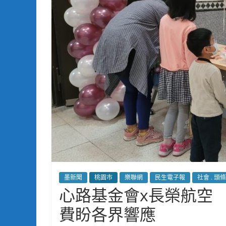
墨新聞
桃園市
樂聯網
民生電子報
社會 . 頭條
心路基金會x長榮航空
費盼各界響應