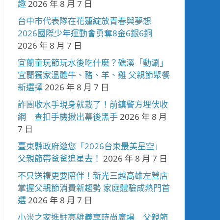
趣
2026 年 8 月 7 日
台中市代表隊在花蓮綻放青春與夢想
2026國際少年運動會勇奪8金6銀6銅
2026 年 8 月 7 日
宜蘭童玩節玩水後吃什麼？礁溪「動涮」
宜蘭獨家溫體牛、豬、羊、雞 父親節聚餐
新選擇
2026 年 8 月 7 日
詐團收水手現身就栽了！前鎮警方埋伏收
網 查扣手機揪出幕後黑手
2026 年 8 月
7 日
臺東縣政府邀您「2026台東最美星空」
父親節帶爸爸追星去！
2026 年 8 月 7 日
不只送禮更要陪伴！新光三越高雄左營店
掌握父親節消費新趨勢 家庭體驗成熱門首
選
2026 年 8 月 7 日
小米之家進駐高雄義享時尚廣場 父親節