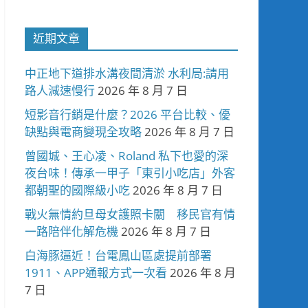
近期文章
中正地下道排水溝夜間清淤 水利局:請用
路人減速慢行
2026 年 8 月 7 日
短影音行銷是什麼？2026 平台比較、優
缺點與電商變現全攻略
2026 年 8 月 7 日
曾國城、王心凌、Roland 私下也愛的深
夜台味！傳承一甲子「東引小吃店」外客
都朝聖的國際級小吃
2026 年 8 月 7 日
戰火無情約旦母女護照卡關 移民官有情
一路陪伴化解危機
2026 年 8 月 7 日
白海豚逼近！台電鳳山區處提前部署
1911、APP通報方式一次看
2026 年 8 月
7 日