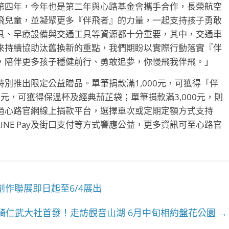
第四年，今年也是第二年與心路基金會攜手合作，長榮航空
飛兒童，並凝聚更多『伴飛者』的力量，一起支持孩子勇敢
具、早療設備與交通工具等資源都十分重要，其中，交通車
來持續協助汰舊換新的重點，我們期盼以實際行動落實『伴
，陪伴更多孩子穩健前行、勇敢追夢，你慢飛我伴飛。」
別推出限定公益贈品。單筆捐款滿1,000元，可獲得「伴
00元，可獲得保溫杯及經典茄芷袋；單筆捐款滿3,000元，則
過心路官網線上捐款平台，選擇單次或定期定額方式支持
NE Pay及街口支付等方式響應公益，更多資訊可至心路官
作聯展即日起至6/4展出
騎仁武大社首發！走訪觀音山湖 6月中旬相約盤花公園
→