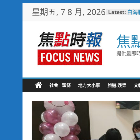
Skip
星期五, 7 8 月, 2026
Latest:
白海
to
部署
content
次看
中正
焦
利局
短影
比較
提供最即時
曾國城
也愛
「東
際級
戰火
社會 . 頭條
地方大小事
旅遊.娛樂
文
民官