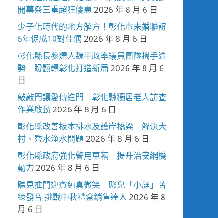
開幕祭三重超狂優惠
2026 年 8 月 6 日
少子化時代的地方解方！彰化市未婚聯誼
6年促成10對佳偶
2026 年 8 月 6 日
彰化縣長參選人魏平政率議員團隊攜手造
勢 盼翻轉彰化打造新局
2026 年 8 月 6
日
敲敲門讓愛傳進門 彰化縣獨居老人訪查
作業啟動
2026 年 8 月 6 日
彰化縣改善板本排水及護岸橋梁 解決大
村、秀水淹水問題
2026 年 8 月 6 日
彰化縣政府強化警用車輛 提升治安網機
動力
2026 年 8 月 6 日
聽見推門迎賓純真微笑 憨兒「小庭」苦
練發音 挑戰中秋禮盒銷售達人
2026 年 8
月 6 日