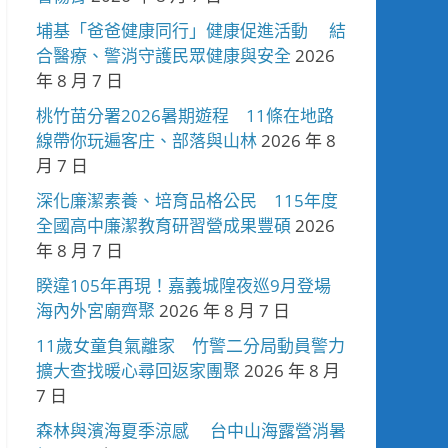
埔基「爸爸健康同行」健康促進活動 結
合醫療、警消守護民眾健康與安全
2026
年 8 月 7 日
桃竹苗分署2026暑期遊程 11條在地路
線帶你玩遍客庄、部落與山林
2026 年 8
月 7 日
深化廉潔素養、培育品格公民 115年度
全國高中廉潔教育研習營成果豐碩
2026
年 8 月 7 日
睽違105年再現！嘉義城隍夜巡9月登場
海內外宮廟齊聚
2026 年 8 月 7 日
11歲女童負氣離家 竹警二分局動員警力
擴大查找暖心尋回返家團聚
2026 年 8 月
7 日
森林與濱海夏季涼感 台中山海露營消暑