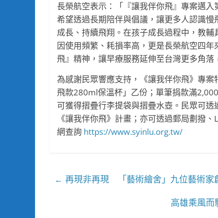
長榮航空表示：「『讓我伴你飛』專案邁入
希望透過長期陪伴與倡議，讓更多人認識慢
成長、持續飛翔。在孩子成長過程中，教輔
因使用頻繁、耗損率高，更是長榮航空四年
飛』精神，讓早療服務延伸至台灣更多角落
為感謝民眾響應支持，《讓我伴你飛》專案特
飛款280ml保溫杯」乙份；單筆捐款滿2,0
可獲得摺疊行李提袋與摺疊水壺。民眾可透
《讓我伴你飛》計畫；亦可透過郵局劃撥、LI
網查詢
https://www.syinlu.org.tw/
再現非再現 「藝術繪舍」九位藝術家創
←
高雄乘風而