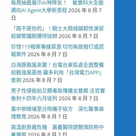
每周抽籤展示AI神隊友！ 敏實科大全面
邁向AI Agent大學新里程
2026 年 8 月 7
日
「路不是你的」！騎士大鬧城鎮韌性演習
前鎮警鐵腕攔停送辦
2026 年 8 月 7 日
珍惜119報案專線資源 切勿無故撥打或謊
報案件
2026 年 8 月 7 日
白海豚颱風來襲！台電台東區處全面整備
迎戰強風豪雨 籲多利用「台灣電力APP」
查詢
2026 年 8 月 7 日
男子性侵偷拍又餵毒致傳播女暴斃 法官審
後判十四年六月徒刑
2026 年 8 月 7 日
臺中榮總埔里分院攜手檢方 深化醫事倫
理教育
2026 年 8 月 7 日
高溫廚房藏危機 嘉義醫院提醒慎防熱中
暑傷腎
2026 年 8 月 7 日