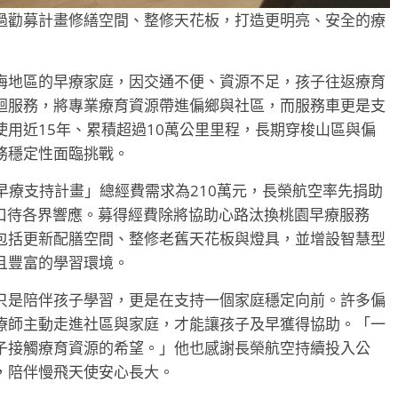
過勸募計畫修繕空間、整修天花板，打造更明亮、安全的療
梅地區的早療家庭，因交通不便、資源不足，孩子往返療育
迴服務，將專業療育資源帶進偏鄉與社區，而服務車更是支
用近15年、累積超過10萬公里里程，長期穿梭山區與偏
務穩定性面臨挑戰。
童早療支持計畫」總經費需求為210萬元，長榮航空率先捐助
缺口待各界響應。募得經費除將協助心路汰換桃園早療服務
包括更新配膳空間、整修老舊天花板與燈具，並增設智慧型
且豐富的學習環境。
只是陪伴孩子學習，更是在支持一個家庭穩定向前。許多偏
療師主動走進社區與家庭，才能讓孩子及早獲得協助。「一
子接觸療育資源的希望。」他也感謝長榮航空持續投入公
，陪伴慢飛天使安心長大。