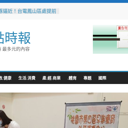
豚逼近！台電鳳山區處提前
 1911、APP通報方式一
地下道排水溝夜間清淤 水
點時報
:請用路人減速慢行
音行銷是什麼？2026 平台
、優缺點與電商變現全攻略
 最多元的內容
、王心凌、Roland 私下
的深夜台味！傳承一甲子
引小吃店」外客都朝聖的國
小吃
無情約旦母女護照卡關 移
教.健康
生活.消費
產.經.商業
.體育
專題
國際
有情一路陪伴化解危機