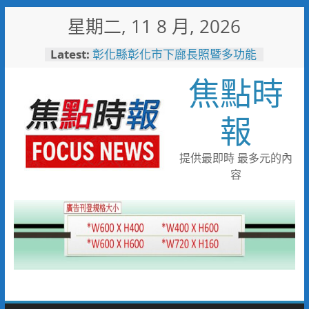
Skip
星期二, 11 8 月, 2026
to
content
Latest:
彰化縣彰化市下廍長照暨多功能
社福大樓新建工程動土
焦點時
熊本災區暖起來！高雄、北九州
再出手 132箱物資接力變「熱
食援助」餐車開進避難區
報
彰化縣2026城鎮韌性(防空)演習
圓滿完成
高雄不只拚半導體！產業轉型大
提供最即時 最多元的內
翻身 營利事業銷售額大增1.36
容
兆
投入2.7億元新增地下停車場
和美糖友里衛福大樓旁興建動土