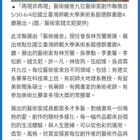
▲「再現非再現」藝術繪舍九位藝術家創作聯展自
5/30-6/4在國立臺灣師範大學美術系館德群畫廊A
廳展出。(圖／藝術家錢文屘提供)
此次聯展由「藝術繪舍」現任會長林芳蘭策展，展
出地點在國立臺灣師範大學美術系館德群畫廊A
廳，展出的藝術家有林芳蘭，吳學勳，李素馨，李
松齡，錢文屘，許ㄧ凡，林玫筠，伍紹煒，吳貞霖
共九位。每位藝術家來自不同領域，包括：有德文
系畢業在科技業上班、有前師大地理系教授、有留
美新聞系碩士、有藥師、有開畫室的美術老師、有
参加美術比賽拿多項大獎的常勝軍。
展出的藝術家成員都是多才多藝，對繪畫有一份熾
熱的愛，創作的題材多樣化，每一幅作品都來自個
別的生活體驗，與人生歷練，可以從色彩的運用，
造型，風格，欣賞並探索每位創作者的藝術作品與