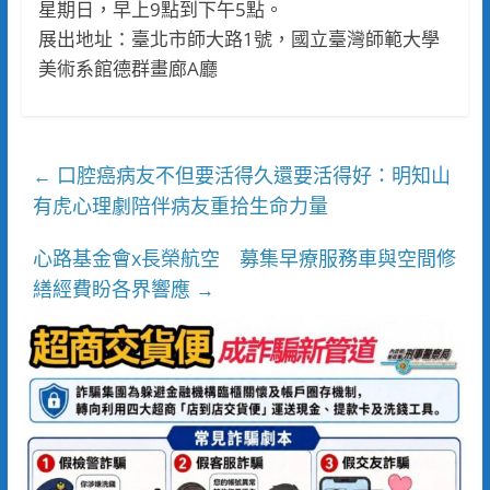
星期日，早上9點到下午5點。
展出地址：臺北市師大路1號，國立臺灣師範大學
美術系館德群畫廊A廳
口腔癌病友不但要活得久還要活得好：明知山
←
有虎心理劇陪伴病友重拾生命力量
心路基金會x長榮航空 募集早療服務車與空間修
繕經費盼各界響應
→