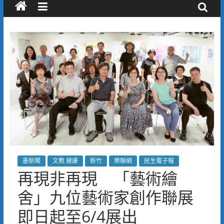
墨新聞
文教.健康
新竹
樂聯網
民生電子報
再現非再現 「藝術繪
舍」九位藝術家創作聯展
即日起至6/4展出