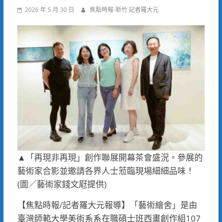
2026 年 5 月 30 日
焦點時報-新竹 記者羅大元
▲「再現非再現」創作聯展開幕茶會盛況。參展的
藝術家合影並邀請各界人士蒞臨現場細細品味！
(圖／藝術家錢文屘提供)
【焦點時報/記者羅大元報導】「藝術繪舍」是由
臺灣師範大學美術系系在職碩士班西畫創作組107