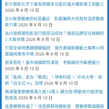
彰化縣彰化市下廍長照暨多功能社福大樓新建工程動土
2026 年 8 月 10 日
從AI智慧醫療到社區義診 彰基攜興大培育有溫度醫療
新力軍
2026 年 8 月 10 日
為什麼經營短影音行銷卻沒成效？揭密品牌定位模糊的
3 大致命傷
2026 年 8 月 10 日
打造全球供應鏈關鍵樞紐 億光泰國新廠動土瞄準AI伺
服器與車用市場
2026 年 8 月 10 日
居安思危！嘉市城鎮韌性演習 考驗通訊中斷應變力
2026 年 8 月 10 日
從「能用」走向「敢用」！坤侑科技 ╳ 中央大學，深
耕「自主式 AI」治理
2026 年 8 月 10 日
旗津風箏節連假湧入逾18萬人 觀光局:帶動地方經濟強
勢成長
2026 年 8 月 10 日
佳里鄉親有福了！佳里興郵局搬新家 開幕辦郵儲壽險