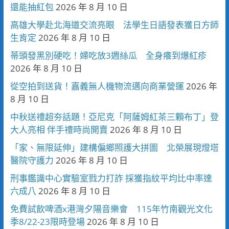
還能抽紅包
2026 年 8 月 10 日
高雄大學赴北海道交流亮眼 法學生日語發表獲日方師
生肯定
2026 年 8 月 10 日
蒂頭發黑別硬吃！婦吃放3週絲瓜 全身癢到爆紅疹
2026 年 8 月 10 日
從空拍到送貨！嘉義無人機物流邁向商業營運
2026 年
8 月 10 日
中秋送禮超夯話題！亞尼克「阿薩姆紅茶三顆布丁」登
大人亮相 伴手禮時尚開賣
2026 年 8 月 10 日
「家、無限延伸」建構偏鄉照護大拼圖 北榮展現燈塔
醫院守護力
2026 年 8 月 10 日
刑事鑑識中心實驗室戮力打詐 採獲指紋平均比中率達
六成八
2026 年 8 月 10 日
免費試飲啤酒x港灣夕陽音樂會 115年竹南觀光文化
季8/22-23限時登場
2026 年 8 月 10 日