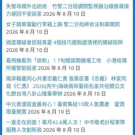
失智母親外出迷途 竹警二分局調閱監視器沿線搜尋接
力尋回平安返家
2026 年 8 月 10 日
女子騎乘電動行李箱上路 警二分局將依法制單開罰
2026 年 8 月 10 日
過度猜疑會扼殺真愛 4個技巧擺脫感情裡的猜疑陷阱
2026 年 8 月 10 日
看飛機看到「迷航」！7旬嬤誤闖機場工地 小港桂陽
所暖警助返家
2026 年 8 月 10 日
兩岸翰墨同心共書忠義仁勇 張惠臣書《忠義》 林家同
寫《仁勇》 2026(丙午)海峽兩岸藝術名家共祝關公文
化節台灣八卦山隆重舉辦
2026 年 8 月 10 日
中元普渡這盒最有心！臺南集結10款人氣農產 愛買
限量開賣
2026 年 8 月 10 日
一直走在前面！單月42.8萬人次！ 中市敬老計程車隊
服務人次創新高
2026 年 8 月 10 日