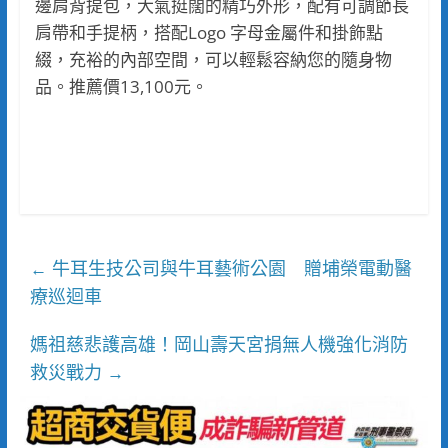
邊肩背提包，大氣挺闊的精巧外形，配有可調節長
肩帶和手提柄，搭配Logo 字母金屬件和掛飾點
綴，充裕的內部空間，可以輕鬆容納您的隨身物
品。推薦價13,100元。
牛耳生技公司與牛耳藝術公園 贈埔榮電動醫
←
療巡迴車
媽祖慈悲護高雄！岡山壽天宮捐無人機強化消防
救災戰力
→