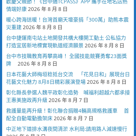
歡慶父親節！《台中通TCPASS》APP 攜手在地名店熱
情端好康
2026 年 8 月 8 日
暖心跨海送暖！台灣首廟天壇豪捐「300萬」助熊本震
災重建
2026 年 8 月 8 日
台中捷運南屯站土地開發共構大樓開工動土 公私協力
打造宜居新地標實現軌道經濟願景
2026 年 8 月 8 日
台中市技職教育再攀高峰！ 全國技能競賽勇奪23面獎
牌
2026 年 8 月 8 日
日本花藝大師梅垣稔抵台交流 「花見日和」展現台日
花藝文化魅力 8月8日精彩展演登場
2026 年 8 月 8 日
彰化縣長參選人魏平政彰化造勢 喊福利超越六都承接
王惠美施政再升級
2026 年 8 月 7 日
救護量能再升級！彰化聯合捐贈4輛高規格救護車 首
配全自動電動擔架床
2026 年 8 月 7 日
中正地下道排水溝夜間清淤 水利局:請用路人減速慢行