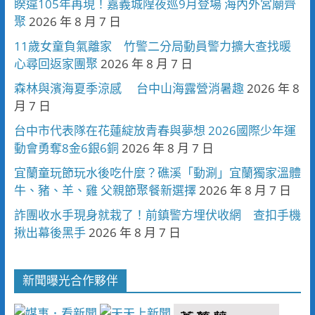
睽違105年再現！嘉義城隍夜巡9月登場 海內外宮廟齊
聚
2026 年 8 月 7 日
11歲女童負氣離家 竹警二分局動員警力擴大查找暖
心尋回返家團聚
2026 年 8 月 7 日
森林與濱海夏季涼感 台中山海露營消暑趣
2026 年 8
月 7 日
台中市代表隊在花蓮綻放青春與夢想 2026國際少年運
動會勇奪8金6銀6銅
2026 年 8 月 7 日
宜蘭童玩節玩水後吃什麼？礁溪「動涮」宜蘭獨家溫體
牛、豬、羊、雞 父親節聚餐新選擇
2026 年 8 月 7 日
詐團收水手現身就栽了！前鎮警方埋伏收網 查扣手機
揪出幕後黑手
2026 年 8 月 7 日
新聞曝光合作夥伴