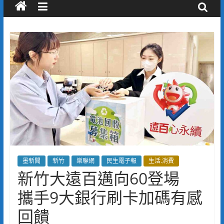
墨新聞
新竹
樂聯網
民生電子報
生活.消費
新竹大遠百邁向60登場
攜手9大銀行刷卡加碼有感
回饋