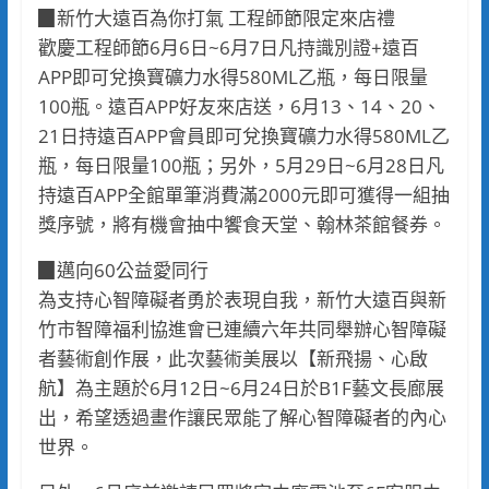
▉新竹大遠百為你打氣 工程師節限定來店禮
歡慶工程師節6月6日~6月7日凡持識別證+遠百
APP即可兌換寶礦力水得580ML乙瓶，每日限量
100瓶。遠百APP好友來店送，6月13、14、20、
21日持遠百APP會員即可兌換寶礦力水得580ML乙
瓶，每日限量100瓶；另外，5月29日~6月28日凡
持遠百APP全館單筆消費滿2000元即可獲得一組抽
獎序號，將有機會抽中饗食天堂、翰林茶館餐券。
▉邁向60公益愛同行
為支持心智障礙者勇於表現自我，新竹大遠百與新
竹市智障福利協進會已連續六年共同舉辦心智障礙
者藝術創作展，此次藝術美展以【新飛揚、心啟
航】為主題於6月12日~6月24日於B1F藝文長廊展
出，希望透過畫作讓民眾能了解心智障礙者的內心
世界。