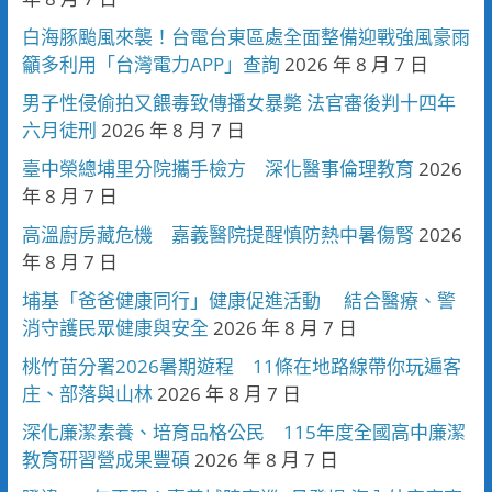
白海豚颱風來襲！台電台東區處全面整備迎戰強風豪雨
籲多利用「台灣電力APP」查詢
2026 年 8 月 7 日
男子性侵偷拍又餵毒致傳播女暴斃 法官審後判十四年
六月徒刑
2026 年 8 月 7 日
臺中榮總埔里分院攜手檢方 深化醫事倫理教育
2026
年 8 月 7 日
高溫廚房藏危機 嘉義醫院提醒慎防熱中暑傷腎
2026
年 8 月 7 日
埔基「爸爸健康同行」健康促進活動 結合醫療、警
消守護民眾健康與安全
2026 年 8 月 7 日
桃竹苗分署2026暑期遊程 11條在地路線帶你玩遍客
庄、部落與山林
2026 年 8 月 7 日
深化廉潔素養、培育品格公民 115年度全國高中廉潔
教育研習營成果豐碩
2026 年 8 月 7 日