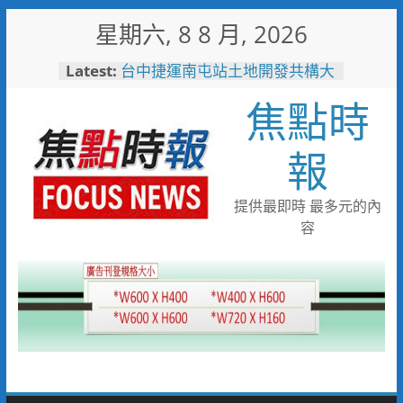
Skip
星期六, 8 8 月, 2026
to
content
Latest:
台中捷運南屯站土地開發共構大
樓開工動土 公私協力打造宜居
焦點時
新地標實現軌道經濟願景
警友辦事處大力相挺！岡山分局
送上「父親節」暖心祝福
報
守望相助的暖心守護 湖內警消
聯手破門化解獨居翁的危機
歡慶父親節！《台中通
提供最即時 最多元的內
TCPASS》APP 攜手在地名店熱
容
情端好康
暖心跨海送暖！台灣首廟天壇豪
捐「300萬」助熊本震災重建