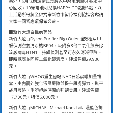
另外，6月底前邀請民眾將家中廢電池至6F客服中
心回收，10顆電池可兌換HAPPY GO點數5點，以
上活動所得將全數捐贈新竹市智障福利協進會邀請
大家一同響應環保做公益。
▉新竹大遠百推薦商品
新竹大遠百Dyson Purifier Big+Quiet 強效極淨甲
醛偵測空氣清淨機BP04，吸附多3倍二氧化氮去除
流感病毒H1N1，持續偵測甚至可永久消滅甲醛。
即時感應並回報二氧化碳濃度。建議售價29,900
元。
新竹大遠百WHOO重生秘帖 NAD日暮晨曦加量禮
盒，由內而外強化深層屏障並提升肌膚彈力，撫平
歲月痕跡，重塑超越時間的強韌美肌。建議售價
17,706元，特價6,000元。
新竹大遠百MICHAEL Michael Kors Laila 淺藍色飾