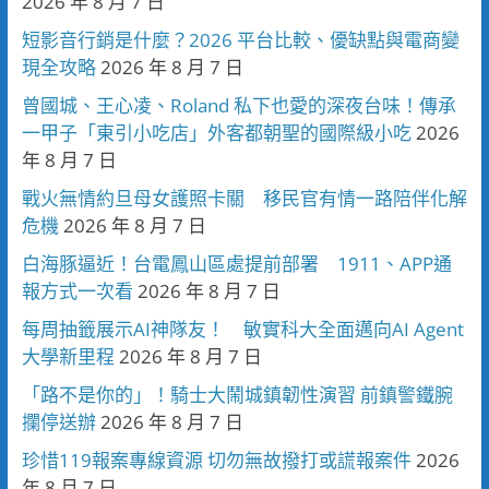
2026 年 8 月 7 日
短影音行銷是什麼？2026 平台比較、優缺點與電商變
現全攻略
2026 年 8 月 7 日
曾國城、王心凌、Roland 私下也愛的深夜台味！傳承
一甲子「東引小吃店」外客都朝聖的國際級小吃
2026
年 8 月 7 日
戰火無情約旦母女護照卡關 移民官有情一路陪伴化解
危機
2026 年 8 月 7 日
白海豚逼近！台電鳳山區處提前部署 1911、APP通
報方式一次看
2026 年 8 月 7 日
每周抽籤展示AI神隊友！ 敏實科大全面邁向AI Agent
大學新里程
2026 年 8 月 7 日
「路不是你的」！騎士大鬧城鎮韌性演習 前鎮警鐵腕
攔停送辦
2026 年 8 月 7 日
珍惜119報案專線資源 切勿無故撥打或謊報案件
2026
年 8 月 7 日