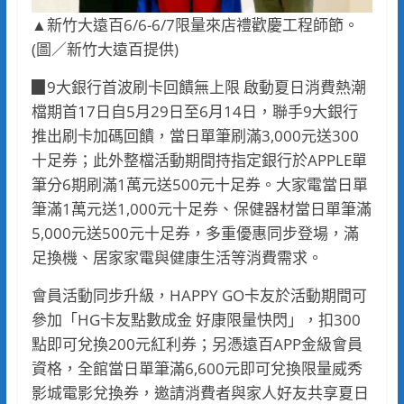
▲新竹大遠百6/6-6/7限量來店禮歡慶工程師節。
(圖／新竹大遠百提供)
▉9大銀行首波刷卡回饋無上限 啟動夏日消費熱潮
檔期首17日自5月29日至6月14日，聯手9大銀行
推出刷卡加碼回饋，當日單筆刷滿3,000元送300
十足券；此外整檔活動期間持指定銀行於APPLE單
筆分6期刷滿1萬元送500元十足券。大家電當日單
筆滿1萬元送1,000元十足券、保健器材當日單筆滿
5,000元送500元十足券，多重優惠同步登場，滿
足換機、居家家電與健康生活等消費需求。
會員活動同步升級，HAPPY GO卡友於活動期間可
參加「HG卡友點數成金 好康限量快閃」，扣300
點即可兌換200元紅利券；另憑遠百APP金級會員
資格，全館當日單筆滿6,600元即可兌換限量威秀
影城電影兌換券，邀請消費者與家人好友共享夏日