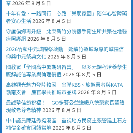
業
2026 年 8 月 5 日
十年有愛、一路同行 心路「樂朋家園」陪伴心智障礙
者安心生活
2026 年 8 月 5 日
守護偏鄉再升級 北榮新竹分院攜手衛生所共築在地醫
療照護網
2026 年 8 月 5 日
2026竹塹中元城隍祭啟動 延續竹塹城深厚的城隍信
仰與中元祭典文化
2026 年 8 月 5 日
國教署「全國高中暑期研習營」 以多元課程培養學生
瞭解誠信專業與倫理價值
2026 年 8 月 5 日
高雄觀光魅力登陸韓國 串聯KBS、旅遊業者與KATA
嶺南支會 產官學共推城市品牌
2026 年 8 月 5 日
最誠摯佳節祝福！ GO多藝公益送暖八德榮家長輩體
現敬老尊老精神
2026 年 8 月 5 日
中市議員陳廷秀挺港區 重視地方民瘼主張營建土石方
補償金確實回饋當地
2026 年 8 月 5 日