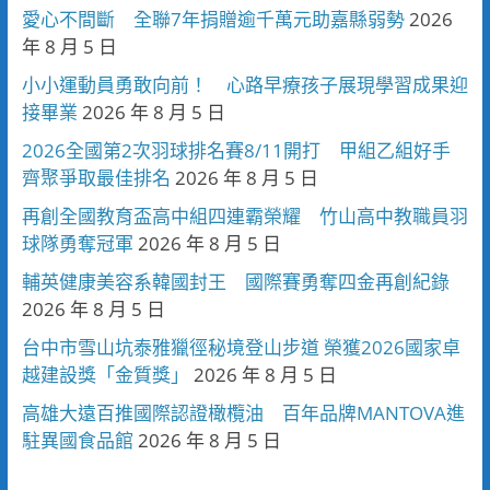
愛心不間斷 全聯7年捐贈逾千萬元助嘉縣弱勢
2026
年 8 月 5 日
小小運動員勇敢向前！ 心路早療孩子展現學習成果迎
接畢業
2026 年 8 月 5 日
2026全國第2次羽球排名賽8/11開打 甲組乙組好手
齊聚爭取最佳排名
2026 年 8 月 5 日
再創全國教育盃高中組四連霸榮耀 竹山高中教職員羽
球隊勇奪冠軍
2026 年 8 月 5 日
輔英健康美容系韓國封王 國際賽勇奪四金再創紀錄
2026 年 8 月 5 日
台中市雪山坑泰雅獵徑秘境登山步道 榮獲2026國家卓
越建設獎「金質獎」
2026 年 8 月 5 日
高雄大遠百推國際認證橄欖油 百年品牌MANTOVA進
駐異國食品館
2026 年 8 月 5 日