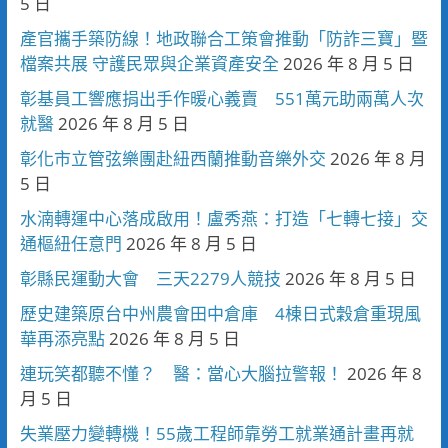
5 日
產官攜手築防線！地政聯合工策會推動「防詐三寶」暨
檔案共展 守護民眾與企業資產安全
2026 年 8 月 5 日
彰基員工響應捐出手作暖心義賣 551萬元助兩萬人次
就醫
2026 年 8 月 5 日
彰化市立管弦樂團赴紐西蘭推動音樂外交
2026 年 8 月
5 日
水湳轉運中心落成啟用！盧秀燕：打造「七轉七接」交
通樞紐任意門
2026 年 8 月 5 日
彰縣民運動大會 三天2279人競技
2026 年 8 月 5 日
歷史建築原台中州農會田中倉庫 4棟日式穀倉重現風
華再添亮點
2026 年 8 月 5 日
連玩笑都聽不懂？ 醫：當心大腦拉警報！
2026 年 8
月 5 日
失業壓力變轉機！55歲工程師靠勞工就業通計畫再就