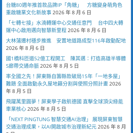
台糖80週年推首款品牌IP「角糖」 方糖變身萌角色
重啟糖業文化新故事
2026 年 8 月 6 日
「七轉七接」水湳轉運中心交通任意門 台中四大轉
運中心啟用邁向智慧新里程
2026 年 8 月 6 日
大林蒲遷村穩步推進 安置地道路成型116年啟動配地
2026 年 8 月 6 日
國1橋科匝道52億工程開工 陳其邁：打造高雄半導體
S廊帶交通命脈
2026 年 8 月 5 日
率全國之先！屏東縣自籌縣款破局15年「一地多屋」
難題 全面啟動永久屋地籍分割與使照分照計畫
2026
年 8 月 5 日
飛躍萬里圓夢！屏東學子啟航德國 直擊全球頂尖綠能
車業核心
2026 年 8 月 5 日
「NEXT PINGTUNG 智慧交通AI治理」 展現屏東智慧
交通治理成果，以AI開啟城市治理新紀元
2026 年 8 月