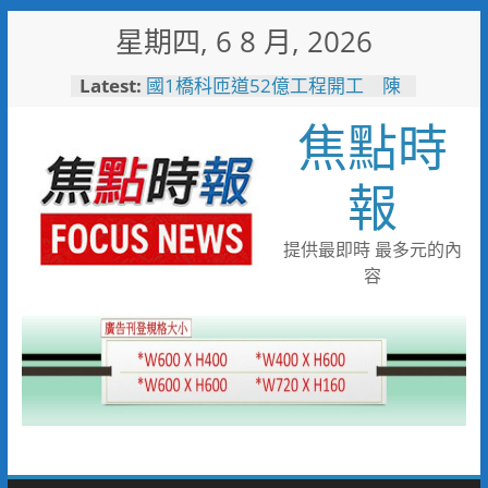
Skip
星期四, 6 8 月, 2026
to
content
Latest:
國1橋科匝道52億工程開工 陳
其邁：打造高雄半導體S廊帶交
焦點時
通命脈
高雄水利局推水保闖關活動 親
子健走學防災拿好禮
報
台糖80週年推首款品牌IP「角
糖」 方糖變身萌角色重啟糖業
文化新故事
提供最即時 最多元的內
「七轉七接」水湳轉運中心交通
容
任意門 台中四大轉運中心啟
用邁向智慧新里程
大林蒲遷村穩步推進 安置地道
路成型116年啟動配地