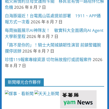
戰火無情約旦母女護照卡關 移民官有情一路陪伴化解
危機
2026 年 8 月 7 日
白海豚逼近！台電鳳山區處提前部署 1911、APP通
報方式一次看
2026 年 8 月 7 日
每周抽籤展示AI神隊友！ 敏實科大全面邁向AI Agent
大學新里程
2026 年 8 月 7 日
「路不是你的」！騎士大鬧城鎮韌性演習 前鎮警鐵腕
攔停送辦
2026 年 8 月 7 日
珍惜119報案專線資源 切勿無故撥打或謊報案件
2026
年 8 月 7 日
新聞曝光合作夥伴