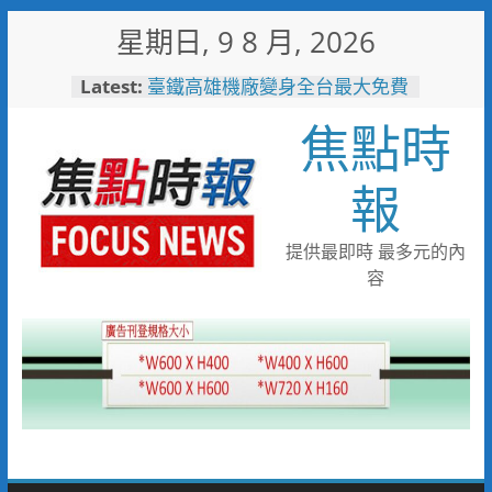
Skip
星期日, 9 8 月, 2026
to
content
Latest:
臺鐵高雄機廠變身全台最大免費
樂園 陳其邁:保存百年產業記
焦點時
憶！
臺南社區防暴劇力拚全國 環湖
社區奪季軍、民榮社區獲佳作
報
岡山警民聯手暖助八旬嬤 「人
情味GPS」10分鐘找回返家路
跨國並肩彩排激盪爵士新火花
提供最即時 最多元的內
展現台中市爵士人才培育成果
容
跨域整合守護全家！鳳山醫院結
合閱讀行動與健康宣導慶父親節