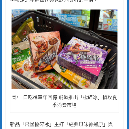
圖/一口吃進童年回憶 飛壘推出「極碎冰」搶攻夏
季消費市場
新品「飛壘極碎冰」主打「經典風味神還原」與