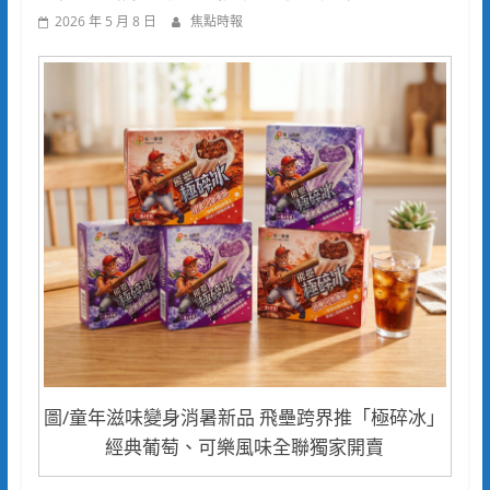
2026 年 5 月 8 日
焦點時報
圖/童年滋味變身消暑新品 飛壘跨界推「極碎冰」
經典葡萄、可樂風味全聯獨家開賣