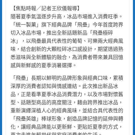
【焦點時報／記者王欣儀報導】
隨著夏季氣溫逐步升高，冰品市場進入消費旺季。
「統一製菓」旗下經典品牌「飛壘」今年首度跨界
切入冰品市場，推出全新話題新品「飛壘極碎
冰」，以飛壘最具代表性的葡萄、可樂兩大經典風
味，結合創新的大顆粒碎冰口感設計，期望透過熟
悉滋味與全新體驗的融合，為消費者帶來兼具回憶
感與新鮮感的夏季消暑選擇。
「飛壘」長期以鮮明的品牌形象與經典口味，累積
深厚的消費者認知與情感連結。此次推出新品冰
品，正是看準夏季冰品消費潛力，以及市場對懷舊
型、話題型商品的高度關注，藉由跨界推出冰品，
重新演繹深植人心的經典風味，並結合具代表性的
「飛壘英雄」棒球形象，創造品牌記憶的延伸與轉
化，讓經典品牌能以更新鮮、更貼近夏季的方式，
再次走進年輕世代與家庭消費者的生活。