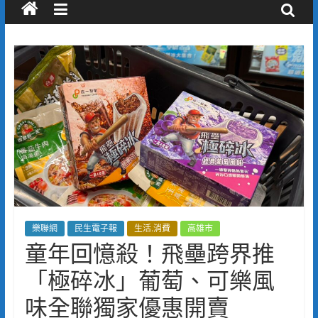
樂聯網
民生電子報
生活.消費
高雄市
童年回憶殺！飛壘跨界推
「極碎冰」葡萄、可樂風
味全聯獨家優惠開賣