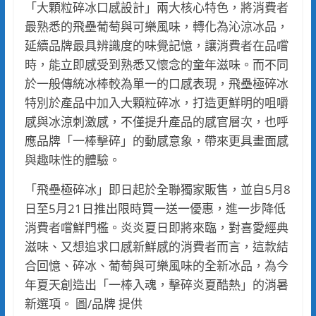
「大顆粒碎冰口感設計」兩大核心特色，將消費者
最熟悉的飛壘葡萄與可樂風味，轉化為沁涼冰品，
延續品牌最具辨識度的味覺記憶，讓消費者在品嚐
時，能立即感受到熟悉又懷念的童年滋味。而不同
於一般傳統冰棒較為單一的口感表現，飛壘極碎冰
特別於產品中加入大顆粒碎冰，打造更鮮明的咀嚼
感與冰涼刺激感，不僅提升產品的感官層次，也呼
應品牌「一棒擊碎」的動感意象，帶來更具畫面感
與趣味性的體驗。
「飛壘極碎冰」即日起於全聯獨家販售，並自5月8
日至5月21日推出限時買一送一優惠，進一步降低
消費者嚐鮮門檻。炎炎夏日即將來臨，對喜愛經典
滋味、又想追求口感新鮮感的消費者而言，這款結
合回憶、碎冰、葡萄與可樂風味的全新冰品，為今
年夏天創造出「一棒入魂，擊碎炎夏酷熱」的消暑
新選項。 圖/品牌 提供