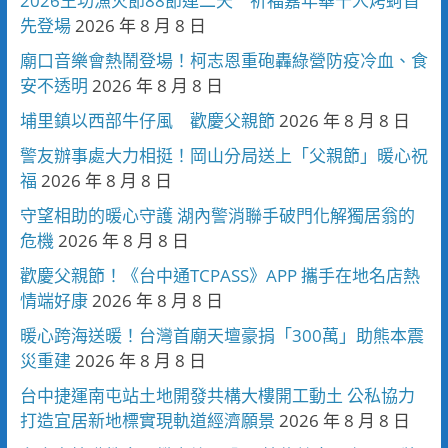
2026王功漁火節88節連二天 祈福嘉年華千人烤蚵首
先登場
2026 年 8 月 8 日
廟口音樂會熱鬧登場！柯志恩重砲轟綠營防疫冷血、食
安不透明
2026 年 8 月 8 日
埔里鎮以西部牛仔風 歡慶父親節
2026 年 8 月 8 日
警友辦事處大力相挺！岡山分局送上「父親節」暖心祝
福
2026 年 8 月 8 日
守望相助的暖心守護 湖內警消聯手破門化解獨居翁的
危機
2026 年 8 月 8 日
歡慶父親節！《台中通TCPASS》APP 攜手在地名店熱
情端好康
2026 年 8 月 8 日
暖心跨海送暖！台灣首廟天壇豪捐「300萬」助熊本震
災重建
2026 年 8 月 8 日
台中捷運南屯站土地開發共構大樓開工動土 公私協力
打造宜居新地標實現軌道經濟願景
2026 年 8 月 8 日