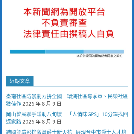
近期文章
臺南社區防暴劇力拚全國 環湖社區奪季軍、民榮社區
獲佳作
2026 年 8 月 9 日
岡山警民聯手暖助八旬嬤 「人情味GPS」10分鐘找回
返家路
2026 年 8 月 9 日
跨國並肩彩排激盪爵士新火花 展現台中市爵士人才培