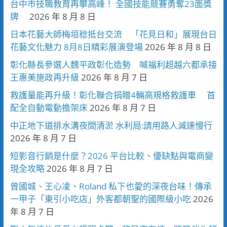
台中市技職教育再攀高峰！ 全國技能競賽勇奪23面獎
牌
2026 年 8 月 8 日
日本花藝大師梅垣稔抵台交流 「花見日和」展現台日
花藝文化魅力 8月8日精彩展演登場
2026 年 8 月 8 日
彰化縣長參選人魏平政彰化造勢 喊福利超越六都承接
王惠美施政再升級
2026 年 8 月 7 日
救護量能再升級！彰化聯合捐贈4輛高規格救護車 首
配全自動電動擔架床
2026 年 8 月 7 日
中正地下道排水溝夜間清淤 水利局:請用路人減速慢行
2026 年 8 月 7 日
短影音行銷是什麼？2026 平台比較、優缺點與電商變
現全攻略
2026 年 8 月 7 日
曾國城、王心凌、Roland 私下也愛的深夜台味！傳承
一甲子「東引小吃店」外客都朝聖的國際級小吃
2026
年 8 月 7 日