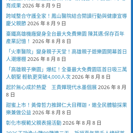
育成果
2026 年 8 月 9 日
跨域整合守護全家！鳳山醫院結合閱讀行動與健康宣導
慶父親節
2026 年 8 月 9 日
臺鐵高雄機廠變身全台最大免費樂園 陳其邁:保存百年
產業記憶！
2026 年 8 月 8 日
「火車醫院」變身親子天堂！高雄親子遊樂園開幕首日
人潮爆棚
2026 年 8 月 8 日
「高雄親子樂園」爆紅！全臺最大免費園區首日吸三萬
人朝聖 輕軌更突破4,000人次
2026 年 8 月 8 日
起於無心成於熱愛 王貴嬋現代水墨個展
2026 年 8 月
8 日
甜蜜上市！黃偉哲力推歸仁大目釋迦，邀全民體驗採果
樂兼做公益
2026 年 8 月 8 日
彰化市模範父親表揚活動
2026 年 8 月 8 日