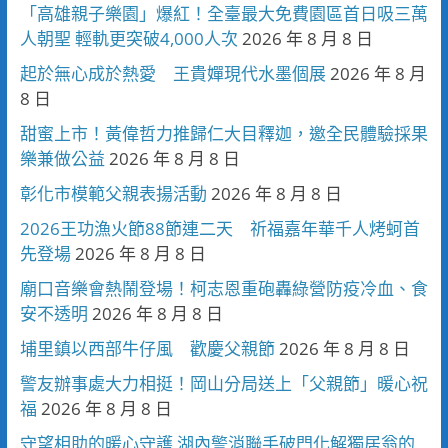
「高雄親子樂園」爆紅！全臺最大免費園區首日吸三萬
人朝聖 輕軌更突破4,000人次
2026 年 8 月 8 日
起於無心成於熱愛 王貴嬋現代水墨個展
2026 年 8 月
8 日
甜蜜上市！黃偉哲力推歸仁大目釋迦，邀全民體驗採果
樂兼做公益
2026 年 8 月 8 日
彰化市模範父親表揚活動
2026 年 8 月 8 日
2026王功漁火節88節連二天 祈福嘉年華千人烤蚵首
先登場
2026 年 8 月 8 日
廟口音樂會熱鬧登場！柯志恩重砲轟綠營防疫冷血、食
安不透明
2026 年 8 月 8 日
埔里鎮以西部牛仔風 歡慶父親節
2026 年 8 月 8 日
警友辦事處大力相挺！岡山分局送上「父親節」暖心祝
福
2026 年 8 月 8 日
守望相助的暖心守護 湖內警消聯手破門化解獨居翁的