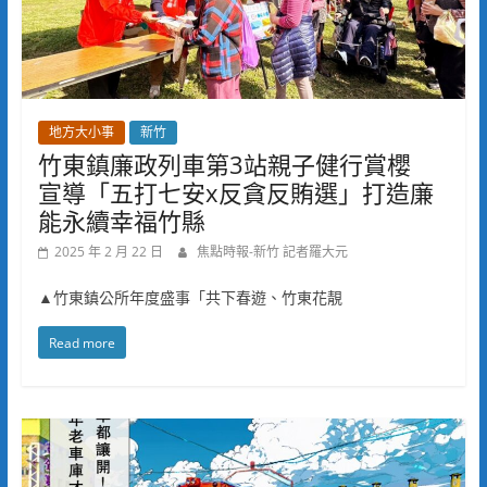
地方大小事
新竹
竹東鎮廉政列車第3站親子健行賞櫻
宣導「五打七安x反貪反賄選」打造廉
能永續幸福竹縣
2025 年 2 月 22 日
焦點時報-新竹 記者羅大元
▲竹東鎮公所年度盛事「共下春遊、竹東花靚
Read more