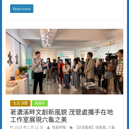
Read more
生活.消費
高雄市
荖濃溪畔文創新風貌 茂管處攜手在地
工作室展現六龜之美
,
2025 年 2 月 22 日
焦點時報
【足留龜鄉】成果展
六龜