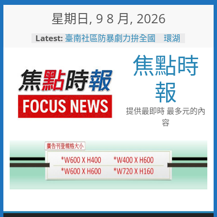
Skip
星期日, 9 8 月, 2026
to
content
Latest:
彰化縣運會6項10人破大會紀錄
臺南社區防暴劇力拚全國 環湖
焦點時
社區奪季軍、民榮社區獲佳作
搭台灣好行低碳暢玩小琉球！大
鵬灣管理處推出暑假好康
報
高雄4,599件作品傳遞拒毒信
念 「2026港都反毒盃」用畫
筆打造兒童防毒力
提供最即時 最多元的內
498位大專青年返鄉 彰化暑期
容
工讀營隊結業