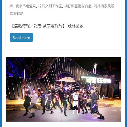
,
,
,
,
區
寶來不老溫泉
梓辰文創工作室
橋仔頭藝術村白屋
茂林國家風景
區管理處
【焦點時報／記者 蔡宗憲報導】 茂林國家
Read more