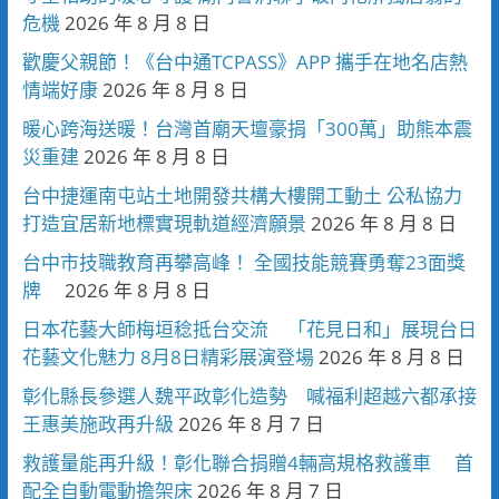
危機
2026 年 8 月 8 日
歡慶父親節！《台中通TCPASS》APP 攜手在地名店熱
情端好康
2026 年 8 月 8 日
暖心跨海送暖！台灣首廟天壇豪捐「300萬」助熊本震
災重建
2026 年 8 月 8 日
台中捷運南屯站土地開發共構大樓開工動土 公私協力
打造宜居新地標實現軌道經濟願景
2026 年 8 月 8 日
台中市技職教育再攀高峰！ 全國技能競賽勇奪23面獎
牌
2026 年 8 月 8 日
日本花藝大師梅垣稔抵台交流 「花見日和」展現台日
花藝文化魅力 8月8日精彩展演登場
2026 年 8 月 8 日
彰化縣長參選人魏平政彰化造勢 喊福利超越六都承接
王惠美施政再升級
2026 年 8 月 7 日
救護量能再升級！彰化聯合捐贈4輛高規格救護車 首
配全自動電動擔架床
2026 年 8 月 7 日