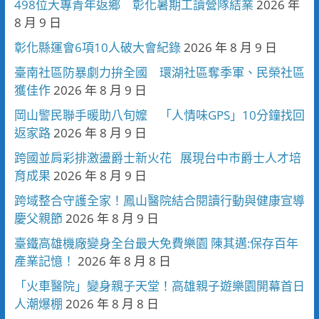
498位大專青年返鄉 彰化暑期工讀營隊結業
2026 年
8 月 9 日
彰化縣運會6項10人破大會紀錄
2026 年 8 月 9 日
臺南社區防暴劇力拚全國 環湖社區奪季軍、民榮社區
獲佳作
2026 年 8 月 9 日
岡山警民聯手暖助八旬嬤 「人情味GPS」10分鐘找回
返家路
2026 年 8 月 9 日
跨國並肩彩排激盪爵士新火花 展現台中市爵士人才培
育成果
2026 年 8 月 9 日
跨域整合守護全家！鳳山醫院結合閱讀行動與健康宣導
慶父親節
2026 年 8 月 9 日
臺鐵高雄機廠變身全台最大免費樂園 陳其邁:保存百年
產業記憶！
2026 年 8 月 8 日
「火車醫院」變身親子天堂！高雄親子遊樂園開幕首日
人潮爆棚
2026 年 8 月 8 日