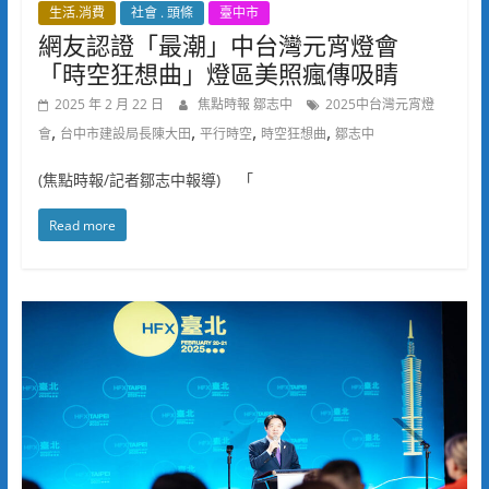
生活.消費
社會 . 頭條
臺中市
網友認證「最潮」中台灣元宵燈會
「時空狂想曲」燈區美照瘋傳吸睛
2025 年 2 月 22 日
焦點時報 鄒志中
2025中台灣元宵燈
,
,
,
,
會
台中市建設局長陳大田
平行時空
時空狂想曲
鄒志中
(焦點時報/記者鄒志中報導) 「
Read more