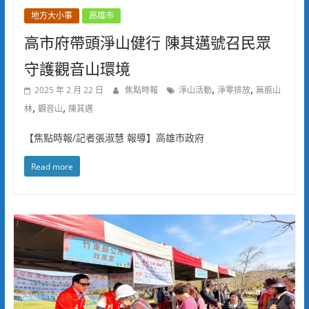
地方大小事
高雄市
高市府帶頭淨山健行 陳其邁號召民眾
守護觀音山環境
,
,
2025 年 2 月 22 日
焦點時報
淨山活動
淨零排放
無痕山
,
,
林
觀音山
陳其邁
【焦點時報/記者張淑慧 報導】高雄市政府
Read more