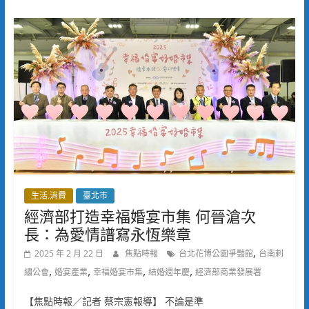
生活.消費
臺北市
經濟部打造幸福婚宴市集 何晉滄次
長：為愛情譜寫永恆樂章
,
2025 年 2 月 22 日
焦點時報
台北花博公園爭豔館
台南刺
,
,
,
,
繡公會
婚宴產業
幸福婚宴市集
結婚週年慶
經濟部商業發展署
【焦點時報／記者 蔡宗憲報導】 不論是準