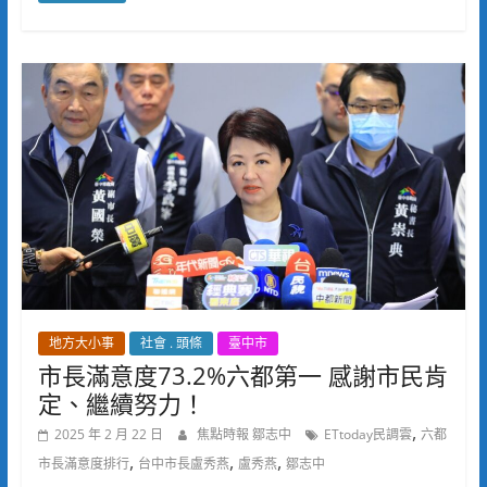
地方大小事
社會 . 頭條
臺中市
市長滿意度73.2%六都第一 感謝市民肯
定、繼續努力！
,
2025 年 2 月 22 日
焦點時報 鄒志中
ETtoday民調雲
六都
,
,
,
市長滿意度排行
台中市長盧秀燕
盧秀燕
鄒志中