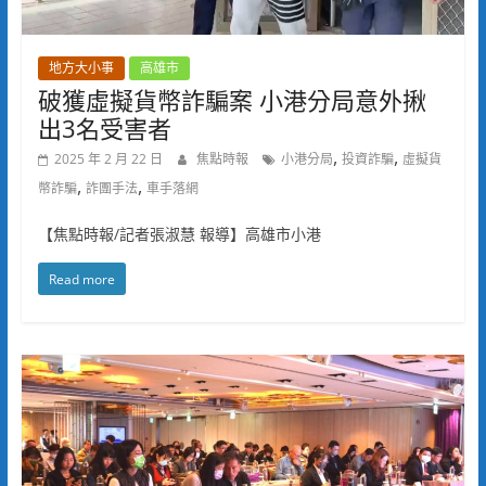
地方大小事
高雄市
破獲虛擬貨幣詐騙案 小港分局意外揪
出3名受害者
,
,
2025 年 2 月 22 日
焦點時報
小港分局
投資詐騙
虛擬貨
,
,
幣詐騙
詐團手法
車手落網
【焦點時報/記者張淑慧 報導】高雄市小港
Read more