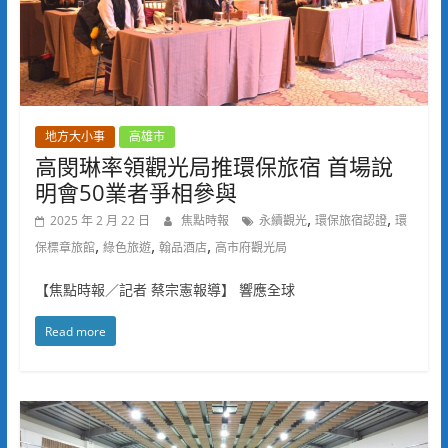
地方大小事
高雄市
高閔琳率領觀光局推環保旅宿 首場說
明會50業者爭相參與
,
,
2025 年 2 月 22 日
焦點時報
永續觀光
環保旅宿認證
環
,
,
,
保標章旅館
綠色旅遊
翰品酒店
高市府觀光局
【焦點時報／記者 蔡宗憲報導】 響應全球
Read more