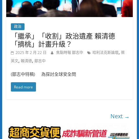
政治
「繼承」「收割」政治遺產 賴清德
「摘桃」計畫升級？
,
2025 年 2 月 22 日
焦點時報 鄒志中
哈利法克斯論壇
蔡
,
,
英文
賴清德
鄒志中
(鄒志中特稿) 為探討全球安全問
Read more
Next →