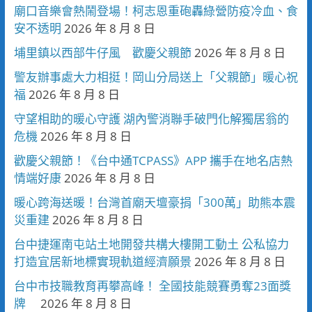
廟口音樂會熱鬧登場！柯志恩重砲轟綠營防疫冷血、食
安不透明
2026 年 8 月 8 日
埔里鎮以西部牛仔風 歡慶父親節
2026 年 8 月 8 日
警友辦事處大力相挺！岡山分局送上「父親節」暖心祝
福
2026 年 8 月 8 日
守望相助的暖心守護 湖內警消聯手破門化解獨居翁的
危機
2026 年 8 月 8 日
歡慶父親節！《台中通TCPASS》APP 攜手在地名店熱
情端好康
2026 年 8 月 8 日
暖心跨海送暖！台灣首廟天壇豪捐「300萬」助熊本震
災重建
2026 年 8 月 8 日
台中捷運南屯站土地開發共構大樓開工動土 公私協力
打造宜居新地標實現軌道經濟願景
2026 年 8 月 8 日
台中市技職教育再攀高峰！ 全國技能競賽勇奪23面獎
牌
2026 年 8 月 8 日