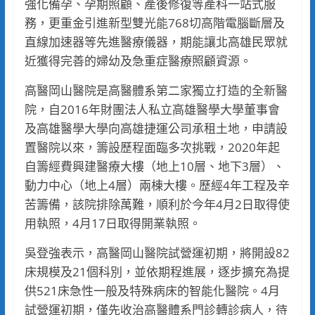
強化備孕、孕期照顧、產後修復等產科一站式服
務，更重金引進新型雙光能768切高階電腦斷層及
直線加速器等先進醫療儀器，期能讓北高雄民眾就
近獲得完善的婦幼及急重症醫療照顧資源。
高醫岡山醫院是高醫體系第二家獨立打造的全新醫
院，自2016年財團法人私立高雄醫學大學董事會
及高雄醫學大學向高雄捷運公司承租土地，申請設
置醫院以來，籌設歷程面臨多次挑戰，2020年起
自籌經費興建醫療大樓（地上10層、地下3層）、
動力中心（地上4層）兩棟大樓。歷經4年工程及辛
苦籌備，該院排除萬難，順利於今年4月2日取得使
用執照，4月17日取得開業執照。
吳登強表示，高醫岡山醫院試營運初期，將開設82
床規模及21個科別，並依期程進展，逐步擴充為提
供521床急性一般及特殊病床的智能化醫院。4月
試營運初期，僅先收治高醫體系門診轉診病人，待