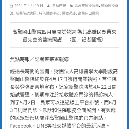
,
2024 年 4 月 19 日
焦點時報
北高雄醫療服務
婦幼醫療資
,
,
,
,
源
新醫院試營運
特色醫療中心
醫療照護
高醫岡山醫院
高醫岡山醫院四月展開試營運 為北高雄民眾帶來
最完善的醫療照護。〈圖／記者翻攝〉
焦點時報／記者蔡宗憲報導
經過長時間的籌備，財團法人高雄醫學大學附設高
醫岡山醫院終於在4月17日獲得開業執照。首任院
長吳登強高興地宣布，這家新醫院將於4月22日開
始試營運，初期專注於接收體系門診的轉診病人。
到了5月2日，民眾可以透過線上平台掛號，而6月
3日則是門診、急診和住院服務全面展開。有興趣
的民眾請密切關注高醫岡山醫院的官方網站、
Facebook、LINE等社交媒體平台的最新消息。