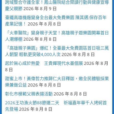
跨域整合守護全家！鳳山醫院結合閱讀行動與健康宣導
慶父親節
2026 年 8 月 9 日
臺鐵高雄機廠變身全台最大免費樂園 陳其邁:保存百年
產業記憶！
2026 年 8 月 8 日
「火車醫院」變身親子天堂！高雄親子遊樂園開幕首日
人潮爆棚
2026 年 8 月 8 日
「高雄親子樂園」爆紅！全臺最大免費園區首日吸三萬
人朝聖 輕軌更突破4,000人次
2026 年 8 月 8 日
起於無心成於熱愛 王貴嬋現代水墨個展
2026 年 8 月
8 日
甜蜜上市！黃偉哲力推歸仁大目釋迦，邀全民體驗採果
樂兼做公益
2026 年 8 月 8 日
彰化市模範父親表揚活動
2026 年 8 月 8 日
2026王功漁火節88節連二天 祈福嘉年華千人烤蚵首
先登場
2026 年 8 月 8 日