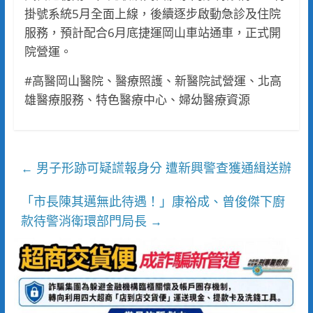
掛號系統5月全面上線，後續逐步啟動急診及住院
服務，預計配合6月底捷運岡山車站通車，正式開
院營運。
#高醫岡山醫院、醫療照護、新醫院試營運、北高
雄醫療服務、特色醫療中心、婦幼醫療資源
男子形跡可疑謊報身分 遭新興警查獲通緝送辦
←
「市長陳其邁無此待遇！」康裕成、曾俊傑下廚
款待警消衛環部門局長
→