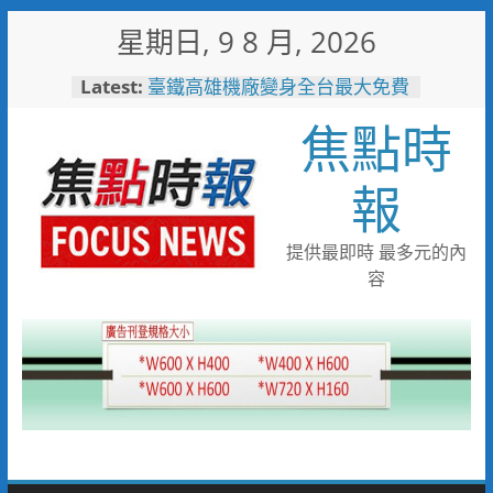
Skip
星期日, 9 8 月, 2026
to
content
Latest:
臺鐵高雄機廠變身全台最大免費
樂園 陳其邁:保存百年產業記
焦點時
憶！
臺南社區防暴劇力拚全國 環湖
社區奪季軍、民榮社區獲佳作
報
岡山警民聯手暖助八旬嬤 「人
情味GPS」10分鐘找回返家路
跨國並肩彩排激盪爵士新火花
提供最即時 最多元的內
展現台中市爵士人才培育成果
容
跨域整合守護全家！鳳山醫院結
合閱讀行動與健康宣導慶父親節