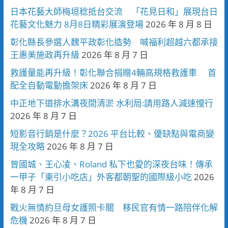
日本花藝大師梅垣稔抵台交流 「花見日和」展現台日
花藝文化魅力 8月8日精彩展演登場
2026 年 8 月 8 日
彰化縣長參選人魏平政彰化造勢 喊福利超越六都承接
王惠美施政再升級
2026 年 8 月 7 日
救護量能再升級！彰化聯合捐贈4輛高規格救護車 首
配全自動電動擔架床
2026 年 8 月 7 日
中正地下道排水溝夜間清淤 水利局:請用路人減速慢行
2026 年 8 月 7 日
短影音行銷是什麼？2026 平台比較、優缺點與電商變
現全攻略
2026 年 8 月 7 日
曾國城、王心凌、Roland 私下也愛的深夜台味！傳承
一甲子「東引小吃店」外客都朝聖的國際級小吃
2026
年 8 月 7 日
戰火無情約旦母女護照卡關 移民官有情一路陪伴化解
危機
2026 年 8 月 7 日