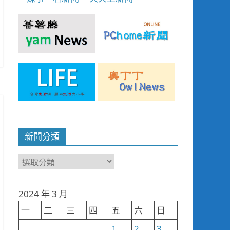
新聞分類
新
聞
分
2024 年 3 月
類
一
二
三
四
五
六
日
1
2
3