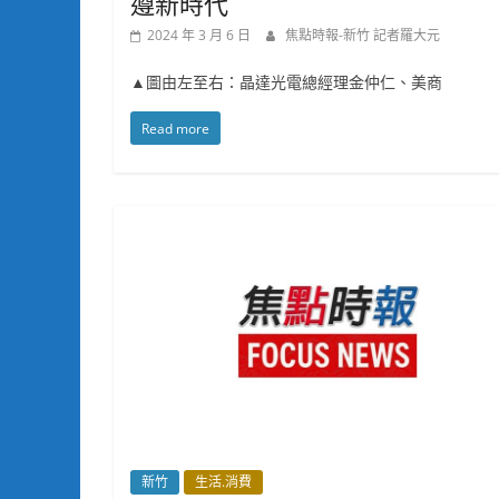
遵新時代
2024 年 3 月 6 日
焦點時報-新竹 記者羅大元
▲圖由左至右：晶達光電總經理金仲仁、美商
Read more
新竹
生活.消費