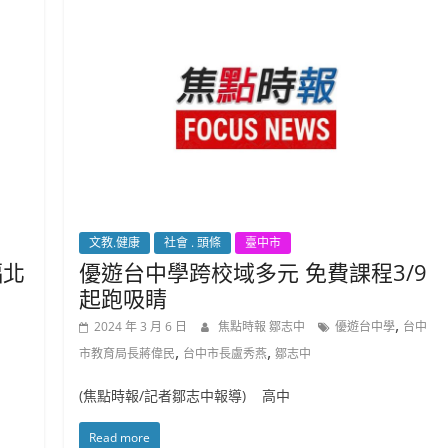
文教.健康
社會 . 頭條
臺中市
福北
優遊台中學跨校域多元 免費課程3/9
起跑吸睛
,
2024 年 3 月 6 日
焦點時報 鄒志中
優遊台中學
台中
,
,
市教育局長蔣偉民
台中市長盧秀燕
鄒志中
(焦點時報/記者鄒志中報導) 高中
Read more