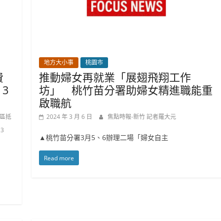
地方大小事
桃園市
費
推動婦女再就業「展翅飛翔工作
3
坊」 桃竹苗分署助婦女精進職能重
啟職航
劃區抵
2024 年 3 月 6 日
焦點時報-新竹 記者羅大元
3
▲桃竹苗分署3月5、6辦理二場「婦女自主
Read more