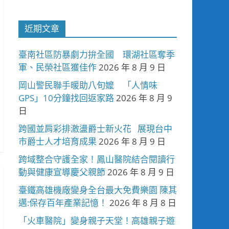
近期文章
臺南社區防暴劇力拚全國 環湖社區奪季
軍、民榮社區獲佳作
2026 年 8 月 9 日
岡山警民聯手暖助八旬嬤 「人情味
GPS」10分鐘找回返家路
2026 年 8 月 9
日
跨國並肩彩排激盪爵士新火花 展現台中
市爵士人才培育成果
2026 年 8 月 9 日
跨域整合守護全家！鳳山醫院結合閱讀行
動與健康宣導慶父親節
2026 年 8 月 9 日
臺鐵高雄機廠變身全台最大免費樂園 陳其
邁:保存百年產業記憶！
2026 年 8 月 8 日
「火車醫院」變身親子天堂！高雄親子遊