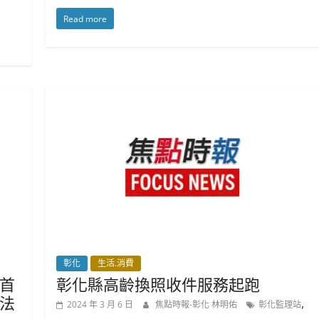
Read more
彰化
生活.消費
首
彰化縣高齡換照收件服務起跑
法
,
2024 年 3 月 6 日
焦點時報-彰化 林明佑
彰化監理站