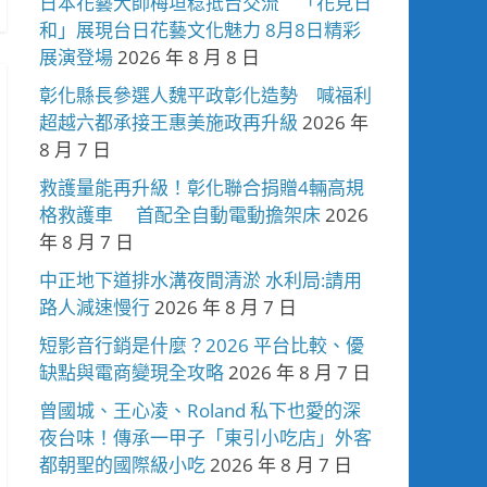
日本花藝大師梅垣稔抵台交流 「花見日
和」展現台日花藝文化魅力 8月8日精彩
展演登場
2026 年 8 月 8 日
彰化縣長參選人魏平政彰化造勢 喊福利
超越六都承接王惠美施政再升級
2026 年
8 月 7 日
救護量能再升級！彰化聯合捐贈4輛高規
格救護車 首配全自動電動擔架床
2026
年 8 月 7 日
中正地下道排水溝夜間清淤 水利局:請用
路人減速慢行
2026 年 8 月 7 日
短影音行銷是什麼？2026 平台比較、優
缺點與電商變現全攻略
2026 年 8 月 7 日
曾國城、王心凌、Roland 私下也愛的深
夜台味！傳承一甲子「東引小吃店」外客
都朝聖的國際級小吃
2026 年 8 月 7 日