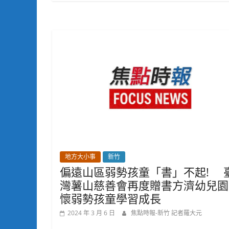
地方大小事
新竹
偏遠山區弱勢孩童「書」不起! 
灣薯山慈善會再度贈書方濟幼兒園
懷弱勢孩童學習成長
2024 年 3 月 6 日
焦點時報-新竹 記者羅大元