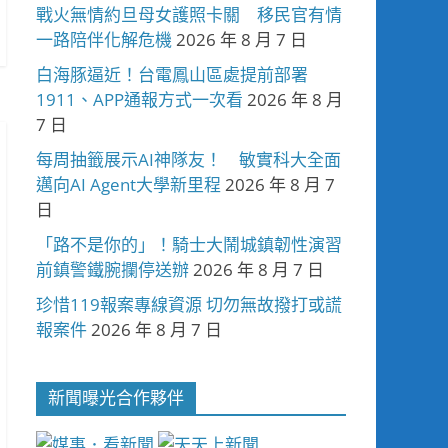
戰火無情約旦母女護照卡關 移民官有情
一路陪伴化解危機
2026 年 8 月 7 日
白海豚逼近！台電鳳山區處提前部署
1911、APP通報方式一次看
2026 年 8 月
7 日
每周抽籤展示AI神隊友！ 敏實科大全面
邁向AI Agent大學新里程
2026 年 8 月 7
日
「路不是你的」！騎士大鬧城鎮韌性演習
前鎮警鐵腕攔停送辦
2026 年 8 月 7 日
珍惜119報案專線資源 切勿無故撥打或謊
報案件
2026 年 8 月 7 日
新聞曝光合作夥伴