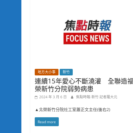
地方大小事
新竹
連續15年愛心不斷澆灌 全聯造
榮新竹分院弱勢病患
2024 年 3 月 6 日
焦點時報-新竹 記者羅大元
▲北榮新竹分院社工室蕭正文主任(後右2)
Read more