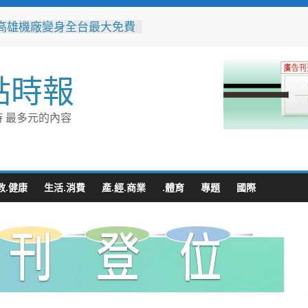
高雄機廠變身全台最大免費
 陳其邁:保存百年產業記
社區防暴劇力拚全國 環湖
點時報
奪季軍、民榮社區獲佳作
警民聯手暖助八旬嬤 「人
GPS」10分鐘找回返家路
 最多元的內容
並肩彩排激盪爵士新火花
台中市爵士人才培育成果
整合守護全家！鳳山醫院結
讀行動與健康宣導慶父親節
教.健康
生活.消費
產.經.商業
.體育
專題
國際