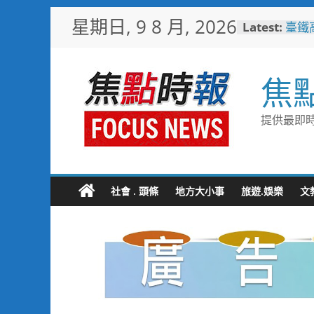
Skip
星期日, 9 8 月, 2026
Latest:
臺鐵
to
樂園
content
憶！
臺南
焦
社區
岡山
情味
提供最即時
跨國
展現
跨域
合閱
社會 . 頭條
地方大小事
旅遊.娛樂
文