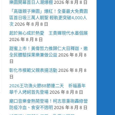
樂園開幕首日人潮爆棚
2026 年 8 月 8 日
「高雄親子樂園」爆紅！全臺最大免費園
區首日吸三萬人朝聖 輕軌更突破4,000人
次
2026 年 8 月 8 日
起於無心成於熱愛 王貴嬋現代水墨個展
2026 年 8 月 8 日
甜蜜上市！黃偉哲力推歸仁大目釋迦，邀
全民體驗採果樂兼做公益
2026 年 8 月 8
日
彰化市模範父親表揚活動
2026 年 8 月 8
日
2026王功漁火節88節連二天 祈福嘉年
華千人烤蚵首先登場
2026 年 8 月 8 日
廟口音樂會熱鬧登場！柯志恩重砲轟綠營
防疫冷血、食安不透明
2026 年 8 月 8 日