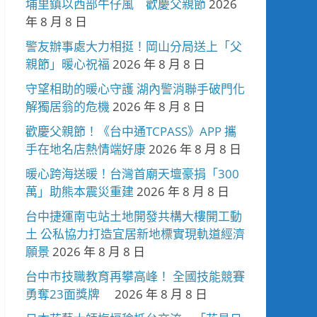
埔里鎮以西部牛仔風 歡慶父親節
2026
年 8 月 8 日
警友辦事處大力相挺！岡山分局送上「父
親節」暖心祝福
2026 年 8 月 8 日
守望相助的暖心守護 湖內警消聯手破門化
解獨居翁的危機
2026 年 8 月 8 日
歡慶父親節！《台中通TCPASS》APP 攜
手在地名店熱情端好康
2026 年 8 月 8 日
暖心跨海送暖！台灣首廟天壇豪捐「300
萬」助熊本震災重建
2026 年 8 月 8 日
台中捷運南屯站土地開發共構大樓開工動
土 公私協力打造宜居新地標實現軌道經濟
願景
2026 年 8 月 8 日
台中市技職教育再攀高峰！ 全國技能競賽
勇奪23面獎牌
2026 年 8 月 8 日