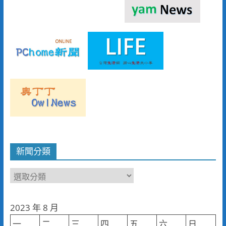
新聞分類
新
聞
分
2023 年 8 月
類
一
二
三
四
五
六
日