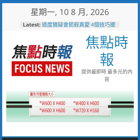
Skip
星期一, 10 8 月, 2026
to
content
Latest:
過度猜疑會扼殺真愛 4個技巧擺
脫感情裡的猜疑陷阱
焦點時
刑事鑑識中心實驗室戮力打詐
採獲指紋平均比中率達六成八
免費試飲啤酒x港灣夕陽音樂
報
會 115年竹南觀光文化季
8/22-23限時登場
失智母親外出迷途 竹警二分局
提供最即時 最多元的內
調閱監視器沿線搜尋接力尋回平
容
安返家
女子騎乘電動行李箱上路 警二
分局將依法制單開罰