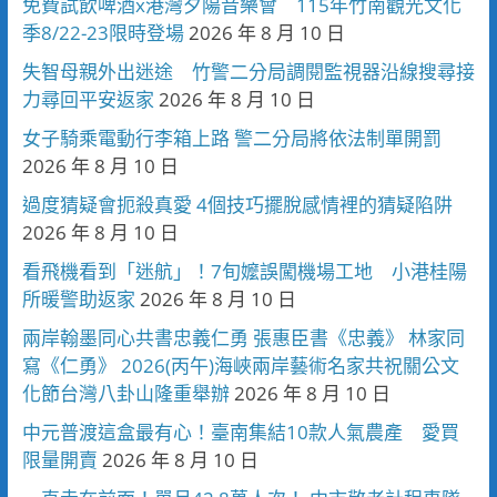
免費試飲啤酒x港灣夕陽音樂會 115年竹南觀光文化
季8/22-23限時登場
2026 年 8 月 10 日
失智母親外出迷途 竹警二分局調閱監視器沿線搜尋接
力尋回平安返家
2026 年 8 月 10 日
女子騎乘電動行李箱上路 警二分局將依法制單開罰
2026 年 8 月 10 日
過度猜疑會扼殺真愛 4個技巧擺脫感情裡的猜疑陷阱
2026 年 8 月 10 日
看飛機看到「迷航」！7旬嬤誤闖機場工地 小港桂陽
所暖警助返家
2026 年 8 月 10 日
兩岸翰墨同心共書忠義仁勇 張惠臣書《忠義》 林家同
寫《仁勇》 2026(丙午)海峽兩岸藝術名家共祝關公文
化節台灣八卦山隆重舉辦
2026 年 8 月 10 日
中元普渡這盒最有心！臺南集結10款人氣農產 愛買
限量開賣
2026 年 8 月 10 日