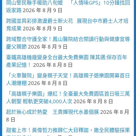
岡山警民聯手暖助八旬嬤 「人情味GPS」10分鐘找回
返家路
2026 年 8 月 9 日
跨國並肩彩排激盪爵士新火花 展現台中市爵士人才培
育成果
2026 年 8 月 9 日
跨域整合守護全家！鳳山醫院結合閱讀行動與健康宣導
慶父親節
2026 年 8 月 9 日
臺鐵高雄機廠變身全台最大免費樂園 陳其邁:保存百年
產業記憶！
2026 年 8 月 8 日
「火車醫院」變身親子天堂！高雄親子遊樂園開幕首日
人潮爆棚
2026 年 8 月 8 日
「高雄親子樂園」爆紅！全臺最大免費園區首日吸三萬
人朝聖 輕軌更突破4,000人次
2026 年 8 月 8 日
起於無心成於熱愛 王貴嬋現代水墨個展
2026 年 8 月
8 日
甜蜜上市！黃偉哲力推歸仁大目釋迦，邀全民體驗採果