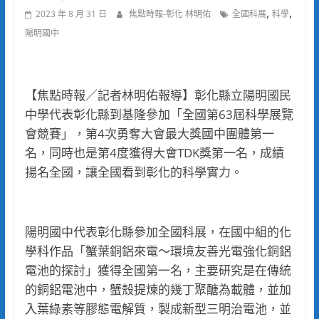
,
,
2023 年 8 月 31 日
焦點時報-彰化 林明佑
全國科展
科學
陽明國中
【焦點時報／記者林明佑報導】彰化縣立陽明國民
中學代表彰化縣到基隆參加「全國第63屆科學展覽
會競賽」，第4次勇奪大會最大獎國中團體第一
名，同時也是第4度獲得大會TDK獎第一名，成績
揚名全國，讓全國看到彰化的科學實力。
陽明國中代表彰化縣參加全國科展，在國中組的化
學科作品「蟹葉銅鋁來電～環境友善光電強化銅鋁
電池的探討」獲得全國第一名，主要研究是在傳統
的銅鋁電池中，蟹殼提煉的幾丁聚醣為載體，並加
入葉綠素等膠態電解質，製成新型三明治電池，並