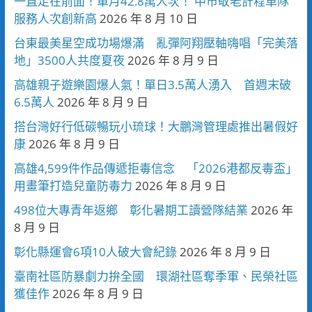
一直走在前面！單月42.8萬人次！ 中市敬老計程車隊
服務人次創新高
2026 年 8 月 10 日
台東最美星空成功場爆滿 亂彈阿翔壓軸嗨唱「完美落
地」3500人共度夏夜
2026 年 8 月 9 日
高雄親子遊樂園爆人氣！單日3.5萬人湧入 首週末破
6.5萬人
2026 年 8 月 9 日
搭台灣好行低碳暢玩小琉球！大鵬灣管理處推出暑假好
康
2026 年 8 月 9 日
高雄4,599件作品傳遞拒毒信念 「2026港都反毒盃」
用畫筆打造兒童防毒力
2026 年 8 月 9 日
498位大專青年返鄉 彰化暑期工讀營隊結業
2026 年
8 月 9 日
彰化縣運會6項10人破大會紀錄
2026 年 8 月 9 日
臺南社區防暴劇力拚全國 環湖社區奪季軍、民榮社區
獲佳作
2026 年 8 月 9 日