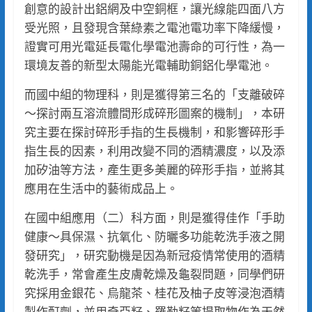
創意的設計出鋁網及中空銅框，讓光線能四面八方
受光照，且發現含葉綠素之電池電功率下降緩慢，
證實可用光電延長電化學電池壽命的可行性，為一
環境友善的新型太陽能光電輔助銅鋁化學電池。
而國中組的物理科，則是獲得第三名的「支離破碎
～探討兩互溶流體間形成碎形圖案的機制」，本研
究主要在探討碎形手指的生長機制，和影響碎形手
指生長的因素，利用改變不同的酒精濃度，以及添
加矽油等方法，產生更多美麗的碎形手指，並將其
應用在生活中的藝術成品上。
在國中組應用（二）科方面，則是獲得佳作「手助
健康～具保濕、抗氧化、防曬多功能乾洗手液之開
發研究」，研究動機是因為新冠疫情常使用的酒精
乾洗手，常會產生皮膚乾燥及龜裂問題，同學們研
究採用金銀花、烏龍茶、桂花及柚子皮等浸泡酒精
製作酊劑，並用奇亞籽、羅勒籽等提取物作為天然