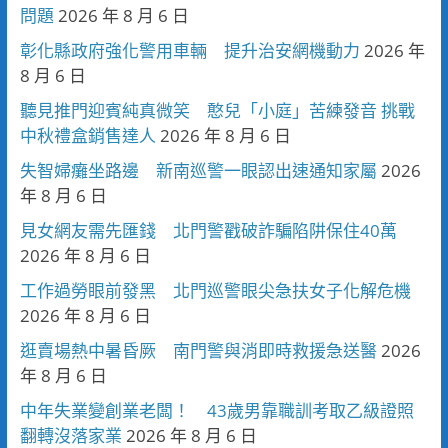
問題
2026 年 8 月 6 日
彰化縣政府強化警用車輛 提升治安網機動力
2026 年
8 月 6 日
聽見推門迎賓純真微笑 憨兒「小庭」苦練發音 挑戰
中秋禮盒銷售達人
2026 年 8 月 6 日
失智婦癱坐路邊 新南巡警一眼認出速通知家屬
2026
年 8 月 6 日
見女網友需先匯錢 北門警戳破詐騙陷阱保住40萬
2026 年 8 月 6 日
工作過勞眼前發黑 北門巡警眼尖急扶女子化解危機
2026 年 8 月 6 日
逛賣場熱中暑昏厥 南門警與消即時救援急送醫
2026
年 8 月 6 日
中年失業變創業老闆！ 43歲男靠職訓考取乙級證照
翻轉沒落家業
2026 年 8 月 6 日