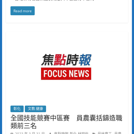
Read more
彰化
文教.健康
全國技能競賽中區賽 員農囊括鑄造職
類前三名
,
,
2023 年 3 月 31 日
焦點時報-彰化 林明佑
員林農工
員農