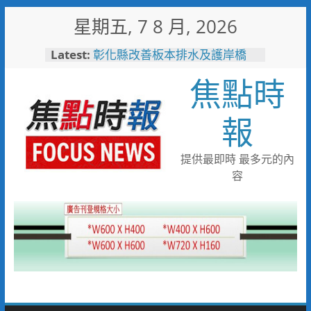
Skip
星期五, 7 8 月, 2026
to
content
Latest:
彰化縣改善板本排水及護岸橋
梁 解決大村、秀水淹水問題
焦點時
小米之家進駐高雄義享時尚廣
場 父親節開幕祭三重超狂優惠
少子化時代的地方解方！彰化市
報
未婚聯誼6年促成10對佳偶
彰化縣長參選人魏平政率議員團
隊攜手造勢 盼翻轉彰化打造新
提供最即時 最多元的內
局
容
敲敲門讓愛傳進門 彰化縣獨居
老人訪查作業啟動