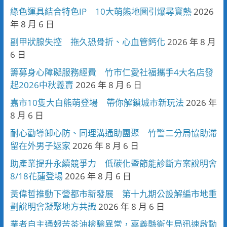
綠色運具結合特色IP 10大萌熊地圖引爆尋寶熱
2026
年 8 月 6 日
副甲狀腺失控 拖久恐骨折、心血管鈣化
2026 年 8 月
6 日
籌募身心障礙服務經費 竹市仁愛社福攜手4大名店發
起2026中秋義賣
2026 年 8 月 6 日
嘉市10隻大白熊萌登場 帶你解鎖城市新玩法
2026 年
8 月 6 日
耐心勸導卸心防、同理溝通助團聚 竹警二分局協助滯
留在外男子返家
2026 年 8 月 6 日
助產業提升永續競爭力 低碳化暨節能診斷方案說明會
8/18花蓮登場
2026 年 8 月 6 日
黃偉哲推動下營都市新發展 第十九期公設解編市地重
劃說明會凝聚地方共識
2026 年 8 月 6 日
業者自主通報苦茶油檢驗異常，嘉義縣衛生局迅速啟動