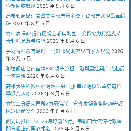
查核回收機制
2026 年 8 月 6 日
高雄郵局辦理臺灣美食郵票簽名會，買郵票送限量車輪
餅
2026 年 8 月 6 日
竹市表揚43處特優親善哺集乳室 公私協力打造支持
母乳哺育友善環境
2026 年 8 月 6 日
手寫祝福最有溫度 高雄郵局助憨兒向家人說愛
2026
年 8 月 6 日
和逸飯店台南館推ESG親子旅程 酪梨農遊與府城走讀
一次體驗
2026 年 8 月 6 日
高雄大學科教中心跨越中央山脈 串聯跨校師資培育科
學探究人才
2026 年 8 月 6 日
竹警二分局東門所x中國信託 宣導虛擬貨幣防詐守護
民眾財產安全
2026 年 8 月 6 日
觀光局推出「2026海線潮旅行」串聯四大濱海行政區
即日起正式開放報名
2026 年 8 月 6 日