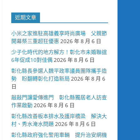
近期文章
小米之家進駐高雄義享時尚廣場 父親節
開幕祭三重超狂優惠
2026 年 8 月 6 日
少子化時代的地方解方！彰化市未婚聯誼
6年促成10對佳偶
2026 年 8 月 6 日
彰化縣長參選人魏平政率議員團隊攜手造
勢 盼翻轉彰化打造新局
2026 年 8 月 6
日
敲敲門讓愛傳進門 彰化縣獨居老人訪查
作業啟動
2026 年 8 月 6 日
彰化縣改善板本排水及護岸橋梁 解決大
村、秀水淹水問題
2026 年 8 月 6 日
彰化縣政府強化警用車輛 提升治安網機