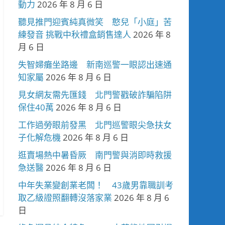
動力
2026 年 8 月 6 日
聽見推門迎賓純真微笑 憨兒「小庭」苦
練發音 挑戰中秋禮盒銷售達人
2026 年 8
月 6 日
失智婦癱坐路邊 新南巡警一眼認出速通
知家屬
2026 年 8 月 6 日
見女網友需先匯錢 北門警戳破詐騙陷阱
保住40萬
2026 年 8 月 6 日
工作過勞眼前發黑 北門巡警眼尖急扶女
子化解危機
2026 年 8 月 6 日
逛賣場熱中暑昏厥 南門警與消即時救援
急送醫
2026 年 8 月 6 日
中年失業變創業老闆！ 43歲男靠職訓考
取乙級證照翻轉沒落家業
2026 年 8 月 6
日