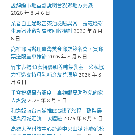
設解編市地重劃說明會凝聚地方共識
2026 年 8 月 6 日
業者自主通報苦茶油檢驗異常，嘉義縣衛
生局迅速啟動查核回收機制
2026 年 8 月
6 日
高雄郵局辦理臺灣美食郵票簽名會，買郵
票送限量車輪餅
2026 年 8 月 6 日
竹市表揚43處特優親善哺集乳室 公私協
力打造支持母乳哺育友善環境
2026 年 8
月 6 日
手寫祝福最有溫度 高雄郵局助憨兒向家
人說愛
2026 年 8 月 6 日
和逸飯店台南館推ESG親子旅程 酪梨農
遊與府城走讀一次體驗
2026 年 8 月 6 日
高雄大學科教中心跨越中央山脈 串聯跨校