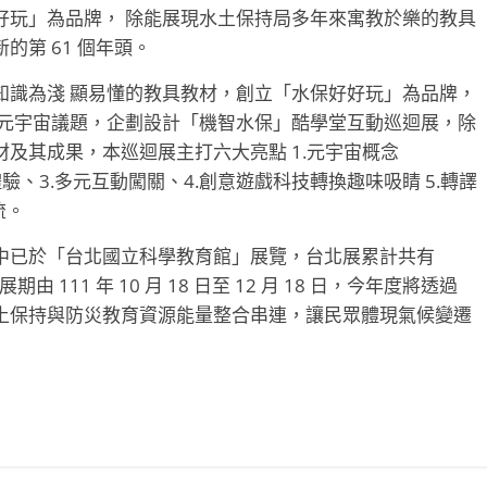
好玩」為品牌， 除能展現水土保持局多年來寓教於樂的教具
第 61 個年頭。
知識為淺 顯易懂的教具教材，創立「水保好好玩」為品牌，
入元宇宙議題，企劃設計「機智水保」酷學堂互動巡迴展，除
及其成果，本巡迴展主打六大亮點 1.元宇宙概念
體驗、3.多元互動闖關、4.創意遊戲科技轉換趣味吸睛 5.轉譯
流。
中已於「台北國立科學教育館」展覽，台北展累計共有
 111 年 10 月 18 日至 12 月 18 日，今年度將透過
土保持與防災教育資源能量整合串連，讓民眾體現氣候變遷