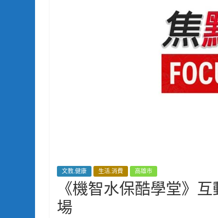
文教.健康
生活.消費
高雄市
《機智水保酷學堂》互動
場