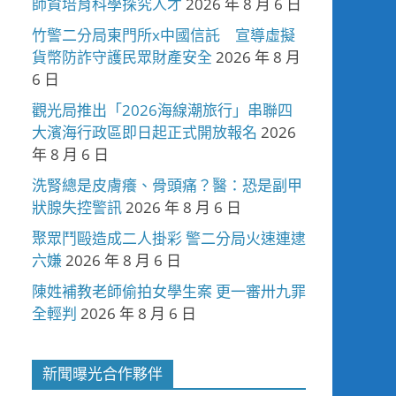
師資培育科學探究人才
2026 年 8 月 6 日
竹警二分局東門所x中國信託 宣導虛擬
貨幣防詐守護民眾財產安全
2026 年 8 月
6 日
觀光局推出「2026海線潮旅行」串聯四
大濱海行政區即日起正式開放報名
2026
年 8 月 6 日
洗腎總是皮膚癢、骨頭痛？醫：恐是副甲
狀腺失控警訊
2026 年 8 月 6 日
聚眾鬥毆造成二人掛彩 警二分局火速連逮
六嫌
2026 年 8 月 6 日
陳姓補教老師偷拍女學生案 更一審卅九罪
全輕判
2026 年 8 月 6 日
新聞曝光合作夥伴