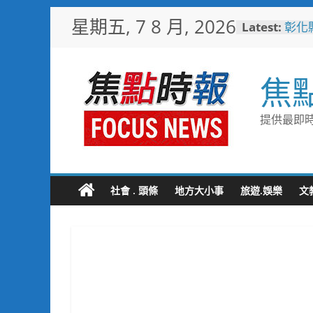
Skip
星期五, 7 8 月, 2026
Latest:
彰化
to
梁 
content
小米
場 
焦
少子
未婚
彰化
提供最即時
隊攜
局
敲敲
老人
社會 . 頭條
地方大小事
旅遊.娛樂
文