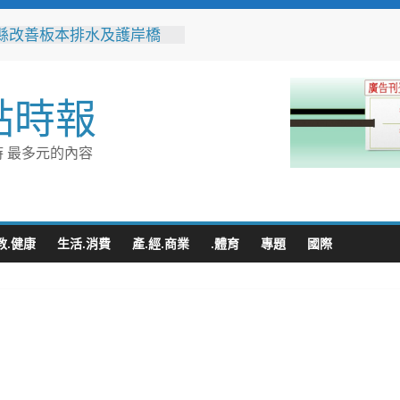
縣改善板本排水及護岸橋
解決大村、秀水淹水問題
之家進駐高雄義享時尚廣
父親節開幕祭三重超狂優惠
點時報
化時代的地方解方！彰化市
聯誼6年促成10對佳偶
縣長參選人魏平政率議員團
 最多元的內容
手造勢 盼翻轉彰化打造新
門讓愛傳進門 彰化縣獨居
訪查作業啟動
教.健康
生活.消費
產.經.商業
.體育
專題
國際