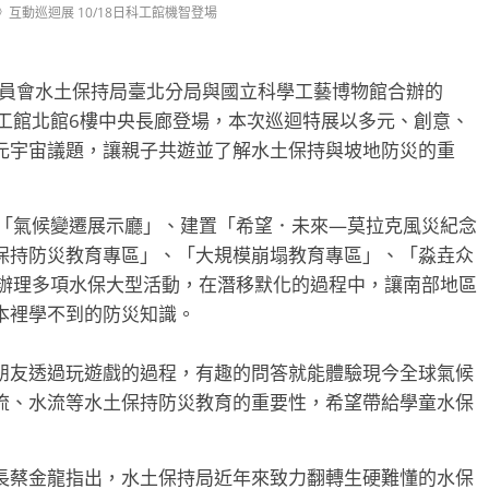
互動巡迴展 10/18日科工館機智登場
委員會水土保持局臺北分局與國立科學工藝博物館合辦的
工館北館6樓中央長廊登場，本次巡迴特展以多元、創意、
元宇宙議題，讓親子共遊並了解水土保持與坡地防災的重
新「氣候變遷展示廳」、建置「希望．未來―莫拉克風災紀念
保持防災教育專區」、「大規模崩塌教育專區」、「淼垚众
更辦理多項水保大型活動，在潛移默化的過程中，讓南部地區
本裡學不到的防災知識。
朋友透過玩遊戲的過程，有趣的問答就能體驗現今全球氣候
流、水流等水土保持防災教育的重要性，希望帶給學童水保
長蔡金龍指出，水土保持局近年來致力翻轉生硬難懂的水保