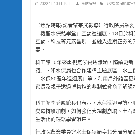
2022 年 10 月 19 日
焦點時報
《機智水保酷學堂》
【焦點時報/記者蔡宗武報導】行政院農業
「機智水保酷學堂」互動巡迴展，18日於科
互動、科技等元素呈現，並融入近期正夯的
要。
科工館10年來重視氣候變遷議題，陸續更
館」，和水保局也合作建構主題展區「水土
―水保60週年巡迴展」等，利用戶外館區
家長及親子透過博物館的非制式教育了解課
科工館李秀鳳館長也表示，水保巡迴展讓小
變遷持續加劇，如何強化大規劃崩塌、土石
生活化的輕鬆學習環境。
行政院農業委員會水土保持局臺北分局分局