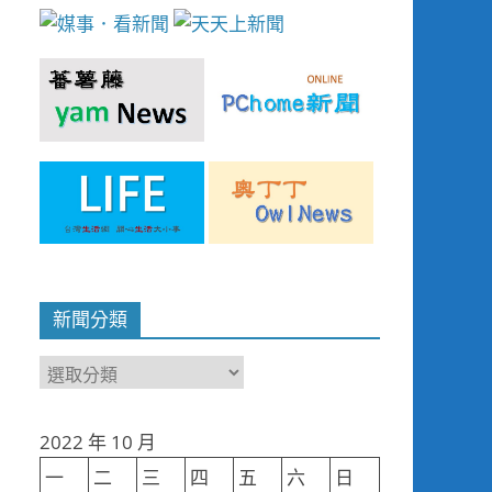
新聞分類
新
聞
分
2022 年 10 月
類
一
二
三
四
五
六
日