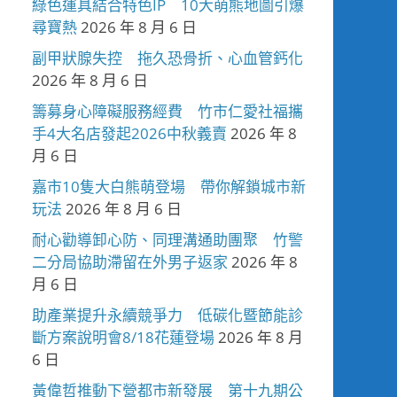
綠色運具結合特色IP 10大萌熊地圖引爆
尋寶熱
2026 年 8 月 6 日
副甲狀腺失控 拖久恐骨折、心血管鈣化
2026 年 8 月 6 日
籌募身心障礙服務經費 竹市仁愛社福攜
手4大名店發起2026中秋義賣
2026 年 8
月 6 日
嘉市10隻大白熊萌登場 帶你解鎖城市新
玩法
2026 年 8 月 6 日
耐心勸導卸心防、同理溝通助團聚 竹警
二分局協助滯留在外男子返家
2026 年 8
月 6 日
助產業提升永續競爭力 低碳化暨節能診
斷方案說明會8/18花蓮登場
2026 年 8 月
6 日
黃偉哲推動下營都市新發展 第十九期公