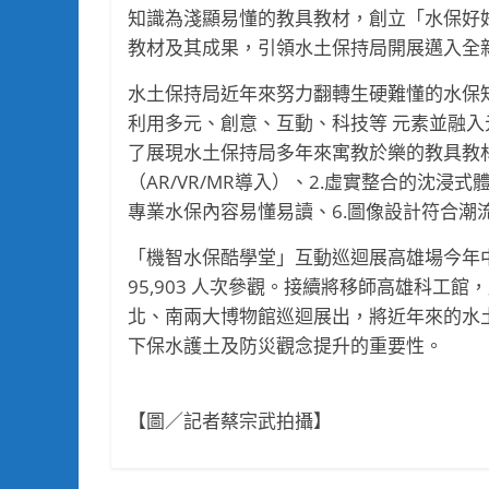
知識為淺顯易懂的教具教材，創立「水保好
教材及其成果，引領水土保持局開展邁入全新的
水土保持局近年來努力翻轉生硬難懂的水保
利用多元、創意、互動、科技等 元素並融
了展現水土保持局多年來寓教於樂的教具教材
（AR/VR/MR導入）、2.虛實整合的沈浸式
專業水保內容易懂易讀、6.圖像設計符合潮
「機智水保酷學堂」互動巡迴展高雄場今年
95,903 人次參觀。接續將移師高雄科工館，展期由
北、南兩大博物館巡迴展出，將近年來的水
下保水護土及防災觀念提升的重要性。
【圖／記者蔡宗武拍攝】