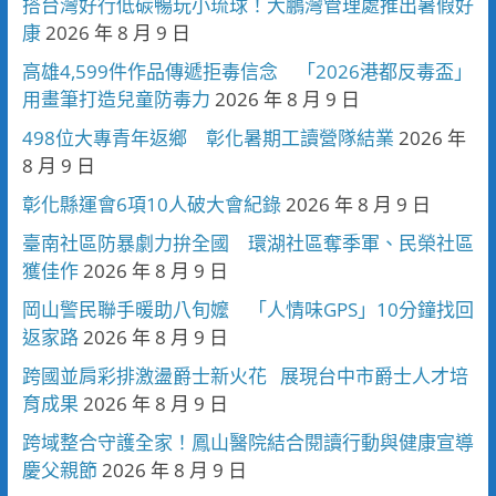
搭台灣好行低碳暢玩小琉球！大鵬灣管理處推出暑假好
康
2026 年 8 月 9 日
高雄4,599件作品傳遞拒毒信念 「2026港都反毒盃」
用畫筆打造兒童防毒力
2026 年 8 月 9 日
498位大專青年返鄉 彰化暑期工讀營隊結業
2026 年
8 月 9 日
彰化縣運會6項10人破大會紀錄
2026 年 8 月 9 日
臺南社區防暴劇力拚全國 環湖社區奪季軍、民榮社區
獲佳作
2026 年 8 月 9 日
岡山警民聯手暖助八旬嬤 「人情味GPS」10分鐘找回
返家路
2026 年 8 月 9 日
跨國並肩彩排激盪爵士新火花 展現台中市爵士人才培
育成果
2026 年 8 月 9 日
跨域整合守護全家！鳳山醫院結合閱讀行動與健康宣導
慶父親節
2026 年 8 月 9 日