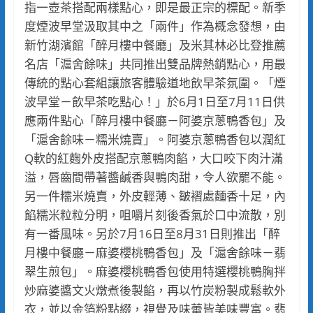
指一壺茶搭配兩樣點心，即是最正宗的標配。新季
度煙波早堂汲取其中之「兩件」作為概念發想，由
新竹湖濱館「醉月樓中餐廳」及米其林必比登推薦
名店「滬舍餘味」共同推出雙品牌熱銷點心，用最
傳統的點心套組讓旅客體驗道地飲早茶氛圍。「煙
波早堂－飲早茶吃點心！」於6月1日至7月11日供
應兩件點心「醉月樓中餐廳－阿婆京蔥鴨香包」及
「滬舍餘味－糯米燒賣」。阿婆京蔥鴨香包以潤紅
Q軟的紅麴外皮搭配京蔥鴨肉餡，大口咬下肉汁滿
溢，唇齒間帶著醬鹹香與鴨肉甜，令人欲罷不能。
另一件糯米燒賣，外皮輕薄、皺褶處麵香十足，內
餡糯米粒粒分明，咀嚼片刻後香氣於口中流散，別
有一番風味。另於7月16日至8月31日則推出「醉
月樓中餐廳－麻婆櫻桃鴨香包」及「滬舍餘味－翡
翠生煎包」。麻婆櫻桃鴨香包使用特選櫻桃鴨胸拌
炒麻婆醬文火燉煮後製餡，再以竹炭粉製成鬆軟外
衣，並以金箔粉點綴，視覺及味蕾皆美味豐富。翡