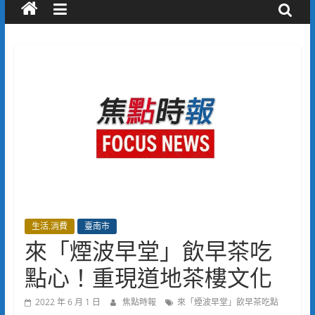
生活.消費
臺南市
來「煙波早堂」飲早茶吃
點心！重現道地茶樓文化
2022 年 6 月 1 日
焦點時報
來「煙波早堂」飲早茶吃點