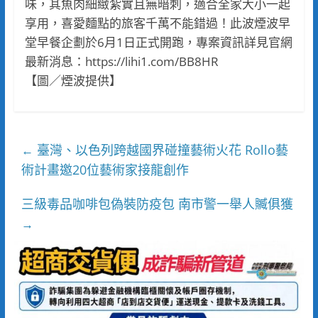
味，其魚肉細緻紮實且無暗刺，適合全家大小一起
享用，喜愛麵點的旅客千萬不能錯過！此波煙波早
堂早餐企劃於6月1日正式開跑，專案資訊詳見官網
最新消息：https://lihi1.com/BB8HR
【圖／煙波提供】
臺灣、以色列跨越國界碰撞藝術火花 Rollo藝
←
術計畫邀20位藝術家接龍創作
三級毒品咖啡包偽裝防疫包 南市警一舉人贓俱獲
→