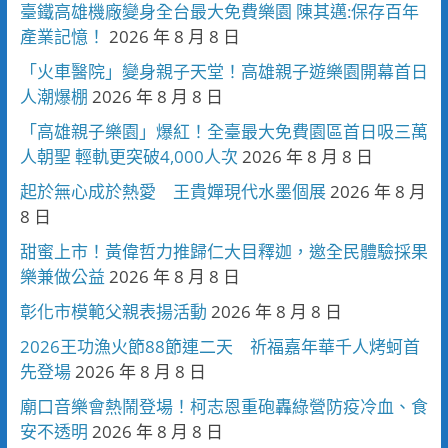
臺鐵高雄機廠變身全台最大免費樂園 陳其邁:保存百年
產業記憶！
2026 年 8 月 8 日
「火車醫院」變身親子天堂！高雄親子遊樂園開幕首日
人潮爆棚
2026 年 8 月 8 日
「高雄親子樂園」爆紅！全臺最大免費園區首日吸三萬
人朝聖 輕軌更突破4,000人次
2026 年 8 月 8 日
起於無心成於熱愛 王貴嬋現代水墨個展
2026 年 8 月
8 日
甜蜜上市！黃偉哲力推歸仁大目釋迦，邀全民體驗採果
樂兼做公益
2026 年 8 月 8 日
彰化市模範父親表揚活動
2026 年 8 月 8 日
2026王功漁火節88節連二天 祈福嘉年華千人烤蚵首
先登場
2026 年 8 月 8 日
廟口音樂會熱鬧登場！柯志恩重砲轟綠營防疫冷血、食
安不透明
2026 年 8 月 8 日