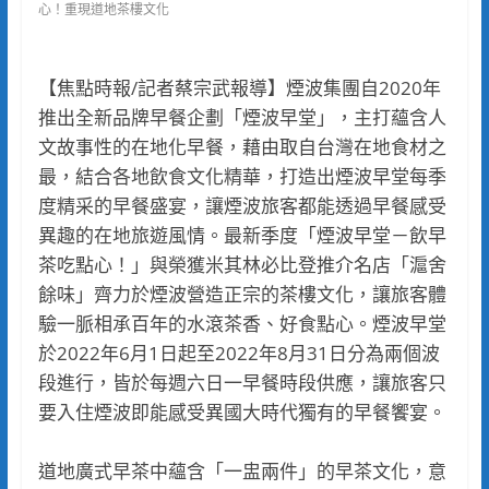
心！重現道地茶樓文化
【焦點時報/記者蔡宗武報導】煙波集團自2020年
推出全新品牌早餐企劃「煙波早堂」，主打蘊含人
文故事性的在地化早餐，藉由取自台灣在地食材之
最，結合各地飲食文化精華，打造出煙波早堂每季
度精采的早餐盛宴，讓煙波旅客都能透過早餐感受
異趣的在地旅遊風情。最新季度「煙波早堂－飲早
茶吃點心！」與榮獲米其林必比登推介名店「滬舍
餘味」齊力於煙波營造正宗的茶樓文化，讓旅客體
驗一脈相承百年的水滾茶香、好食點心。煙波早堂
於2022年6月1日起至2022年8月31日分為兩個波
段進行，皆於每週六日一早餐時段供應，讓旅客只
要入住煙波即能感受異國大時代獨有的早餐饗宴。
道地廣式早茶中蘊含「一盅兩件」的早茶文化，意