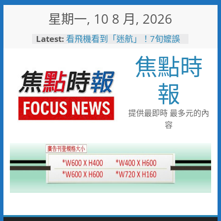
Skip
星期一, 10 8 月, 2026
to
content
Latest:
看飛機看到「迷航」！7旬嬤誤
闖機場工地 小港桂陽所暖警助
焦點時
返家
免費試飲啤酒x港灣夕陽音樂
會 115年竹南觀光文化季
報
8/22-23限時登場
失智母親外出迷途 竹警二分局
調閱監視器沿線搜尋接力尋回平
提供最即時 最多元的內
安返家
容
女子騎乘電動行李箱上路 警二
分局將依法制單開罰
過度猜疑會扼殺真愛 4個技巧擺
脫感情裡的猜疑陷阱