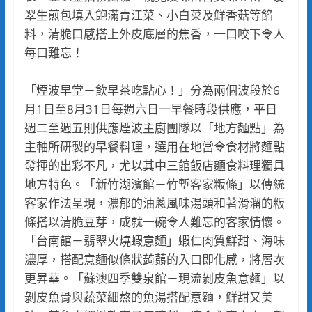
翠生煎包填入飽滿青江菜、小白菜及鮮香菇等餡
料，清脆口感搭上外皮底層的焦香，一口咬下令人
每口難忘！
「煙波早堂－飲早茶吃點心！」分為兩個波段於6
月1日至8月31日每週六日一早餐時段供應，平日
週二至週五則供應煙波主廚團隊以「地方麵點」為
主軸所研製的早餐料理，選用在地當令食材將麵點
發揮的出彩不凡，尤以其中三館飯店麵食料理獨具
地方特色。「新竹湖濱館－竹塹客家粄條」以傳統
客家作法呈現，濃郁的油蔥風味湯頭和著滑溜的粄
條搭以清脆豆芽，成就一碗令人難忘的客家情懷。
「台南館－翡翠火燒蝦意麵」蝦仁肉質鮮甜、海味
濃厚，搭配意麵似條狀蒟蒻的入口即化感，將層次
更昇華。「蘇澳四季雙泉館－現流剝皮魚意麵」以
剝皮魚骨與蔬菜細熬的魚湯搭配意麵，鮮甜又美