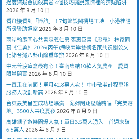
過度猜疑會扼殺真愛 4個技巧擺脫感情裡的猜疑陷阱
2026 年 8 月 10 日
看飛機看到「迷航」！7旬嬤誤闖機場工地 小港桂陽
所暖警助返家
2026 年 8 月 10 日
兩岸翰墨同心共書忠義仁勇 張惠臣書《忠義》 林家同
寫《仁勇》 2026(丙午)海峽兩岸藝術名家共祝關公文
化節台灣八卦山隆重舉辦
2026 年 8 月 10 日
中元普渡這盒最有心！臺南集結10款人氣農產 愛買
限量開賣
2026 年 8 月 10 日
一直走在前面！單月42.8萬人次！ 中市敬老計程車隊
服務人次創新高
2026 年 8 月 10 日
台東最美星空成功場爆滿 亂彈阿翔壓軸嗨唱「完美落
地」3500人共度夏夜
2026 年 8 月 9 日
高雄親子遊樂園爆人氣！單日3.5萬人湧入 首週末破
6.5萬人
2026 年 8 月 9 日