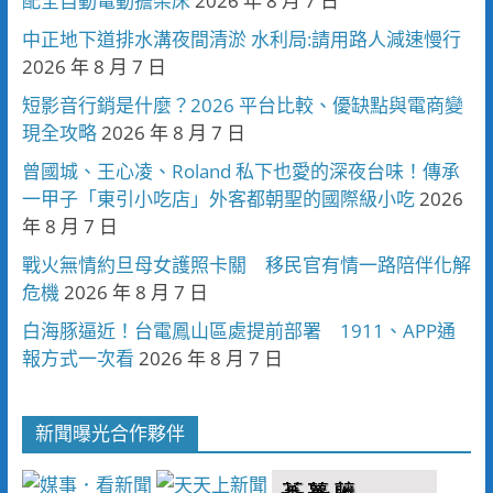
配全自動電動擔架床
2026 年 8 月 7 日
中正地下道排水溝夜間清淤 水利局:請用路人減速慢行
2026 年 8 月 7 日
短影音行銷是什麼？2026 平台比較、優缺點與電商變
現全攻略
2026 年 8 月 7 日
曾國城、王心凌、Roland 私下也愛的深夜台味！傳承
一甲子「東引小吃店」外客都朝聖的國際級小吃
2026
年 8 月 7 日
戰火無情約旦母女護照卡關 移民官有情一路陪伴化解
危機
2026 年 8 月 7 日
白海豚逼近！台電鳳山區處提前部署 1911、APP通
報方式一次看
2026 年 8 月 7 日
新聞曝光合作夥伴