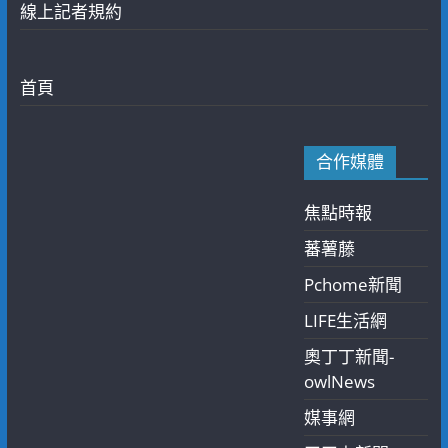
線上記者規約
首頁
合作媒體
焦點時報
蕃薯藤
Pchome新聞
LIFE生活網
奧丁丁新聞-
owlNews
媒事網