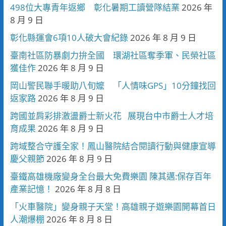
498位大專青年返鄉 彰化暑期工讀營隊結業
2026 年
8 月 9 日
彰化縣運會6項10人破大會紀錄
2026 年 8 月 9 日
臺南社區防暴劇力拚全國 環湖社區奪季軍、民榮社區
獲佳作
2026 年 8 月 9 日
岡山警民聯手暖助八旬嬤 「人情味GPS」10分鐘找回
返家路
2026 年 8 月 9 日
跨國並肩彩排激盪爵士新火花 展現台中市爵士人才培
育成果
2026 年 8 月 9 日
跨域整合守護全家！鳳山醫院結合閱讀行動與健康宣導
慶父親節
2026 年 8 月 9 日
臺鐵高雄機廠變身全台最大免費樂園 陳其邁:保存百年
產業記憶！
2026 年 8 月 8 日
「火車醫院」變身親子天堂！高雄親子遊樂園開幕首日
人潮爆棚
2026 年 8 月 8 日