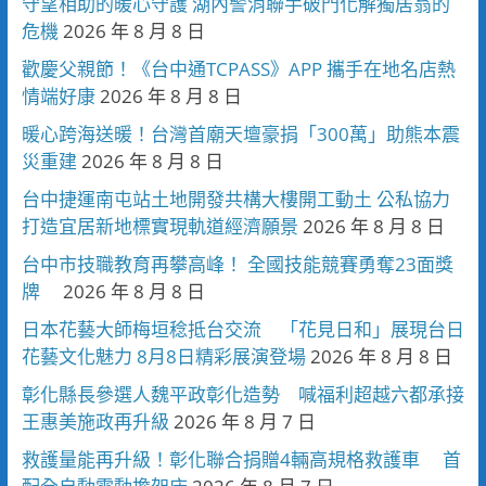
守望相助的暖心守護 湖內警消聯手破門化解獨居翁的
危機
2026 年 8 月 8 日
歡慶父親節！《台中通TCPASS》APP 攜手在地名店熱
情端好康
2026 年 8 月 8 日
暖心跨海送暖！台灣首廟天壇豪捐「300萬」助熊本震
災重建
2026 年 8 月 8 日
台中捷運南屯站土地開發共構大樓開工動土 公私協力
打造宜居新地標實現軌道經濟願景
2026 年 8 月 8 日
台中市技職教育再攀高峰！ 全國技能競賽勇奪23面獎
牌
2026 年 8 月 8 日
日本花藝大師梅垣稔抵台交流 「花見日和」展現台日
花藝文化魅力 8月8日精彩展演登場
2026 年 8 月 8 日
彰化縣長參選人魏平政彰化造勢 喊福利超越六都承接
王惠美施政再升級
2026 年 8 月 7 日
救護量能再升級！彰化聯合捐贈4輛高規格救護車 首