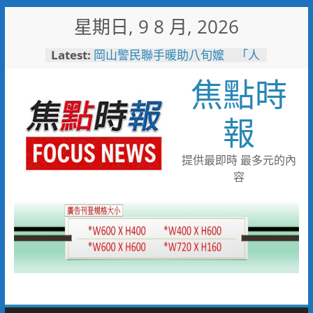
Skip
星期日, 9 8 月, 2026
to
content
Latest:
岡山警民聯手暖助八旬嬤 「人
情味GPS」10分鐘找回返家路
焦點時
高雄4,599件作品傳遞拒毒信
念 「2026港都反毒盃」用畫
筆打造兒童防毒力
報
498位大專青年返鄉 彰化暑期
工讀營隊結業
彰化縣運會6項10人破大會紀錄
提供最即時 最多元的內
臺南社區防暴劇力拚全國 環湖
容
社區奪季軍、民榮社區獲佳作