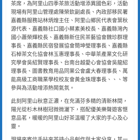
茶席，為阿里山四季茶旅活動增添異國色彩，活動
現場有阿里山管理處陳榮欽副處長、內政部移民署
嘉義縣服務站林炳煌主任、阿里山鄉民代表會葉秋
源代表、嘉義縣社口國小蔡素美校長、嘉義縣灣內
國小蕭榮輝校長、嘉義縣新住民茶藝協會魏珍群理
事長、嘉義縣民宿發展協會簡坤瑩理事長、嘉義縣
石棹茶文化協會林玉惠理事長、中華茶產業文化研
究學會吳紹賢理事長、台南台越愛心會協會吳龍紹
理事長、圖書教育用品同業公會盧大春理事長、萬
能高級工商職業學校校友會黃金珠理事長、、、等
參與為活動增添熱鬧氣氛。
此刻阿里山秋意正濃，在充滿芬多精的清新林間，
陽光從杉木林樹冠微微灑下，搭配優美樂聲遊客愜
意品茗，暖暖的阿里山好茶溫暖了大家的手心及心
靈。
現場來賓信手拈來茶詩小品創作與大家分享，其一