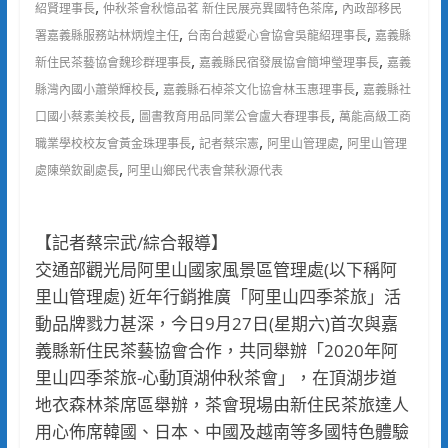
,
,
紹賢理事長
仲秋茶會秋憶品茗 新住民展亮異國特色茶席
內政部移民
,
,
署嘉義縣服務站林炳煌主任
台南台越愛心會協會吳龍紹理事長
嘉義縣
,
,
新住民茶藝協會魏珍群理事長
嘉義縣民宿發展協會簡坤瑩理事長
嘉義
,
,
縣灣內國小蕭榮輝校長
嘉義縣石棹茶文化協會林玉惠理事長
嘉義縣社
,
,
口國小蔡素美校長
圖書教育用品同業公會盧大春理事長
萬能高級工商
,
,
,
職業學校校友會黃金珠理事長
記者蔡宗憲
阿里山管理處
阿里山管理
,
處陳榮欽副處長
阿里山鄉民代表會葉秋源代表
【記者蔡宗武/綜合報導】
交通部觀光局阿里山國家風景區管理處(以下稱阿
里山管理處) 近年行銷推廣「阿里山四季茶旅」活
動品牌戮力甚深，今日9月27日(星期六)首次與嘉
義縣新住民茶藝協會合作，共同舉辦「2020年阿
里山四季茶旅-心動頂湖仲秋茶會」，在頂湖步道
地衣森林茶席區舉辦，茶會現場由新住民茶旅達人
用心佈席韓國、日本、中國及越南等多國特色體驗