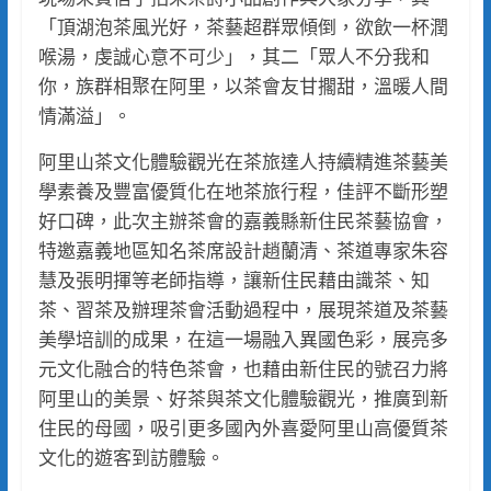
「頂湖泡茶風光好，茶藝超群眾傾倒，欲飲一杯潤
喉湯，虔誠心意不可少」，其二「眾人不分我和
你，族群相聚在阿里，以茶會友甘擱甜，溫暖人間
情滿溢」。
阿里山茶文化體驗觀光在茶旅達人持續精進茶藝美
學素養及豐富優質化在地茶旅行程，佳評不斷形塑
好口碑，此次主辦茶會的嘉義縣新住民茶藝協會，
特邀嘉義地區知名茶席設計趙蘭清、茶道專家朱容
慧及張明揮等老師指導，讓新住民藉由識茶、知
茶、習茶及辦理茶會活動過程中，展現茶道及茶藝
美學培訓的成果，在這一場融入異國色彩，展亮多
元文化融合的特色茶會，也藉由新住民的號召力將
阿里山的美景、好茶與茶文化體驗觀光，推廣到新
住民的母國，吸引更多國內外喜愛阿里山高優質茶
文化的遊客到訪體驗。