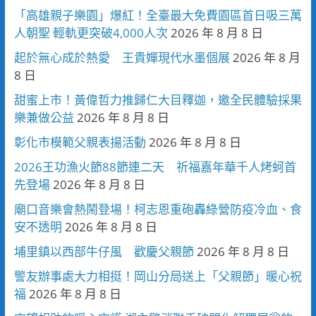
「高雄親子樂園」爆紅！全臺最大免費園區首日吸三萬
人朝聖 輕軌更突破4,000人次
2026 年 8 月 8 日
起於無心成於熱愛 王貴嬋現代水墨個展
2026 年 8 月
8 日
甜蜜上市！黃偉哲力推歸仁大目釋迦，邀全民體驗採果
樂兼做公益
2026 年 8 月 8 日
彰化市模範父親表揚活動
2026 年 8 月 8 日
2026王功漁火節88節連二天 祈福嘉年華千人烤蚵首
先登場
2026 年 8 月 8 日
廟口音樂會熱鬧登場！柯志恩重砲轟綠營防疫冷血、食
安不透明
2026 年 8 月 8 日
埔里鎮以西部牛仔風 歡慶父親節
2026 年 8 月 8 日
警友辦事處大力相挺！岡山分局送上「父親節」暖心祝
福
2026 年 8 月 8 日