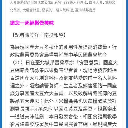
,
,
,
大豆網路食譜募集成果發表記者會
333懶人料理法
國產大豆
城邦文
,
,
,
化集團
大糧倉計畫
發表的十道人氣料理
臺北城邦書房
邀您一起輕鬆做美味
【記者陳笠洋／南投報導】
為展現國產大豆多樣化的食用性及提高消費量，行
政院農業委員會農糧署輔導中華民國農會於今
（20）日在臺北城邦書房舉辦「食豆煮易」國產大
豆網路食譜募集成果發表記者會，現場除發表超過
百道國產大豆創意料理及網友熱愛的前十名人氣料
理之外，還邀請營養師、生產者及銷售通路一同座
談分享國產大豆六大益處，以及破解網路謠傳的豆
製品五大迷思；此外，米糧媽媽也與農糧署蘇茂祥
副署長親手示範如何以國產黃豆及黑豆，輕鬆變出
一道道美味佳餚。本日發表會後，相關食譜與教學
影片建置於該署及中華民國農會官網，呈現國產大