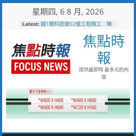
Skip
星期四, 6 8 月, 2026
to
content
Latest:
國1橋科匝道52億工程開工 陳
其邁：打造高雄半導體S廊帶交
焦點時
通命脈
高雄水利局推水保闖關活動 親
子健走學防災拿好禮
報
台糖80週年推首款品牌IP「角
糖」 方糖變身萌角色重啟糖業
文化新故事
提供最即時 最多元的內
「七轉七接」水湳轉運中心交通
容
任意門 台中四大轉運中心啟
用邁向智慧新里程
大林蒲遷村穩步推進 安置地道
路成型116年啟動配地