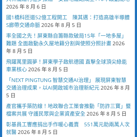
2026 年 8 月 6 日
國1橋科匝道52億工程開工 陳其邁：打造高雄半導體
S廊帶交通命脈
2026 年 8 月 5 日
率全國之先！屏東縣自籌縣款破局15年「一地多屋」
難題 全面啟動永久屋地籍分割與使照分照計畫
2026
年 8 月 5 日
飛躍萬里圓夢！屏東學子啟航德國 直擊全球頂尖綠能
車業核心
2026 年 8 月 5 日
「NEXT PINGTUNG 智慧交通AI治理」 展現屏東智慧
交通治理成果，以AI開啟城市治理新紀元
2026 年 8 月
5 日
產官攜手築防線！地政聯合工策會推動「防詐三寶」暨
檔案共展 守護民眾與企業資產安全
2026 年 8 月 5 日
彰基員工響應捐出手作暖心義賣 551萬元助兩萬人次
就醫
2026 年 8 月 5 日