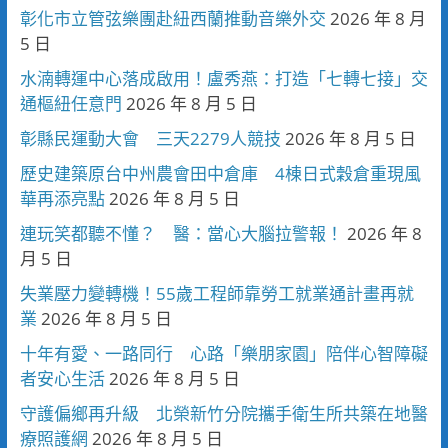
彰化市立管弦樂團赴紐西蘭推動音樂外交
2026 年 8 月
5 日
水湳轉運中心落成啟用！盧秀燕：打造「七轉七接」交
通樞紐任意門
2026 年 8 月 5 日
彰縣民運動大會 三天2279人競技
2026 年 8 月 5 日
歷史建築原台中州農會田中倉庫 4棟日式穀倉重現風
華再添亮點
2026 年 8 月 5 日
連玩笑都聽不懂？ 醫：當心大腦拉警報！
2026 年 8
月 5 日
失業壓力變轉機！55歲工程師靠勞工就業通計畫再就
業
2026 年 8 月 5 日
十年有愛、一路同行 心路「樂朋家園」陪伴心智障礙
者安心生活
2026 年 8 月 5 日
守護偏鄉再升級 北榮新竹分院攜手衛生所共築在地醫
療照護網
2026 年 8 月 5 日