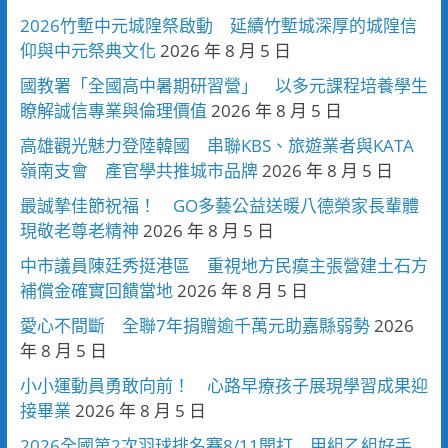
2026竹塹中元城隍祭啟動 延續竹塹城深厚的城隍信
仰與中元祭典文化
2026 年 8 月 5 日
國教署「全國高中暑期研習營」 以多元課程培養學生
瞭解誠信專業與倫理價值
2026 年 8 月 5 日
高雄觀光魅力登陸韓國 串聯KBS、旅遊業者與KATA
嶺南支會 產官學共推城市品牌
2026 年 8 月 5 日
最誠摯佳節祝福！ GO多藝公益送暖八德榮家長輩體
現敬老尊老精神
2026 年 8 月 5 日
中市議員陳廷秀挺港區 重視地方民瘼主張營建土石方
補償金確實回饋當地
2026 年 8 月 5 日
愛心不間斷 全聯7年捐贈逾千萬元助嘉縣弱勢
2026
年 8 月 5 日
小小運動員勇敢向前！ 心路早療孩子展現學習成果迎
接畢業
2026 年 8 月 5 日
2026全國第2次羽球排名賽8/11開打 甲組乙組好手