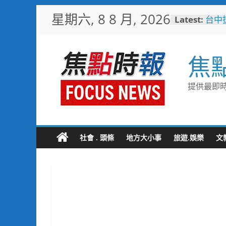
暖心
Skip
星期六, 8 8 月, 2026
Latest:
捐「
to
台中
content
樓開
新地
焦
警友
送上
守望
提供最即時
聯手
歡慶
TCP
情端
社會 . 頭條
地方大小事
旅遊.娛樂
文