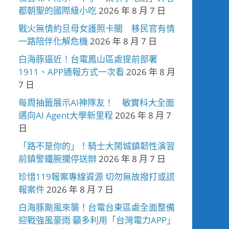
都朝聖的國際級小吃
2026 年 8 月 7 日
戰火無情約旦母女護照卡關 移民官有情
一路陪伴化解危機
2026 年 8 月 7 日
白海豚逼近！台電鳳山區處提前部署
1911、APP通報方式一次看
2026 年 8 月
7 日
每周抽籤展示AI神隊友！ 敏實科大全面
邁向AI Agent大學新里程
2026 年 8 月 7
日
「路不是你的」！騎士大鬧城鎮韌性演習
前鎮警鐵腕攔停送辦
2026 年 8 月 7 日
珍惜119報案專線資源 切勿無故撥打或謊
報案件
2026 年 8 月 7 日
白海豚颱風來襲！台電台東區處全面整備
迎戰強風豪雨 籲多利用「台灣電力APP」