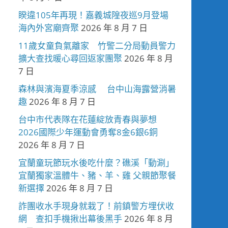
睽違105年再現！嘉義城隍夜巡9月登場
海內外宮廟齊聚
2026 年 8 月 7 日
11歲女童負氣離家 竹警二分局動員警力
擴大查找暖心尋回返家團聚
2026 年 8 月
7 日
森林與濱海夏季涼感 台中山海露營消暑
趣
2026 年 8 月 7 日
台中市代表隊在花蓮綻放青春與夢想
2026國際少年運動會勇奪8金6銀6銅
2026 年 8 月 7 日
宜蘭童玩節玩水後吃什麼？礁溪「動涮」
宜蘭獨家溫體牛、豬、羊、雞 父親節聚餐
新選擇
2026 年 8 月 7 日
詐團收水手現身就栽了！前鎮警方埋伏收
網 查扣手機揪出幕後黑手
2026 年 8 月