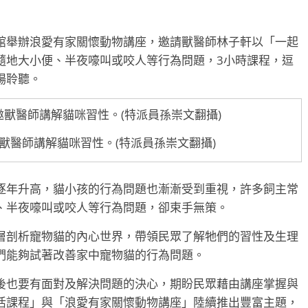
館舉辦浪愛有家關懷動物講座，邀請獸醫師林子軒以「一起
隨地大小便、半夜嚎叫或咬人等行為問題，3小時課程，逗
場聆聽。
獸醫師講解貓咪習性。(特派員孫崇文翻攝)
逐年升高，貓小孩的行為問題也漸漸受到重視，許多飼主常
、半夜嚎叫或咬人等行為問題，卻束手無策。
層剖析寵物貓的內心世界，帶領民眾了解牠們的習性及生理
們能夠試著改善家中寵物貓的行為問題。
後也要有面對及解決問題的決心，期盼民眾藉由講座掌握與
活課程」與「浪愛有家關懷動物講座」陸續推出豐富主題，