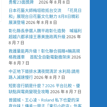
勇奪23面獎牌
2026 年 8 月 8 日
日本花藝大師梅垣稔抵台交流 「花見日
和」展現台日花藝文化魅力 8月8日精彩
展演登場
2026 年 8 月 8 日
彰化縣長參選人魏平政彰化造勢 喊福利
超越六都承接王惠美施政再升級
2026 年
8 月 7 日
救護量能再升級！彰化聯合捐贈4輛高規
格救護車 首配全自動電動擔架床
2026
年 8 月 7 日
中正地下道排水溝夜間清淤 水利局:請用
路人減速慢行
2026 年 8 月 7 日
短影音行銷是什麼？2026 平台比較、優
缺點與電商變現全攻略
2026 年 8 月 7 日
曾國城、王心凌、Roland 私下也愛的深
夜台味！傳承一甲子「東引小吃店」外客