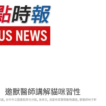
 邀獸醫師講解貓咪習性
,
,
,
,
保處
台中市立圖書館西屯分館
孫崇文
浪愛有家關懷動物講座
獸醫師林子軒