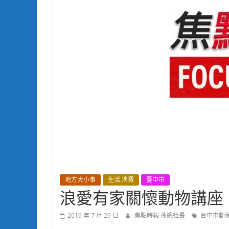
地方大小事
生活.消費
臺中市
浪愛有家關懷動物講座
2019 年 7 月 29 日
焦點時報 孫總社長
台中市動