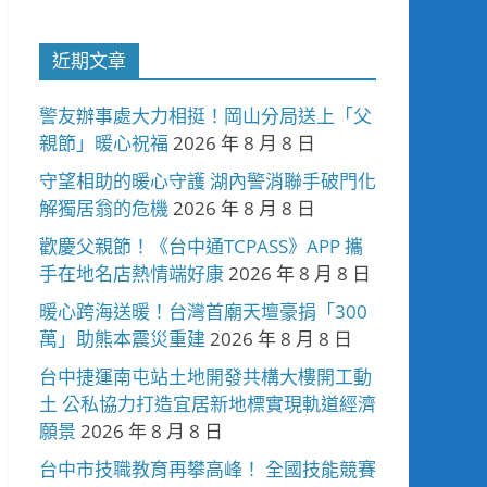
近期文章
警友辦事處大力相挺！岡山分局送上「父
親節」暖心祝福
2026 年 8 月 8 日
守望相助的暖心守護 湖內警消聯手破門化
解獨居翁的危機
2026 年 8 月 8 日
歡慶父親節！《台中通TCPASS》APP 攜
手在地名店熱情端好康
2026 年 8 月 8 日
暖心跨海送暖！台灣首廟天壇豪捐「300
萬」助熊本震災重建
2026 年 8 月 8 日
台中捷運南屯站土地開發共構大樓開工動
土 公私協力打造宜居新地標實現軌道經濟
願景
2026 年 8 月 8 日
台中市技職教育再攀高峰！ 全國技能競賽