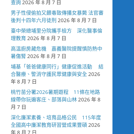
查詢
2026 年 8 月 7 日
男子性侵偷拍又餵毒致傳播女暴斃 法官審
後判十四年六月徒刑
2026 年 8 月 7 日
臺中榮總埔里分院攜手檢方 深化醫事倫
理教育
2026 年 8 月 7 日
高溫廚房藏危機 嘉義醫院提醒慎防熱中
暑傷腎
2026 年 8 月 7 日
埔基「爸爸健康同行」健康促進活動 結
合醫療、警消守護民眾健康與安全
2026
年 8 月 7 日
桃竹苗分署2026暑期遊程 11條在地路
線帶你玩遍客庄、部落與山林
2026 年 8
月 7 日
深化廉潔素養、培育品格公民 115年度
全國高中廉潔教育研習營成果豐碩
2026
年 8 月 7 日