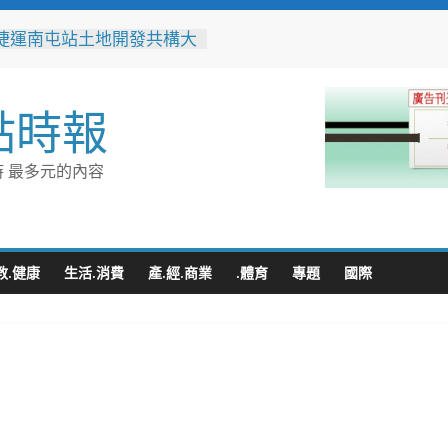
跨海送暖！台灣首廟天壇豪
300萬」助熊本震災重建
捷運南屯站土地開發共構大
工動土 公私協力打造宜居
標實現軌道經濟願景
點時報
辦事處大力相挺！岡山分局
「父親節」暖心祝福
相助的暖心守護 湖內警消
 最多元的內容
破門化解獨居翁的危機
父親節！《台中通
ASS》APP 攜手在地名店熱
好康
教.健康
生活.消費
產.經.商業
.體育
專題
國際