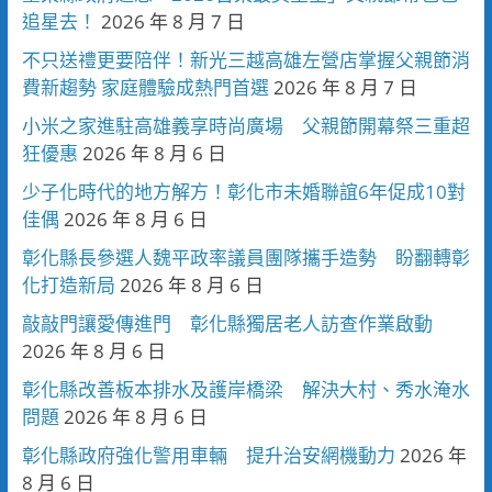
追星去！
2026 年 8 月 7 日
不只送禮更要陪伴！新光三越高雄左營店掌握父親節消
費新趨勢 家庭體驗成熱門首選
2026 年 8 月 7 日
小米之家進駐高雄義享時尚廣場 父親節開幕祭三重超
狂優惠
2026 年 8 月 6 日
少子化時代的地方解方！彰化市未婚聯誼6年促成10對
佳偶
2026 年 8 月 6 日
彰化縣長參選人魏平政率議員團隊攜手造勢 盼翻轉彰
化打造新局
2026 年 8 月 6 日
敲敲門讓愛傳進門 彰化縣獨居老人訪查作業啟動
2026 年 8 月 6 日
彰化縣改善板本排水及護岸橋梁 解決大村、秀水淹水
問題
2026 年 8 月 6 日
彰化縣政府強化警用車輛 提升治安網機動力
2026 年
8 月 6 日