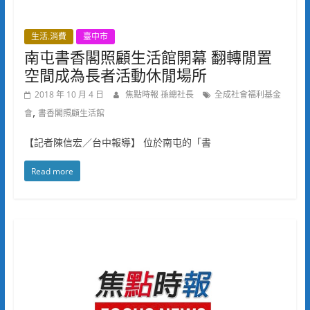
生活.消費
臺中市
南屯書香閣照顧生活館開幕 翻轉閒置
空間成為長者活動休閒場所
2018 年 10 月 4 日
焦點時報 孫總社長
全成社會福利基金
,
會
書香閣照顧生活館
【記者陳信宏／台中報導】 位於南屯的「書
Read more