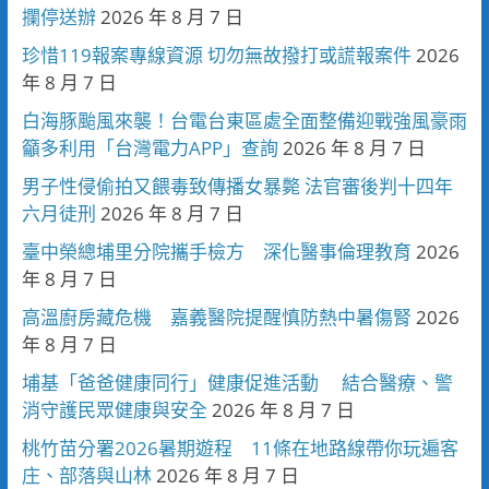
攔停送辦
2026 年 8 月 7 日
珍惜119報案專線資源 切勿無故撥打或謊報案件
2026
年 8 月 7 日
白海豚颱風來襲！台電台東區處全面整備迎戰強風豪雨
籲多利用「台灣電力APP」查詢
2026 年 8 月 7 日
男子性侵偷拍又餵毒致傳播女暴斃 法官審後判十四年
六月徒刑
2026 年 8 月 7 日
臺中榮總埔里分院攜手檢方 深化醫事倫理教育
2026
年 8 月 7 日
高溫廚房藏危機 嘉義醫院提醒慎防熱中暑傷腎
2026
年 8 月 7 日
埔基「爸爸健康同行」健康促進活動 結合醫療、警
消守護民眾健康與安全
2026 年 8 月 7 日
桃竹苗分署2026暑期遊程 11條在地路線帶你玩遍客
庄、部落與山林
2026 年 8 月 7 日