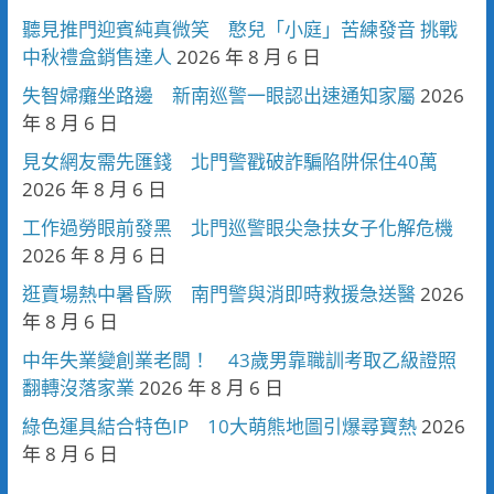
聽見推門迎賓純真微笑 憨兒「小庭」苦練發音 挑戰
中秋禮盒銷售達人
2026 年 8 月 6 日
失智婦癱坐路邊 新南巡警一眼認出速通知家屬
2026
年 8 月 6 日
見女網友需先匯錢 北門警戳破詐騙陷阱保住40萬
2026 年 8 月 6 日
工作過勞眼前發黑 北門巡警眼尖急扶女子化解危機
2026 年 8 月 6 日
逛賣場熱中暑昏厥 南門警與消即時救援急送醫
2026
年 8 月 6 日
中年失業變創業老闆！ 43歲男靠職訓考取乙級證照
翻轉沒落家業
2026 年 8 月 6 日
綠色運具結合特色IP 10大萌熊地圖引爆尋寶熱
2026
年 8 月 6 日