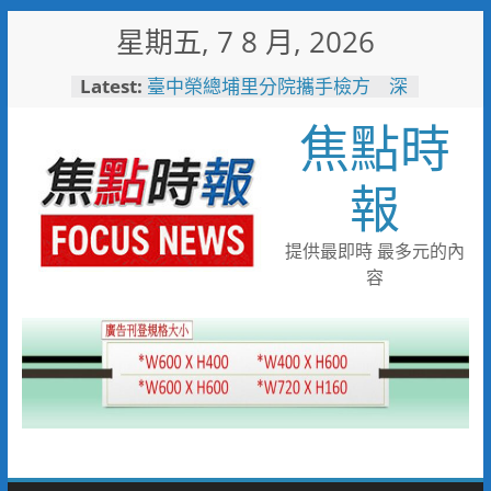
Skip
星期五, 7 8 月, 2026
to
content
Latest:
臺中榮總埔里分院攜手檢方 深
化醫事倫理教育
焦點時
「路不是你的」！騎士大鬧城鎮
韌性演習 前鎮警鐵腕攔停送辦
珍惜119報案專線資源 切勿無故
報
撥打或謊報案件
白海豚颱風來襲！台電台東區處
全面整備迎戰強風豪雨 籲多利
提供最即時 最多元的內
用「台灣電力APP」查詢
容
男子性侵偷拍又餵毒致傳播女暴
斃 法官審後判十四年六月徒刑