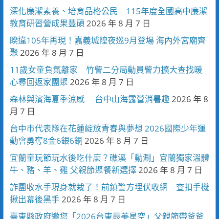
深化廉潔素養、培育品格公民 115年度全國高中廉潔
教育研習營成果豐碩
2026 年 8 月 7 日
睽違105年再現！嘉義城隍夜巡9月登場 海內外宮廟齊
聚
2026 年 8 月 7 日
11歲女童負氣離家 竹警二分局動員警力擴大查找暖
心尋回返家團聚
2026 年 8 月 7 日
森林與濱海夏季涼感 台中山海露營消暑趣
2026 年 8
月 7 日
台中市代表隊在花蓮綻放青春與夢想 2026國際少年運
動會勇奪8金6銀6銅
2026 年 8 月 7 日
宜蘭童玩節玩水後吃什麼？礁溪「動涮」宜蘭獨家溫體
牛、豬、羊、雞 父親節聚餐新選擇
2026 年 8 月 7 日
詐團收水手現身就栽了！前鎮警方埋伏收網 查扣手機
揪出幕後黑手
2026 年 8 月 7 日
臺東縣政府邀您「2026台東最美星空」父親節帶爸爸