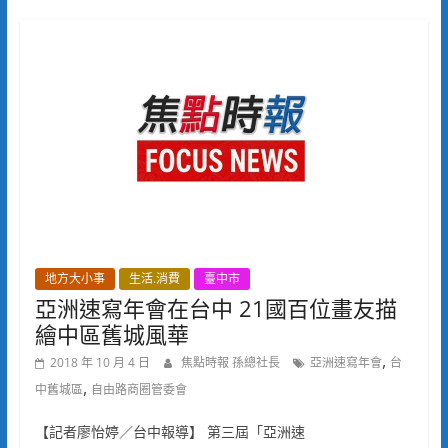
地方大小事
生活.消費
臺中市
亞洲速寫年會在台中 21國百位畫友描
繪中區舊城風華
,
2018 年 10 月 4 日
焦點時報 孫總社長
亞洲速寫年會
台
,
中舊城區
自由路商圈管委會
【記者廖怡婷／台中報導】 第三屆「亞洲速