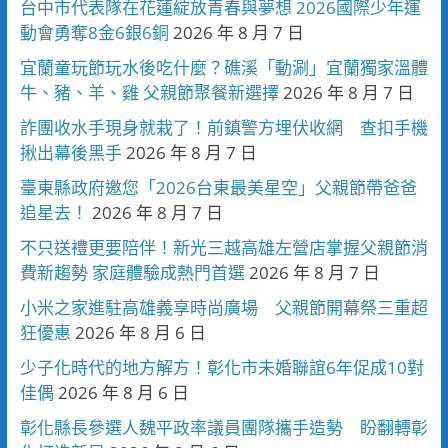
台中市代表隊在花蓮綻放青春與夢想 2026國際少年運
動會勇奪8金6銀6銅
2026 年 8 月 7 日
宜蘭童玩節玩水後吃什麼？礁溪「動涮」宜蘭獨家溫體
牛、豬、羊、雞 父親節聚餐新選擇
2026 年 8 月 7 日
詐團收水手現身就栽了！前鎮警方埋伏收網 查扣手機
揪出幕後黑手
2026 年 8 月 7 日
臺東縣政府邀您「2026台東最美星空」父親節帶爸爸
追星去！
2026 年 8 月 7 日
不只送禮更要陪伴！新光三越高雄左營店掌握父親節消
費新趨勢 家庭體驗成熱門首選
2026 年 8 月 7 日
小米之家進駐高雄義享時尚廣場 父親節開幕祭三重超
狂優惠
2026 年 8 月 6 日
少子化時代的地方解方！彰化市未婚聯誼6年促成10對
佳偶
2026 年 8 月 6 日
彰化縣長參選人魏平政率議員團隊攜手造勢 盼翻轉彰