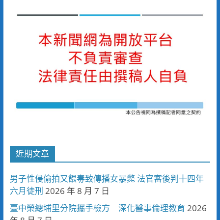
近期文章
男子性侵偷拍又餵毒致傳播女暴斃 法官審後判十四年
六月徒刑
2026 年 8 月 7 日
臺中榮總埔里分院攜手檢方 深化醫事倫理教育
2026