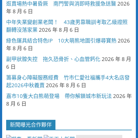
逛賣場熱中暑昏厥 南門警與消即時救援急送醫
2026
年 8 月 6 日
中年失業變創業老闆！ 43歲男靠職訓考取乙級證照
翻轉沒落家業
2026 年 8 月 6 日
綠色運具結合特色IP 10大萌熊地圖引爆尋寶熱
2026
年 8 月 6 日
副甲狀腺失控 拖久恐骨折、心血管鈣化
2026 年 8 月
6 日
籌募身心障礙服務經費 竹市仁愛社福攜手4大名店發
起2026中秋義賣
2026 年 8 月 6 日
嘉市10隻大白熊萌登場 帶你解鎖城市新玩法
2026 年
8 月 6 日
新聞曝光合作夥伴