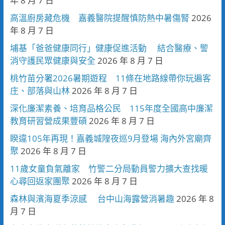
年 8 月 7 日
高溫廚房藏危機 嘉義醫院提醒慎防熱中暑傷腎
2026
年 8 月 7 日
埔基「爸爸健康同行」健康促進活動 結合醫療、警
消守護民眾健康與安全
2026 年 8 月 7 日
桃竹苗分署2026暑期遊程 11條在地路線帶你玩遍客
庄、部落與山林
2026 年 8 月 7 日
深化廉潔素養、培育品格公民 115年度全國高中廉潔
教育研習營成果豐碩
2026 年 8 月 7 日
睽違105年再現！嘉義城隍夜巡9月登場 海內外宮廟齊
聚
2026 年 8 月 7 日
11歲女童負氣離家 竹警二分局動員警力擴大查找暖
心尋回返家團聚
2026 年 8 月 7 日
森林與濱海夏季涼感 台中山海露營消暑趣
2026 年 8
月 7 日