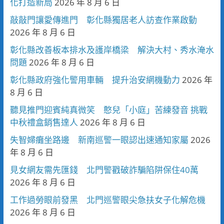
化打造新局
2026 年 8 月 6 日
敲敲門讓愛傳進門 彰化縣獨居老人訪查作業啟動
2026 年 8 月 6 日
彰化縣改善板本排水及護岸橋梁 解決大村、秀水淹水
問題
2026 年 8 月 6 日
彰化縣政府強化警用車輛 提升治安網機動力
2026 年
8 月 6 日
聽見推門迎賓純真微笑 憨兒「小庭」苦練發音 挑戰
中秋禮盒銷售達人
2026 年 8 月 6 日
失智婦癱坐路邊 新南巡警一眼認出速通知家屬
2026
年 8 月 6 日
見女網友需先匯錢 北門警戳破詐騙陷阱保住40萬
2026 年 8 月 6 日
工作過勞眼前發黑 北門巡警眼尖急扶女子化解危機
2026 年 8 月 6 日