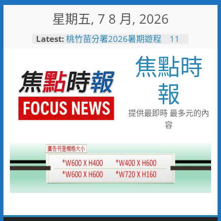
Skip
星期五, 7 8 月, 2026
to
content
Latest:
桃竹苗分署2026暑期遊程 11
條在地路線帶你玩遍客庄、部落
焦點時
與山林
男子性侵偷拍又餵毒致傳播女暴
斃 法官審後判十四年六月徒刑
報
臺中榮總埔里分院攜手檢方 深
化醫事倫理教育
高溫廚房藏危機 嘉義醫院提醒
提供最即時 最多元的內
慎防熱中暑傷腎
容
埔基「爸爸健康同行」健康促進
活動 結合醫療、警消守護民
眾健康與安全