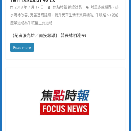
2018 年 7 月 17 日
焦點時報 孫總社長
埔里多處道路、排
,
,
水溝待改善
完善基礎建設，提升民眾生活品質與機能
牛眠路7-1號前
產業道路為牛眠里主要道路
【記者張光雄／南投報導】 縣長林明溱今(
Read more