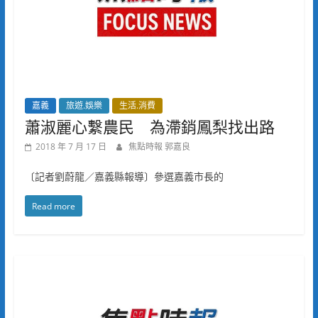
嘉義
旅遊.娛樂
生活.消費
蕭淑麗心繫農民 為滯銷鳳梨找出路
2018 年 7 月 17 日
焦點時報 郭嘉良
〔記者劉蔚龍／嘉義縣報導〕參選嘉義市長的
Read more