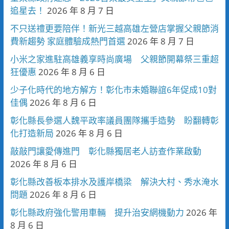
追星去！
2026 年 8 月 7 日
不只送禮更要陪伴！新光三越高雄左營店掌握父親節消
費新趨勢 家庭體驗成熱門首選
2026 年 8 月 7 日
小米之家進駐高雄義享時尚廣場 父親節開幕祭三重超
狂優惠
2026 年 8 月 6 日
少子化時代的地方解方！彰化市未婚聯誼6年促成10對
佳偶
2026 年 8 月 6 日
彰化縣長參選人魏平政率議員團隊攜手造勢 盼翻轉彰
化打造新局
2026 年 8 月 6 日
敲敲門讓愛傳進門 彰化縣獨居老人訪查作業啟動
2026 年 8 月 6 日
彰化縣改善板本排水及護岸橋梁 解決大村、秀水淹水
問題
2026 年 8 月 6 日
彰化縣政府強化警用車輛 提升治安網機動力
2026 年
8 月 6 日