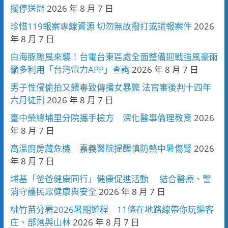
攔停送辦
2026 年 8 月 7 日
珍惜119報案專線資源 切勿無故撥打或謊報案件
2026
年 8 月 7 日
白海豚颱風來襲！台電台東區處全面整備迎戰強風豪雨
籲多利用「台灣電力APP」查詢
2026 年 8 月 7 日
男子性侵偷拍又餵毒致傳播女暴斃 法官審後判十四年
六月徒刑
2026 年 8 月 7 日
臺中榮總埔里分院攜手檢方 深化醫事倫理教育
2026
年 8 月 7 日
高溫廚房藏危機 嘉義醫院提醒慎防熱中暑傷腎
2026
年 8 月 7 日
埔基「爸爸健康同行」健康促進活動 結合醫療、警
消守護民眾健康與安全
2026 年 8 月 7 日
桃竹苗分署2026暑期遊程 11條在地路線帶你玩遍客
庄、部落與山林
2026 年 8 月 7 日