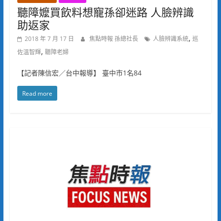
聽障嬤買飲料想寵孫卻迷路 人臉辨識
助返家
,
2018 年 7 月 17 日
焦點時報 孫總社長
人臉辨識系統
巡
,
佐溫智輝
聽障老婦
【記者陳信宏／台中報導】 臺中市1名84
Read more