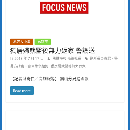
地方大小事
高雄市
獨居婦就醫後無力返家 警護送
2018 年 7 月 17 日
焦點時報 孫總社長
副所長吳貴霖、警
,
員方政東、實習生李紹銘
獨居婦就醫後無力返家
【記者潘嵩仁／高雄報導】 旗山分局建國派
Read more