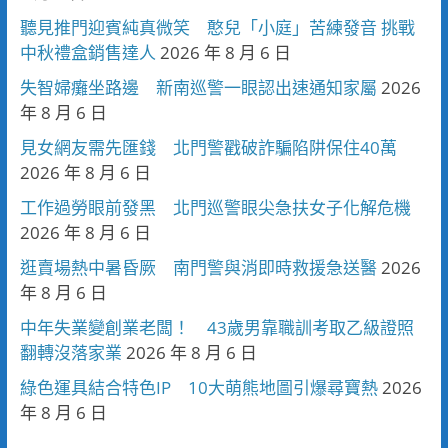
聽見推門迎賓純真微笑 憨兒「小庭」苦練發音 挑戰
中秋禮盒銷售達人
2026 年 8 月 6 日
失智婦癱坐路邊 新南巡警一眼認出速通知家屬
2026
年 8 月 6 日
見女網友需先匯錢 北門警戳破詐騙陷阱保住40萬
2026 年 8 月 6 日
工作過勞眼前發黑 北門巡警眼尖急扶女子化解危機
2026 年 8 月 6 日
逛賣場熱中暑昏厥 南門警與消即時救援急送醫
2026
年 8 月 6 日
中年失業變創業老闆！ 43歲男靠職訓考取乙級證照
翻轉沒落家業
2026 年 8 月 6 日
綠色運具結合特色IP 10大萌熊地圖引爆尋寶熱
2026
年 8 月 6 日