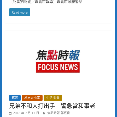
〔記者劉蔚龍／嘉義市報導〕嘉義市政府警察
Read more
嘉義
地方大小事
生活.消費
兄弟不和大打出手 警急當和事老
2018 年 7 月 17 日
焦點時報 郭嘉良