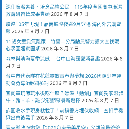
深化廉潔素養、培育品格公民 115年度全國高中廉潔
教育研習營成果豐碩
2026 年 8 月 7 日
睽違105年再現！嘉義城隍夜巡9月登場 海內外宮廟齊
聚
2026 年 8 月 7 日
11歲女童負氣離家 竹警二分局動員警力擴大查找暖
心尋回返家團聚
2026 年 8 月 7 日
森林與濱海夏季涼感 台中山海露營消暑趣
2026 年 8
月 7 日
台中市代表隊在花蓮綻放青春與夢想 2026國際少年運
動會勇奪8金6銀6銅
2026 年 8 月 7 日
宜蘭童玩節玩水後吃什麼？礁溪「動涮」宜蘭獨家溫體
牛、豬、羊、雞 父親節聚餐新選擇
2026 年 8 月 7 日
詐團收水手現身就栽了！前鎮警方埋伏收網 查扣手機
揪出幕後黑手
2026 年 8 月 7 日
臺東縣政府邀您「2026台東最美星空」父親節帶爸爸