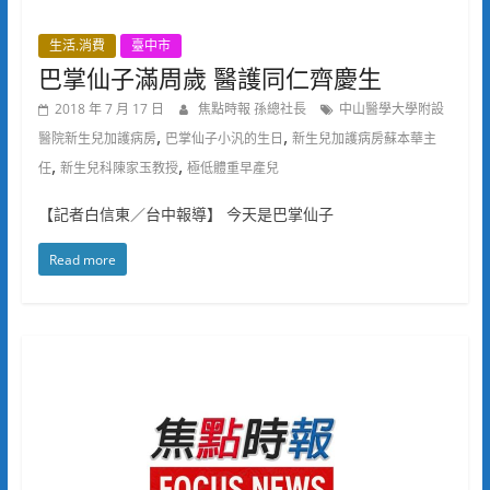
生活.消費
臺中市
巴掌仙子滿周歲 醫護同仁齊慶生
2018 年 7 月 17 日
焦點時報 孫總社長
中山醫學大學附設
,
,
醫院新生兒加護病房
巴掌仙子小汎的生日
新生兒加護病房蘇本華主
,
,
任
新生兒科陳家玉教授
極低體重早產兒
【記者白信東／台中報導】 今天是巴掌仙子
Read more