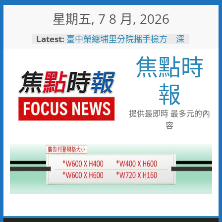
Skip
星期五, 7 8 月, 2026
to
content
Latest:
臺中榮總埔里分院攜手檢方 深
化醫事倫理教育
焦點時
「路不是你的」！騎士大鬧城鎮
韌性演習 前鎮警鐵腕攔停送辦
珍惜119報案專線資源 切勿無故
報
撥打或謊報案件
白海豚颱風來襲！台電台東區處
全面整備迎戰強風豪雨 籲多利
提供最即時 最多元的內
用「台灣電力APP」查詢
容
男子性侵偷拍又餵毒致傳播女暴
斃 法官審後判十四年六月徒刑