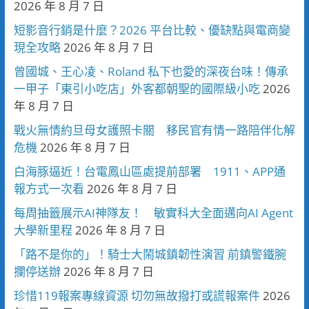
2026 年 8 月 7 日
短影音行銷是什麼？2026 平台比較、優缺點與電商變
現全攻略
2026 年 8 月 7 日
曾國城、王心凌、Roland 私下也愛的深夜台味！傳承
一甲子「東引小吃店」外客都朝聖的國際級小吃
2026
年 8 月 7 日
戰火無情約旦母女護照卡關 移民官有情一路陪伴化解
危機
2026 年 8 月 7 日
白海豚逼近！台電鳳山區處提前部署 1911、APP通
報方式一次看
2026 年 8 月 7 日
每周抽籤展示AI神隊友！ 敏實科大全面邁向AI Agent
大學新里程
2026 年 8 月 7 日
「路不是你的」！騎士大鬧城鎮韌性演習 前鎮警鐵腕
攔停送辦
2026 年 8 月 7 日
珍惜119報案專線資源 切勿無故撥打或謊報案件
2026