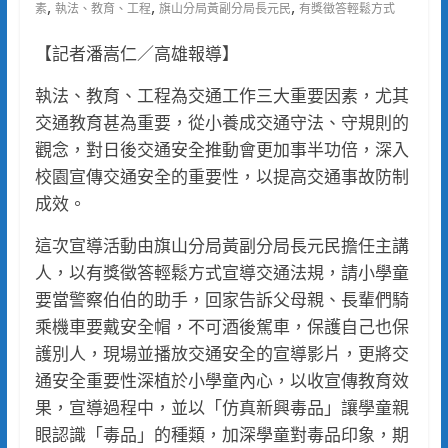
,
,
,
素
執法、教育、工程
旗山分局黃副分局長元民
有獎徵答輕鬆方式
【記者潘嵩仁／高雄報導】
執法、教育、工程為交通工作三大重要因素，尤其
交通教育甚為重要，從小養成交通守法、守規則的
觀念，對日後交通安全推動會更加事半功倍，深入
校園宣傳交通安全的重要性，以提高交通事故防制
成效。
這次宣導活動由旗山分局黃副分局長元民擔任主講
人，以有獎徵答輕鬆方式宣導交通法規，請小學童
要當警察伯伯的助手，回家告訴父母親、長輩們騎
乘機車要戴安全帽，不可酒後駕車，保護自己也保
護別人，現場並播放交通安全的宣導影片，更將交
通安全重要性深植於小學童內心，以收宣傳教育效
果，宣導過程中，並以「仿真新興毒品」讓學童親
眼認識「毒品」的種類，加深學童對毒品印象，期