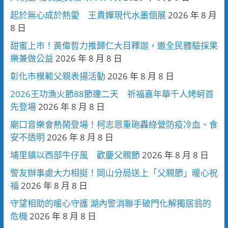
起於無心成於熱愛 王貴嬋現代水墨個展
2026 年 8 月
8 日
甜蜜上市！黃偉哲力推歸仁大目釋迦，邀全民體驗採果
樂兼做公益
2026 年 8 月 8 日
彰化市模範父親表揚活動
2026 年 8 月 8 日
2026王功漁火節88節連二天 祈福嘉年華千人烤蚵首
先登場
2026 年 8 月 8 日
廟口音樂會熱鬧登場！柯志恩重砲轟綠營防疫冷血、食
安不透明
2026 年 8 月 8 日
埔里鎮以西部牛仔風 歡慶父親節
2026 年 8 月 8 日
警友辦事處大力相挺！岡山分局送上「父親節」暖心祝
福
2026 年 8 月 8 日
守望相助的暖心守護 湖內警消聯手破門化解獨居翁的
危機
2026 年 8 月 8 日