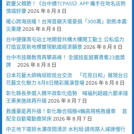
歡慶父親節！《台中通TCPASS》APP 攜手在地名店熱
情端好康
2026 年 8 月 8 日
暖心跨海送暖！台灣首廟天壇豪捐「300萬」助熊本震
災重建
2026 年 8 月 8 日
台中捷運南屯站土地開發共構大樓開工動土 公私協力
打造宜居新地標實現軌道經濟願景
2026 年 8 月 8 日
台中市技職教育再攀高峰！ 全國技能競賽勇奪23面獎
牌
2026 年 8 月 8 日
日本花藝大師梅垣稔抵台交流 「花見日和」展現台日
花藝文化魅力 8月8日精彩展演登場
2026 年 8 月 8 日
彰化縣長參選人魏平政彰化造勢 喊福利超越六都承接
王惠美施政再升級
2026 年 8 月 7 日
救護量能再升級！彰化聯合捐贈4輛高規格救護車 首
配全自動電動擔架床
2026 年 8 月 7 日
中正地下道排水溝夜間清淤 水利局:請用路人減速慢行