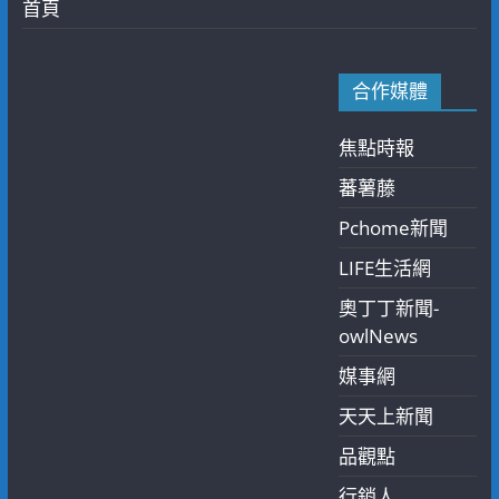
首頁
合作媒體
焦點時報
蕃薯藤
Pchome新聞
LIFE生活網
奧丁丁新聞-
owlNews
媒事網
天天上新聞
品觀點
行銷人