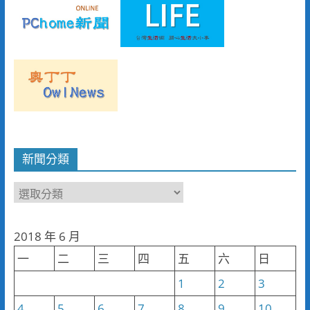
新聞分類
新
聞
分
2018 年 6 月
類
一
二
三
四
五
六
日
1
2
3
4
5
6
7
8
9
10