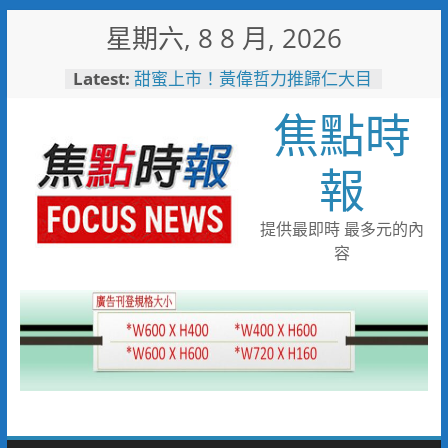
Skip
星期六, 8 8 月, 2026
to
content
Latest:
甜蜜上市！黃偉哲力推歸仁大目
釋迦，邀全民體驗採果樂兼做公
焦點時
益
臺鐵高雄機廠變身全台最大免費
樂園 陳其邁:保存百年產業記
報
憶！
「火車醫院」變身親子天堂！高
雄親子遊樂園開幕首日人潮爆棚
提供最即時 最多元的內
「高雄親子樂園」爆紅！全臺最
容
大免費園區首日吸三萬人朝聖
輕軌更突破4,000人次
起於無心成於熱愛 王貴嬋現代
水墨個展