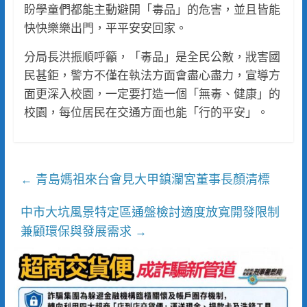
盼學童們都能主動避開「毒品」的危害，並且皆能
快快樂樂出門，平平安安回家。
分局長洪振順呼籲，「毒品」是全民公敵，戕害國
民甚鉅，警方不僅在執法方面會盡心盡力，宣導方
面更深入校園，一定要打造一個「無毒、健康」的
校園，每位居民在交通方面也能「行的平安」。
青島媽祖來台會見大甲鎮瀾宮董事長顏清標
←
中市大坑風景特定區通盤檢討適度放寬開發限制
兼顧環保與發展需求
→