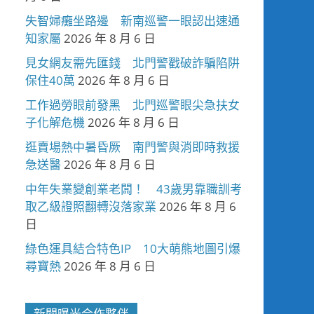
失智婦癱坐路邊 新南巡警一眼認出速通
知家屬
2026 年 8 月 6 日
見女網友需先匯錢 北門警戳破詐騙陷阱
保住40萬
2026 年 8 月 6 日
工作過勞眼前發黑 北門巡警眼尖急扶女
子化解危機
2026 年 8 月 6 日
逛賣場熱中暑昏厥 南門警與消即時救援
急送醫
2026 年 8 月 6 日
中年失業變創業老闆！ 43歲男靠職訓考
取乙級證照翻轉沒落家業
2026 年 8 月 6
日
綠色運具結合特色IP 10大萌熊地圖引爆
尋寶熱
2026 年 8 月 6 日
新聞曝光合作夥伴