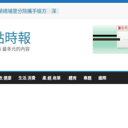
榮總埔里分院攜手檢方 深
事倫理教育
不是你的」！騎士大鬧城鎮
演習 前鎮警鐵腕攔停送辦
點時報
119報案專線資源 切勿無故
或謊報案件
豚颱風來襲！台電台東區處
 最多元的內容
整備迎戰強風豪雨 籲多利
台灣電力APP」查詢
性侵偷拍又餵毒致傳播女暴
法官審後判十四年六月徒刑
教.健康
生活.消費
產.經.商業
.體育
專題
國際