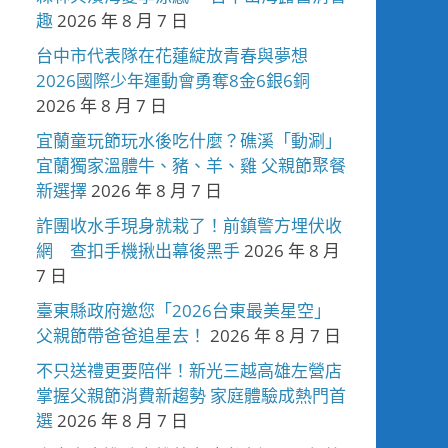
趣
2026 年 8 月 7 日
台中市代表隊在花蓮綻放青春與夢想
2026國際少年運動會勇奪8金6銀6銅
2026 年 8 月 7 日
宜蘭童玩節玩水後吃什麼？礁溪「動涮」
宜蘭獨家溫體牛、豬、羊、雞 父親節聚餐
新選擇
2026 年 8 月 7 日
詐團收水手現身就栽了！前鎮警方埋伏收
網 查扣手機揪出幕後黑手
2026 年 8 月
7 日
臺東縣政府邀您「2026台東最美星空」
父親節帶爸爸追星去！
2026 年 8 月 7 日
不只送禮更要陪伴！新光三越高雄左營店
掌握父親節消費新趨勢 家庭體驗成熱門首
選
2026 年 8 月 7 日