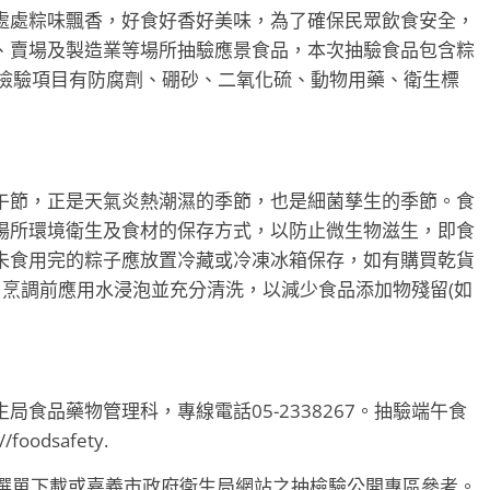
處處粽味飄香，好食好香好美味，為了確保民眾飲食安全，
、賣場及製造業等場所抽驗應景食品，本次抽驗食品包含粽
，檢驗項目有防腐劑、硼砂、二氧化硫、動物用藥、衛生標
午節，正是天氣炎熱潮濕的季節，也是細菌孳生的季節。食
場所環境衛生及食材的保存方式，以防止微生物滋生，即食
未食用完的粽子應放置冷藏或冷凍冰箱保存，如有購買乾貨
，烹調前應用水浸泡並充分清洗，以減少食品添加物殘留(如
食品藥物管理科，專線電話05-2338267。抽驗端午食
odsafety.
抽檢驗公開選單下載或嘉義市政府衛生局網站之抽檢驗公開專區參考。