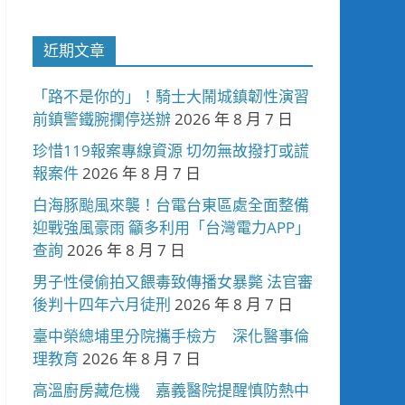
近期文章
「路不是你的」！騎士大鬧城鎮韌性演習
前鎮警鐵腕攔停送辦
2026 年 8 月 7 日
珍惜119報案專線資源 切勿無故撥打或謊
報案件
2026 年 8 月 7 日
白海豚颱風來襲！台電台東區處全面整備
迎戰強風豪雨 籲多利用「台灣電力APP」
查詢
2026 年 8 月 7 日
男子性侵偷拍又餵毒致傳播女暴斃 法官審
後判十四年六月徒刑
2026 年 8 月 7 日
臺中榮總埔里分院攜手檢方 深化醫事倫
理教育
2026 年 8 月 7 日
高溫廚房藏危機 嘉義醫院提醒慎防熱中