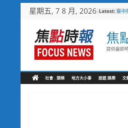
Skip
星期五, 7 8 月, 2026
Latest:
臺中
to
化醫
content
「路
韌性
焦
珍惜
撥打
白海
提供最即時
全面
用「
男子
斃 
社會 . 頭條
地方大小事
旅遊.娛樂
文