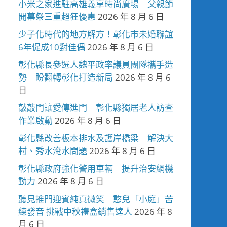
小米之家進駐高雄義享時尚廣場 父親節
開幕祭三重超狂優惠
2026 年 8 月 6 日
少子化時代的地方解方！彰化市未婚聯誼
6年促成10對佳偶
2026 年 8 月 6 日
彰化縣長參選人魏平政率議員團隊攜手造
勢 盼翻轉彰化打造新局
2026 年 8 月 6
日
敲敲門讓愛傳進門 彰化縣獨居老人訪查
作業啟動
2026 年 8 月 6 日
彰化縣改善板本排水及護岸橋梁 解決大
村、秀水淹水問題
2026 年 8 月 6 日
彰化縣政府強化警用車輛 提升治安網機
動力
2026 年 8 月 6 日
聽見推門迎賓純真微笑 憨兒「小庭」苦
練發音 挑戰中秋禮盒銷售達人
2026 年 8
月 6 日