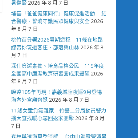
暑傷腎
2026 年 8 月 7 日
埔基「爸爸健康同行」健康促進活動 結
合醫療、警消守護民眾健康與安全
2026
年 8 月 7 日
桃竹苗分署2026暑期遊程 11條在地路
線帶你玩遍客庄、部落與山林
2026 年 8
月 7 日
深化廉潔素養、培育品格公民 115年度
全國高中廉潔教育研習營成果豐碩
2026
年 8 月 7 日
睽違105年再現！嘉義城隍夜巡9月登場
海內外宮廟齊聚
2026 年 8 月 7 日
11歲女童負氣離家 竹警二分局動員警力
擴大查找暖心尋回返家團聚
2026 年 8 月
7 日
森林與濱海夏季涼感 台中山海露營消暑