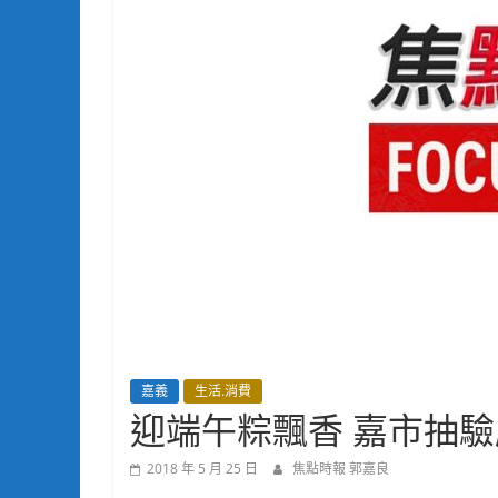
嘉義
生活.消費
迎端午粽飄香 嘉市抽
2018 年 5 月 25 日
焦點時報 郭嘉良