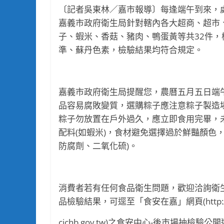
〔記者吳東林／嘉市報導〕每逢端午到來，
嘉義市政府衛生局針對轄內各大超商、超市
子、蝦米、香菇、豬肉、鴨蛋黃等共32件
準、蘇丹色素，檢驗結果均符合規定。
嘉義市政府衛生局提醒您，農曆五月五日端
品容易腐敗變質，選購粽子應注意粽子製造
粽子勿放置在戶外過久，應立即食用完畢，
配料(如蝦米)，食材避免選擇過於鮮豔顏色
防腐劑、二氧化硫)。
消費者若有任何食品衛生問題，歡迎洽詢衛生局
品檢驗結果，可逕至「食安在嘉」網頁(http://fo
cichb.gov.tw)之食安中心-後市場