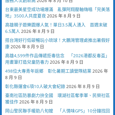
服務人次創新高
2026 年 8 月 10 日
台東最美星空成功場爆滿 亂彈阿翔壓軸嗨唱「完美落
地」3500人共度夏夜
2026 年 8 月 9 日
高雄親子遊樂園爆人氣！單日3.5萬人湧入 首週末破
6.5萬人
2026 年 8 月 9 日
搭台灣好行低碳暢玩小琉球！大鵬灣管理處推出暑假好
康
2026 年 8 月 9 日
高雄4,599件作品傳遞拒毒信念 「2026港都反毒盃」
用畫筆打造兒童防毒力
2026 年 8 月 9 日
498位大專青年返鄉 彰化暑期工讀營隊結業
2026 年
8 月 9 日
彰化縣運會6項10人破大會紀錄
2026 年 8 月 9 日
臺南社區防暴劇力拚全國 環湖社區奪季軍、民榮社區
獲佳作
2026 年 8 月 9 日
岡山警民聯手暖助八旬嬤 「人情味GPS」10分鐘找回