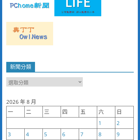
新聞分類
新
聞
分
2026 年 8 月
類
一
二
三
四
五
六
日
1
2
3
4
5
6
7
8
9