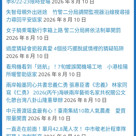
季8/22-23限時登場
2026 年 8 月 10 日
失智母親外出迷途 竹警二分局調閱監視器沿線搜尋接
力尋回平安返家
2026 年 8 月 10 日
女子騎乘電動行李箱上路 警二分局將依法制單開罰
2026 年 8 月 10 日
過度猜疑會扼殺真愛 4個技巧擺脫感情裡的猜疑陷阱
2026 年 8 月 10 日
看飛機看到「迷航」！7旬嬤誤闖機場工地 小港桂陽
所暖警助返家
2026 年 8 月 10 日
兩岸翰墨同心共書忠義仁勇 張惠臣書《忠義》 林家同
寫《仁勇》 2026(丙午)海峽兩岸藝術名家共祝關公文
化節台灣八卦山隆重舉辦
2026 年 8 月 10 日
中元普渡這盒最有心！臺南集結10款人氣農產 愛買
限量開賣
2026 年 8 月 10 日
一直走在前面！單月42.8萬人次！ 中市敬老計程車隊