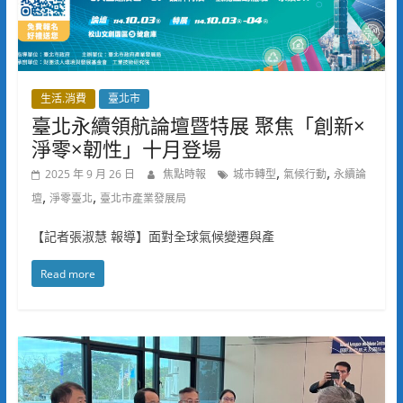
生活.消費
臺北市
臺北永續領航論壇暨特展 聚焦「創新×
淨零×韌性」十月登場
,
,
2025 年 9 月 26 日
焦點時報
城市轉型
氣候行動
永續論
,
,
壇
淨零臺北
臺北市產業發展局
【記者張淑慧 報導】面對全球氣候變遷與產
Read more