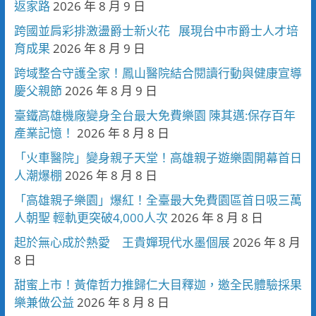
返家路
2026 年 8 月 9 日
跨國並肩彩排激盪爵士新火花 展現台中市爵士人才培
育成果
2026 年 8 月 9 日
跨域整合守護全家！鳳山醫院結合閱讀行動與健康宣導
慶父親節
2026 年 8 月 9 日
臺鐵高雄機廠變身全台最大免費樂園 陳其邁:保存百年
產業記憶！
2026 年 8 月 8 日
「火車醫院」變身親子天堂！高雄親子遊樂園開幕首日
人潮爆棚
2026 年 8 月 8 日
「高雄親子樂園」爆紅！全臺最大免費園區首日吸三萬
人朝聖 輕軌更突破4,000人次
2026 年 8 月 8 日
起於無心成於熱愛 王貴嬋現代水墨個展
2026 年 8 月
8 日
甜蜜上市！黃偉哲力推歸仁大目釋迦，邀全民體驗採果
樂兼做公益
2026 年 8 月 8 日