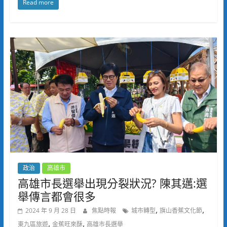
Read more
政治
高雄市
高雄市長選舉出現分裂狀況? 陳其邁:選
舉傳言都會很多
,
,
2024 年 9 月 28 日
焦點時報
城市轉型
旗山香蕉文化節
,
,
東九區旅遊
金蕉旺來酥
高雄市長選舉