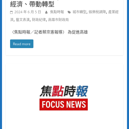
經濟、帶動轉型
,
,
2024 年 6 月 5 日
焦點時報
城市轉型
娛樂稅調降
產業經
,
,
,
濟
藝文表演
財政紀律
高雄市財政局
〈焦點時報／記者蔡宗憲報導〉 為促進高雄
Read more