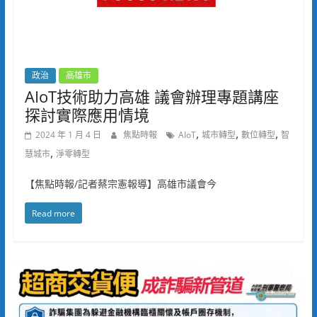
政治
高雄市
AIoT技術助力高雄 議會辦理專題講座
探討實際應用情境
,
,
,
2024 年 1 月 4 日
焦點時報
AIoT
城市轉型
數位轉型
智
,
慧城市
淨零轉型
【焦點時報/記者蔡宗憲報導】高雄市議會今
Read more