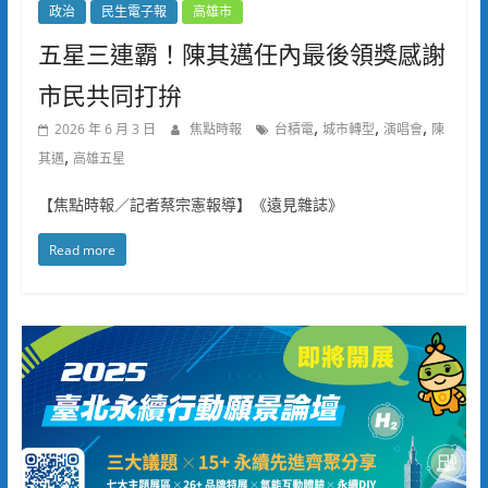
政治
民生電子報
高雄市
五星三連霸！陳其邁任內最後領獎感謝
市民共同打拚
,
,
,
2026 年 6 月 3 日
焦點時報
台積電
城市轉型
演唱會
陳
,
其邁
高雄五星
【焦點時報／記者蔡宗憲報導】《遠見雜誌》
Read more