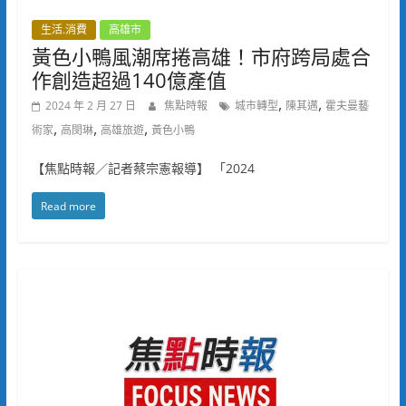
生活.消費
高雄市
黃色小鴨風潮席捲高雄！市府跨局處合
作創造超過140億產值
,
,
2024 年 2 月 27 日
焦點時報
城市轉型
陳其邁
霍夫曼藝
,
,
,
術家
高閔琳
高雄旅遊
黃色小鴨
【焦點時報／記者蔡宗憲報導】 「2024
Read more