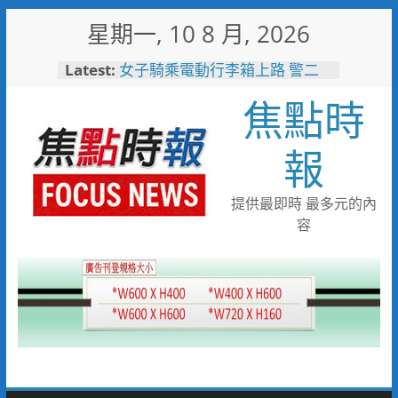
Skip
星期一, 10 8 月, 2026
to
content
Latest:
女子騎乘電動行李箱上路 警二
分局將依法制單開罰
焦點時
「家、無限延伸」建構偏鄉照護
大拼圖 北榮展現燈塔醫院守護
力
報
刑事鑑識中心實驗室戮力打詐
採獲指紋平均比中率達六成八
免費試飲啤酒x港灣夕陽音樂
提供最即時 最多元的內
會 115年竹南觀光文化季
容
8/22-23限時登場
失智母親外出迷途 竹警二分局
調閱監視器沿線搜尋接力尋回平
安返家