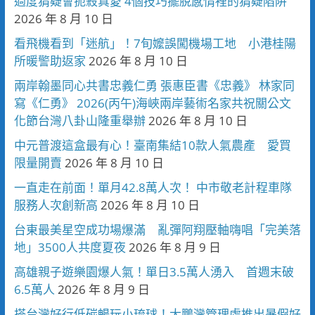
過度猜疑會扼殺真愛 4個技巧擺脫感情裡的猜疑陷阱
2026 年 8 月 10 日
看飛機看到「迷航」！7旬嬤誤闖機場工地 小港桂陽
所暖警助返家
2026 年 8 月 10 日
兩岸翰墨同心共書忠義仁勇 張惠臣書《忠義》 林家同
寫《仁勇》 2026(丙午)海峽兩岸藝術名家共祝關公文
化節台灣八卦山隆重舉辦
2026 年 8 月 10 日
中元普渡這盒最有心！臺南集結10款人氣農產 愛買
限量開賣
2026 年 8 月 10 日
一直走在前面！單月42.8萬人次！ 中市敬老計程車隊
服務人次創新高
2026 年 8 月 10 日
台東最美星空成功場爆滿 亂彈阿翔壓軸嗨唱「完美落
地」3500人共度夏夜
2026 年 8 月 9 日
高雄親子遊樂園爆人氣！單日3.5萬人湧入 首週末破
6.5萬人
2026 年 8 月 9 日
搭台灣好行低碳暢玩小琉球！大鵬灣管理處推出暑假好