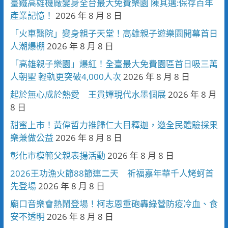
臺鐵高雄機廠變身全台最大免費樂園 陳其邁:保存百年
產業記憶！
2026 年 8 月 8 日
「火車醫院」變身親子天堂！高雄親子遊樂園開幕首日
人潮爆棚
2026 年 8 月 8 日
「高雄親子樂園」爆紅！全臺最大免費園區首日吸三萬
人朝聖 輕軌更突破4,000人次
2026 年 8 月 8 日
起於無心成於熱愛 王貴嬋現代水墨個展
2026 年 8 月
8 日
甜蜜上市！黃偉哲力推歸仁大目釋迦，邀全民體驗採果
樂兼做公益
2026 年 8 月 8 日
彰化市模範父親表揚活動
2026 年 8 月 8 日
2026王功漁火節88節連二天 祈福嘉年華千人烤蚵首
先登場
2026 年 8 月 8 日
廟口音樂會熱鬧登場！柯志恩重砲轟綠營防疫冷血、食
安不透明
2026 年 8 月 8 日