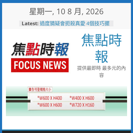
Skip
星期一, 10 8 月, 2026
to
content
Latest:
過度猜疑會扼殺真愛 4個技巧擺
脫感情裡的猜疑陷阱
焦點時
刑事鑑識中心實驗室戮力打詐
採獲指紋平均比中率達六成八
免費試飲啤酒x港灣夕陽音樂
報
會 115年竹南觀光文化季
8/22-23限時登場
失智母親外出迷途 竹警二分局
提供最即時 最多元的內
調閱監視器沿線搜尋接力尋回平
容
安返家
女子騎乘電動行李箱上路 警二
分局將依法制單開罰