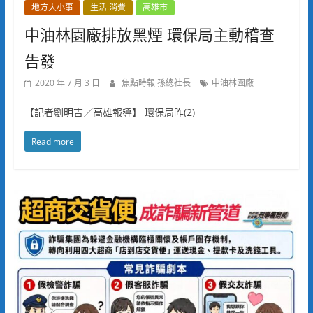
地方大小事
生活.消費
高雄市
中油林園廠排放黑煙 環保局主動稽查
告發
2020 年 7 月 3 日
焦點時報 孫總社長
中油林園廠
【記者劉明吉／高雄報導】 環保局昨(2)
Read more