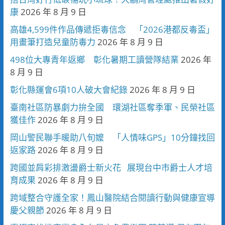
康
2026 年 8 月 9 日
高雄4,599件作品傳遞拒毒信念 「2026港都反毒盃」
用畫筆打造兒童防毒力
2026 年 8 月 9 日
498位大專青年返鄉 彰化暑期工讀營隊結業
2026 年
8 月 9 日
彰化縣運會6項10人破大會紀錄
2026 年 8 月 9 日
臺南社區防暴劇力拚全國 環湖社區奪季軍、民榮社區
獲佳作
2026 年 8 月 9 日
岡山警民聯手暖助八旬嬤 「人情味GPS」10分鐘找回
返家路
2026 年 8 月 9 日
跨國並肩彩排激盪爵士新火花 展現台中市爵士人才培
育成果
2026 年 8 月 9 日
跨域整合守護全家！鳳山醫院結合閱讀行動與健康宣導
慶父親節
2026 年 8 月 9 日