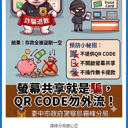
霧峰分局關心您