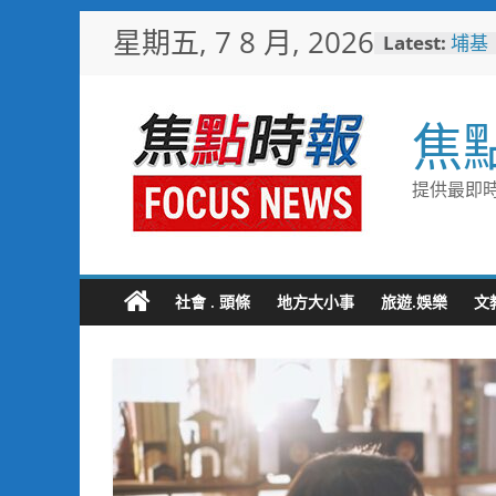
Skip
星期五, 7 8 月, 2026
Latest:
埔基
to
活動
content
眾健
白海
焦
全面
用「
男子
提供最即時
斃 
臺中
化醫
高溫
慎防
社會 . 頭條
地方大小事
旅遊.娛樂
文