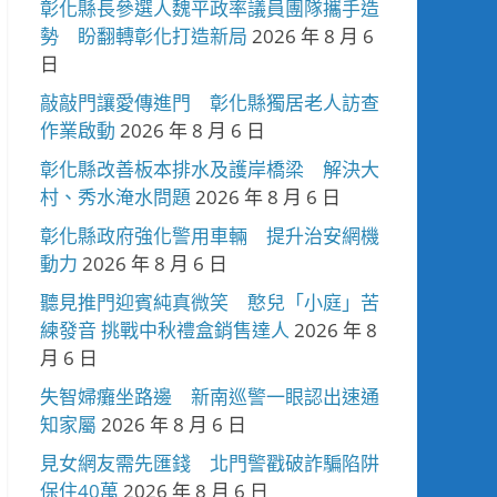
彰化縣長參選人魏平政率議員團隊攜手造
勢 盼翻轉彰化打造新局
2026 年 8 月 6
日
敲敲門讓愛傳進門 彰化縣獨居老人訪查
作業啟動
2026 年 8 月 6 日
彰化縣改善板本排水及護岸橋梁 解決大
村、秀水淹水問題
2026 年 8 月 6 日
彰化縣政府強化警用車輛 提升治安網機
動力
2026 年 8 月 6 日
聽見推門迎賓純真微笑 憨兒「小庭」苦
練發音 挑戰中秋禮盒銷售達人
2026 年 8
月 6 日
失智婦癱坐路邊 新南巡警一眼認出速通
知家屬
2026 年 8 月 6 日
見女網友需先匯錢 北門警戳破詐騙陷阱
保住40萬
2026 年 8 月 6 日