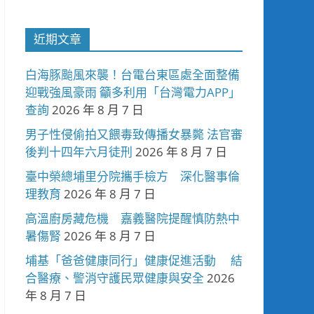
近期文章
白海豚颱風來襲！台電台東區處全面整備
迎戰強風豪雨 籲多利用「台灣電力APP」
查詢
2026 年 8 月 7 日
男子性侵偷拍又餵毒致傳播女暴斃 法官審
後判十四年六月徒刑
2026 年 8 月 7 日
臺中榮總埔里分院攜手檢方 深化醫事倫
理教育
2026 年 8 月 7 日
高溫廚房藏危機 嘉義醫院提醒慎防熱中
暑傷腎
2026 年 8 月 7 日
埔基「爸爸健康同行」健康促進活動 結
合醫療、警消守護民眾健康與安全
2026
年 8 月 7 日