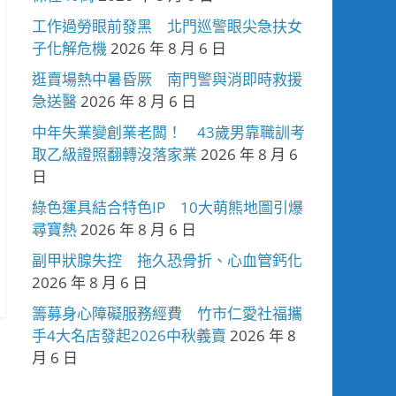
工作過勞眼前發黑 北門巡警眼尖急扶女
子化解危機
2026 年 8 月 6 日
逛賣場熱中暑昏厥 南門警與消即時救援
急送醫
2026 年 8 月 6 日
中年失業變創業老闆！ 43歲男靠職訓考
取乙級證照翻轉沒落家業
2026 年 8 月 6
日
綠色運具結合特色IP 10大萌熊地圖引爆
尋寶熱
2026 年 8 月 6 日
副甲狀腺失控 拖久恐骨折、心血管鈣化
2026 年 8 月 6 日
籌募身心障礙服務經費 竹市仁愛社福攜
手4大名店發起2026中秋義賣
2026 年 8
月 6 日