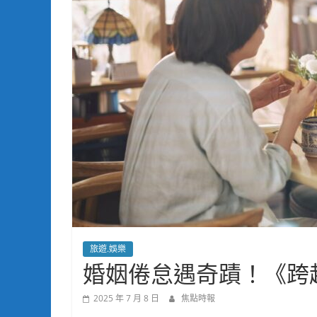
旅遊.娛樂
婚姻倦怠遇奇蹟！《跨
2025 年 7 月 8 日
焦點時報