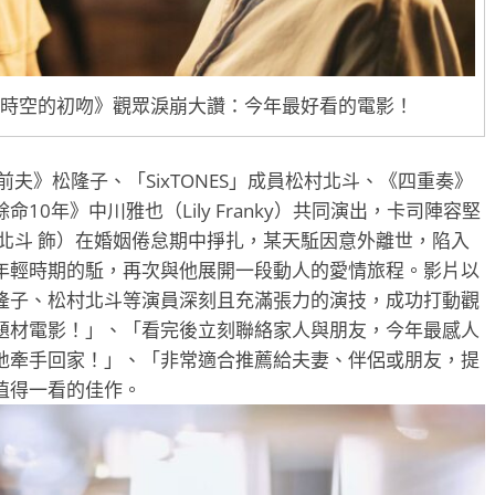
越時空的初吻》觀眾淚崩大讚：今年最好看的電影！
夫》松隆子、「SixTONES」成員松村北斗、《四重奏》
0年》中川雅也（Lily Franky）共同演出，卡司陣容堅
北斗 飾）在婚姻倦怠期中掙扎，某天駈因意外離世，陷入
年輕時期的駈，再次與他展開一段動人的愛情旅程。影片以
隆子、松村北斗等演員深刻且充滿張力的演技，成功打動觀
題材電影！」、「看完後立刻聯絡家人與朋友，今年最感人
地牽手回家！」、「非常適合推薦給夫妻、伴侶或朋友，提
值得一看的佳作。