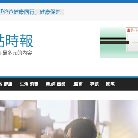
「爸爸健康同行」健康促進
 結合醫療、警消守護民
康與安全
豚颱風來襲！台電台東區處
點時報
整備迎戰強風豪雨 籲多利
台灣電力APP」查詢
性侵偷拍又餵毒致傳播女暴
 最多元的內容
法官審後判十四年六月徒刑
榮總埔里分院攜手檢方 深
事倫理教育
廚房藏危機 嘉義醫院提醒
熱中暑傷腎
教.健康
生活.消費
產.經.商業
.體育
專題
國際