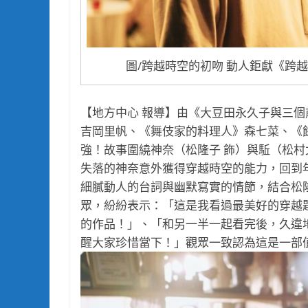
圖/跨越時空的初吻 動人鉅獻《跨
【地方中心 報導】由《大豆田永久子與三個前
吉岡里帆、《舞伎家的料理人》森七菜、《餘命1
強！故事圍繞神奈（松隆子 飾）與駈（松村
失落的神奈意外獲得穿越時空的能力，回到
細膩動人的台詞與幽默寫實的情節，結合松
眾，紛紛表示：「這是我看過最美好的穿越
的作品！」、「和另一半一起看完後，久違
醒大家珍惜當下！」觀眾一致認為這是一部