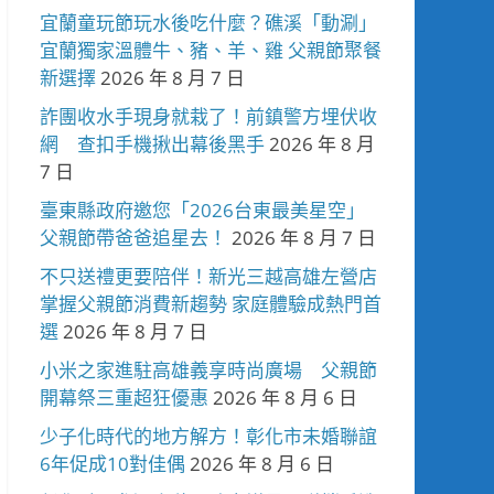
宜蘭童玩節玩水後吃什麼？礁溪「動涮」
宜蘭獨家溫體牛、豬、羊、雞 父親節聚餐
新選擇
2026 年 8 月 7 日
詐團收水手現身就栽了！前鎮警方埋伏收
網 查扣手機揪出幕後黑手
2026 年 8 月
7 日
臺東縣政府邀您「2026台東最美星空」
父親節帶爸爸追星去！
2026 年 8 月 7 日
不只送禮更要陪伴！新光三越高雄左營店
掌握父親節消費新趨勢 家庭體驗成熱門首
選
2026 年 8 月 7 日
小米之家進駐高雄義享時尚廣場 父親節
開幕祭三重超狂優惠
2026 年 8 月 6 日
少子化時代的地方解方！彰化市未婚聯誼
6年促成10對佳偶
2026 年 8 月 6 日