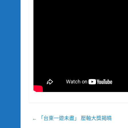
「台東一遊未盡」 壓軸大獎揭曉
←