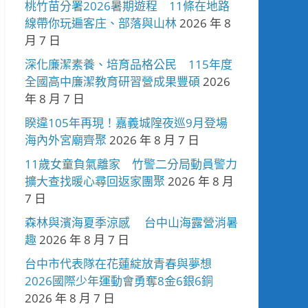
桃竹苗分署2026暑期遊程 11條在地路
線帶你玩遍客庄、部落與山林
2026 年 8
月 7 日
深化廉潔素養、培育品格公民 115年度
全國高中廉潔教育研習營成果豐碩
2026
年 8 月 7 日
睽違105年再現！嘉義城隍夜巡9月登場
海內外宮廟齊聚
2026 年 8 月 7 日
11歲女童負氣離家 竹警二分局動員警力
擴大查找暖心尋回返家團聚
2026 年 8 月
7 日
森林與濱海夏季涼感 台中山海露營消暑
趣
2026 年 8 月 7 日
台中市代表隊在花蓮綻放青春與夢想
2026國際少年運動會勇奪8金6銀6銅
2026 年 8 月 7 日