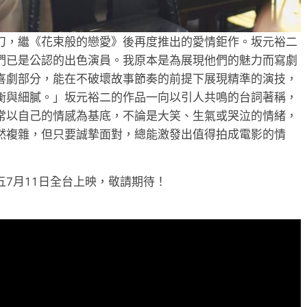
刀，繼《花束般的戀愛》後再度推出的愛情鉅作。坂元裕二
們已是公認的出色演員。我原本是為展現他們的魅力而寫劇
喜劇部分，能在不破壞故事節奏的前提下展現精準的演技，
衡與細膩。」坂元裕二的作品一向以引人共鳴的台詞著稱，
常以自己的情感為基底，不論是大笑、生氣或哭泣的情緒，
然複雜，但只要誠摯面對，總能激發出值得拍成電影的情
7月11日全台上映，敬請期待！