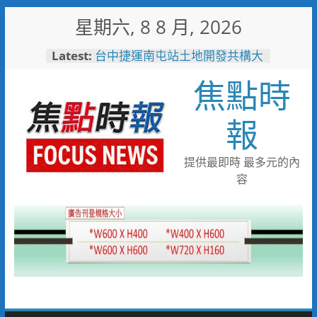
Skip
星期六, 8 8 月, 2026
to
content
Latest:
台中捷運南屯站土地開發共構大
樓開工動土 公私協力打造宜居
焦點時
新地標實現軌道經濟願景
警友辦事處大力相挺！岡山分局
送上「父親節」暖心祝福
報
守望相助的暖心守護 湖內警消
聯手破門化解獨居翁的危機
歡慶父親節！《台中通
提供最即時 最多元的內
TCPASS》APP 攜手在地名店熱
容
情端好康
暖心跨海送暖！台灣首廟天壇豪
捐「300萬」助熊本震災重建