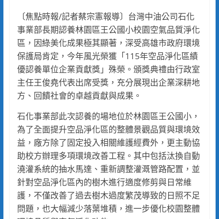
〔焦點時報/記者蔡宗憲報導〕台灣中油公司石化
事業部長期認養林園區王公國小校園空氣品質淨化
區，因綠美化成果極其顯著，深受高雄市政府環境
保護局肯定，今年風光榮獲「115年空品淨化區績
優認養單位企業貢獻獎」殊榮。頒獎典禮由行政室
主任王俊堯代表出席受獎，充分展現出企業深耕地
方、回饋社會的卓越貢獻與成果。
石化事業部此次認養的場地位於林園區王公國小，
為了全面提升空品淨化區的整體景觀品質與環境效
益，廠方除了固定投入相關維護經費外，更主動協
助校方辦理多項環境改善工程。其中包括汰換自動
澆灌系統的抽水馬達、重新調整灌溉管路配置，並
針對空品淨化區內的樹木進行適度修剪與日常維
護，不僅改善了過去樹木過度繁茂導致的日照不足
問題，也大幅減少落葉堆積，進一步優化校園整體