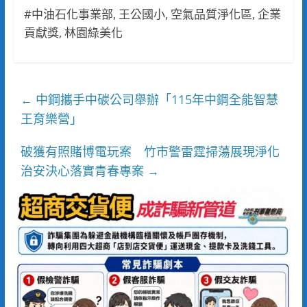
#中油石化事業部, 王公國小, 空氣品質淨化區, 企業
貢獻獎, 林園綠美化
中鋼攜手中碳公司舉辦「115年中鋼全能智慧
←
王育樂營」
破獲有照賭博電玩案 竹市警雷霆掃蕩展現淨化
治安決心落實青春專案
→