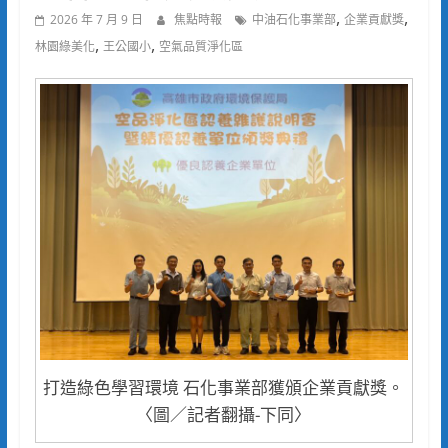
,
,
2026 年 7 月 9 日
焦點時報
中油石化事業部
企業貢獻獎
,
,
林園綠美化
王公國小
空氣品質淨化區
打造綠色學習環境 石化事業部獲頒企業貢獻獎。
〈圖／記者翻攝-下同〉