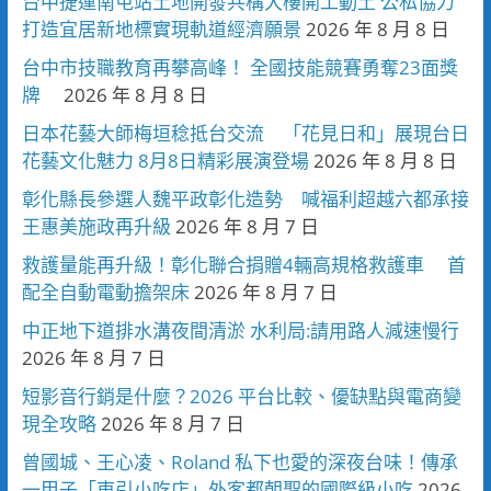
台中捷運南屯站土地開發共構大樓開工動土 公私協力
打造宜居新地標實現軌道經濟願景
2026 年 8 月 8 日
台中市技職教育再攀高峰！ 全國技能競賽勇奪23面獎
牌
2026 年 8 月 8 日
日本花藝大師梅垣稔抵台交流 「花見日和」展現台日
花藝文化魅力 8月8日精彩展演登場
2026 年 8 月 8 日
彰化縣長參選人魏平政彰化造勢 喊福利超越六都承接
王惠美施政再升級
2026 年 8 月 7 日
救護量能再升級！彰化聯合捐贈4輛高規格救護車 首
配全自動電動擔架床
2026 年 8 月 7 日
中正地下道排水溝夜間清淤 水利局:請用路人減速慢行
2026 年 8 月 7 日
短影音行銷是什麼？2026 平台比較、優缺點與電商變
現全攻略
2026 年 8 月 7 日
曾國城、王心凌、Roland 私下也愛的深夜台味！傳承
一甲子「東引小吃店」外客都朝聖的國際級小吃
2026