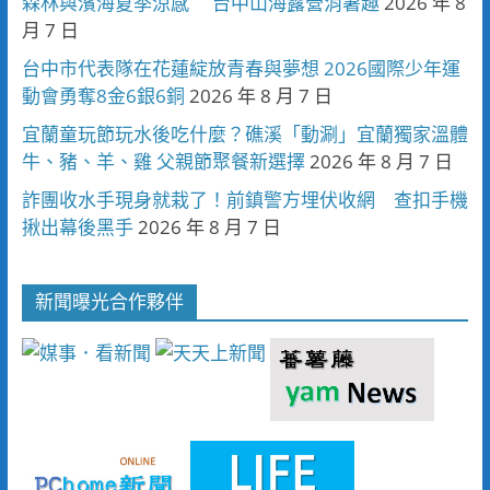
森林與濱海夏季涼感 台中山海露營消暑趣
2026 年 8
月 7 日
台中市代表隊在花蓮綻放青春與夢想 2026國際少年運
動會勇奪8金6銀6銅
2026 年 8 月 7 日
宜蘭童玩節玩水後吃什麼？礁溪「動涮」宜蘭獨家溫體
牛、豬、羊、雞 父親節聚餐新選擇
2026 年 8 月 7 日
詐團收水手現身就栽了！前鎮警方埋伏收網 查扣手機
揪出幕後黑手
2026 年 8 月 7 日
新聞曝光合作夥伴