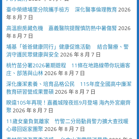
臺中榮總埔里分院攜手檢方 深化醫事倫理教育
2026
年 8 月 7 日
高溫廚房藏危機 嘉義醫院提醒慎防熱中暑傷腎
2026
年 8 月 7 日
埔基「爸爸健康同行」健康促進活動 結合醫療、警
消守護民眾健康與安全
2026 年 8 月 7 日
桃竹苗分署2026暑期遊程 11條在地路線帶你玩遍客
庄、部落與山林
2026 年 8 月 7 日
深化廉潔素養、培育品格公民 115年度全國高中廉潔
教育研習營成果豐碩
2026 年 8 月 7 日
睽違105年再現！嘉義城隍夜巡9月登場 海內外宮廟齊
聚
2026 年 8 月 7 日
11歲女童負氣離家 竹警二分局動員警力擴大查找暖
心尋回返家團聚
2026 年 8 月 7 日