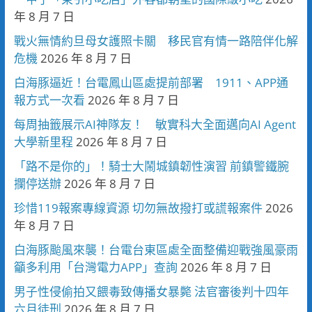
年 8 月 7 日
戰火無情約旦母女護照卡關 移民官有情一路陪伴化解
危機
2026 年 8 月 7 日
白海豚逼近！台電鳳山區處提前部署 1911、APP通
報方式一次看
2026 年 8 月 7 日
每周抽籤展示AI神隊友！ 敏實科大全面邁向AI Agent
大學新里程
2026 年 8 月 7 日
「路不是你的」！騎士大鬧城鎮韌性演習 前鎮警鐵腕
攔停送辦
2026 年 8 月 7 日
珍惜119報案專線資源 切勿無故撥打或謊報案件
2026
年 8 月 7 日
白海豚颱風來襲！台電台東區處全面整備迎戰強風豪雨
籲多利用「台灣電力APP」查詢
2026 年 8 月 7 日
男子性侵偷拍又餵毒致傳播女暴斃 法官審後判十四年
六月徒刑
2026 年 8 月 7 日