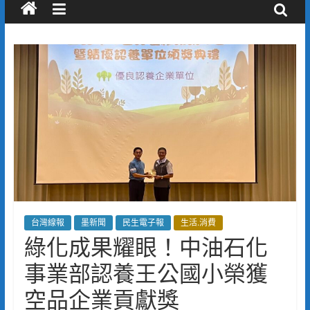
台灣線報
墨新聞
民生電子報
生活.消費
綠化成果耀眼！中油石化
事業部認養王公國小榮獲
空品企業貢獻獎