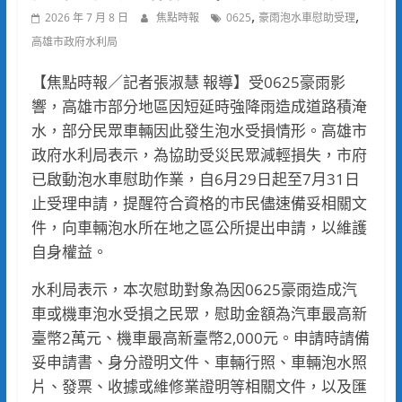
,
,
2026 年 7 月 8 日
焦點時報
0625
豪雨泡水車慰助受理
高雄市政府水利局
【焦點時報／記者張淑慧 報導】受0625豪雨影
響，高雄市部分地區因短延時強降雨造成道路積淹
水，部分民眾車輛因此發生泡水受損情形。高雄市
政府水利局表示，為協助受災民眾減輕損失，市府
已啟動泡水車慰助作業，自6月29日起至7月31日
止受理申請，提醒符合資格的市民儘速備妥相關文
件，向車輛泡水所在地之區公所提出申請，以維護
自身權益。
水利局表示，本次慰助對象為因0625豪雨造成汽
車或機車泡水受損之民眾，慰助金額為汽車最高新
臺幣2萬元、機車最高新臺幣2,000元。申請時請備
妥申請書、身分證明文件、車輛行照、車輛泡水照
片、發票、收據或維修業證明等相關文件，以及匯