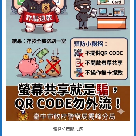
霧峰分局關心您