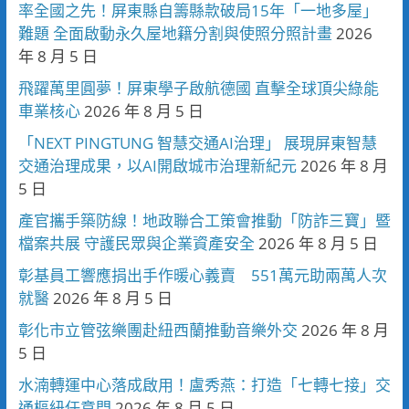
率全國之先！屏東縣自籌縣款破局15年「一地多屋」
難題 全面啟動永久屋地籍分割與使照分照計畫
2026
年 8 月 5 日
飛躍萬里圓夢！屏東學子啟航德國 直擊全球頂尖綠能
車業核心
2026 年 8 月 5 日
「NEXT PINGTUNG 智慧交通AI治理」 展現屏東智慧
交通治理成果，以AI開啟城市治理新紀元
2026 年 8 月
5 日
產官攜手築防線！地政聯合工策會推動「防詐三寶」暨
檔案共展 守護民眾與企業資產安全
2026 年 8 月 5 日
彰基員工響應捐出手作暖心義賣 551萬元助兩萬人次
就醫
2026 年 8 月 5 日
彰化市立管弦樂團赴紐西蘭推動音樂外交
2026 年 8 月
5 日
水湳轉運中心落成啟用！盧秀燕：打造「七轉七接」交
通樞紐任意門
2026 年 8 月 5 日