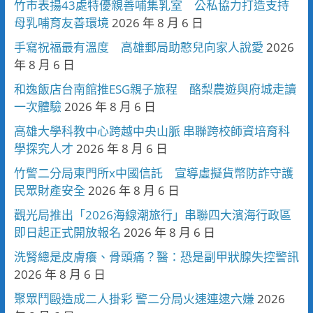
竹市表揚43處特優親善哺集乳室 公私協力打造支持
母乳哺育友善環境
2026 年 8 月 6 日
手寫祝福最有溫度 高雄郵局助憨兒向家人說愛
2026
年 8 月 6 日
和逸飯店台南館推ESG親子旅程 酪梨農遊與府城走讀
一次體驗
2026 年 8 月 6 日
高雄大學科教中心跨越中央山脈 串聯跨校師資培育科
學探究人才
2026 年 8 月 6 日
竹警二分局東門所x中國信託 宣導虛擬貨幣防詐守護
民眾財產安全
2026 年 8 月 6 日
觀光局推出「2026海線潮旅行」串聯四大濱海行政區
即日起正式開放報名
2026 年 8 月 6 日
洗腎總是皮膚癢、骨頭痛？醫：恐是副甲狀腺失控警訊
2026 年 8 月 6 日
聚眾鬥毆造成二人掛彩 警二分局火速連逮六嫌
2026