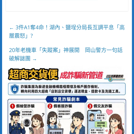
3件A1奪4命！湖內、鹽埕分局長互調平息「高
←
層震怒」?
20年老機車「失蹤案」神展開 岡山警方一句話
破解謎團
→