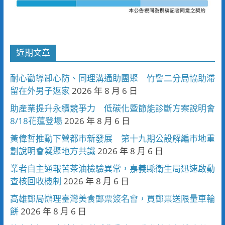
近期文章
耐心勸導卸心防、同理溝通助團聚 竹警二分局協助滯
留在外男子返家
2026 年 8 月 6 日
助產業提升永續競爭力 低碳化暨節能診斷方案說明會
8/18花蓮登場
2026 年 8 月 6 日
黃偉哲推動下營都市新發展 第十九期公設解編市地重
劃說明會凝聚地方共識
2026 年 8 月 6 日
業者自主通報苦茶油檢驗異常，嘉義縣衛生局迅速啟動
查核回收機制
2026 年 8 月 6 日
高雄郵局辦理臺灣美食郵票簽名會，買郵票送限量車輪
餅
2026 年 8 月 6 日