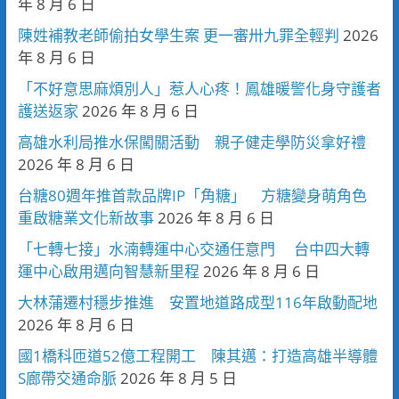
年 8 月 6 日
陳姓補教老師偷拍女學生案 更一審卅九罪全輕判
2026
年 8 月 6 日
「不好意思麻煩別人」惹人心疼！鳳雄暖警化身守護者
護送返家
2026 年 8 月 6 日
高雄水利局推水保闖關活動 親子健走學防災拿好禮
2026 年 8 月 6 日
台糖80週年推首款品牌IP「角糖」 方糖變身萌角色
重啟糖業文化新故事
2026 年 8 月 6 日
「七轉七接」水湳轉運中心交通任意門 台中四大轉
運中心啟用邁向智慧新里程
2026 年 8 月 6 日
大林蒲遷村穩步推進 安置地道路成型116年啟動配地
2026 年 8 月 6 日
國1橋科匝道52億工程開工 陳其邁：打造高雄半導體
S廊帶交通命脈
2026 年 8 月 5 日