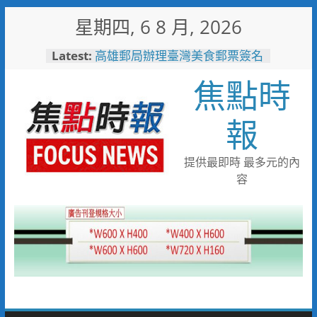
Skip
星期四, 6 8 月, 2026
to
content
Latest:
高雄郵局辦理臺灣美食郵票簽名
會，買郵票送限量車輪餅
焦點時
耐心勸導卸心防、同理溝通助團
聚 竹警二分局協助滯留在外男
子返家
報
助產業提升永續競爭力 低碳化
暨節能診斷方案說明會8/18花蓮
登場
提供最即時 最多元的內
黃偉哲推動下營都市新發展 第
容
十九期公設解編市地重劃說明會
凝聚地方共識
業者自主通報苦茶油檢驗異常，
嘉義縣衛生局迅速啟動查核回收
機制