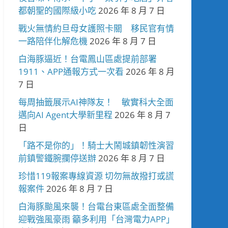
都朝聖的國際級小吃
2026 年 8 月 7 日
戰火無情約旦母女護照卡關 移民官有情
一路陪伴化解危機
2026 年 8 月 7 日
白海豚逼近！台電鳳山區處提前部署
1911、APP通報方式一次看
2026 年 8 月
7 日
每周抽籤展示AI神隊友！ 敏實科大全面
邁向AI Agent大學新里程
2026 年 8 月 7
日
「路不是你的」！騎士大鬧城鎮韌性演習
前鎮警鐵腕攔停送辦
2026 年 8 月 7 日
珍惜119報案專線資源 切勿無故撥打或謊
報案件
2026 年 8 月 7 日
白海豚颱風來襲！台電台東區處全面整備
迎戰強風豪雨 籲多利用「台灣電力APP」