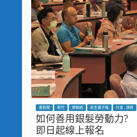
墨新聞
新竹
樂聯網
民生電子報
社會 . 頭條
如何善用銀髮勞動力? 
即日起線上報名