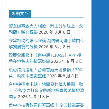
近期文章
警友辦事處大力相挺！岡山分局送上「父
親節」暖心祝福
2026 年 8 月 8 日
守望相助的暖心守護 湖內警消聯手破門化
解獨居翁的危機
2026 年 8 月 8 日
歡慶父親節！《台中通TCPASS》APP 攜
手在地名店熱情端好康
2026 年 8 月 8 日
暖心跨海送暖！台灣首廟天壇豪捐「300
萬」助熊本震災重建
2026 年 8 月 8 日
台中捷運南屯站土地開發共構大樓開工動
土 公私協力打造宜居新地標實現軌道經濟
願景
2026 年 8 月 8 日
台中市技職教育再攀高峰！ 全國技能競賽