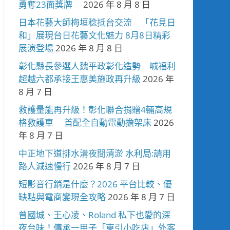
勇奪23面獎牌
2026 年 8 月 8 日
日本花藝大師梅垣稔抵台交流 「花見日
和」展現台日花藝文化魅力 8月8日精彩
展演登場
2026 年 8 月 8 日
彰化縣長參選人魏平政彰化造勢 喊福利
超越六都承接王惠美施政再升級
2026 年
8 月 7 日
救護量能再升級！彰化聯合捐贈4輛高規
格救護車 首配全自動電動擔架床
2026
年 8 月 7 日
中正地下道排水溝夜間清淤 水利局:請用
路人減速慢行
2026 年 8 月 7 日
短影音行銷是什麼？2026 平台比較、優
缺點與電商變現全攻略
2026 年 8 月 7 日
曾國城、王心凌、Roland 私下也愛的深
夜台味！傳承一甲子「東引小吃店」外客