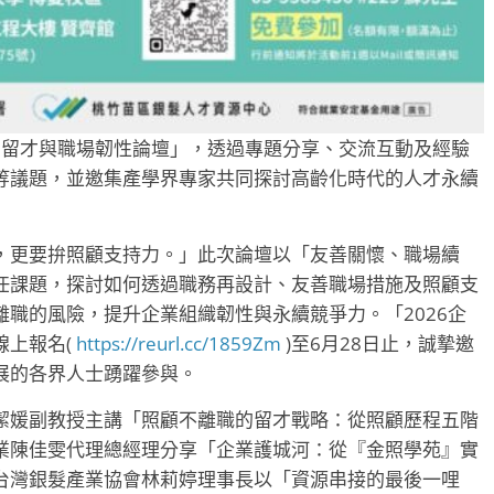
人力留才與職場韌性論壇」，透過專題分享、交流互動及經驗
等議題，並邀集產學界專家共同探討高齡化時代的人才永續
，更要拚照顧支持力。」此次論壇以「友善關懷、職場續
任課題，探討如何透過職務再設計、友善職場措施及照顧支
職的風險，提升企業組織韌性與永續競爭力。「2026企
線上報名(
https://reurl.cc/1859Zm
)至6月28日止，誠摯邀
展的各界人士踴躍參與。
潔媛副教授主講「照顧不離職的留才戰略：從照顧歷程五階
業陳佳雯代理總經理分享「企業護城河：從『金照學苑』實
台灣銀髮產業協會林莉婷理事長以「資源串接的最後一哩