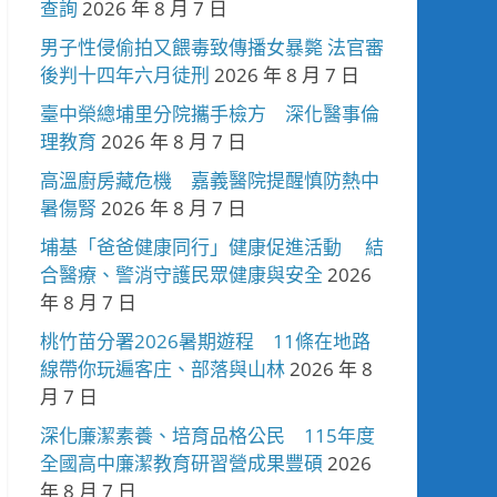
查詢
2026 年 8 月 7 日
男子性侵偷拍又餵毒致傳播女暴斃 法官審
後判十四年六月徒刑
2026 年 8 月 7 日
臺中榮總埔里分院攜手檢方 深化醫事倫
理教育
2026 年 8 月 7 日
高溫廚房藏危機 嘉義醫院提醒慎防熱中
暑傷腎
2026 年 8 月 7 日
埔基「爸爸健康同行」健康促進活動 結
合醫療、警消守護民眾健康與安全
2026
年 8 月 7 日
桃竹苗分署2026暑期遊程 11條在地路
線帶你玩遍客庄、部落與山林
2026 年 8
月 7 日
深化廉潔素養、培育品格公民 115年度
全國高中廉潔教育研習營成果豐碩
2026
年 8 月 7 日