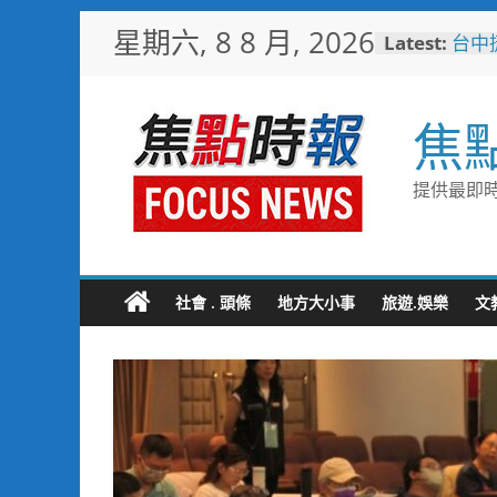
Skip
星期六, 8 8 月, 2026
Latest:
台中
to
樓開
content
新地
警友
焦
送上
守望
聯手
提供最即時
歡慶
TCP
情端
暖心
捐「
社會 . 頭條
地方大小事
旅遊.娛樂
文