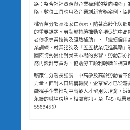
路：整合社福資源與企業福利的雙向橋樑」
略、數位工具應用及企業創新實務案例，協
桃竹苗分署長賴家仁表示，隨著高齡化與照
的重要課題。勞動部持續推動多項促進中高
者傳承專業技術及經驗補助」、「繼續僱用
業訓練、就業諮詢及「五五就業促進獎勵」
國際情勢變化對就業市場的影響，勞動部亦
務再設計等資源，協助勞工順利轉職並補實
賴家仁分署長強調，中高齡及高齡勞動者不
力量。面對人口結構轉變，企業留才已從薪
續攜手企業推動中高齡人才留用與培育，透
永續的職場環境。相關資訊可至「45+就業
5583456）