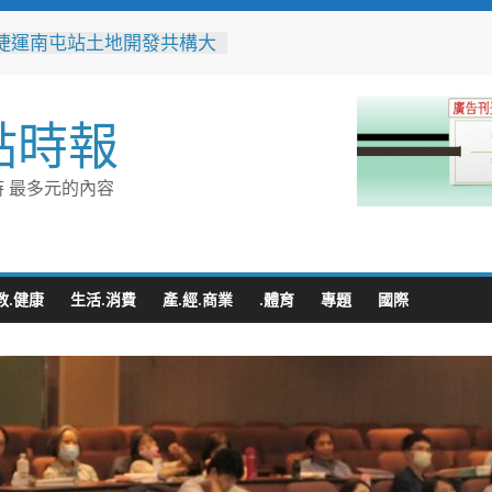
捷運南屯站土地開發共構大
工動土 公私協力打造宜居
標實現軌道經濟願景
辦事處大力相挺！岡山分局
點時報
「父親節」暖心祝福
相助的暖心守護 湖內警消
破門化解獨居翁的危機
 最多元的內容
父親節！《台中通
ASS》APP 攜手在地名店熱
好康
跨海送暖！台灣首廟天壇豪
300萬」助熊本震災重建
教.健康
生活.消費
產.經.商業
.體育
專題
國際