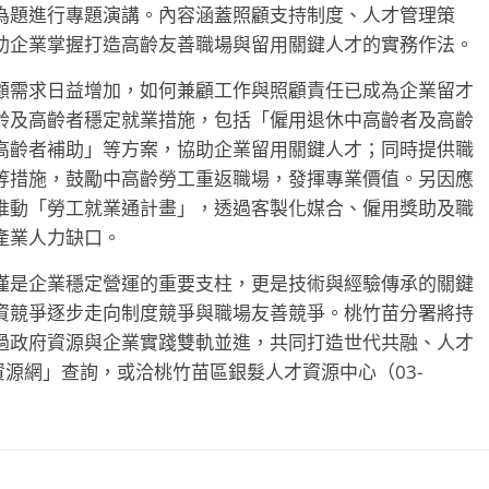
為題進行專題演講。內容涵蓋照顧支持制度、人才管理策
助企業掌握打造高齡友善職場與留用關鍵人才的實務作法。
顧需求日益增加，如何兼顧工作與照顧責任已成為企業留才
齡及高齡者穩定就業措施，包括「僱用退休中高齡者及高齡
高齡者補助」等方案，協助企業留用關鍵人才；同時提供職
等措施，鼓勵中高齡勞工重返職場，發揮專業價值。另因應
推動「勞工就業通計畫」，透過客製化媒合、僱用獎助及職
產業人力缺口。
僅是企業穩定營運的重要支柱，更是技術與經驗傳承的關鍵
資競爭逐步走向制度競爭與職場友善競爭。桃竹苗分署將持
過政府資源與企業實踐雙軌並進，共同打造世代共融、人才
資源網」查詢，或洽桃竹苗區銀髮人才資源中心（03-