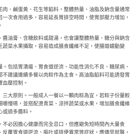
花肉、鹹蛋黃、花生等餡料，整體熱量、油脂及鈉含量通常
若一次食用過多，容易延長胃排空時間，使胃部壓力增加，
。
、醬油膏、含糖飲料或甜湯，也會讓整體熱量、糖分與鈉含
乏蔬菜水果攝取，容易造成膳食纖維不足，使腸道蠕動變
量。包括胃潰瘍、胃食道逆流、功能性消化不良、糖尿病、
都不建議連續多餐以肉粽作為主食。高油脂餡料可能誘發胃
響血壓控制。
」三大原則。一般成人一餐以一顆肉粽為宜，若粽子份量較
細嚼慢嚥，並搭配燙青菜、涼拌蔬菜或水果，增加膳食纖維
心或過多醬料。
，不必因擔心健康而完全忌口，但應避免短時間內大量食
、反覆胃食道逆流、嘔吐或排便異常等症狀，應儘早就醫，