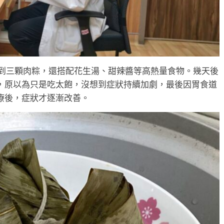
兩到三顆肉粽，還搭配花生湯、甜辣醬等高熱量食物。幾天後
，原以為只是吃太飽，沒想到症狀持續加劇，最後因胃食道
療後，症狀才逐漸改善。