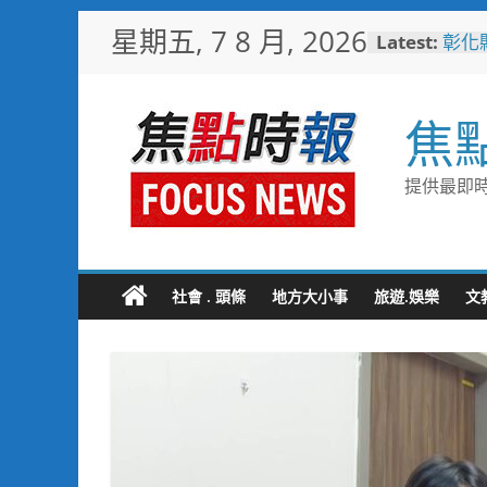
Skip
星期五, 7 8 月, 2026
Latest:
彰化
to
梁 
content
小米
場 
焦
少子
未婚
彰化
提供最即時
隊攜
局
敲敲
老人
社會 . 頭條
地方大小事
旅遊.娛樂
文