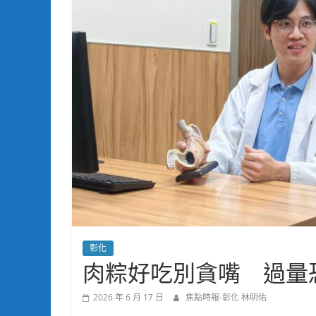
彰化
肉粽好吃別貪嘴 過量
2026 年 6 月 17 日
焦點時報-彰化 林明佑