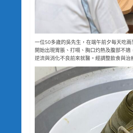
一位50多歲的吳先生，在端午前夕每天吃
開始出現胃脹、打嗝、胸口灼熱及腹部不適
逆流與消化不良前來就醫。經調整飲食與治