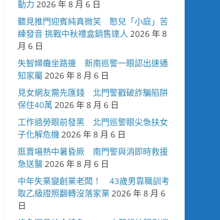
動力
2026 年 8 月 6 日
聽見推門迎賓純真微笑 憨兒「小庭」苦
練發音 挑戰中秋禮盒銷售達人
2026 年 8
月 6 日
失智婦癱坐路邊 新南巡警一眼認出速通
知家屬
2026 年 8 月 6 日
見女網友需先匯錢 北門警戳破詐騙陷阱
保住40萬
2026 年 8 月 6 日
工作過勞眼前發黑 北門巡警眼尖急扶女
子化解危機
2026 年 8 月 6 日
逛賣場熱中暑昏厥 南門警與消即時救援
急送醫
2026 年 8 月 6 日
中年失業變創業老闆！ 43歲男靠職訓考
取乙級證照翻轉沒落家業
2026 年 8 月 6
日