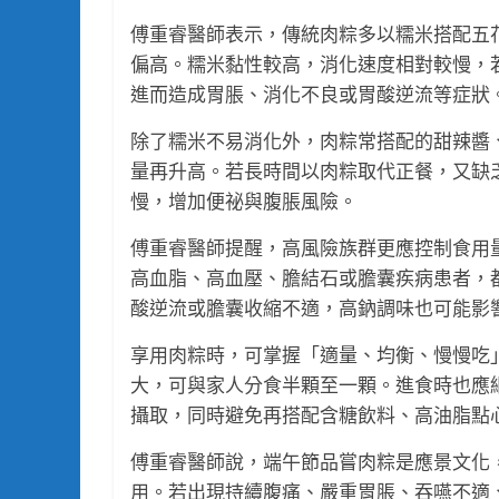
傅重睿醫師表示，傳統肉粽多以糯米搭配五
偏高。糯米黏性較高，消化速度相對較慢，
進而造成胃脹、消化不良或胃酸逆流等症狀
除了糯米不易消化外，肉粽常搭配的甜辣醬
量再升高。若長時間以肉粽取代正餐，又缺
慢，增加便祕與腹脹風險。
傅重睿醫師提醒，高風險族群更應控制食用
高血脂、高血壓、膽結石或膽囊疾病患者，
酸逆流或膽囊收縮不適，高鈉調味也可能影
享用肉粽時，可掌握「適量、均衡、慢慢吃
大，可與家人分食半顆至一顆。進食時也應
攝取，同時避免再搭配含糖飲料、高油脂點
傅重睿醫師說，端午節品嘗肉粽是應景文化
用。若出現持續腹痛、嚴重胃脹、吞嚥不適