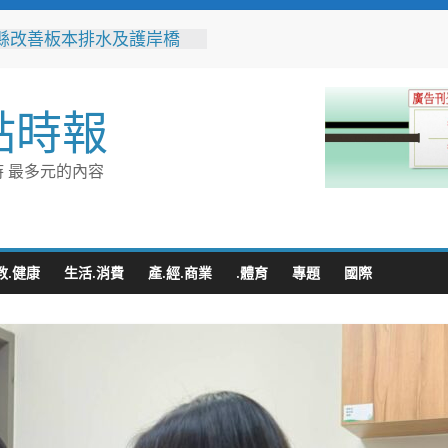
縣改善板本排水及護岸橋
解決大村、秀水淹水問題
之家進駐高雄義享時尚廣
父親節開幕祭三重超狂優惠
點時報
化時代的地方解方！彰化市
聯誼6年促成10對佳偶
縣長參選人魏平政率議員團
 最多元的內容
手造勢 盼翻轉彰化打造新
門讓愛傳進門 彰化縣獨居
訪查作業啟動
教.健康
生活.消費
產.經.商業
.體育
專題
國際