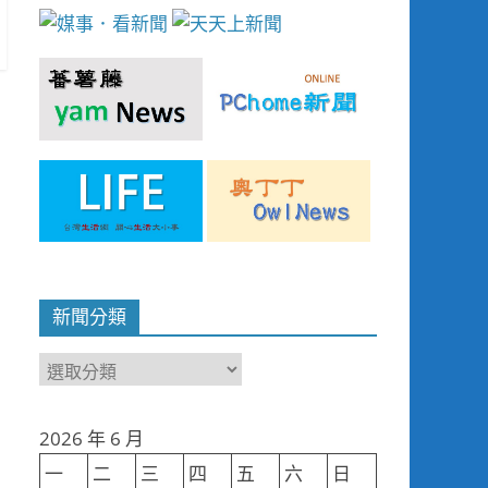
新聞分類
新
聞
分
2026 年 6 月
類
一
二
三
四
五
六
日