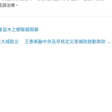
延誤治療。
會苗木之鄉聯展開幕
赴大城勘災 王惠美籲中央及早核定災害補助啟動救助
→