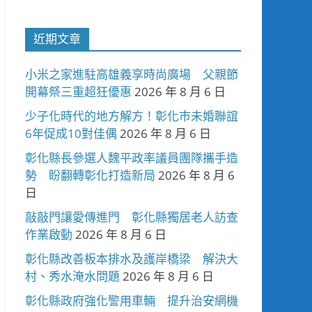
近期文章
小米之家進駐高雄義享時尚廣場 父親節
開幕祭三重超狂優惠
2026 年 8 月 6 日
少子化時代的地方解方！彰化市未婚聯誼
6年促成10對佳偶
2026 年 8 月 6 日
彰化縣長參選人魏平政率議員團隊攜手造
勢 盼翻轉彰化打造新局
2026 年 8 月 6
日
敲敲門讓愛傳進門 彰化縣獨居老人訪查
作業啟動
2026 年 8 月 6 日
彰化縣改善板本排水及護岸橋梁 解決大
村、秀水淹水問題
2026 年 8 月 6 日
彰化縣政府強化警用車輛 提升治安網機