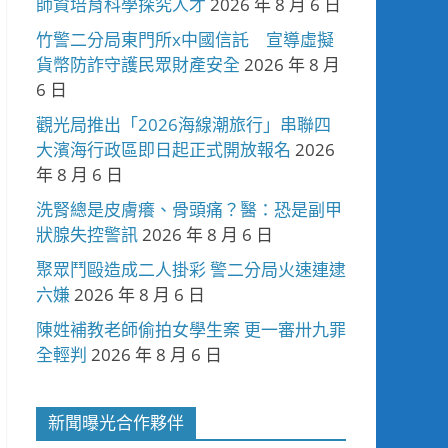
師資培育科學探究人才
2026 年 8 月 6 日
竹警二分局東門所x中國信託 宣導虛擬
貨幣防詐守護民眾財產安全
2026 年 8 月
6 日
觀光局推出「2026海線潮旅行」串聯四
大濱海行政區即日起正式開放報名
2026
年 8 月 6 日
洗腎總是皮膚癢、骨頭痛？醫：恐是副甲
狀腺失控警訊
2026 年 8 月 6 日
聚眾鬥毆造成二人掛彩 警二分局火速連逮
六嫌
2026 年 8 月 6 日
陳姓補教老師偷拍女學生案 更一審卅九罪
全輕判
2026 年 8 月 6 日
新聞曝光合作夥伴