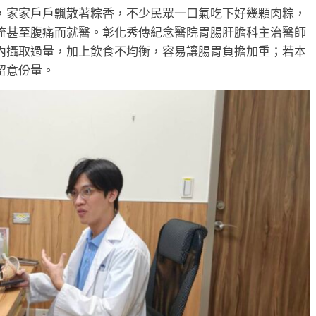
，家家戶戶飄散著粽香，不少民眾一口氣吃下好幾顆肉粽，
流甚至腹痛而就醫。彰化秀傳紀念醫院胃腸肝膽科主治醫師
內攝取過量，加上飲食不均衡，容易讓腸胃負擔加重；若本
留意份量。