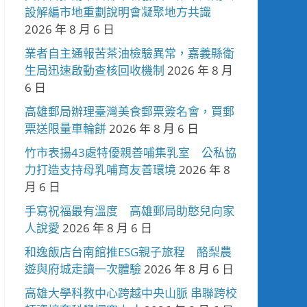
設解編市地重劃說明會凝聚地方共識
2026 年 8 月 6 日
業者自主通報苦茶油檢驗異常，嘉義縣衛
生局迅速啟動查核回收機制
2026 年 8 月
6 日
高雄郵局辦理臺灣美食郵票簽名會，買郵
票送限量車輪餅
2026 年 8 月 6 日
竹市表揚43處特優親善哺集乳室 公私協
力打造支持母乳哺育友善環境
2026 年 8
月 6 日
手寫祝福最有溫度 高雄郵局助憨兒向家
人說愛
2026 年 8 月 6 日
和逸飯店台南館推ESG親子旅程 酪梨農
遊與府城走讀一次體驗
2026 年 8 月 6 日
高雄大學科教中心跨越中央山脈 串聯跨校