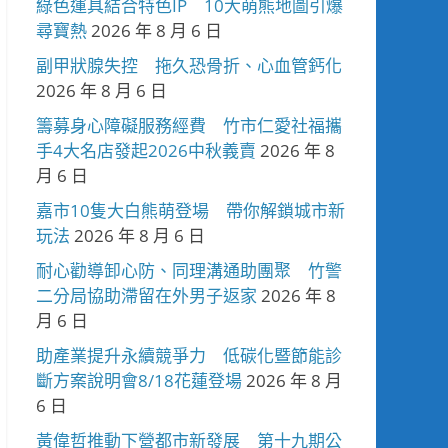
綠色運具結合特色IP 10大萌熊地圖引爆
尋寶熱
2026 年 8 月 6 日
副甲狀腺失控 拖久恐骨折、心血管鈣化
2026 年 8 月 6 日
籌募身心障礙服務經費 竹市仁愛社福攜
手4大名店發起2026中秋義賣
2026 年 8
月 6 日
嘉市10隻大白熊萌登場 帶你解鎖城市新
玩法
2026 年 8 月 6 日
耐心勸導卸心防、同理溝通助團聚 竹警
二分局協助滯留在外男子返家
2026 年 8
月 6 日
助產業提升永續競爭力 低碳化暨節能診
斷方案說明會8/18花蓮登場
2026 年 8 月
6 日
黃偉哲推動下營都市新發展 第十九期公