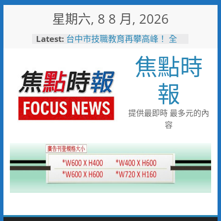
Skip
星期六, 8 8 月, 2026
to
content
Latest:
台中市技職教育再攀高峰！ 全
國技能競賽勇奪23面獎牌
焦點時
守望相助的暖心守護 湖內警消
聯手破門化解獨居翁的危機
歡慶父親節！《台中通
報
TCPASS》APP 攜手在地名店熱
情端好康
暖心跨海送暖！台灣首廟天壇豪
提供最即時 最多元的內
捐「300萬」助熊本震災重建
容
台中捷運南屯站土地開發共構大
樓開工動土 公私協力打造宜居
新地標實現軌道經濟願景