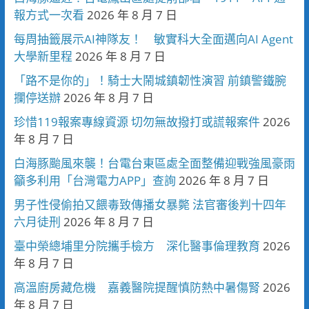
報方式一次看
2026 年 8 月 7 日
每周抽籤展示AI神隊友！ 敏實科大全面邁向AI Agent
大學新里程
2026 年 8 月 7 日
「路不是你的」！騎士大鬧城鎮韌性演習 前鎮警鐵腕
攔停送辦
2026 年 8 月 7 日
珍惜119報案專線資源 切勿無故撥打或謊報案件
2026
年 8 月 7 日
白海豚颱風來襲！台電台東區處全面整備迎戰強風豪雨
籲多利用「台灣電力APP」查詢
2026 年 8 月 7 日
男子性侵偷拍又餵毒致傳播女暴斃 法官審後判十四年
六月徒刑
2026 年 8 月 7 日
臺中榮總埔里分院攜手檢方 深化醫事倫理教育
2026
年 8 月 7 日
高溫廚房藏危機 嘉義醫院提醒慎防熱中暑傷腎
2026
年 8 月 7 日