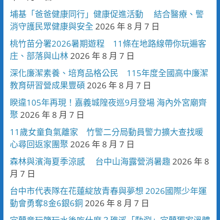
埔基「爸爸健康同行」健康促進活動 結合醫療、警
消守護民眾健康與安全
2026 年 8 月 7 日
桃竹苗分署2026暑期遊程 11條在地路線帶你玩遍客
庄、部落與山林
2026 年 8 月 7 日
深化廉潔素養、培育品格公民 115年度全國高中廉潔
教育研習營成果豐碩
2026 年 8 月 7 日
睽違105年再現！嘉義城隍夜巡9月登場 海內外宮廟齊
聚
2026 年 8 月 7 日
11歲女童負氣離家 竹警二分局動員警力擴大查找暖
心尋回返家團聚
2026 年 8 月 7 日
森林與濱海夏季涼感 台中山海露營消暑趣
2026 年 8
月 7 日
台中市代表隊在花蓮綻放青春與夢想 2026國際少年運
動會勇奪8金6銀6銅
2026 年 8 月 7 日