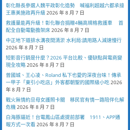
彰化縣長參選人魏平政彰化造勢 喊福利超越六都承接
王惠美施政再升級
2026 年 8 月 7 日
救護量能再升級！彰化聯合捐贈4輛高規格救護車 首
配全自動電動擔架床
2026 年 8 月 7 日
中正地下道排水溝夜間清淤 水利局:請用路人減速慢行
2026 年 8 月 7 日
短影音行銷是什麼？2026 平台比較、優缺點與電商變
現全攻略
2026 年 8 月 7 日
曾國城、王心凌、Roland 私下也愛的深夜台味！傳承
一甲子「東引小吃店」外客都朝聖的國際級小吃
2026
年 8 月 7 日
戰火無情約旦母女護照卡關 移民官有情一路陪伴化解
危機
2026 年 8 月 7 日
白海豚逼近！台電鳳山區處提前部署 1911、APP通
報方式一次看
2026 年 8 月 7 日