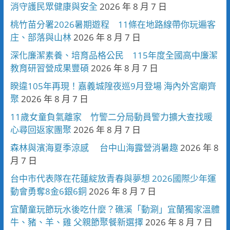
消守護民眾健康與安全
2026 年 8 月 7 日
桃竹苗分署2026暑期遊程 11條在地路線帶你玩遍客
庄、部落與山林
2026 年 8 月 7 日
深化廉潔素養、培育品格公民 115年度全國高中廉潔
教育研習營成果豐碩
2026 年 8 月 7 日
睽違105年再現！嘉義城隍夜巡9月登場 海內外宮廟齊
聚
2026 年 8 月 7 日
11歲女童負氣離家 竹警二分局動員警力擴大查找暖
心尋回返家團聚
2026 年 8 月 7 日
森林與濱海夏季涼感 台中山海露營消暑趣
2026 年 8
月 7 日
台中市代表隊在花蓮綻放青春與夢想 2026國際少年運
動會勇奪8金6銀6銅
2026 年 8 月 7 日
宜蘭童玩節玩水後吃什麼？礁溪「動涮」宜蘭獨家溫體
牛、豬、羊、雞 父親節聚餐新選擇
2026 年 8 月 7 日