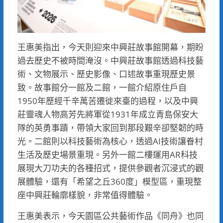
王惠美指出，今天則迎來中興莊故事館開幕，期盼
過去歷史不被時間淹沒。中興莊故事館透過科技藝
術、文物展示、歷史影像、口述故事重現歷史景
致。故事館分一館及二館，一館介紹原住戶自
1950年歷經千辛萬苦遷徙來臺的過程，以及中興
莊靈魂人物高芳先將軍從1931年成立青島保安大
隊的英勇事蹟，帶領大家回到那段艱辛卻堅韌的時
光。二館則以科技藝術為核心，透過AI技術讓眷村
生活及歷史場景重現。另外一館二樓運用AR科技
展現大刀功夫的各種招式，提供參觀者沉浸式的觀
展體驗，還有「希望之丘360度」模型區，重現整
座中興莊輪廓樣貌，非常值得體驗。
王惠美表示，今天園區公共藝術作品《同舟》也同