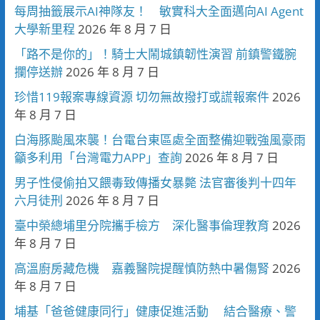
每周抽籤展示AI神隊友！ 敏實科大全面邁向AI Agent
大學新里程
2026 年 8 月 7 日
「路不是你的」！騎士大鬧城鎮韌性演習 前鎮警鐵腕
攔停送辦
2026 年 8 月 7 日
珍惜119報案專線資源 切勿無故撥打或謊報案件
2026
年 8 月 7 日
白海豚颱風來襲！台電台東區處全面整備迎戰強風豪雨
籲多利用「台灣電力APP」查詢
2026 年 8 月 7 日
男子性侵偷拍又餵毒致傳播女暴斃 法官審後判十四年
六月徒刑
2026 年 8 月 7 日
臺中榮總埔里分院攜手檢方 深化醫事倫理教育
2026
年 8 月 7 日
高溫廚房藏危機 嘉義醫院提醒慎防熱中暑傷腎
2026
年 8 月 7 日
埔基「爸爸健康同行」健康促進活動 結合醫療、警