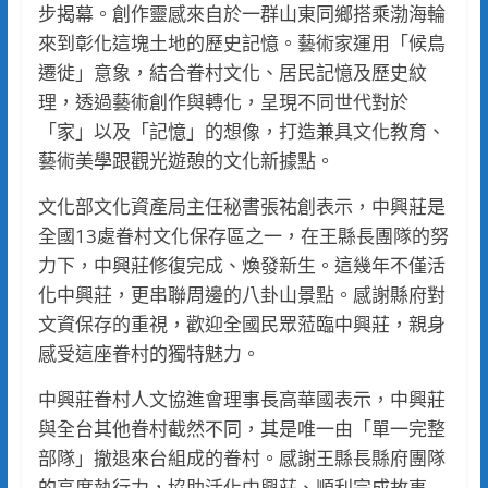
步揭幕。創作靈感來自於一群山東同鄉搭乘渤海輪
來到彰化這塊土地的歷史記憶。藝術家運用「候鳥
遷徙」意象，結合眷村文化、居民記憶及歷史紋
理，透過藝術創作與轉化，呈現不同世代對於
「家」以及「記憶」的想像，打造兼具文化教育、
藝術美學跟觀光遊憩的文化新據點。
文化部文化資產局主任秘書張祐創表示，中興莊是
全國13處眷村文化保存區之一，在王縣長團隊的努
力下，中興莊修復完成、煥發新生。這幾年不僅活
化中興莊，更串聯周邊的八卦山景點。感謝縣府對
文資保存的重視，歡迎全國民眾蒞臨中興莊，親身
感受這座眷村的獨特魅力。
中興莊眷村人文協進會理事長高華國表示，中興莊
與全台其他眷村截然不同，其是唯一由「單一完整
部隊」撤退來台組成的眷村。感謝王縣長縣府團隊
的高度執行力，協助活化中興莊、順利完成故事