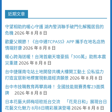
近期文章
守望相助的暖心守護 湖內警消聯手破門化解獨居翁的
危機
2026 年 8 月 8 日
歡慶父親節！《台中通TCPASS》APP 攜手在地名店熱
情端好康
2026 年 8 月 8 日
暖心跨海送暖！台灣首廟天壇豪捐「300萬」助熊本震
災重建
2026 年 8 月 8 日
台中捷運南屯站土地開發共構大樓開工動土 公私協力
打造宜居新地標實現軌道經濟願景
2026 年 8 月 8 日
台中市技職教育再攀高峰！ 全國技能競賽勇奪23面獎
牌
2026 年 8 月 8 日
日本花藝大師梅垣稔抵台交流 「花見日和」展現台日
花藝文化魅力 8月8日精彩展演登場
2026 年 8 月 8 日