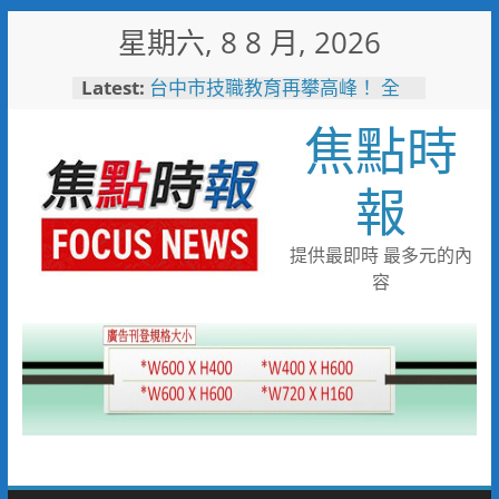
Skip
星期六, 8 8 月, 2026
to
content
Latest:
台中市技職教育再攀高峰！ 全
國技能競賽勇奪23面獎牌
焦點時
守望相助的暖心守護 湖內警消
聯手破門化解獨居翁的危機
歡慶父親節！《台中通
報
TCPASS》APP 攜手在地名店熱
情端好康
暖心跨海送暖！台灣首廟天壇豪
提供最即時 最多元的內
捐「300萬」助熊本震災重建
容
台中捷運南屯站土地開發共構大
樓開工動土 公私協力打造宜居
新地標實現軌道經濟願景