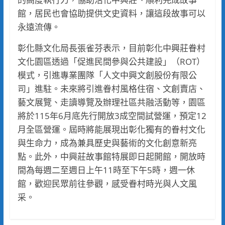
館，居民也會協助提供文史資料，讓這段故事可以
永遠流傳。
彰化縣文化局長張雀芬表示，目前彰化中興莊眷村
文化園區透過「促進民間參與公共建設」（ROT）
模式，引進專業團隊「人文中興文創股份有限公
司」進駐。未來將引進眷村風格住宿、文創賣店、
藝文展覽、走讀導覽及辦理社區共融活動等，園區
將於115年6月底先行開放3成空間試營運，預定12
月全區營運。屆時將能展現出彰化獨有的眷村文化
與生命力，成為兼具歷史與藝術的文化創意新亮
點。此外，中興莊故事館特展即日起開館，開放時
間為每週二至週日上午11時至下午5時，週一休
館，歡迎民眾前往參觀，感受眷村時光與人文風
采。