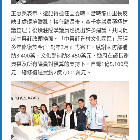
王惠美表示，還記得擔任立委時，當時龍山里長反
映此處環境髒亂；接任縣長後，黃千宴議員積極建
議整理；後續莊陞漢議員也提出許多建議，共同促
成中興莊改頭換面。「中興莊眷村文化園區」歷經
多年修復於今(115)年3月正式完工，感謝國防部補
助3,400萬、文化部補助8,450萬元，縣府在議長謝
典霖及所有議員對預算的支持下，自籌1億5,100萬
元，總修復經費約2億7,000萬元。