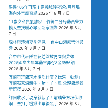
睽違105年再現！嘉義城隍夜巡9月登場
海內外宮廟齊聚
2026 年 8 月 7 日
11歲女童負氣離家 竹警二分局動員警力
擴大查找暖心尋回返家團聚
2026 年 8 月
7 日
森林與濱海夏季涼感 台中山海露營消暑
趣
2026 年 8 月 7 日
台中市代表隊在花蓮綻放青春與夢想
2026國際少年運動會勇奪8金6銀6銅
2026 年 8 月 7 日
宜蘭童玩節玩水後吃什麼？礁溪「動涮」
宜蘭獨家溫體牛、豬、羊、雞 父親節聚餐
新選擇
2026 年 8 月 7 日
詐團收水手現身就栽了！前鎮警方埋伏收
網 查扣手機揪出幕後黑手
2026 年 8 月