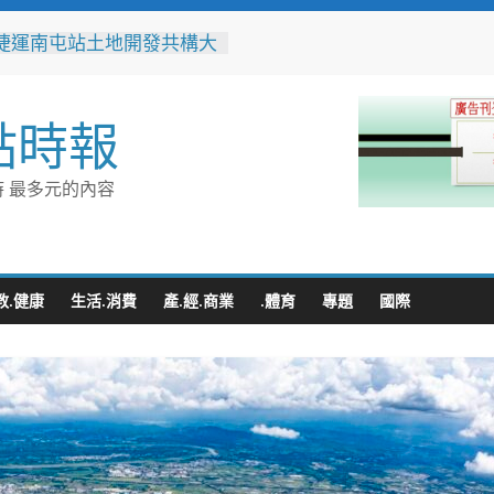
捷運南屯站土地開發共構大
工動土 公私協力打造宜居
標實現軌道經濟願景
辦事處大力相挺！岡山分局
點時報
「父親節」暖心祝福
相助的暖心守護 湖內警消
破門化解獨居翁的危機
 最多元的內容
父親節！《台中通
ASS》APP 攜手在地名店熱
好康
跨海送暖！台灣首廟天壇豪
300萬」助熊本震災重建
教.健康
生活.消費
產.經.商業
.體育
專題
國際