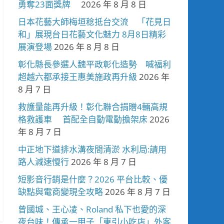
勇奪23面獎牌
2026 年 8 月 8 日
日本花藝大師梅垣稔抵台交流 「花見日
和」展現台日花藝文化魅力 8月8日精彩
展演登場
2026 年 8 月 8 日
彰化縣長參選人魏平政彰化造勢 喊福利
超越六都承接王惠美施政再升級
2026 年
8 月 7 日
救護量能再升級！彰化聯合捐贈4輛高規
格救護車 首配全自動電動擔架床
2026
年 8 月 7 日
中正地下道排水溝夜間清淤 水利局:請用
路人減速慢行
2026 年 8 月 7 日
短影音行銷是什麼？2026 平台比較、優
缺點與電商變現全攻略
2026 年 8 月 7 日
曾國城、王心凌、Roland 私下也愛的深
夜台味！傳承一甲子「東引小吃店」外客