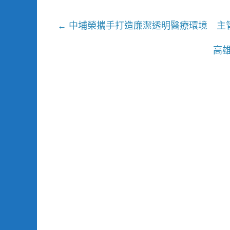
中埔榮攜手打造廉潔透明醫療環境 主
←
高