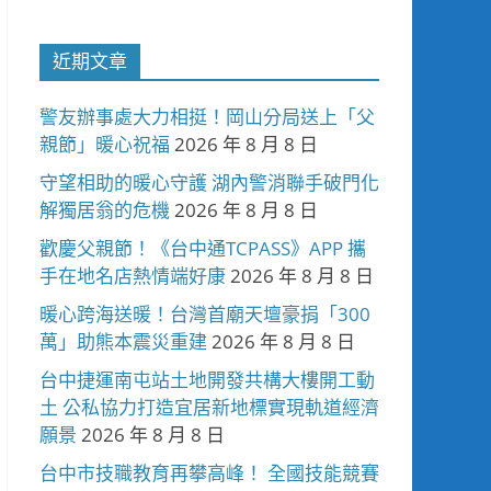
近期文章
警友辦事處大力相挺！岡山分局送上「父
親節」暖心祝福
2026 年 8 月 8 日
守望相助的暖心守護 湖內警消聯手破門化
解獨居翁的危機
2026 年 8 月 8 日
歡慶父親節！《台中通TCPASS》APP 攜
手在地名店熱情端好康
2026 年 8 月 8 日
暖心跨海送暖！台灣首廟天壇豪捐「300
萬」助熊本震災重建
2026 年 8 月 8 日
台中捷運南屯站土地開發共構大樓開工動
土 公私協力打造宜居新地標實現軌道經濟
願景
2026 年 8 月 8 日
台中市技職教育再攀高峰！ 全國技能競賽