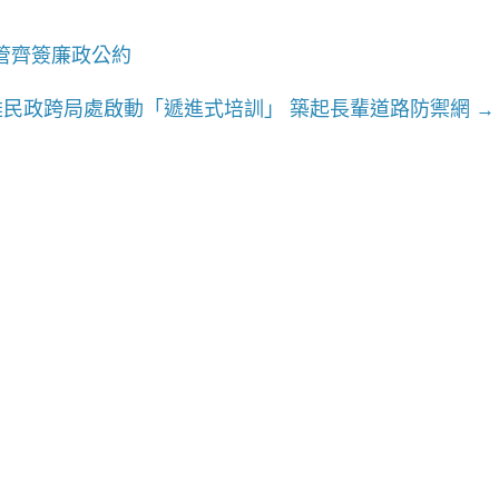
管齊簽廉政公約
雄民政跨局處啟動「遞進式培訓」 築起長輩道路防禦網
→