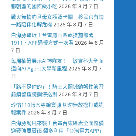
都朝聖的國際級小吃
2026 年 8 月 7 日
戰火無情約旦母女護照卡關 移民官有情
一路陪伴化解危機
2026 年 8 月 7 日
白海豚逼近！台電鳳山區處提前部署
1911、APP通報方式一次看
2026 年 8 月
7 日
每周抽籤展示AI神隊友！ 敏實科大全面
邁向AI Agent大學新里程
2026 年 8 月 7
日
「路不是你的」！騎士大鬧城鎮韌性演習
前鎮警鐵腕攔停送辦
2026 年 8 月 7 日
珍惜119報案專線資源 切勿無故撥打或謊
報案件
2026 年 8 月 7 日
白海豚颱風來襲！台電台東區處全面整備
迎戰強風豪雨 籲多利用「台灣電力APP」