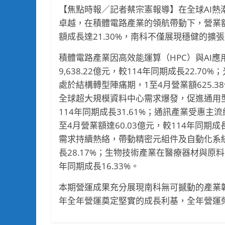
【焦點時報／記者蔡宗憲報導】在全球AI熱
卓越，在積體電路產業的領航帶動下，營業額已
額成長達21.30%，南科不僅展現穩健的
積體電路產業因高效能運算（HPC）與AI
9,638.22億元，較114年同期成長22
處於結構轉型陣痛期，1至4月營業額625.3
全球超大規模資料中心需求爆發，促進通用型與
114年同期成長31.61%；通訊產業受惠
至4月營業額達60.03億元，較114年同期
需求持續熱絡，帶動精密元組件及自動化系統穩
長28.17%；生物技術產業在醫療器材與原料
年同期成長16.33%。
本期營運成果充分展現南科無可撼動的產業韌
年全年營運奠定堅實的成長利基，全年營運榮