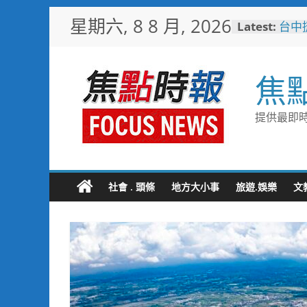
Skip
星期六, 8 8 月, 2026
Latest:
台中
to
樓開
content
新地
警友
焦
送上
守望
聯手
提供最即時
歡慶
TCP
情端
暖心
捐「
社會 . 頭條
地方大小事
旅遊.娛樂
文