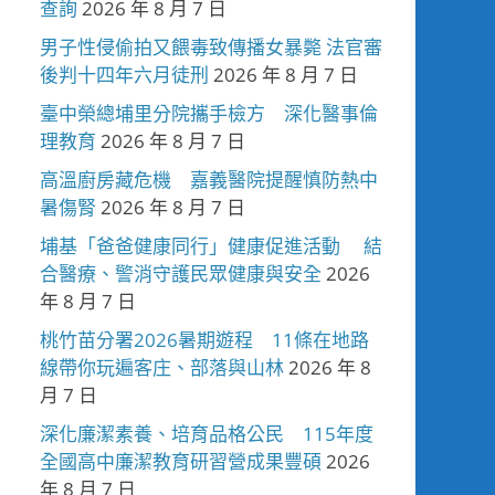
查詢
2026 年 8 月 7 日
男子性侵偷拍又餵毒致傳播女暴斃 法官審
後判十四年六月徒刑
2026 年 8 月 7 日
臺中榮總埔里分院攜手檢方 深化醫事倫
理教育
2026 年 8 月 7 日
高溫廚房藏危機 嘉義醫院提醒慎防熱中
暑傷腎
2026 年 8 月 7 日
埔基「爸爸健康同行」健康促進活動 結
合醫療、警消守護民眾健康與安全
2026
年 8 月 7 日
桃竹苗分署2026暑期遊程 11條在地路
線帶你玩遍客庄、部落與山林
2026 年 8
月 7 日
深化廉潔素養、培育品格公民 115年度
全國高中廉潔教育研習營成果豐碩
2026
年 8 月 7 日