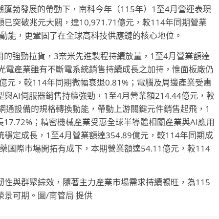
潮蓬勃發展的帶動下，南科今年（115年）1至4月營運表現
突破兆元大關，達10,971.71億元，較114年同期營業
擴張動能，更鞏固了在全球高科技供應鏈的核心地位。
應用的強勁拉貨，3奈米先進製程持續放量，1至4月營業額達
.70%；光電產業雖有不斷電系統銷售持續成長之加持，惟面板廠仍
8億元，較114年同期微幅衰退0.81%；電腦及周邊產業受惠
AI伺服器銷售持續強勁，1至4月營業額214.44億元，較
主流網通設備的規格轉換動能，帶動上游關鍵元件銷售起飛，1
成長17.72%；精密機械產業受惠全球半導體相關產業與AI應用
定成長，1至4月營業額達354.89億元，較114年同期成
藥國際市場開拓有成下，本期營業額達54.11億元，較114
性與群聚綜效，隨著主力產業市場需求持續暢旺，為115
景可期。圖/南管局 提供