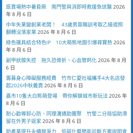
逛賣場熱中暑昏厥 南門警與消即時救援急送醫
2026
年 8 月 6 日
中年失業變創業老闆！ 43歲男靠職訓考取乙級證照
翻轉沒落家業
2026 年 8 月 6 日
綠色運具結合特色IP 10大萌熊地圖引爆尋寶熱
2026
年 8 月 6 日
副甲狀腺失控 拖久恐骨折、心血管鈣化
2026 年 8 月
6 日
籌募身心障礙服務經費 竹市仁愛社福攜手4大名店發
起2026中秋義賣
2026 年 8 月 6 日
嘉市10隻大白熊萌登場 帶你解鎖城市新玩法
2026 年
8 月 6 日
耐心勸導卸心防、同理溝通助團聚 竹警二分局協助滯
留在外男子返家
2026 年 8 月 6 日
助產業提升永續競爭力 低碳化暨節能診斷方案說明會