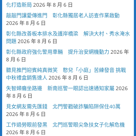
化打造新局
2026 年 8 月 6 日
敲敲門讓愛傳進門 彰化縣獨居老人訪查作業啟動
2026 年 8 月 6 日
彰化縣改善板本排水及護岸橋梁 解決大村、秀水淹水
問題
2026 年 8 月 6 日
彰化縣政府強化警用車輛 提升治安網機動力
2026 年
8 月 6 日
聽見推門迎賓純真微笑 憨兒「小庭」苦練發音 挑戰
中秋禮盒銷售達人
2026 年 8 月 6 日
失智婦癱坐路邊 新南巡警一眼認出速通知家屬
2026
年 8 月 6 日
見女網友需先匯錢 北門警戳破詐騙陷阱保住40萬
2026 年 8 月 6 日
工作過勞眼前發黑 北門巡警眼尖急扶女子化解危機
2026 年 8 月 6 日