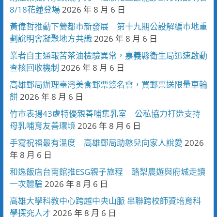
8/18花蓮登場
2026 年 8 月 6 日
黃偉哲推動下營都市新發展 第十九期公設解編市地重
劃說明會凝聚地方共識
2026 年 8 月 6 日
業者自主通報苦茶油檢驗異常，嘉義縣衛生局迅速啟動
查核回收機制
2026 年 8 月 6 日
高雄郵局辦理臺灣美食郵票簽名會，買郵票送限量車輪
餅
2026 年 8 月 6 日
竹市表揚43處特優親善哺集乳室 公私協力打造支持
母乳哺育友善環境
2026 年 8 月 6 日
手寫祝福最有溫度 高雄郵局助憨兒向家人說愛
2026
年 8 月 6 日
和逸飯店台南館推ESG親子旅程 酪梨農遊與府城走讀
一次體驗
2026 年 8 月 6 日
高雄大學科教中心跨越中央山脈 串聯跨校師資培育科
學探究人才
2026 年 8 月 6 日