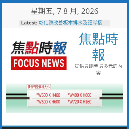
Skip
星期五, 7 8 月, 2026
to
content
Latest:
彰化縣改善板本排水及護岸橋
梁 解決大村、秀水淹水問題
焦點時
小米之家進駐高雄義享時尚廣
場 父親節開幕祭三重超狂優惠
少子化時代的地方解方！彰化市
報
未婚聯誼6年促成10對佳偶
彰化縣長參選人魏平政率議員團
隊攜手造勢 盼翻轉彰化打造新
提供最即時 最多元的內
局
容
敲敲門讓愛傳進門 彰化縣獨居
老人訪查作業啟動