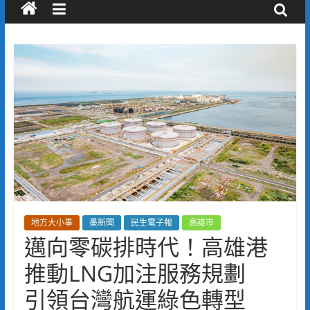
地方大小事
墨新聞
民生電子報
高雄市
邁向零碳排時代！高雄港
推動LNG加注服務規劃
引領台灣航運綠色轉型