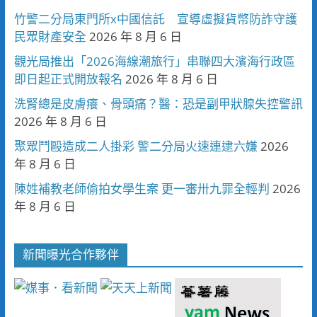
竹警二分局東門所x中國信託 宣導虛擬貨幣防詐守護
民眾財產安全
2026 年 8 月 6 日
觀光局推出「2026海線潮旅行」串聯四大濱海行政區
即日起正式開放報名
2026 年 8 月 6 日
洗腎總是皮膚癢、骨頭痛？醫：恐是副甲狀腺失控警訊
2026 年 8 月 6 日
聚眾鬥毆造成二人掛彩 警二分局火速連逮六嫌
2026
年 8 月 6 日
陳姓補教老師偷拍女學生案 更一審卅九罪全輕判
2026
年 8 月 6 日
新聞曝光合作夥伴