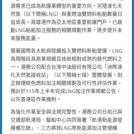
源需求已成為航運業轉型的重要方向。另隨液化天
然氣（以下簡稱LNG）與重燃油雙燃料船舶數量日
益成長，高雄港作為亞太地區重要航運門戶，已啟
動LNG船舶加注服務的相關規劃作業，逐步提升未
來服務能量。
隨著國際各大航商陸續投入雙燃料新船營運，LNG
為現階段具商業規模且技術相對成熟的替代燃料之
一。港務公司配合台灣中油股份有限公司「洲際液
化天然氣接收站」（以下簡稱七接）整體發展，刻
正辦理綠色燃料加注相關規劃及可行性評估作業，
預計於115年上半年完成LNG加注作業規範公告，
以完善港區作業機制。
為強化作業安全與法規完整性，港務公司日前已與
交通部航港局、驗船中心共同簽署「航港新能源發
展備忘錄」，三方將就LNG等新能源加注管理機