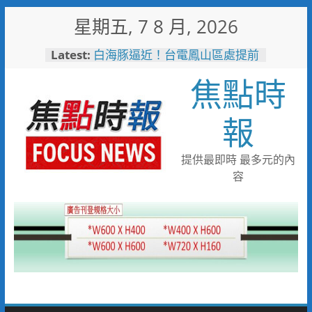
Skip
星期五, 7 8 月, 2026
to
content
Latest:
白海豚逼近！台電鳳山區處提前
部署 1911、APP通報方式一
焦點時
次看
中正地下道排水溝夜間清淤 水
利局:請用路人減速慢行
報
短影音行銷是什麼？2026 平台
比較、優缺點與電商變現全攻略
曾國城、王心凌、Roland 私下
提供最即時 最多元的內
也愛的深夜台味！傳承一甲子
容
「東引小吃店」外客都朝聖的國
際級小吃
戰火無情約旦母女護照卡關 移
民官有情一路陪伴化解危機