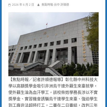
2026 年 6 月 2 日
焦點時報-台中 許順德
【焦點時報／記者許順德報導】彰化縣中州科技大
學以高額獎學金吸引非洲烏干達外籍生來臺就學，
使外籍生淪為血汗學工，該校柴姓學務長涉以不實
獎學金、實習機會誘騙烏干達學生來臺、強迫學生
到工廠非法超時打工，二審在二日審結，改判三年