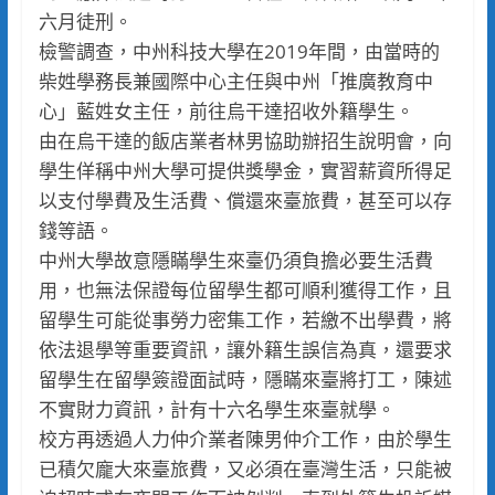
六月徒刑。
檢警調查，中州科技大學在2019年間，由當時的
柴姓學務長兼國際中心主任與中州「推廣教育中
心」藍姓女主任，前往烏干達招收外籍學生。
由在烏干達的飯店業者林男協助辦招生說明會，向
學生佯稱中州大學可提供獎學金，實習薪資所得足
以支付學費及生活費、償還來臺旅費，甚至可以存
錢等語。
中州大學故意隱瞞學生來臺仍須負擔必要生活費
用，也無法保證每位留學生都可順利獲得工作，且
留學生可能從事勞力密集工作，若繳不出學費，將
依法退學等重要資訊，讓外籍生誤信為真，還要求
留學生在留學簽證面試時，隱瞞來臺將打工，陳述
不實財力資訊，計有十六名學生來臺就學。
校方再透過人力仲介業者陳男仲介工作，由於學生
已積欠龐大來臺旅費，又必須在臺灣生活，只能被