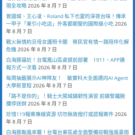
現全攻略
2026 年 8 月 7 日
曾國城、王心凌、Roland 私下也愛的深夜台味！傳承
一甲子「東引小吃店」外客都朝聖的國際級小吃
2026
年 8 月 7 日
戰火無情約旦母女護照卡關 移民官有情一路陪伴化解
危機
2026 年 8 月 7 日
白海豚逼近！台電鳳山區處提前部署 1911、APP通
報方式一次看
2026 年 8 月 7 日
每周抽籤展示AI神隊友！ 敏實科大全面邁向AI Agent
大學新里程
2026 年 8 月 7 日
「路不是你的」！騎士大鬧城鎮韌性演習 前鎮警鐵腕
攔停送辦
2026 年 8 月 7 日
珍惜119報案專線資源 切勿無故撥打或謊報案件
2026
年 8 月 7 日
白海豚颱風來襲！台電台東區處全面整備迎戰強風豪雨