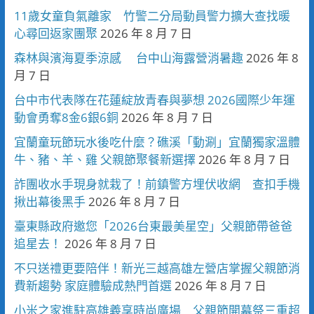
11歲女童負氣離家 竹警二分局動員警力擴大查找暖
心尋回返家團聚
2026 年 8 月 7 日
森林與濱海夏季涼感 台中山海露營消暑趣
2026 年 8
月 7 日
台中市代表隊在花蓮綻放青春與夢想 2026國際少年運
動會勇奪8金6銀6銅
2026 年 8 月 7 日
宜蘭童玩節玩水後吃什麼？礁溪「動涮」宜蘭獨家溫體
牛、豬、羊、雞 父親節聚餐新選擇
2026 年 8 月 7 日
詐團收水手現身就栽了！前鎮警方埋伏收網 查扣手機
揪出幕後黑手
2026 年 8 月 7 日
臺東縣政府邀您「2026台東最美星空」父親節帶爸爸
追星去！
2026 年 8 月 7 日
不只送禮更要陪伴！新光三越高雄左營店掌握父親節消
費新趨勢 家庭體驗成熱門首選
2026 年 8 月 7 日
小米之家進駐高雄義享時尚廣場 父親節開幕祭三重超