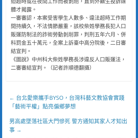
迫超時或在夜間工作而被剝削，直到外籍生投訴媒
體才揭露。
一審審認，本案受害學生人數多、違法超時工作期
間持續久，不法情節嚴重，該校柴姓學務長犯人口
販運防制法的詐術勞動剝削罪，判刑五年六月、併
科罰金五十萬元，全案上訴臺中高分院後，二日審
結宣判。
《圖說》中州科大柴姓學務長涉違反人口販運法，
二審審結宣判。（記者許順德翻攝）
台北愛樂攜手BYSO，台灣科藝文教協會實踐
←
「藝術平權」點亮偏鄉夢想
男高處墜落社區大門慘死 警方通知其家人才知出
事
→