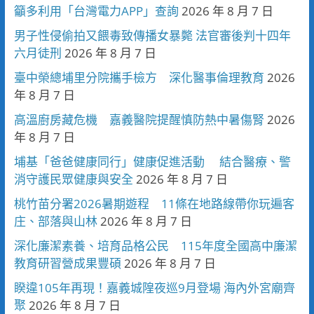
籲多利用「台灣電力APP」查詢
2026 年 8 月 7 日
男子性侵偷拍又餵毒致傳播女暴斃 法官審後判十四年
六月徒刑
2026 年 8 月 7 日
臺中榮總埔里分院攜手檢方 深化醫事倫理教育
2026
年 8 月 7 日
高溫廚房藏危機 嘉義醫院提醒慎防熱中暑傷腎
2026
年 8 月 7 日
埔基「爸爸健康同行」健康促進活動 結合醫療、警
消守護民眾健康與安全
2026 年 8 月 7 日
桃竹苗分署2026暑期遊程 11條在地路線帶你玩遍客
庄、部落與山林
2026 年 8 月 7 日
深化廉潔素養、培育品格公民 115年度全國高中廉潔
教育研習營成果豐碩
2026 年 8 月 7 日
睽違105年再現！嘉義城隍夜巡9月登場 海內外宮廟齊
聚
2026 年 8 月 7 日